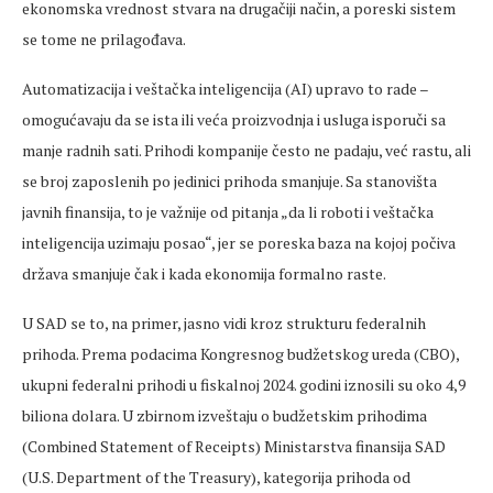
ekonomska vrednost stvara na drugačiji način, a poreski sistem
se tome ne prilagođava.
Automatizacija i veštačka inteligencija (AI) upravo to rade –
omogućavaju da se ista ili veća proizvodnja i usluga isporuči sa
manje radnih sati. Prihodi kompanije često ne padaju, već rastu, ali
se broj zaposlenih po jedinici prihoda smanjuje. Sa stanovišta
javnih finansija, to je važnije od pitanja „da li roboti i veštačka
inteligencija uzimaju posao“, jer se poreska baza na kojoj počiva
država smanjuje čak i kada ekonomija formalno raste.
U SAD se to, na primer, jasno vidi kroz strukturu federalnih
prihoda. Prema podacima Kongresnog budžetskog ureda (CBO),
ukupni federalni prihodi u fiskalnoj 2024. godini iznosili su oko 4,9
biliona dolara. U zbirnom izveštaju o budžetskim prihodima
(Combined Statement of Receipts) Ministarstva finansija SAD
(U.S. Department of the Treasury), kategorija prihoda od