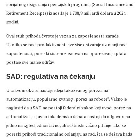
socijalnog osiguranja i penzijskih programa (Social Insurance and
Retirement Receipts) iznosila je 1.708,9 milijardi dolara u 2024.
godini.
Ovaj stub prihoda čvrsto je vezan za zaposlenost i zarade.
Ukoliko se rast produktivnosti sve više ostvaruje uz manji rast
zaposlenosti, poreski sistem zasnovan na oporezivanju plata
postaje sve manje održiv.
SAD: regulativa na čekanju
U takvom okviru nastaje ideja takozvanog poreza na
automatizaciju, popularno zvanog „porez na robote”. Važno je
naglasiti da u SAD ne postoji federalni zakon koji uvodi porez na
automatizaciju. Javna i akademska debata nastoji da odgovori na
jedno naizgled jednostavno, ali suštinski važno pitanje: ako se
poreski prihodi tradicionalno oslanjaju na rad, šta se dešava kada