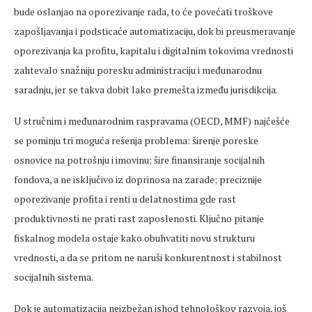
bude oslanjao na oporezivanje rada, to će povećati troškove
zapošljavanja i podsticaće automatizaciju, dok bi preusmeravanje
oporezivanja ka profitu, kapitalu i digitalnim tokovima vrednosti
zahtevalo snažniju poresku administraciju i međunarodnu
saradnju, jer se takva dobit lako premešta između jurisdikcija.
U stručnim i međunarodnim raspravama (OECD, MMF) najčešće
se pominju tri moguća rešenja problema: širenje poreske
osnovice na potrošnju i imovinu; šire finansiranje socijalnih
fondova, a ne isključivo iz doprinosa na zarade; preciznije
oporezivanje profita i renti u delatnostima gde rast
produktivnosti ne prati rast zaposlenosti. Ključno pitanje
fiskalnog modela ostaje kako obuhvatiti novu strukturu
vrednosti, a da se pritom ne naruši konkurentnost i stabilnost
socijalnih sistema.
Dok je automatizacija neizbežan ishod tehnološkog razvoja, još