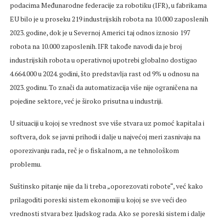
podacima Međunarodne federacije za robotiku (IFR), u fabrikama
EU bilo je u proseku 219 industrijskih robota na 10.000 zaposlenih
2023. godine, dok je u Severnoj Americi taj odnos iznosio 197
robota na 10.000 zaposlenih. IFR takođe navodi da je broj
industrijskih robota u operativnoj upotrebi globalno dostigao
4.664.000 u 2024. godini, što predstavlja rast od 9% u odnosu na
2023. godinu. To znači da automatizacija više nije ograničena na
pojedine sektore, već je široko prisutna u industriji.
U situaciji u kojoj se vrednost sve više stvara uz pomoć kapitala i
softvera, dok se javni prihodi i dalje u najvećoj meri zasnivaju na
oporezivanju rada, reč je o fiskalnom, a ne tehnološkom
problemu.
Suštinsko pitanje nije da li treba „oporezovati robote“, već kako
prilagoditi poreski sistem ekonomiji u kojoj se sve veći deo
vrednosti stvara bez ljudskog rada. Ako se poreski sistem i dalje