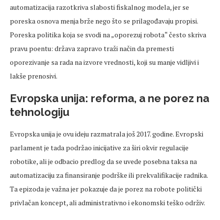
automatizacija razotkriva slabosti fiskalnog modela, jer se
poreska osnova menja brže nego što se prilagođavaju propisi.
Poreska politika koja se svodi na „oporezuj robota“ često skriva
pravu poentu: država zapravo traži način da premesti
oporezivanje sa rada na izvore vrednosti, koji su manje vidljivi i
lakše prenosivi.
Evropska unija: reforma, a ne porez na
tehnologiju
Evropska unija je ovu ideju razmatrala još 2017. godine. Evropski
parlament je tada podržao inicijative za širi okvir regulacije
robotike, ali je odbacio predlog da se uvede posebna taksa na
automatizaciju za finansiranje podrške ili prekvalifikacije radnika.
Ta epizoda je važna jer pokazuje da je porez na robote politički
privlačan koncept, ali administrativno i ekonomski teško održiv.