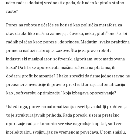
udeo rada u dodatoj vrednosti opada, dok udeo kapitala stalno
raste?
Porez na robote najčešće se koristi kao politička metafora za
stav da ukoliko mašina zamenjuje čoveka, neka „plati“ ono što bi
radnik plaćao kroz poreze i doprinose. Međutim, svaka praktična
primena nailazi na brojne izazove. Šta je zapravo robot:
industrijski manipulator, softverski algoritam, automatizovana
kasa? Da li bi se oporezivala mašina, ušteda na platama, ili
dodatni profit kompanije? I kako sprečiti da firme jednostavno ne
preusmere investicije ili pravno prestrukturiraju automatizaciju
kao „softversku optimizaciju“ koja izbegava oporezivanje?
Usled toga, porez na automatizaciju osvetljava dublji problem, a
to je struktura javnih prihoda. Kada poreski sistem pretežno
oporezuje rad, a ekonomija sve više nagrađuje kapital, softver i
intelektualnu svojinu, jaz se vremenom povećava. U tom smislu,