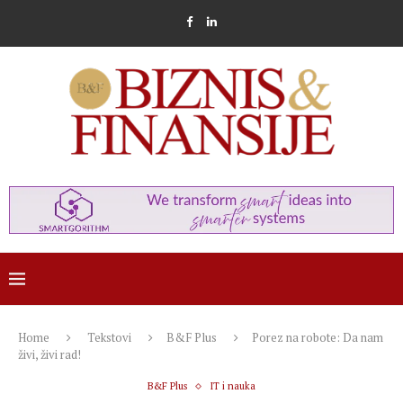
Home
Tekstovi
B&F Plus
Porez na robote: Da nam
živi, živi rad!
B&F Plus
IT i nauka