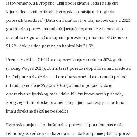
Istovremeno, u Evropskoj uniji oporezivanje rada i dalje čini
ključni deo javnih prihoda. Evropska komisija u „Pregledu
poreskih trendova“ (Data on Taxation Trends) navodi da je u 2023.
godini udeo poreza na rad (uključujući doprinose za obavezno
socijalno osiguranje) u ukupnim poreskim prihodima EU iznosio
51,2%, dok je udeo poreza na kapital bio 21,9%.
Prema Izveštaju OECD-a o oporezivanju zarada za 2024. godinu
(Taxing Wages 2024), zbirni teret poreza i doprinosa na zarade za
bračni par sa dvoje dece u kom oba supružnika ostvaruju prihod
od rada, iznosio je 29,5% u 2023. godini. To pokazuje da je
oporezivanje ljudskog rada i dalje ključni izvor javnih prihoda,
zbog čega tehnološke promene koje ljude zamenjuju robotima
imaju direktne fiskalne posledice.
Evropska unija nije pokušala da oporezuje upotrebu mašina ili
tehnologije, već se usredsredila na to da kompanije plaćaju porez