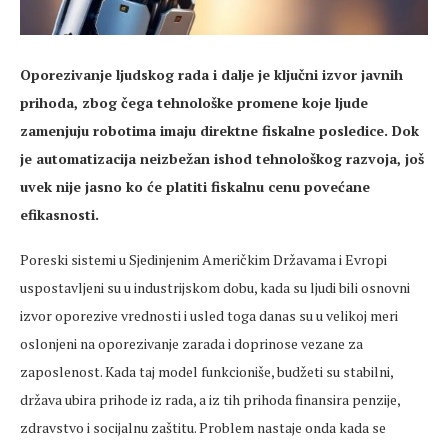
Oporezivanje ljudskog rada i dalje je ključni izvor javnih
prihoda, zbog čega tehnološke promene koje ljude
zamenjuju robotima imaju direktne fiskalne posledice. Dok
je automatizacija neizbežan ishod tehnološkog razvoja, još
uvek nije jasno ko će platiti fiskalnu cenu povećane
efikasnosti.
Poreski sistemi u Sjedinjenim Američkim Državama i Evropi
uspostavljeni su u industrijskom dobu, kada su ljudi bili osnovni
izvor oporezive vrednosti i usled toga danas su u velikoj meri
oslonjeni na oporezivanje zarada i doprinose vezane za
zaposlenost. Kada taj model funkcioniše, budžeti su stabilni,
država ubira prihode iz rada, a iz tih prihoda finansira penzije,
zdravstvo i socijalnu zaštitu. Problem nastaje onda kada se