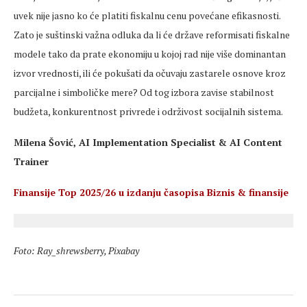
uvek nije jasno ko će platiti fiskalnu cenu povećane efikasnosti.
Zato je suštinski važna odluka da li će države reformisati fiskalne
modele tako da prate ekonomiju u kojoj rad nije više dominantan
izvor vrednosti, ili će pokušati da očuvaju zastarele osnove kroz
parcijalne i simboličke mere? Od tog izbora zavise stabilnost
budžeta, konkurentnost privrede i održivost socijalnih sistema.
Milena Šović, AI Implementation Specialist & AI Content
Trainer
Finansije Top 2025/26 u izdanju časopisa Biznis & finansije
Foto: Ray_shrewsberry, Pixabay