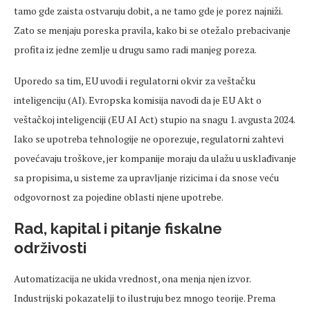
tamo gde zaista ostvaruju dobit, a ne tamo gde je porez najniži.
Zato se menjaju poreska pravila, kako bi se otežalo prebacivanje
profita iz jedne zemlje u drugu samo radi manjeg poreza.
Uporedo sa tim, EU uvodi i regulatorni okvir za veštačku
inteligenciju (AI). Evropska komisija navodi da je EU Akt o
veštačkoj inteligenciji (EU AI Act) stupio na snagu 1. avgusta 2024.
Iako se upotreba tehnologije ne oporezuje, regulatorni zahtevi
povećavaju troškove, jer kompanije moraju da ulažu u usklađivanje
sa propisima, u sisteme za upravljanje rizicima i da snose veću
odgovornost za pojedine oblasti njene upotrebe.
Rad, kapital i pitanje fiskalne
održivosti
Automatizacija ne ukida vrednost, ona menja njen izvor.
Industrijski pokazatelji to ilustruju bez mnogo teorije. Prema