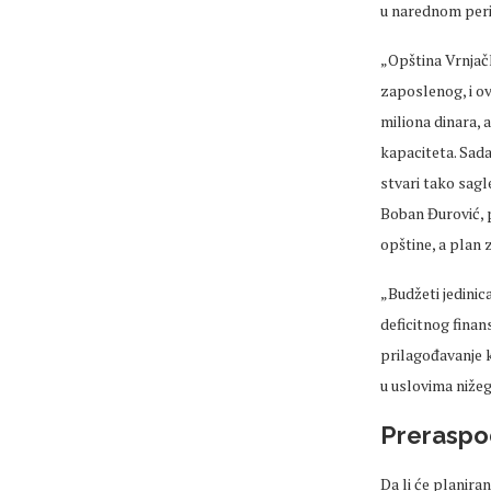
u narednom per
„Opština Vrnjač
zaposlenog, i ov
miliona dinara, 
kapaciteta. Sada
stvari tako sagl
Boban Đurović, p
opštine, a plan 
„Budžeti jedin
deficitnog finan
prilagođavanje k
u uslovima nižeg
Preraspo
Da li će planira