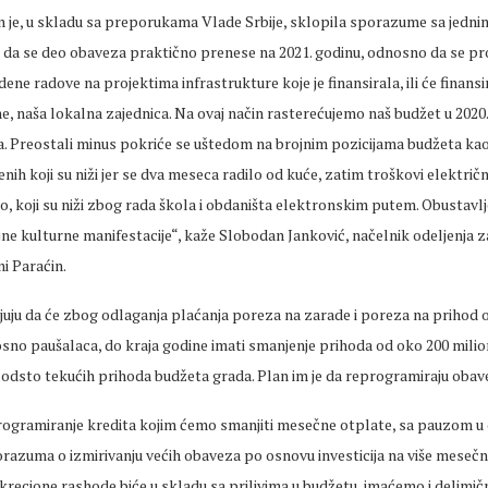
n je, u skladu sa preporukama Vlade Srbije, sklopila sporazume sa jedn
 da se deo obaveza praktično prenese na 2021. godinu, odnosno da se pr
dene radove na projektima infrastrukture koje je finansirala, ili će finans
, naša lokalna zajednica. Na ovaj način rasterećujemo naš budžet u 2020.
a. Preostali minus pokriće se uštedom na brojnim pozicijama budžeta kao
ih koji su niži jer se dva meseca radilo od kuće, zatim troškovi električn
go, koji su niži zbog rada škola i obdaništa elektronskim putem. Obustav
jne kulturne manifestacije“, kaže Slobodan Janković, načelnik odeljenja z
ni Paraćin.
juju da će zbog odlaganja plaćanja poreza na zarade i poreza na prihod
sno paušalaca, do kraja godine imati smanjenje prihoda od oko 200 milio
odsto tekućih prihoda budžeta grada. Plan im je da reprogramiraju obav
ogramiranje kredita kojim ćemo smanjiti mesečne otplate, sa pauzom u o
razuma o izmirivanju većih obaveza po osnovu investicija na više mesečni
skrecione rashode biće u skladu sa prilivima u budžetu, imaćemo i delimi