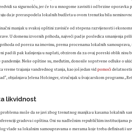
edvidi sa sigurnošću, jer će to u mnogome zavisiti i od brzine oporavka p
raju da je preraspodela lokalnih budžeta u ovom trenutku bila neminovno
inačni manjak u svakoj opštini zavisiće od stepena razvijenosti i ekono
ave. U domenu izvornih prihoda, najveći pad je posledica smanjenja pril
od prihoda od poreza na imovinu, prema procenama lokalnih samouprava, 
ni pad ili pak kašnjenja u naplati, obzirom da za ovaj poreski oblik nisu 
e pandemije. Neke opštine su, međutim, donosile sopstvene odluke o uki
za vreme trajanja vandrednog stanja, kao još jedan vid
pomoći
delatnosti
 rad“, objašnjava Jelena Holcinger, stručnjak u švajcarskom programu „R
za likvidnost
ih problema može da se javi zbog trenutnog manjka u kasama lokalnih s
nferenciji gradova i opština. Oni su nadležnim republičkim institucijama pos
ijalog vlade sa lokalnim samoupravama o merama koje treba definisati i usvoj