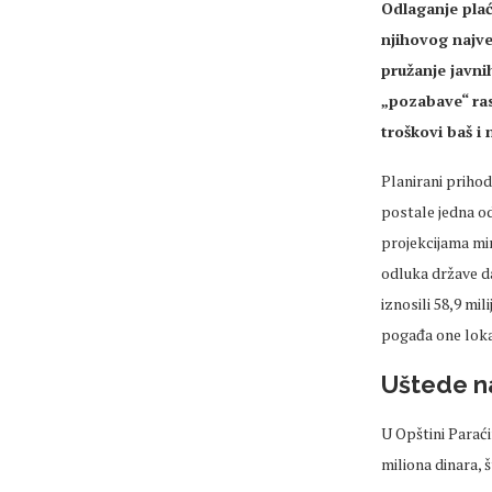
Odlaganje plać
njihovog najve
pružanje javni
„pozabave“ ras
troškovi baš i 
Planirani prihod
postale jedna od
projekcijama mi
odluka države da
iznosili 58,9 mil
pogađa one lokal
Uštede n
U Opštini Paraći
miliona dinara, 