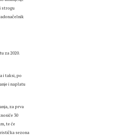
i strogu
radonačelnik
u za 2020.
 i taksi, po
anje i naplatu
anja, za prva
znosiće 30
am, te će
uristička sezona