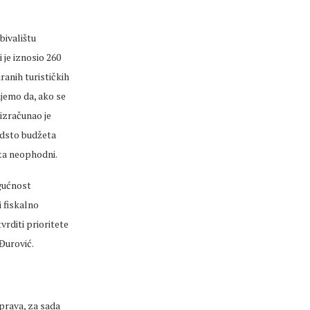
bivalištu
 je iznosio 260
ranih turističkih
ujemo da, ako se
izračunao je
odsto budžeta
sta neophodni.
gućnost
i fiskalno
rditi prioritete
Đurović.
prava, za sada