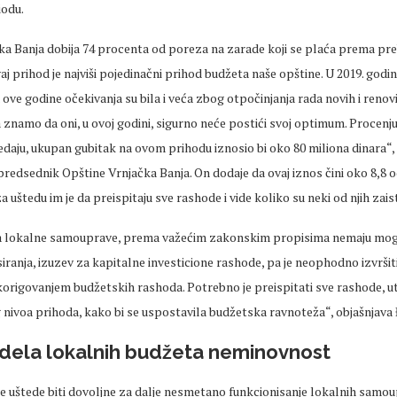
iodu.
ka Banja dobija 74 procenta od poreza na zarade koji se plaća prema pre
aj prihod je najviši pojedinačni prihod budžeta naše opštine. U 2019. godini
a ove godine očekivanja su bila i veća zbog otpočinjanja rada novih i renovi
 znamo da oni, u ovoj godini, sigurno neće postići svoj optimum. Procenj
edaju, ukupan gubitak na ovom prihodu iznosio bi oko 80 miliona dinara“, 
redsednik Opštine Vrnjačka Banja. On dodaje da ovaj iznos čini oko 8,8 
za uštedu im je da preispitaju sve rashode i vide koliko su neki od njih zai
ica lokalne samouprave, prema važećim zakonskim propisima nemaju mo
siranja, izuzev za kapitalne investicione rashode, pa je neophodno izvršit
origovanjem budžetskih rashoda. Potrebno je preispitati sve rashode, utv
 nivoa prihoda, kako bi se uspostavila budžetska ravnoteža“, objašnjava 
dela lokalnih budžeta neminovnost
ne uštede biti dovoljne za dalje nesmetano funkcionisanje lokalnih samou