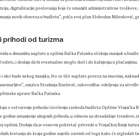
icija, digitalizaciju poslovanja koje će smanjiti administrativne troškove, 
manja novih obaveza u budžetu“, priča svoj plan Slobodan Milenković, g
i prihodi od turizma
vida u dinamiku naplate u opštini Bačka Palanka očekuju manjak u budžet
 odsto, i dodaju da bi eventualno moglo doći i do kašnjenja u plaćanjima.
 i ako bude nekog manjka, što se tiče naplate poreza na imovinu, naknada
zanemarljivo“, smatra Strahinja Knežević, rukovodilac odeljenja za utvrđiv
opštinske uprave Bačka Palanka.
aja o ostvarenju prihoda i izvršenju rashoda budžeta Opštine Vrnjačka B
ve godine umanjenje ukupnih prihoda, u odnosu na dosadašnje trendove, i
oj opštini. Dodaju da je osnovni pokretač privrede u Vrnjačkoj Banji turiz
ednih kretanja do kraja godine najviše zavisiti od toga kako će izgledati t