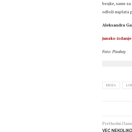
brojke, same za
odloži naplata 
Aleksandra Gal
junsko izdanje
Foto: Pixabay
KRIZA
LO
Prethodni član
VEĆ NEKOLIKO