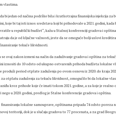
m vlastima.
da bi jedan od načina podrške bila i kratkotrajna finansijska injekcija za
ini, koje bi taj isti iznos sredstava koji bi prihodovale u 2021. godini, kad
vratile u republički budžet“, kažu u Stalnoj konferenciji gradova i opština
atraju da je od ključne važnosti, jeste da se omoguće bolji uslovi kreditir
nansiranje tekuće likvidnosti.
 se ovaj zakon izmeni na način da zaduživanje gradova i opština za tekuć
ni iznositi do 10 odsto od ukupno ostvarenih prihoda budžeta lokalne vl
 se produži period otplate zaduženja po ovom osnovu iz 2020. do kraja 202
za otplatu zaduženja za tekuću likvidnost, omogućilo bi da lokalne vlas
aziđu kroz prihode koje će imati tokom 2021. godine, a za koje je realno o
ći nego u 2020. godini, predlog je Stalne konferencije gradova i opština.
finansiranju lokalne samouprave, opštinama pripada 74 odsto poreza n
hovoj teritoriji, dok je u slučaju gradova to 77 procenata, a za grad Beog