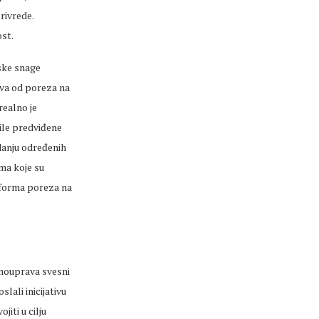
rivrede.
st.
mske snage
iva od poreza na
realno je
bile predviđene
danju određenih
ma koje su
eforma poreza na
amouprava svesni
lali inicijativu
iti u cilju