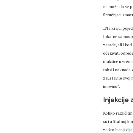
ne može da se pr
Stručnjaci smat
„Na kraju, pojed
lokalne samoupr
zarade, ali i k
očekivati određe
olakšice u vrem
taksi i naknada 
zaustavile svoj
imovinu“.
Injekcije 
Koliko različit
su i u Stalnoj ko
za što hitniji d