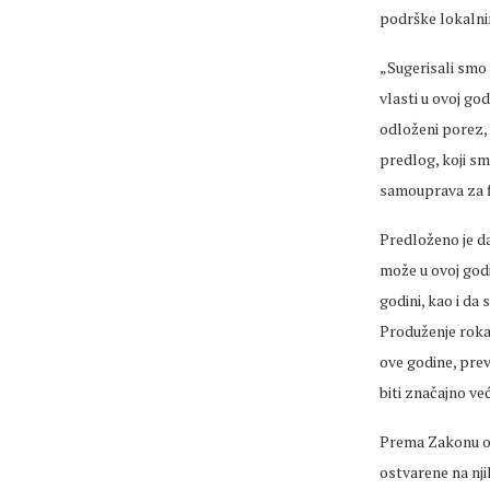
podrške lokalni
„Sugerisali smo 
vlasti u ovoj god
odloženi porez, 
predlog, koji sm
samouprava za fi
Predloženo je da
može u ovoj godi
godini, kao i da
Produženje roka 
ove godine, prev
biti značajno ve
Prema Zakonu o 
ostvarene na nji