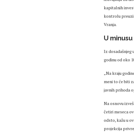
kapitalnih invest
kontrolu preuzi
Vranja.
U minusu 
Iz dosadašnjeg u
godinu od oko 10
„Na kraju godine
meni to će biti 
javnih prihoda 
Na osnovu izvešt
četiri meseca o
odsto, kažu u ov
projekcija privr