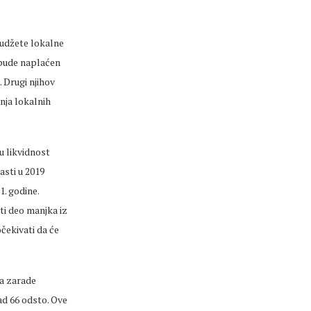
 budžete lokalne
a bude naplaćen
. Drugi njihov
anja lokalnih
u likvidnost
asti u 2019
1. godine.
ti deo manjka iz
čekivati da će
a zarade
rad 66 odsto. Ove