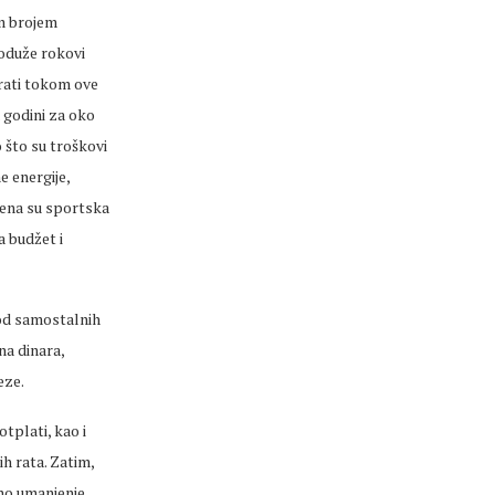
im brojem
oduže rokovi
irati tokom ove
 godini za oko
 što su troškovi
e energije,
ljena su sportska
a budžet i
 od samostalnih
na dinara,
eze.
tplati, kao i
h rata. Zatim,
čno umanjenje