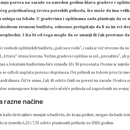
anja poreza na zarade za narednu godinu lišava gradove i opštin
ćeg pojedinačnog izvora poreskih prihoda, što može da ima velik
h usluga na lokalu. U gradovima i opštinama sada planiraju da se 
hodnom stranom budžeta, odnosno preispitaju da li su im svi do
neophodni. I šta bi od toga moglo da se smanji ili čak prestane da 
i i rashodi opštinskih budžeta „pali su u vodu“, i sada je već izvesno da su
 „žrtava“ virusa korona. Većina gradova i opština se još „presabira“, ali
nus u lokalnim budžetima biće između 10 i 30 procenata. Ovome je najviš
 se odloži naplata poreza i doprinosa. Ovi prihodi su tokom prva tri me
ijardi dinara. Od te sume, čak 45 odsto činili su porezi na zarade. Ovakva 
ne samouprave koje imaju veće učešće prihoda od zaposlenih na svojoj te
a razne načine
n kažu da bi njihov manjak u budžetu, do kraja godine, mogao da bude izm
što je između 6,25 i 7,35 odsto planiranih prihoda za 2020. godinu.