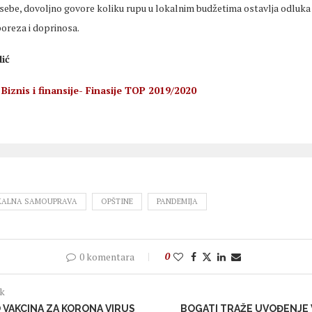
 sebe, dovoljno govore koliku rupu u lokalnim budžetima ostavlja odluka
poreza i doprinosa.
ić
 Biznis i finansije- Finasije TOP 2019/2020
KALNA SAMOUPRAVA
OPŠTINE
PANDEMIJA
0 komentara
0
ak
 VAKCINA ZA KORONA VIRUS
BOGATI TRAŽE UVOĐENJE 