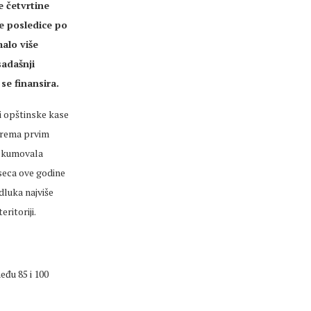
e četvrtine
e posledice po
malo više
sadašnji
se finansira.
 i opštinske kase
 prema prvim
e kumovala
seca ove godine
odluka najviše
ritoriji.
eđu 85 i 100