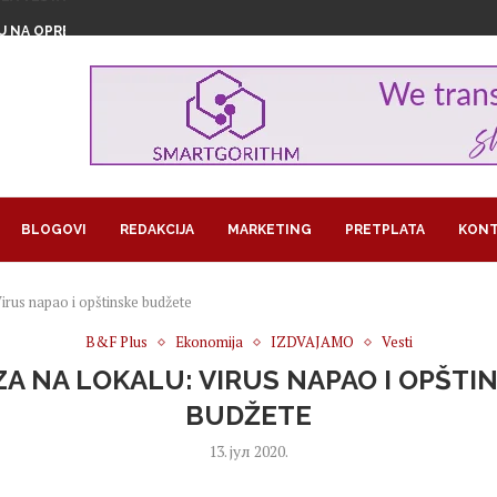
U NA OPREZU ZBOG...
MAŠKI KRAJ U NOVOM SADU
U ZNAKU ŽENSKOG...
1,29 MILIJARDI EVRA...
GROŽAVA PRINOSE, KAKO NAVODNJAVATI USEVE...
RA U BITKOINIMA IZ JEDNOG...
LOM SLADOLEDA
 POSAO I POSTALA SARAČ
REUZEO RAIFFEISEN
BLOGOVI
REDAKCIJA
MARKETING
PRETPLATA
KONT
Virus napao i opštinske budžete
B&F Plus
Ekonomija
IZDVAJAMO
Vesti
ZA NA LOKALU: VIRUS NAPAO I OPŠTI
BUDŽETE
13. јул 2020.