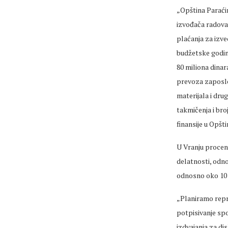
„Opština Paraći
izvođača radova
plaćanja za izve
budžetske godine
80 miliona dinar
prevoza zaposlen
materijala i dru
takmičenja i bro
finansije u Opšti
U Vranju procen
delatnosti, odno
odnosno oko 10 
„Planiramo repr
potpisivanje spo
izdvajanja za di