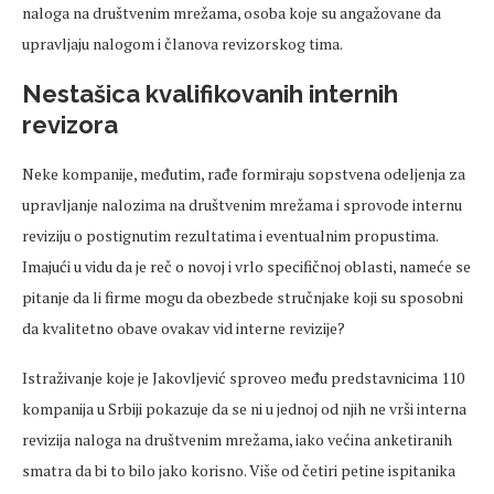
naloga na društvenim mrežama, osoba koje su angažovane da
upravljaju nalogom i članova revizorskog tima.
Nestašica kvalifikovanih internih
revizora
Neke kompanije, međutim, rađe formiraju sopstvena odeljenja za
upravljanje nalozima na društvenim mrežama i sprovode internu
reviziju o postignutim rezultatima i eventualnim propustima.
Imajući u vidu da je reč o novoj i vrlo specifičnoj oblasti, nameće se
pitanje da li firme mogu da obezbede stručnjake koji su sposobni
da kvalitetno obave ovakav vid interne revizije?
Istraživanje koje je Jakovljević sproveo među predstavnicima 110
kompanija u Srbiji pokazuje da se ni u jednoj od njih ne vrši interna
revizija naloga na društvenim mrežama, iako većina anketiranih
smatra da bi to bilo jako korisno. Više od četiri petine ispitanika