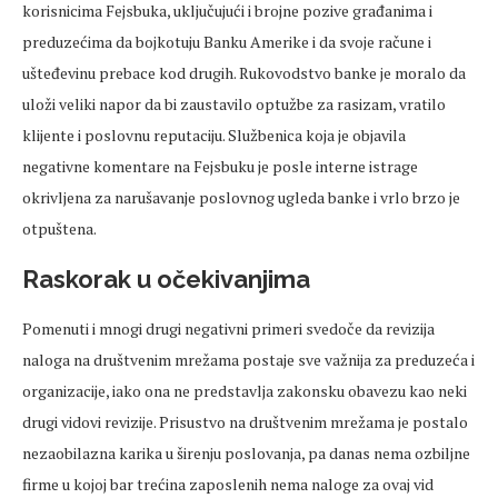
korisnicima Fejsbuka, uključujući i brojne pozive građanima i
preduzećima da bojkotuju Banku Amerike i da svoje račune i
ušteđevinu prebace kod drugih. Rukovodstvo banke je moralo da
uloži veliki napor da bi zaustavilo optužbe za rasizam, vratilo
klijente i poslovnu reputaciju. Službenica koja je objavila
negativne komentare na Fejsbuku je posle interne istrage
okrivljena za narušavanje poslovnog ugleda banke i vrlo brzo je
otpuštena.
Raskorak u očekivanjima
Pomenuti i mnogi drugi negativni primeri svedoče da revizija
naloga na društvenim mrežama postaje sve važnija za preduzeća i
organizacije, iako ona ne predstavlja zakonsku obavezu kao neki
drugi vidovi revizije. Prisustvo na društvenim mrežama je postalo
nezaobilazna karika u širenju poslovanja, pa danas nema ozbiljne
firme u kojoj bar trećina zaposlenih nema naloge za ovaj vid