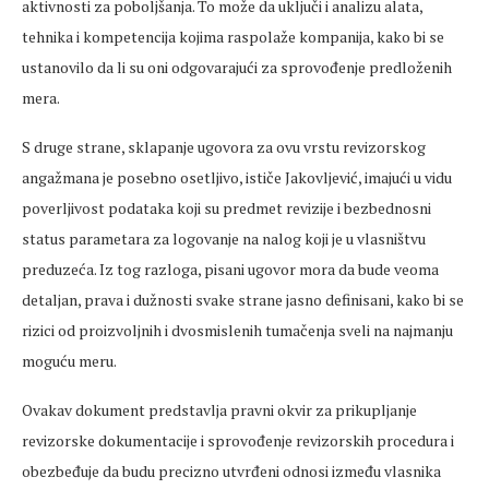
aktivnosti za poboljšanja. To može da uključi i analizu alata,
tehnika i kompetencija kojima raspolaže kompanija, kako bi se
ustanovilo da li su oni odgovarajući za sprovođenje predloženih
mera.
S druge strane, sklapanje ugovora za ovu vrstu revizorskog
angažmana je posebno osetljivo, ističe Jakovljević, imajući u vidu
poverljivost podataka koji su predmet revizije i bezbednosni
status parametara za logovanje na nalog koji je u vlasništvu
preduzeća. Iz tog razloga, pisani ugovor mora da bude veoma
detaljan, prava i dužnosti svake strane jasno definisani, kako bi se
rizici od proizvoljnih i dvosmislenih tumačenja sveli na najmanju
moguću meru.
Ovakav dokument predstavlja pravni okvir za prikupljanje
revizorske dokumentacije i sprovođenje revizorskih procedura i
obezbeđuje da budu precizno utvrđeni odnosi između vlasnika