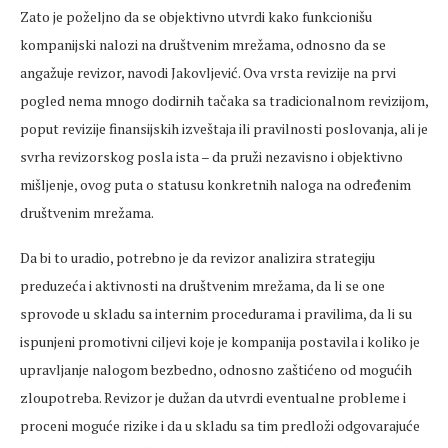
Zato je poželjno da se objektivno utvrdi kako funkcionišu
kompanijski nalozi na društvenim mrežama, odnosno da se
angažuje revizor, navodi Jakovljević. Ova vrsta revizije na prvi
pogled nema mnogo dodirnih tačaka sa tradicionalnom revizijom,
poput revizije finansijskih izveštaja ili pravilnosti poslovanja, ali je
svrha revizorskog posla ista – da pruži nezavisno i objektivno
mišljenje, ovog puta o statusu konkretnih naloga na određenim
društvenim mrežama.
Da bi to uradio, potrebno je da revizor analizira strategiju
preduzeća i aktivnosti na društvenim mrežama, da li se one
sprovode u skladu sa internim procedurama i pravilima, da li su
ispunjeni promotivni ciljevi koje je kompanija postavila i koliko je
upravljanje nalogom bezbedno, odnosno zaštićeno od mogućih
zloupotreba. Revizor je dužan da utvrdi eventualne probleme i
proceni moguće rizike i da u skladu sa tim predloži odgovarajuće