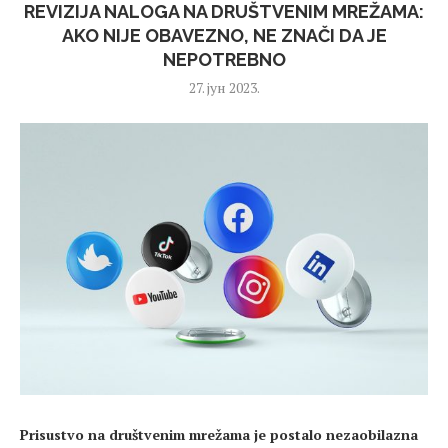
REVIZIJA NALOGA NA DRUŠTVENIM MREŽAMA:
AKO NIJE OBAVEZNO, NE ZNAČI DA JE
NEPOTREBNO
27. јун 2023.
Prisustvo na društvenim mrežama je postalo nezaobilazna