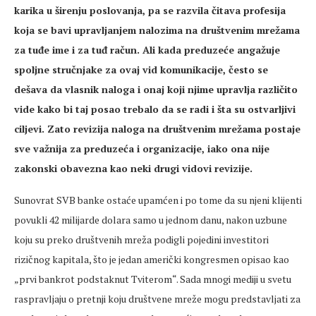
karika u širenju poslovanja, pa se razvila čitava profesija
koja se bavi upravljanjem nalozima na društvenim mrežama
za tuđe ime i za tuđ račun. Ali kada preduzeće angažuje
spoljne stručnjake za ovaj vid komunikacije, često se
dešava da vlasnik naloga i onaj koji njime upravlja različito
vide kako bi taj posao trebalo da se radi i šta su ostvarljivi
ciljevi. Zato revizija naloga na društvenim mrežama postaje
sve važnija za preduzeća i organizacije, iako ona nije
zakonski obavezna kao neki drugi vidovi revizije.
Sunovrat SVB banke ostaće upamćen i po tome da su njeni klijenti
povukli 42 milijarde dolara samo u jednom danu, nakon uzbune
koju su preko društvenih mreža podigli pojedini investitori
rizičnog kapitala, što je jedan američki kongresmen opisao kao
„prvi bankrot podstaknut Tviterom“. Sada mnogi mediji u svetu
raspravljaju o pretnji koju društvene mreže mogu predstavljati za