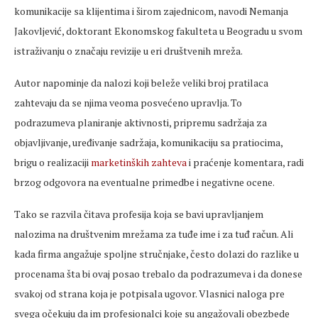
komunikacije sa klijentima i širom zajednicom, navodi Nemanja
Jakovljević, doktorant Ekonomskog fakulteta u Beogradu u svom
istraživanju o značaju revizije u eri društvenih mreža.
Autor napominje da nalozi koji beleže veliki broj pratilaca
zahtevaju da se njima veoma posvećeno upravlja. To
podrazumeva planiranje aktivnosti, pripremu sadržaja za
objavljivanje, uređivanje sadržaja, komunikaciju sa pratiocima,
brigu o realizaciji
marketinških zahteva
i praćenje komentara, radi
brzog odgovora na eventualne primedbe i negativne ocene.
Tako se razvila čitava profesija koja se bavi upravljanjem
nalozima na društvenim mrežama za tuđe ime i za tuđ račun. Ali
kada firma angažuje spoljne stručnjake, često dolazi do razlike u
procenama šta bi ovaj posao trebalo da podrazumeva i da donese
svakoj od strana koja je potpisala ugovor. Vlasnici naloga pre
svega očekuju da im profesionalci koje su angažovali obezbede