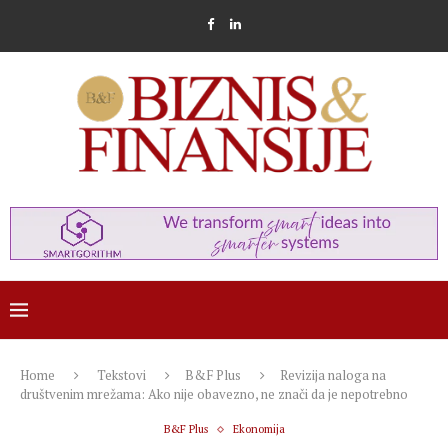
Home
Tekstovi
B&F Plus
Revizija naloga na
društvenim mrežama: Ako nije obavezno, ne znači da je nepotrebno
B&F Plus
Ekonomija