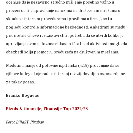
ocenjuje da je nezavisno stručno mišljenje posebno važno u
proceni da li je upravljanje nalozima na društvenim mrežama u
skladu sa internim procedurama i pravilima u firmi, kao i u
pogledu kontrole informacione bezbednosti. Anketirani su među
prioritetne ciljeve revizije uvrstili i potrebu da se utvrdi koliko je
upravljanje ovim nalozima efikasno i šta bi od aktivnosti moglo da
obezbedi bolju promociju preduzeća na društvenim mrežama.
Međutim, manje od polovine ispitanika (42%) procenjuje da su
njihove kolege koje rade u internoj reviziji dovoljno osposobljene
za takav posao.
Branko Bogavac
Biznis & finansije, Finansije Top 2022/23
Foto: BiljaST, Pixabay