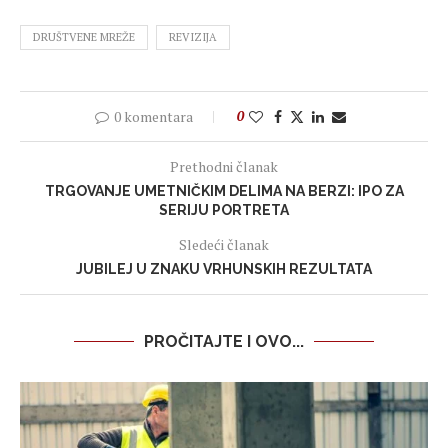
DRUŠTVENE MREŽE
REVIZIJA
0 komentara
0
Prethodni članak
TRGOVANJE UMETNIČKIM DELIMA NA BERZI: IPO ZA
SERIJU PORTRETA
Sledeći članak
JUBILEJ U ZNAKU VRHUNSKIH REZULTATA
PROČITAJTE I OVO...