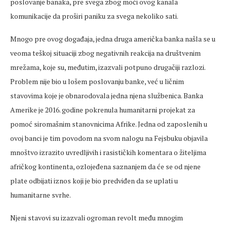
poslovanje banaka, pre svega zbog moći ovog kanala
komunikacije da proširi paniku za svega nekoliko sati.
Mnogo pre ovog događaja, jedna druga američka banka našla se u
veoma teškoj situaciji zbog negativnih reakcija na društvenim
mrežama, koje su, međutim, izazvali potpuno drugačiji razlozi.
Problem nije bio u lošem poslovanju banke, već u ličnim
stavovima koje je obnarodovala jedna njena službenica. Banka
Amerike je 2016. godine pokrenula humanitarni projekat za
pomoć siromašnim stanovnicima Afrike. Jedna od zaposlenih u
ovoj banci je tim povodom na svom nalogu na Fejsbuku objavila
mnoštvo izrazito uvredljivih i rasističkih komentara o žiteljima
afričkog kontinenta, ozlojeđena saznanjem da će se od njene
plate odbijati iznos koji je bio predviđen da se uplati u
humanitarne svrhe.
Njeni stavovi su izazvali ogroman revolt među mnogim