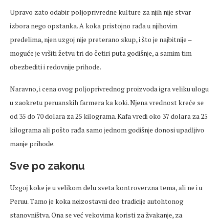
Upravo zato odabir poljoprivredne kulture za njih nije stvar
izbora nego opstanka. A koka pristojno rađa u njihovim
predelima, njen uzgoj nije preterano skup, i što je najbitnije –
moguće je vršiti žetvu tri do četiri puta godišnje, a samim tim
obezbediti i redovnije prihode.
Naravno, i cena ovog poljoprivrednog proizvoda igra veliku ulogu
u zaokretu peruanskih farmera ka koki. Njena vrednost kreće se
od 35 do 70 dolara za 25 kilograma. Kafa vredi oko 37 dolara za 25
kilograma ali pošto rađa samo jednom godišnje donosi upadljivo
manje prihode.
Sve po zakonu
Uzgoj koke je u velikom delu sveta kontroverzna tema, ali ne i u
Peruu. Tamo je koka neizostavni deo tradicije autohtonog
stanovništva. Ona se već vekovima koristi za žvakanje, za