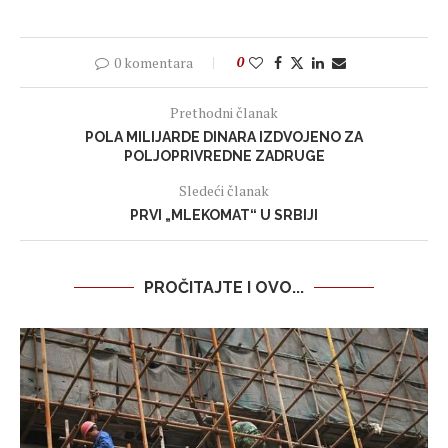
0 komentara
0
Prethodni članak
POLA MILIJARDE DINARA IZDVOJENO ZA
POLJOPRIVREDNE ZADRUGE
Sledeći članak
PRVI „MLEKOMAT“ U SRBIJI
PROČITAJTE I OVO...