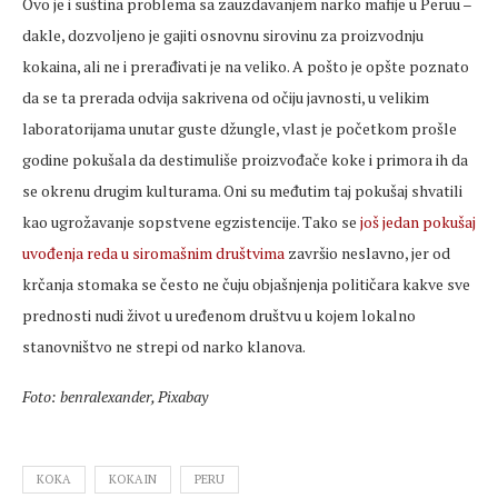
Ovo je i suština problema sa zauzdavanjem narko mafije u Peruu –
dakle, dozvoljeno je gajiti osnovnu sirovinu za proizvodnju
kokaina, ali ne i prerađivati je na veliko. A pošto je opšte poznato
da se ta prerada odvija sakrivena od očiju javnosti, u velikim
laboratorijama unutar guste džungle, vlast je početkom prošle
godine pokušala da destimuliše proizvođače koke i primora ih da
se okrenu drugim kulturama. Oni su međutim taj pokušaj shvatili
kao ugrožavanje sopstvene egzistencije. Tako se
još jedan pokušaj
uvođenja reda u siromašnim društvima
završio neslavno, jer od
krčanja stomaka se često ne čuju objašnjenja političara kakve sve
prednosti nudi život u uređenom društvu u kojem lokalno
stanovništvo ne strepi od narko klanova.
Foto: benralexander, Pixabay
KOKA
KOKAIN
PERU