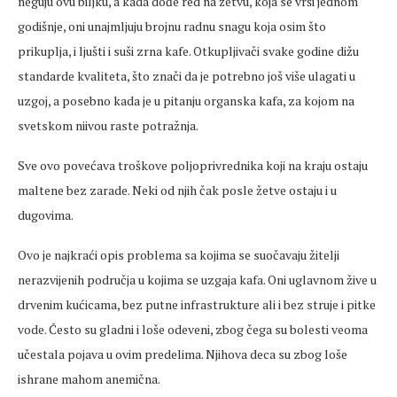
neguju ovu biljku, a kada dođe red na žetvu, koja se vrši jednom
godišnje, oni unajmljuju brojnu radnu snagu koja osim što
prikuplja, i ljušti i suši zrna kafe. Otkupljivači svake godine dižu
standarde kvaliteta, što znači da je potrebno još više ulagati u
uzgoj, a posebno kada je u pitanju organska kafa, za kojom na
svetskom niivou raste potražnja.
Sve ovo povećava troškove poljoprivrednika koji na kraju ostaju
maltene bez zarade. Neki od njih čak posle žetve ostaju i u
dugovima.
Ovo je najkraći opis problema sa kojima se suočavaju žitelji
nerazvijenih područja u kojima se uzgaja kafa. Oni uglavnom žive u
drvenim kućicama, bez putne infrastrukture ali i bez struje i pitke
vode. Često su gladni i loše odeveni, zbog čega su bolesti veoma
učestala pojava u ovim predelima. Njihova deca su zbog loše
ishrane mahom anemična.