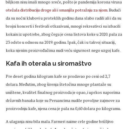
biljkom nisu imali mnogo sreće, pošto je pandemija korona virusa
otežala distribuciju droge ali i smanjila potražnju za njom
. Budući
da su noćni klubovi u proteklih godinu dana slabo radili ali i da su
brojni koncerti i festivali otkazivani, mnogi rekreativci su izbacili
kokain iz upotrebe, zbog čega je cena listova koke u 2020. pala za
23 odsto u odnosu na 2019. godinu. Ipak, čak i u takvoj situaciji,
koka njenim proizvođačima nudi veću sigurnost nego uzgoj kafe.
Kafa ih oterala u siromaštvo
Pre deset godina kilogram kafe se prodavao po ceni od 2,7
dolara. Međutim, zbog širenja štetočina mnoge plantaže su
uništene, kvalitet finalnog proizvoda je opao, i uprkos naporima
državnih banaka koje su Peruancima nudile povoljne zajmove za
proizvodnju kafe, njena cena je pala na 0,60 dolara po kilogramu.
A ulaganja nisu bila mala. Farmeri naime cele godine brižljivo