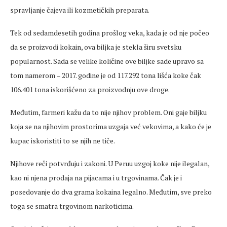
spravljanje čajeva ili kozmetičkih preparata.
Tek od sedamdesetih godina prošlog veka, kada je od nje počeo
da se proizvodi kokain, ova biljka je stekla širu svetsku
popularnost. Sada se velike količine ove biljke sade upravo sa
tom namerom – 2017. godine je od 117.292 tona lišća koke čak
106.401 tona iskorišćeno za proizvodnju ove droge.
Međutim, farmeri kažu da to nije njihov problem. Oni gaje biljku
koja se na njihovim prostorima uzgaja već vekovima, a kako će je
kupac iskoristiti to se njih ne tiče.
Njihove reči potvrđuju i zakoni. U Peruu uzgoj koke nije ilegalan,
kao ni njena prodaja na pijacama i u trgovinama. Čak je i
posedovanje do dva grama kokaina legalno. Međutim, sve preko
toga se smatra trgovinom narkoticima.