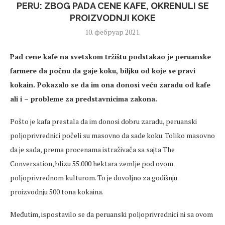
PERU: ZBOG PADA CENE KAFE, OKRENULI SE
PROIZVODNJI KOKE
10. фебруар 2021.
Pad cene kafe na svetskom tržištu podstakao je peruanske
farmere da počnu da gaje koku, biljku od koje se pravi
kokain. Pokazalo se da im ona donosi veću zaradu od kafe
ali i – probleme za predstavnicima zakona.
Pošto je kafa prestala da im donosi dobru zaradu, peruanski
poljoprivrednici počeli su masovno da sade koku. Toliko masovno
da je sada, prema procenama istraživača sa sajta The
Conversation, blizu 55.000 hektara zemlje pod ovom
poljoprivrednom kulturom. To je dovoljno za godišnju
proizvodnju 500 tona kokaina.
Međutim, ispostavilo se da peruanski poljoprivrednici ni sa ovom