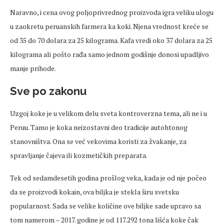
Naravno, i cena ovog poljoprivrednog proizvoda igra veliku ulogu
u zaokretu peruanskih farmera ka koki. Njena vrednost kreće se
od 35 do 70 dolara za 25 kilograma. Kafa vredi oko 37 dolara za 25
kilograma ali pošto rađa samo jednom godišnje donosi upadljivo
manje prihode.
Sve po zakonu
Uzgoj koke je u velikom delu sveta kontroverzna tema, ali ne i u
Peruu. Tamo je koka neizostavni deo tradicije autohtonog
stanovništva. Ona se već vekovima koristi za žvakanje, za
spravljanje čajeva ili kozmetičkih preparata.
Tek od sedamdesetih godina prošlog veka, kada je od nje počeo
da se proizvodi kokain, ova biljka je stekla širu svetsku
popularnost. Sada se velike količine ove biljke sade upravo sa
tom namerom – 2017. godine je od 117.292 tona lišća koke čak