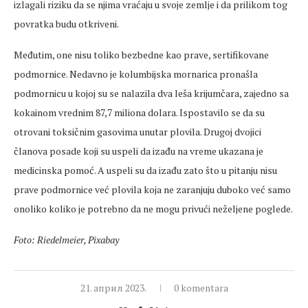
izlagali riziku da se njima vraćaju u svoje zemlje i da prilikom tog
povratka budu otkriveni.
Međutim, one nisu toliko bezbedne kao prave, sertifikovane
podmornice. Nedavno je kolumbijska mornarica pronašla
podmornicu u kojoj su se nalazila dva leša krijumčara, zajedno sa
kokainom vrednim 87,7 miliona dolara. Ispostavilo se da su
otrovani toksičnim gasovima unutar plovila. Drugoj dvojici
članova posade koji su uspeli da izađu na vreme ukazana je
medicinska pomoć. A uspeli su da izađu zato što u pitanju nisu
prave podmornice već plovila koja ne zaranjuju duboko već samo
onoliko koliko je potrebno da ne mogu privući neželjene poglede.
Foto: Riedelmeier, Pixabay
21. април 2023.
0 komentara