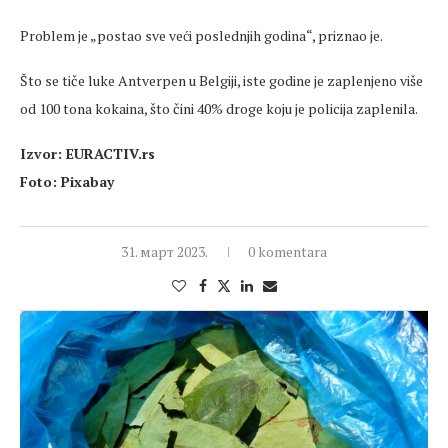
Problem je „postao sve veći poslednjih godina“, priznao je.
Što se tiče luke Antverpen u Belgiji, iste godine je zaplenjeno više
od 100 tona kokaina, što čini 40% droge koju je policija zaplenila.
Izvor: EURACTIV.rs
Foto: Pixabay
31. март 2023.
0 komentara