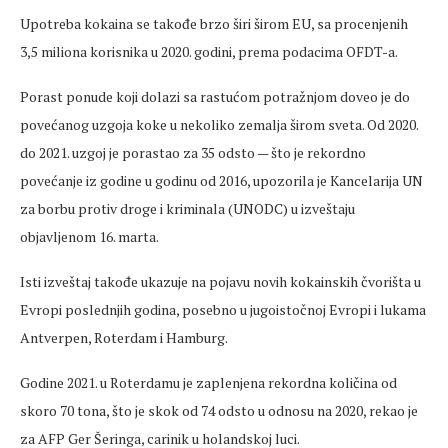
Upotreba kokaina se takođe brzo širi širom EU, sa procenjenih
3,5 miliona korisnika u 2020. godini, prema podacima OFDT-a.
Porast ponude koji dolazi sa rastućom potražnjom doveo je do
povećanog uzgoja koke u nekoliko zemalja širom sveta. Od 2020.
do 2021. uzgoj je porastao za 35 odsto — što je rekordno
povećanje iz godine u godinu od 2016, upozorila je Kancelarija UN
za borbu protiv droge i kriminala (UNODC) u izveštaju
objavljenom 16. marta.
Isti izveštaj takođe ukazuje na pojavu novih kokainskih čvorišta u
Evropi poslednjih godina, posebno u jugoistočnoj Evropi i lukama
Antverpen, Roterdam i Hamburg.
Godine 2021. u Roterdamu je zaplenjena rekordna količina od
skoro 70 tona, što je skok od 74 odsto u odnosu na 2020, rekao je
za AFP Ger Šeringa, carinik u holandskoj luci.