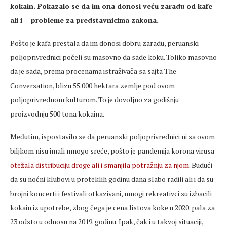
kokain. Pokazalo se da im ona donosi veću zaradu od kafe
ali i – probleme za predstavnicima zakona.
Pošto je kafa prestala da im donosi dobru zaradu, peruanski
poljoprivrednici počeli su masovno da sade koku. Toliko masovno
da je sada, prema procenama istraživača sa sajta The
Conversation, blizu 55.000 hektara zemlje pod ovom
poljoprivrednom kulturom. To je dovoljno za godišnju
proizvodnju 500 tona kokaina.
Međutim, ispostavilo se da peruanski poljoprivrednici ni sa ovom
biljkom nisu imali mnogo sreće, pošto je pandemija korona virusa
otežala distribuciju droge ali i smanjila potražnju za njom
. Budući
da su noćni klubovi u proteklih godinu dana slabo radili ali i da su
brojni koncerti i festivali otkazivani, mnogi rekreativci su izbacili
kokain iz upotrebe, zbog čega je cena listova koke u 2020. pala za
23 odsto u odnosu na 2019. godinu. Ipak, čak i u takvoj situaciji,