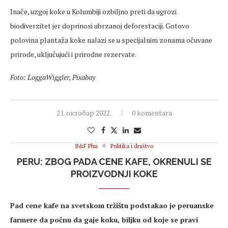
Inače, uzgoj koke u Kolumbiji ozbiljno preti da ugrozi
biodiverzitet jer doprinosi ubrzanoj deforestaciji. Gotovo
polovina plantaža koke nalazi se u specijalnim zonama očuvane
prirode, uključujući i prirodne rezervate.
Foto: LoggaWiggler, Pixabay
21. октобар 2022.
0 komentara
B&F Plus
Politika i društvo
PERU: ZBOG PADA CENE KAFE, OKRENULI SE
PROIZVODNJI KOKE
Pad cene kafe na svetskom tržištu podstakao je peruanske
farmere da počnu da gaje koku, biljku od koje se pravi