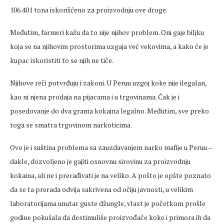
106.401 tona iskorišćeno za proizvodnju ove droge.
Međutim, farmeri kažu da to nije njihov problem. Oni gaje biljku
koja se na njihovim prostorima uzgaja već vekovima, a kako će je
kupac iskoristiti to se njih ne tiče.
Njihove reči potvrđuju i zakoni. U Peruu uzgoj koke nije ilegalan,
kao ni njena prodaja na pijacama i u trgovinama. Čak je i
posedovanje do dva grama kokaina legalno. Međutim, sve preko
toga se smatra trgovinom narkoticima.
Ovo je i suština problema sa zauzdavanjem narko mafije u Peruu –
dakle, dozvoljeno je gajiti osnovnu sirovinu za proizvodnju
kokaina, ali ne i prerađivati je na veliko. A pošto je opšte poznato
da se ta prerada odvija sakrivena od očiju javnosti, u velikim
laboratorijama unutar guste džungle, vlast je početkom prošle
godine pokušala da destimuliše proizvođače koke i primora ih da