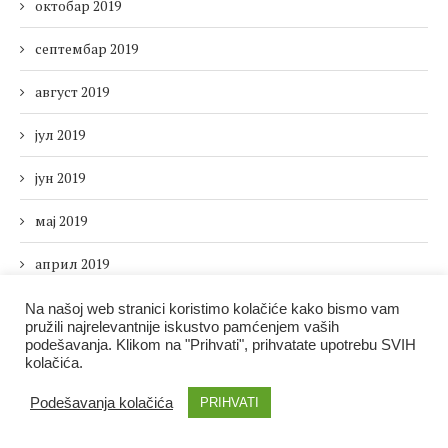
октобар 2019
септембар 2019
август 2019
јул 2019
јун 2019
мај 2019
април 2019
март 2019
Na našoj web stranici koristimo kolačiće kako bismo vam
pružili najrelevantnije iskustvo pamćenjem vaših
podešavanja. Klikom na "Prihvati", prihvatate upotrebu SVIH
фебруар 2019
kolačića.
јануар 2019
Podešavanja kolačića
PRIHVATI
децембар 2018