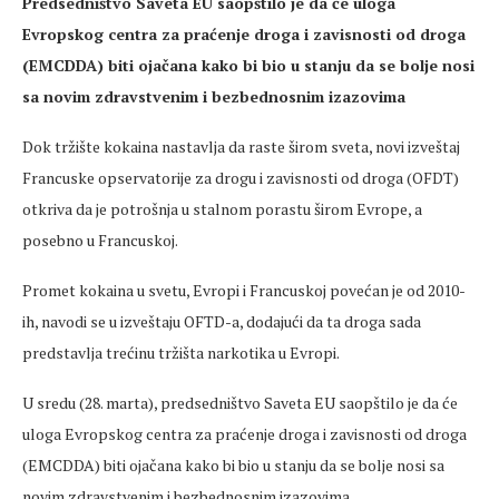
Predsedništvo Saveta EU saopštilo je da će uloga
Evropskog centra za praćenje droga i zavisnosti od droga
(EMCDDA) biti ojačana kako bi bio u stanju da se bolje nosi
sa novim zdravstvenim i bezbednosnim izazovima
Dok tržište kokaina nastavlja da raste širom sveta, novi izveštaj
Francuske opservatorije za drogu i zavisnosti od droga (OFDT)
otkriva da je potrošnja u stalnom porastu širom Evrope, a
posebno u Francuskoj.
Promet kokaina u svetu, Evropi i Francuskoj povećan je od 2010-
ih, navodi se u izveštaju OFTD-a, dodajući da ta droga sada
predstavlja trećinu tržišta narkotika u Evropi.
U sredu (28. marta), predsedništvo Saveta EU saopštilo je da će
uloga Evropskog centra za praćenje droga i zavisnosti od droga
(EMCDDA) biti ojačana kako bi bio u stanju da se bolje nosi sa
novim zdravstvenim i bezbednosnim izazovima.