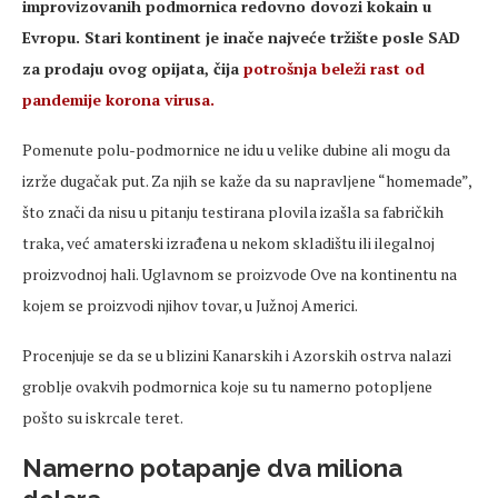
improvizovanih podmornica redovno dovozi kokain u
Evropu. Stari kontinent je inače najveće tržište posle SAD
za prodaju ovog opijata, čija
potrošnja beleži rast od
pandemije korona virusa.
Pomenute polu-podmornice ne idu u velike dubine ali mogu da
izrže dugačak put. Za njih se kaže da su napravljene “homemade”,
što znači da nisu u pitanju testirana plovila izašla sa fabričkih
traka, već amaterski izrađena u nekom skladištu ili ilegalnoj
proizvodnoj hali. Uglavnom se proizvode Ove na kontinentu na
kojem se proizvodi njihov tovar, u Južnoj Americi.
Procenjuje se da se u blizini Kanarskih i Azorskih ostrva nalazi
groblje ovakvih podmornica koje su tu namerno potopljene
pošto su iskrcale teret.
Namerno potapanje dva miliona