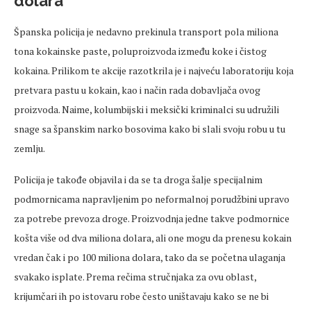
dolara
Španska policija je nedavno prekinula transport pola miliona
tona kokainske paste, poluproizvoda između koke i čistog
kokaina. Prilikom te akcije razotkrila je i najveću laboratoriju koja
pretvara pastu u kokain, kao i način rada dobavljača ovog
proizvoda. Naime, kolumbijski i meksički kriminalci su udružili
snage sa španskim narko bosovima kako bi slali svoju robu u tu
zemlju.
Policija je takođe objavila i da se ta droga šalje specijalnim
podmornicama napravljenim po neformalnoj porudžbini upravo
za potrebe prevoza droge. Proizvodnja jedne takve podmornice
košta više od dva miliona dolara, ali one mogu da prenesu kokain
vredan čak i po 100 miliona dolara, tako da se početna ulaganja
svakako isplate. Prema rečima stručnjaka za ovu oblast,
krijumčari ih po istovaru robe često uništavaju kako se ne bi