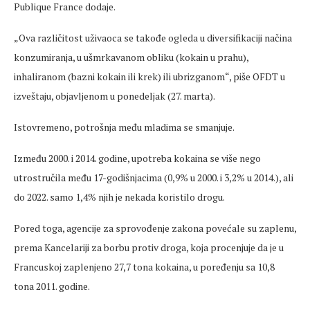
Publique France dodaje.
„Ova različitost uživaoca se takođe ogleda u diversifikaciji načina
konzumiranja, u ušmrkavanom obliku (kokain u prahu),
inhaliranom (bazni kokain ili krek) ili ubrizganom“, piše OFDT u
izveštaju, objavljenom u ponedeljak (27. marta).
Istovremeno, potrošnja među mladima se smanjuje.
Između 2000. i 2014. godine, upotreba kokaina se više nego
utrostručila među 17-godišnjacima (0,9% u 2000. i 3,2% u 2014.), ali
do 2022. samo 1,4% njih je nekada koristilo drogu.
Pored toga, agencije za sprovođenje zakona povećale su zaplenu,
prema Kancelariji za borbu protiv droga, koja procenjuje da je u
Francuskoj zaplenjeno 27,7 tona kokaina, u poređenju sa 10,8
tona 2011. godine.