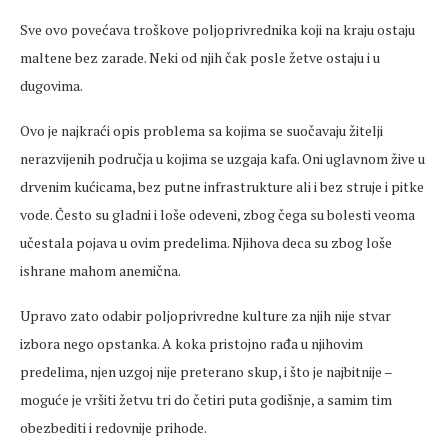
Sve ovo povećava troškove poljoprivrednika koji na kraju ostaju
maltene bez zarade. Neki od njih čak posle žetve ostaju i u
dugovima.
Ovo je najkraći opis problema sa kojima se suočavaju žitelji
nerazvijenih područja u kojima se uzgaja kafa. Oni uglavnom žive u
drvenim kućicama, bez putne infrastrukture ali i bez struje i pitke
vode. Često su gladni i loše odeveni, zbog čega su bolesti veoma
učestala pojava u ovim predelima. Njihova deca su zbog loše
ishrane mahom anemična.
Upravo zato odabir poljoprivredne kulture za njih nije stvar
izbora nego opstanka. A koka pristojno rađa u njihovim
predelima, njen uzgoj nije preterano skup, i što je najbitnije –
moguće je vršiti žetvu tri do četiri puta godišnje, a samim tim
obezbediti i redovnije prihode.