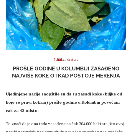
Politika i društvo
PROŠLE GODINE U KOLUMBIJI ZASAĐENO
NAJVIŠE KOKE OTKAD POSTOJE MERENJA
Ujedinjene nacije saopštile su da su zasadi koke (biljke od
koje se pravi kokain) prošle godine u Kolumbiji povećani
čak za 43 odsto.
To znači da je ona tada zasađena na čak 204.000 hektara, što ovoj
zemlji potvrđuje neslavnu titulu najvećeg svetskog proizvođača