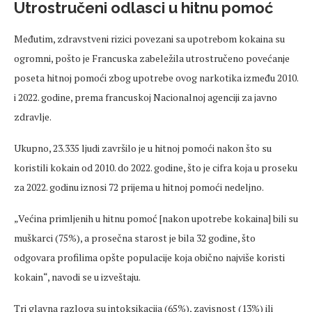
Utrostručeni odlasci u hitnu pomoć
Međutim, zdravstveni rizici povezani sa upotrebom kokaina su
ogromni, pošto je Francuska zabeležila utrostručeno povećanje
poseta hitnoj pomoći zbog upotrebe ovog narkotika između 2010.
i 2022. godine, prema francuskoj Nacionalnoj agenciji za javno
zdravlje.
Ukupno, 23.335 ljudi završilo je u hitnoj pomoći nakon što su
koristili kokain od 2010. do 2022. godine, što je cifra koja u proseku
za 2022. godinu iznosi 72 prijema u hitnoj pomoći nedeljno.
„Većina primljenih u hitnu pomoć [nakon upotrebe kokaina] bili su
muškarci (75%), a prosečna starost je bila 32 godine, što
odgovara profilima opšte populacije koja obično najviše koristi
kokain“, navodi se u izveštaju.
Tri glavna razloga su intoksikacija (65%), zavisnost (13%) ili