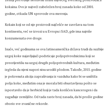
kokaina. Ovo je najveći zabeležen broj zasada koke od 2001.
godine, otkada UN sprovode ova merenja.
Kokain koji se od nje proizvodi najčešće ne završava na tom
kontinentu, već se izvozi u u Evropu i SAD, gde ima najviše
konzumenata ove droge.
Inače, već godinama se ova latinoamerička država trudi da suzbije
uzgoj koke najavljujući podsticaje poljoprivrednicima koji se
preorijentišu na uzgoj drugih poljoprivrednih kultura, međutim
izgleda da njeni napori nisu urodili plodom. Takođe, 2015. godine
je pokrenuta akcija zaprašivanja iz vazduha kako bi se uništila
polja koke, međutim ona je morala biti obustavljena pošto se
ispostavilo da je herbicid koji je tada korišćen kancerogen i da
zagađuje zemljište. Od tada raste broj zasada, da bi prošle godine
oborio sve zvanične rekorde.