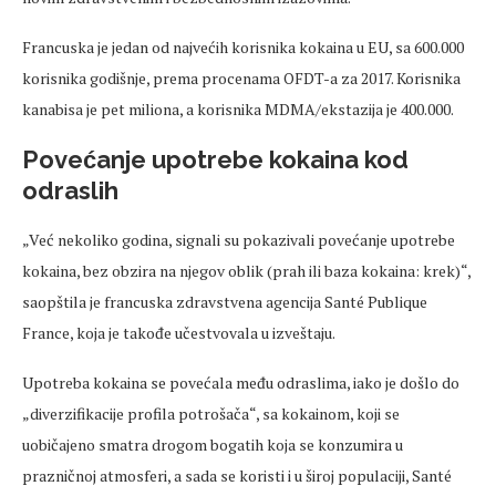
Francuska je jedan od najvećih korisnika kokaina u EU, sa 600.000
korisnika godišnje, prema procenama OFDT-a za 2017. Korisnika
kanabisa je pet miliona, a korisnika MDMA/ekstazija je 400.000.
Povećanje upotrebe kokaina kod
odraslih
„Već nekoliko godina, signali su pokazivali povećanje upotrebe
kokaina, bez obzira na njegov oblik (prah ili baza kokaina: krek)“,
saopštila je francuska zdravstvena agencija Santé Publique
France, koja je takođe učestvovala u izveštaju.
Upotreba kokaina se povećala među odraslima, iako je došlo do
„diverzifikacije profila potrošača“, sa kokainom, koji se
uobičajeno smatra drogom bogatih koja se konzumira u
prazničnoj atmosferi, a sada se koristi i u široj populaciji, Santé