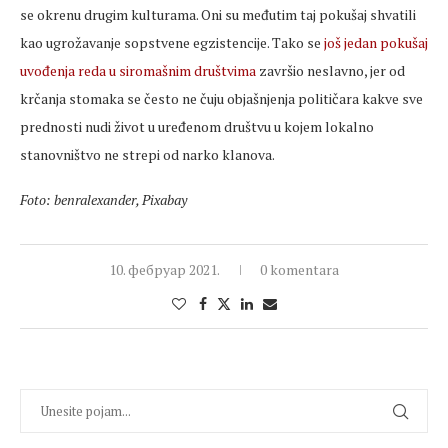
se okrenu drugim kulturama. Oni su međutim taj pokušaj shvatili
kao ugrožavanje sopstvene egzistencije. Tako se
još jedan pokušaj
uvođenja reda u siromašnim društvima
završio neslavno, jer od
krčanja stomaka se često ne čuju objašnjenja političara kakve sve
prednosti nudi život u uređenom društvu u kojem lokalno
stanovništvo ne strepi od narko klanova.
Foto: benralexander, Pixabay
10. фебруар 2021.
0 komentara