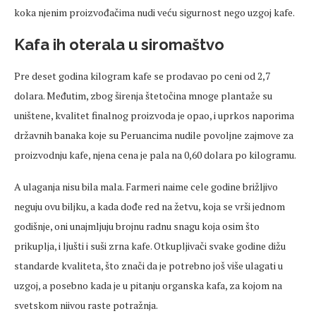
koka njenim proizvođačima nudi veću sigurnost nego uzgoj kafe.
Kafa ih oterala u siromaštvo
Pre deset godina kilogram kafe se prodavao po ceni od 2,7
dolara. Međutim, zbog širenja štetočina mnoge plantaže su
uništene, kvalitet finalnog proizvoda je opao, i uprkos naporima
državnih banaka koje su Peruancima nudile povoljne zajmove za
proizvodnju kafe, njena cena je pala na 0,60 dolara po kilogramu.
A ulaganja nisu bila mala. Farmeri naime cele godine brižljivo
neguju ovu biljku, a kada dođe red na žetvu, koja se vrši jednom
godišnje, oni unajmljuju brojnu radnu snagu koja osim što
prikuplja, i ljušti i suši zrna kafe. Otkupljivači svake godine dižu
standarde kvaliteta, što znači da je potrebno još više ulagati u
uzgoj, a posebno kada je u pitanju organska kafa, za kojom na
svetskom niivou raste potražnja.