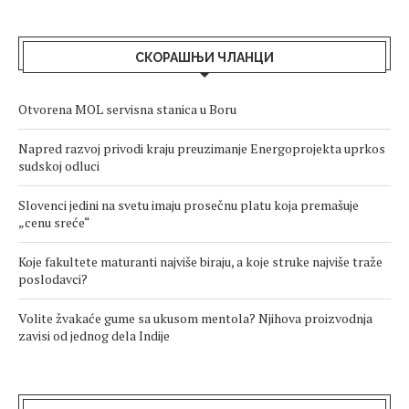
СКОРАШЊИ ЧЛАНЦИ
Otvorena MOL servisna stanica u Boru
Napred razvoj privodi kraju preuzimanje Energoprojekta uprkos
sudskoj odluci
Slovenci jedini na svetu imaju prosečnu platu koja premašuje
„cenu sreće“
Koje fakultete maturanti najviše biraju, a koje struke najviše traže
poslodavci?
Volite žvakaće gume sa ukusom mentola? Njihova proizvodnja
zavisi od jednog dela Indije