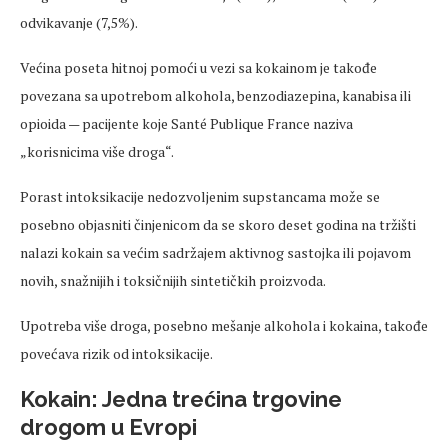
odvikavanje (7,5%).
Većina poseta hitnoj pomoći u vezi sa kokainom je takođe
povezana sa upotrebom alkohola, benzodiazepina, kanabisa ili
opioida — pacijente koje Santé Publique France naziva
„korisnicima više droga“.
Porast intoksikacije nedozvoljenim supstancama može se
posebno objasniti činjenicom da se skoro deset godina na tržišti
nalazi kokain sa većim sadržajem aktivnog sastojka ili pojavom
novih, snažnijih i toksičnijih sintetičkih proizvoda.
Upotreba više droga, posebno mešanje alkohola i kokaina, takođe
povećava rizik od intoksikacije.
Kokain: Jedna trećina trgovine
drogom u Evropi