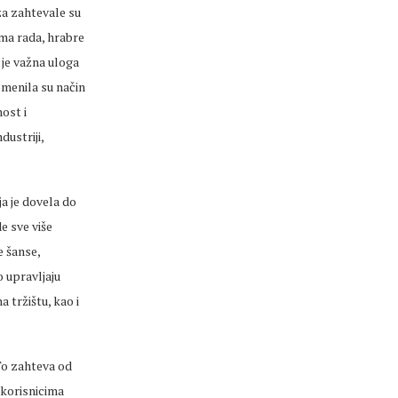
za zahtevale su
ma rada, hrabre
o je važna uloga
menila su način
nost i
dustriji,
a je dovela do
e sve više
e šanse,
 upravljaju
 tržištu, kao i
To zahteva od
 korisnicima