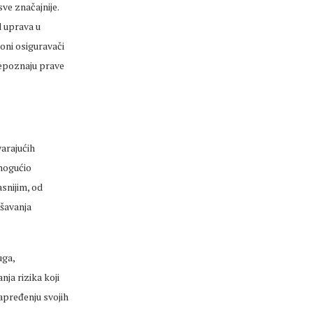
ve značajnije.
d uprava u
oni osiguravači
repoznaju prave
arajućih
omogućio
snijim, od
ešavanja
uga,
nja rizika koji
napređenju svojih