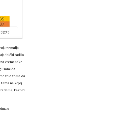
broju zemalja
ajednički radilo
e na vremenske
gu sami da
vnosti o tome da
e tema na kojoj
arstvima, kako bi
pima u