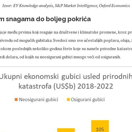
Izvor: EY Knowledge analysis, S&P Market Intelligence, Oxford Economics
m snagama do boljeg pokrića
a je među prvima koji reaguje na društvene i klimatske promene, kroz pr
privredu od mogućih gubitaka. Svedoci smo sve učestalijih poplava, oluja,
tokom poslednjih nekoliko godina štete koje su nanele prirodne katastr
rdi dolara, od kojih su neosigurani gubici mnogo veći od osiguranih.