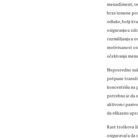
menadžment, već
brze izmene pos
odluke, bolji kva
osiguranja u zd
razmišljanja u os
motivisanost osi
očekivanja mena
Neposredno nako
potpune transfo
koncentrišu na po
potrebno je da o
aktivom i pasivo
da efikasno upra
Rast troškova ž
osiguravača da o