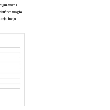
siguranike i
a društva mogla
anja, imaju