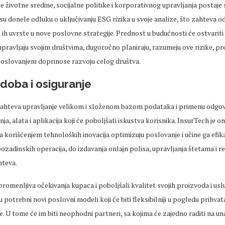
e životne sredine, socijalne politike i korporativnog upravljanja postaje s
 su donele odluku o uključivanju ESG rizika u svoje analize, što zahteva o
h uvrste u nove poslovne strategije. Prednost u budućnosti će ostvariti 
pravljaju svojim društvima, dugoročno planiraju, razumeju ove rizike, p
 poslovanjem doprinose razvoju celog društva.
 doba i osiguranje
hteva upravljanje velikom i složenom bazom podataka i primenu odgov
ja, alata i aplikacija koji će poboljšati iskustva korisnika. InsurTech je 
 korišćenjem tehnoloških inovacija optimizuju poslovanje i učine ga efika
ozadinskih operacija, do izdavanja onlajn polisa, upravljanja štetama i r
hteva.
 promenljiva očekivanja kupaca i poboljšali kvalitet svojih proizvoda i usl
potrebni novi poslovni modeli koji će biti fleksibilniji u pogledu prihvata
je. U tome će im biti neophodni partneri, sa kojima će zajedno raditi na u