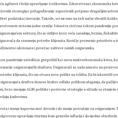
u agilnost i bolje upravljanje troškovima. Zdravstvena i ekonomska kri
lovnih strategija i prilagođavanje zaposlenih potpuno drugačijim uslovi
litet podataka i inovacije. Takođe, svi mi smo na teži način shvatili kolik
ravstvenom sistemu jedne zemlje. Iskustva stečena tokom pandemije pro
iguravajućem sektoru, što je vidljivo kroz veću saradnju, brzinu, fleksibil
guravača da razumeju potrebe klijenata. Kovid je promenio prioritete u in
džmenta i akcionara i povećao zahteve samih osiguranika.
n pandemije usledila je geopolitička i nova makroekonomska kriza, koj
rmacije osiguravajućih društava. Osiguravači se sada umesto na proizvod
trebe klijenata, što im otvara nove prilike na tržištu. Da bi iskoristili ov
siguravajuća društva donose hrabre odluke prilikom ulaganja, da pažljivo
m, brzo menjaju ALM politike i poslovne strategije u skladu sa stanjem na
vljaju kadrovima.
ivota i manja kupovna moć dovode i do manje potražnje za osiguranjem. 
dgovorno upravljaju rizicima koje generiše inflacija i da ujedno obezbede