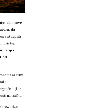
e, ali i nove
atora, da
em virtuelnih
 i pristup
rmaciji i
st od
ekonomska kriza,
al i
 igrače koji se
sti na tržištu.
 kroz krizni