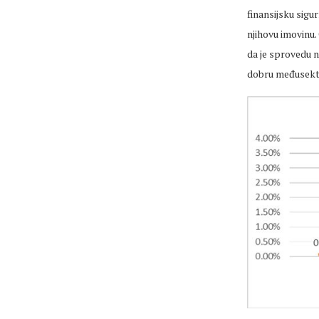
finansijsku sigu
njihovu imovinu.
da je sprovedu n
dobru međusekto