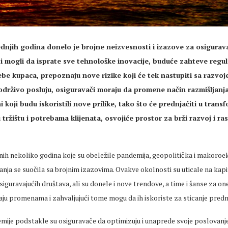
dnjih godina donelo je brojne neizvesnosti i izazove za osiguravač
i mogli da isprate sve tehnološke inovacije, buduće zahteve regul
be kupaca, prepoznaju nove rizike koji će tek nastupiti sa razvoj
 održivo posluju, osiguravači moraju da promene način razmišljanja
 koji budu iskoristili nove prilike, tako što će prednjačiti u transfo
tržištu i potrebama klijenata, osvojiće prostor za brži razvoj i ra
h nekoliko godina koje su obeležile pandemija, geopolitička i makoro
ranja se suočila sa brojnim izazovima. Ovakve okolnosti su uticale na kapit
iguravajućih društava, ali su donele i nove trendove, a time i šanse za one
ju promenama i zahvaljujući tome mogu da ih iskoriste za sticanje predno
mije podstakle su osiguravače da optimizuju i unaprede svoje poslovanje