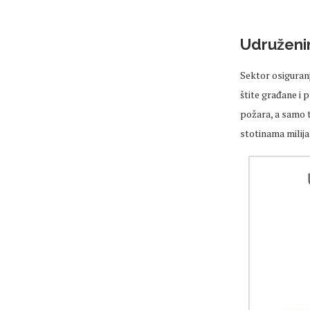
Udruženi
Sektor osiguranj
štite građane i 
požara, a samo 
stotinama milija