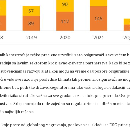
nih katastrofa je teško precizno utvrditi i zato osiguravači u sve većem 
radnju sa javnim sektorom kroz javno-privatna partnerstva, kako bi se z
, subvencijama i razvoju alata koji mogu na vreme da upozore osiguranik
ći u vidu sve razornije posledice klimatskih promena, osiguravači ne mo
bleme bez podrške države. Regulator ima jako važnu ulogu u edukaciji ja
akvih rizika strateški važna za sve građane i za celokupnu privredu. Ovo j
uštva u Srbiji moraju da rade zajedno sa regulatorima i nadležnim minist
do najboljih rešenja.
 koje prete od globalnog zagrevanja, poslovanje u skladu sa ESG princi