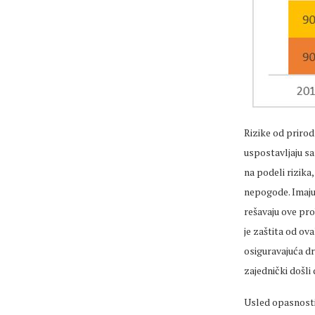
Rizike od prirod
uspostavljaju sa
na podeli rizika
nepogode. Imaju
rešavaju ove pro
je zaštita od ov
osiguravajuća dr
zajednički došli 
Usled opasnosti