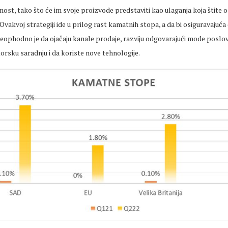
rnost, tako što će im svoje proizvode predstaviti kao ulaganja koja štite o
 Ovakvoj strategiji ide u prilog rast kamatnih stopa, a da bi osiguravajuć
eophodno je da ojačaju kanale prodaje, razviju odgovarajući mode poslov
rsku saradnju i da koriste nove tehnologije.