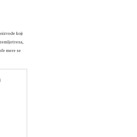
oizvode koji
 zemljotresa,
ofe mere se