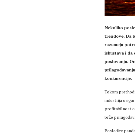
Nekoliko posle
trendove. Da b
razumeju potre
iskustava i da
poslovanju. Oni
prilagođavanju 
konkurencije.
Tokom prethodni
industrija osigu
profitabilnost os
brže prilagođava
Posledice pande