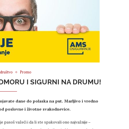
i društvo
Promo
ODMORU I SIGURNI NA DRUMU!
rojavate dane do polaska na put. Marljivo i vredno
a od poslovne i životne svakodnevice.
 pasoš važeći i da li ste spakovali ono najvažnije –