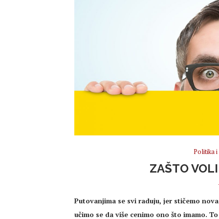
Politika 
ZAŠTO VOL
Putovanjima se svi raduju, jer stičemo nova
učimo se da više cenimo ono što imamo. To