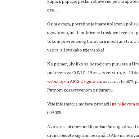
kupaći, papuče, peškir i obaveznu putnu apote
ose…
Osim ovoga, potrebno je imate uplaćenu polisu 
ugovoreno, imati pokrivene troškove lečenja i p
tokom privremenog boravka u inostranstvu. U zav
varira, ali svakako nije visoka!
Na primer, ukoliko sa porodicom putujete u Hr
pokrićem za COVID-19 za vas četvoro, za 10 dan
webshop-u AMS Osiguranja
, ostvarujete 30% po
Putnom zdravstvenom osiguranju.
Više informacija možete pronaći i
na njihovom s
009 009.
Ako ste sebi obezbedili polisu Putnog zdravstve
drumu budete sigurni i bezbrižni! Ako na letov