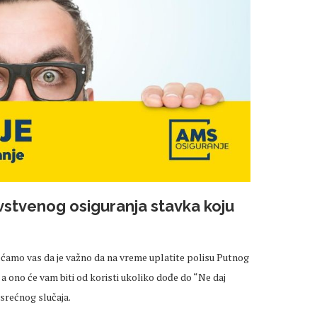
vstvenog osiguranja stavka koju
ećamo vas da je važno da na vreme uplatite polisu Putnog
 ono će vam biti od koristi ukoliko dođe do “Ne daj
esrećnog slučaja.