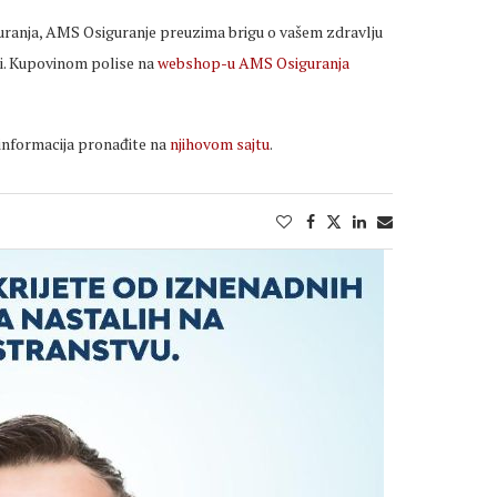
ranja, AMS Osiguranje preuzima brigu o vašem zdravlju
ani. Kupovinom polise na
webshop-u AMS Osiguranja
e informacija pronađite na
njihovom sajtu
.