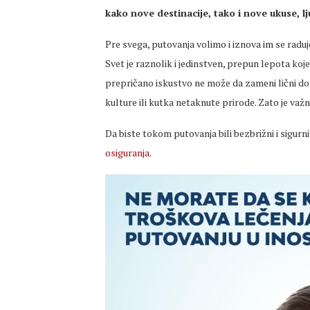
kako nove destinacije, tako i nove ukuse, lj
Pre svega, putovanja volimo i iznova im se radu
Svet je raznolik i jedinstven, prepun lepota koje j
prepričano iskustvo ne može da zameni lični do
kulture ili kutka netaknute prirode. Zato je važn
Da biste tokom putovanja bili bezbrižni i sigurn
osiguranja
.