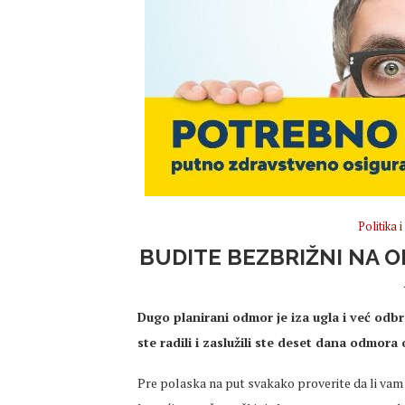
Politika 
BUDITE BEZBRIŽNI NA 
Dugo planirani odmor je iza ugla i već odb
ste radili i zaslužili ste deset dana odmor
Pre polaska na put svakako proverite da li vam je