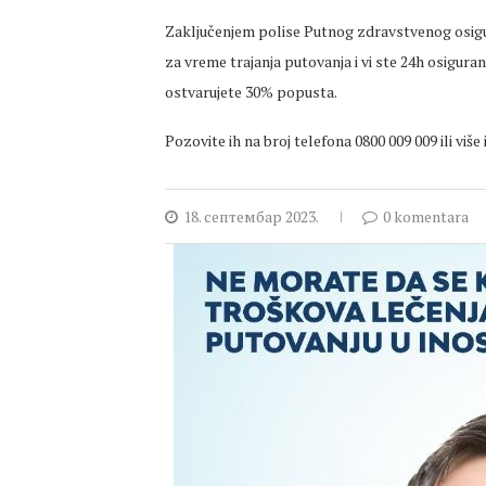
Zaključenjem polise Putnog zdravstvenog osigu
za vreme trajanja putovanja i vi ste 24h osigur
ostvarujete 30% popusta.
Pozovite ih na broj telefona 0800 009 009 ili viš
18. септембар 2023.
0 komentara