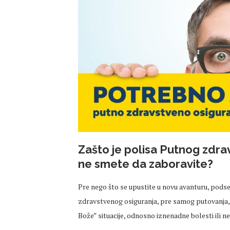
Zašto je polisa Putnog zdra
ne smete da zaboravite?
Pre nego što se upustite u novu avanturu, pods
zdravstvenog osiguranja, pre samog putovanja, a
Bože” situacije, odnosno iznenadne bolesti ili n