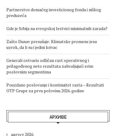
Partnerstvo domaćeg investicionog fonda i niškog
preduzeća
Gde je Srbija na evropskoj lestvici minimalnih zarada?
Zašto Dunav presušuje: Klimatske promene jesu
uzrok, da li su i jedini krivac
Generali ostvario odličan rast operativnog i
prilagođenog neto rezultata zahvaljujući svim
poslovnim segmentima
Pouzdano poslovanje i kontinuitet rasta – Rezultati
OTP Grupe za prvu polovinu 2026. godine
АРХИВЕ
август 2026