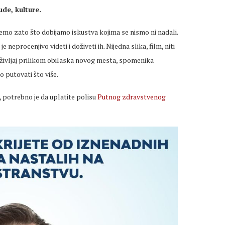
ude, kulture.
jemo zato što dobijamo iskustva kojima se nismo ni nadali.
e neprocenjivo videti i doživeti ih. Nijedna slika, film, niti
življaj prilikom obilaska novog mesta, spomenika
o putovati što više.
i, potrebno je da uplatite polisu
Putnog zdravstvenog