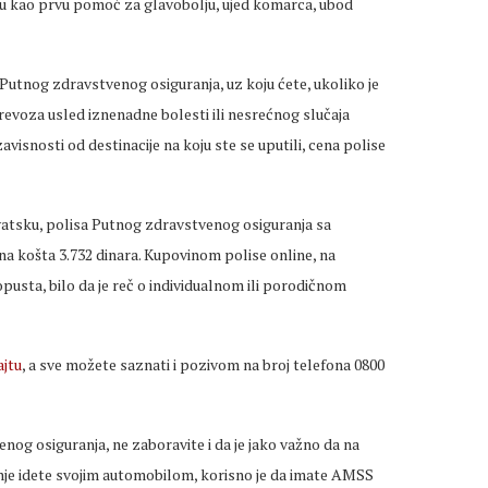
ku kao prvu pomoć za glavobolju, ujed komarca, ubod
Putnog zdravstvenog osiguranja, uz koju ćete, ukoliko je
revoza usled iznenadne bolesti ili nesrećnog slučaja
isnosti od destinacije na koju ste se uputili, cena polise
vatsku, polisa Putnog zdravstvenog osiguranja sa
a košta 3.732 dinara. Kupovinom polise online, na
pusta, bilo da je reč o individualnom ili porodičnom
ajtu
, a sve možete saznati i pozivom na broj telefona 0800
nog osiguranja, ne zaboravite i da je jako važno da na
anje idete svojim automobilom, korisno je da imate AMSS