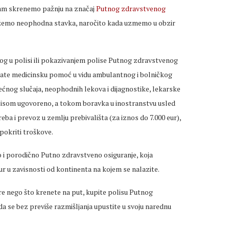
vam skrenemo pažnju na značaj
Putnog zdravstvenog
 kažemo neophodna stavka, naročito kada uzmemo u obzir
og u polisi ili pokazivanjem polise Putnog zdravstvenog
ijate medicinsku pomoć u vidu ambulantnog i bolničkog
rećnog slučaja, neophodnih lekova i dijagnostike, lekarske
olisom ugovoreno, a tokom boravka u inostranstvu usled
eba i prevoz u zemlju prebivališta (za iznos do 7.000 eur),
pokriti troškove.
 i porodično Putno zdravstveno osiguranje, koja
eur u zavisnosti od kontinenta na kojem se nalazite.
re nego što krenete na put, kupite polisu Putnog
 da se bez previše razmišljanja upustite u svoju narednu