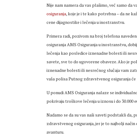
Nije nam namera da vas plašimo, već samo da 
osiguranja
, koje je i te kako potrebna – da ne
cene dijagnostike i lečenja u inostranstvu.
Primera radi, pozivom na broj telefona naveden
osiguranja AMS Osiguranja u inostranstvu, dob
lečenja kao posledice iznenadne bolesti ili nes
savete, sve to do ugovorene obaveze. Ako je p
iznenadne bolesti ili nesrećnog slučaja vam zatr
vaša polisa Putnog zdravstvenog osiguranja će 
U ponudi AMS Osiguranja nalaze se individualno
pokrivaju troškove lečenja u iznosu i do 30.000 
Nadamo se da su vas naši saveti podstakli da, p
zdravstvenog osiguranja, jer je to najbolji način
avanturu.