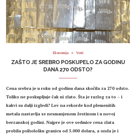
Ekonomija
Vesti
ZAŠTO JE SREBRO POSKUPELO ZA GODINU
DANA 270 ODSTO?
Cena srebra je u roku od godinu dana skočila za 270 odsto.
Toliko ne poskupljuje čak ni zlato. Šta je razlog za to – i
kakvi su dalji izgledi?
Lov na rekorde kod plemenitih
metala nastavlja se nesmanjenom žestinom i u novoj
berzanskoj godini. Najpre je ove sedmice cena zlata
probila psihološku granicu od 5.000 dolara, a onda je i