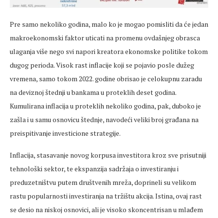
Pre samo nekoliko godina, malo ko je mogao pomisliti da će jedan
makroekonomski faktor uticati na promenu ovdašnjeg obrasca
ulaganja više nego svi napori kreatora ekonomske politike tokom
dugog perioda. Visok rast inflacije koji se pojavio posle dužeg
vremena, samo tokom 2022. godine obrisao je celokupnu zaradu
na deviznoj štednji u bankama u proteklih deset godina.
Kumulirana inflacija u proteklih nekoliko godina, pak, duboko je
zašla i u samu osnovicu štednje, navodeći veliki broj građana na
preispitivanje investicione strategije.
Inflacija, stasavanje novog korpusa investitora kroz sve prisutniji
tehnološki sektor, te ekspanzija sadržaja o investiranju i
preduzetništvu putem društvenih mreža, doprineli su velikom
rastu popularnosti investiranja na tržištu akcija. Istina, ovaj rast
se desio na niskoj osnovici, ali je visoko skoncentrisan u mlađem