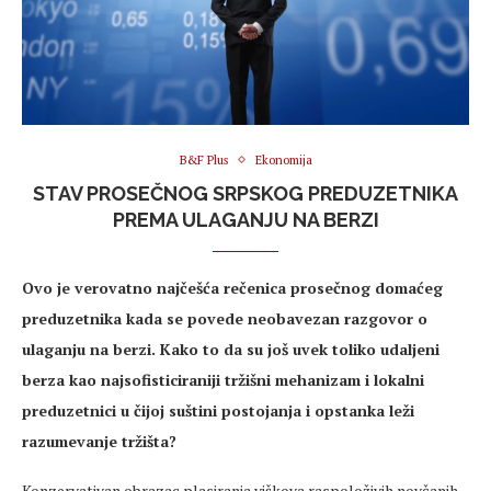
B&F Plus
Ekonomija
STAV PROSEČNOG SRPSKOG PREDUZETNIKA
PREMA ULAGANJU NA BERZI
Ovo je verovatno najčešća rečenica prosečnog domaćeg
preduzetnika kada se povede neobavezan razgovor o
ulaganju na berzi. Kako to da su još uvek toliko udaljeni
berza kao najsofisticiraniji tržišni mehanizam i lokalni
preduzetnici u čijoj suštini postojanja i opstanka leži
razumevanje tržišta?
Konzervativan obrazac plasiranja viškova raspoloživih novčanih