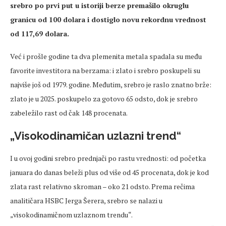
srebro po prvi put u istoriji berze premašilo okruglu
granicu od 100 dolara i dostiglo novu rekordnu vrednost
od 117,69 dolara.
Već i prošle godine ta dva plemenita metala spadala su među
favorite investitora na berzama: i zlato i srebro poskupeli su
najviše još od 1979. godine. Međutim, srebro je raslo znatno brže:
zlato je u 2025. poskupelo za gotovo 65 odsto, dok je srebro
zabeležilo rast od čak 148 procenata.
„Visokodinamičan uzlazni trend“
I u ovoj godini srebro prednjači po rastu vrednosti: od početka
januara do danas beleži plus od više od 45 procenata, dok je kod
zlata rast relativno skroman – oko 21 odsto. Prema rečima
analitičara HSBC Jerga Šerera, srebro se nalazi u
„visokodinamičnom uzlaznom trendu“.