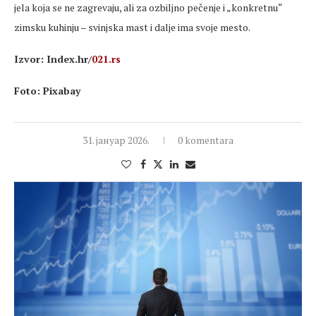
jela koja se ne zagrevaju, ali za ozbiljno pečenje i „konkretnu“
zimsku kuhinju – svinjska mast i dalje ima svoje mesto.
Izvor: Index.hr/
021.rs
Foto: Pixabay
31. јануар 2026.
0 komentara