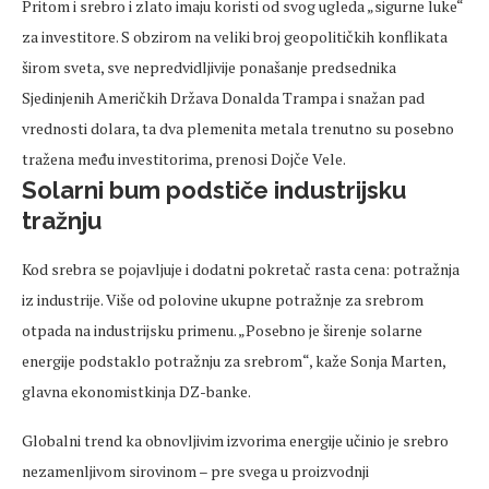
Pritom i srebro i zlato imaju koristi od svog ugleda „sigurne luke“
za investitore. S obzirom na veliki broj geopolitičkih konflikata
širom sveta, sve nepredvidljivije ponašanje predsednika
Sjedinjenih Američkih Država Donalda Trampa i snažan pad
vrednosti dolara, ta dva plemenita metala trenutno su posebno
tražena među investitorima, prenosi Dojče Vele.
Solarni bum podstiče industrijsku
tražnju
Kod srebra se pojavljuje i dodatni pokretač rasta cena: potražnja
iz industrije. Više od polovine ukupne potražnje za srebrom
otpada na industrijsku primenu. „Posebno je širenje solarne
energije podstaklo potražnju za srebrom“, kaže Sonja Marten,
glavna ekonomistkinja DZ-banke.
Globalni trend ka obnovljivim izvorima energije učinio je srebro
nezamenljivom sirovinom – pre svega u proizvodnji