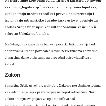
Na nekretnine koje budu evidentirane u katastru po novom
zakonu o „legalizaciji“ moći će da bude upisana hipoteka,
ukoliko imaju urednu tehničku i pravnu dokumentaciju i
ispunjavaju urbanističke i građevinske uslove, ocenjuje za
Forbes Srbija finansijski konsultant Vladimir Vasić i bivši
sekretar Udruženja banaka.
Međutim, on ukazuje da će banke u početku biti opreznije kod
odobravanja kredita povezanih s ovim nekretninama. I savetuje
vlasnicima da ne staju samo na proceduri upisa vlasništva u
katastru.
Zakon
Skupština Srbije usvojila je u oktobru Zakon o posebnim uslovima
za evidentiranje i upis prava svojine na nepokretnostima. Novi
zakon omogućava prijavu za upis vlasništva nad
nepokretnostima po jednostavnijoj proceduri od prethodnog