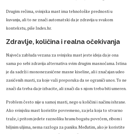
Drugim rečima, svinjska mast ima tehnološke prednosti u
kuvanju, ali to ne znači automatski da je zdravija u svakom
kontekstu, piše Index.hr.
Zdravlje, količina i realna očekivanja
Najveća zabluda vezana za svinjsku mast jeste ideja da je ona
sama po sebi zdravija alternativa svim drugim masnoćama. Istina
je da sadrži i mononezasićene masne kiseline, ali i značajan udeo
zasićenih masti, za koje važi preporuka da se ograniči unos. To ne
znači da treba da je izbacite, ali znači da s njom treba biti umeren.
Problem često nije u samoj masti, nego u količini i načinu ishrane.
Ako svinjsku mast koristite povremeno, za jela koja to stvarno
traže, i pritom jedete raznoliku hranu bogatu povrćem, ribom i
biljnim uljima, nema razloga za paniku. Međutim, ako je koristite