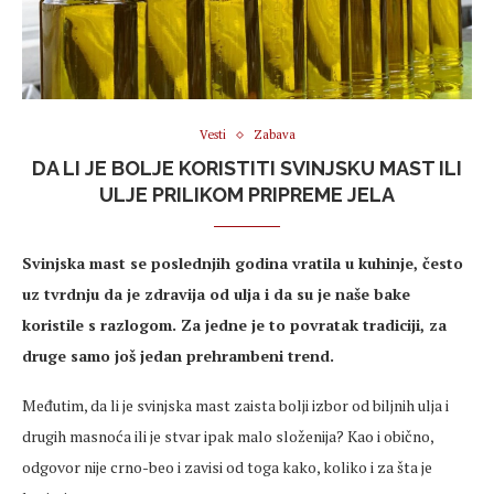
Vesti
Zabava
DA LI JE BOLJE KORISTITI SVINJSKU MAST ILI
ULJE PRILIKOM PRIPREME JELA
Svinjska mast se poslednjih godina vratila u kuhinje, često
uz tvrdnju da je zdravija od ulja i da su je naše bake
koristile s razlogom.
Za jedne je to povratak tradiciji, za
druge samo još jedan prehrambeni trend.
Međutim, da li je svinjska mast zaista bolji izbor od biljnih ulja i
drugih masnoća ili je stvar ipak malo složenija? Kao i obično,
odgovor nije crno-beo i zavisi od toga kako, koliko i za šta je