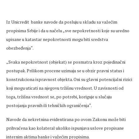
Iz Unicredit banke navode da posluju u skladu sa važećim
propisima Srbije i da u načelu „sve nepokretnosti koje su uredno
upisane u katastar nepokretnosti mogu biti sredstva
obezbeđenja“.
„Svaka nepokretnost (objekat) se posmatra kroz pojedinačni
postupak. Prilikom procene uzimaju se u obzir pravni status i
konstrukciona ispravnost objekta. Oni su glavni potencijalni rizici
koji mogu uticati na njegovu tržišnu vrednost. U zavisnosti od
toga, tržišna vrednost se, po potrebi, koriguje u slučaju
postojanja pravnih ili tehničkih ograničenja“.
Navode da nekretnina evidentirana po ovom Zakonu može biti
prihvaćena kao kolateral ukoliko ispunjava uslove propisane
internim aktima banke i važećim propisima.