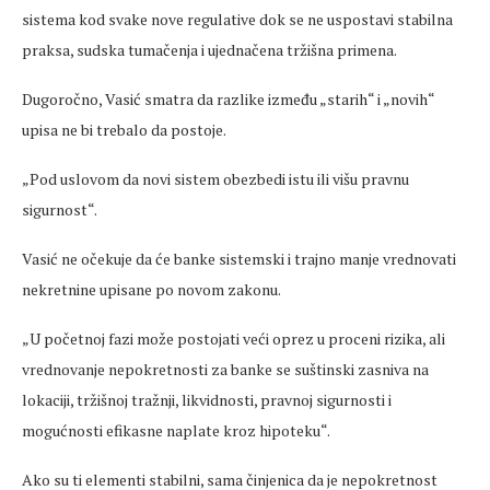
sistema kod svake nove regulative dok se ne uspostavi stabilna
praksa, sudska tumačenja i ujednačena tržišna primena.
Dugoročno, Vasić smatra da razlike između „starih“ i „novih“
upisa ne bi trebalo da postoje.
„Pod uslovom da novi sistem obezbedi istu ili višu pravnu
sigurnost“.
Vasić ne očekuje da će banke sistemski i trajno manje vrednovati
nekretnine upisane po novom zakonu.
„U početnoj fazi može postojati veći oprez u proceni rizika, ali
vrednovanje nepokretnosti za banke se suštinski zasniva na
lokaciji, tržišnoj tražnji, likvidnosti, pravnoj sigurnosti i
mogućnosti efikasne naplate kroz hipoteku“.
Ako su ti elementi stabilni, sama činjenica da je nepokretnost