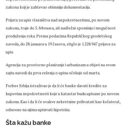
zakona koji je zahtevao obimniju dokumentaciju.
Prijava za upis vlasništva nad nepokretnostima, po novom
zakonu, traje do 5. februara, ali nadležni spominju i mogućnost
produženja roka. Prema podacima Republičkog geodetskog
zavoda, do 28. januara u 19 časova, stiglo je 1.228.947 prijava za
upis.
Agencija za prostorno planiranje i urbanizam u objavi na svom
sajtu navodi da prva rešenja o upisu očekuje od marta.
Forbes Srbija istraživao je da li će banke davati kredite za
kupovinu nepokretnosti koje u katastar budu upisane po novom
zakonu. Kao i da li će ovakve nekretnine prihvatati kao kolateral,
odnosno na njima upisivati hipoteku.
Šta kažu banke