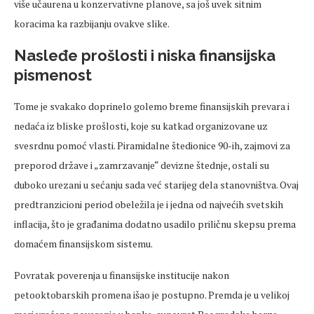
više učaurena u konzervativne planove, sa još uvek sitnim
koracima ka razbijanju ovakve slike.
Nasleđe prošlosti i niska finansijska
pismenost
Tome je svakako doprinelo golemo breme finansijskih prevara i
nedaća iz bliske prošlosti, koje su katkad organizovane uz
svesrdnu pomoć vlasti. Piramidalne štedionice 90-ih, zajmovi za
preporod države i „zamrzavanje“ devizne štednje, ostali su
duboko urezani u sećanju sada već starijeg dela stanovništva. Ovaj
predtranzicioni period obeležila je i jedna od najvećih svetskih
inflacija, što je građanima dodatno usadilo priličnu skepsu prema
domaćem finansijskom sistemu.
Povratak poverenja u finansijske institucije nakon
petooktobarskih promena išao je postupno. Premda je u velikoj