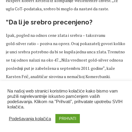
ekspert Robert Retfeld iz kompanije Wellenreiter‑Invest. „Iz
ugla CoT‑podataka, srebro bi moglo da nastavi da raste.
“Da li je srebro precenjeno?
Ipak, pogled na odnos cene zlata i srebra – takozvanu
gold‑silver ratio – poziva na oprez. Ovaj pokazatelj govori koliko
je unci srebra potrebno da bi se kupila jedna unca zlata. Trenutno
se taj odnos nalazi na oko 47. „Niža vrednost gold‑silver odnosa
poslednji put je zabeležena u septembru 2011. godine“, kaže
Karsten Frič, analitičar sirovina u nemačkoj Komercbanki.
Tako nizak odnos ne ukazuje samo na relativnu snagu srebra, već
Na našoj web stranici koristimo kolačiće kako bismo vam
pružili najrelevantnije iskustvo pamćenjem vaših
i na moguću precenjenost. Srebro, u poređenju sa zlatom, više se
podešavanja. Klikom na "Prihvati", prihvatate upotrebu SVIH
ne može smatrati povoljnim, naglašava stručnjak za sirovine Frič.
kolačića.
Podešavanja kolačića
PRIHVATI
Ko sada još želi da uskoči na „voz srebra“, mora da spremi jake
živce. S naglim rastom cene srebra primetno je porastao i rizik od