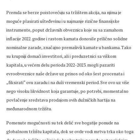
Premda se berze poistovećuju sa tržištem akcija, na njima je
moguće plasirati ušteđevinu i u najmanje rizične finansijske
instrumente, poput državnih obveznica koje su sa zamahom
inflacije 2022. godine i rastom kamata donosile prilično solidne
nominalne zarade, značajno premašivši kamate u bankama. Tako
su krupniji domaći investitori, ali i preduzetnici sa viškom
kapitala, u većem delu perioda 2022-2023. mogli pazariti
evroobveznice naše države uz prinos od oko šest procenata i
„fiksirati“ ovu zaradu i na duži vremenski period. Sve ovo uz više
nego visoku likvidnost koja garantuje, po potrebi, momentalno
povlačenje sredstava prodajom ovih dužničkih hartija na
međunarodnom tržištu.
Pomenute mogućnosti su tek delić sve bogatije ponude na
globalnom tržištu kapitala, dok se ovde vodi mrtva trka oko toga