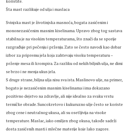
koristite.
Šta mast razlikuje od ulja i maslaca
Svinjska mast je životinjska masnoća, bogata zasićenim i
mononezasićenim masnim kiselinama. Upravo zbog tog sastava
stabilna je na visokim temperaturama, što znači da se sporije
razgrađuje pri pečenju i prženju. Zato se često navodi kao dobar
izbor za pripremu jela koja zahtevaju visoku temperaturu –
prženje mesa ili krompira. Za razliku od nekih biljnih ulja, ne dimi
se brzo i ne menja ukus jela.
S druge strane, biljna ulja nisu sva ista. Maslinovo ulje, na primer,
bogato je nezasićenim masnim kiselinama i ima dokazano
pozitivno dejstvo na zdravlje, ali nije idealno za svaku vrstu
termičke obrade. Suncokretovo i kukuruzno ulje često se koriste
zbog cene i neutralnog ukusa, ali su osetljivija na visoke
temperature. Maslac, iako omiljen zbog okusa, takođe sadrži
dosta zasićenih masti i mlečne materije koje lako zagore.