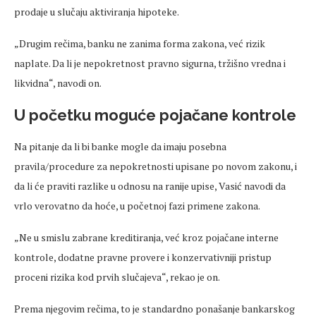
prodaje u slučaju aktiviranja hipoteke.
„Drugim rečima, banku ne zanima forma zakona, već rizik
naplate. Da li je nepokretnost pravno sigurna, tržišno vredna i
likvidna“, navodi on.
U početku moguće pojačane kontrole
Na pitanje da li bi banke mogle da imaju posebna
pravila/procedure za nepokretnosti upisane po novom zakonu, i
da li će praviti razlike u odnosu na ranije upise, Vasić navodi da
vrlo verovatno da hoće, u početnoj fazi primene zakona.
„Ne u smislu zabrane kreditiranja, već kroz pojačane interne
kontrole, dodatne pravne provere i konzervativniji pristup
proceni rizika kod prvih slučajeva“, rekao je on.
Prema njegovim rečima, to je standardno ponašanje bankarskog