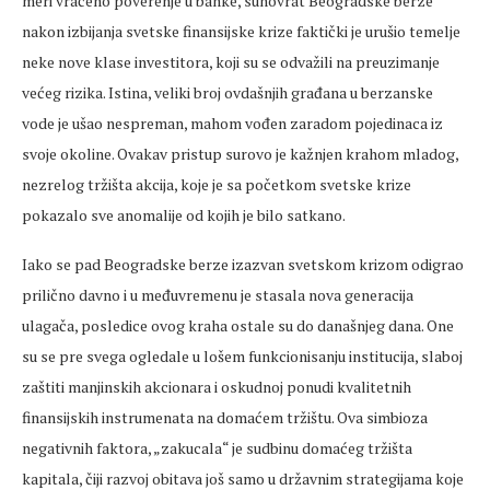
meri vraćeno poverenje u banke, sunovrat Beogradske berze
nakon izbijanja svetske finansijske krize faktički je urušio temelje
neke nove klase investitora, koji su se odvažili na preuzimanje
većeg rizika. Istina, veliki broj ovdašnjih građana u berzanske
vode je ušao nespreman, mahom vođen zaradom pojedinaca iz
svoje okoline. Ovakav pristup surovo je kažnjen krahom mladog,
nezrelog tržišta akcija, koje je sa početkom svetske krize
pokazalo sve anomalije od kojih je bilo satkano.
Iako se pad Beogradske berze izazvan svetskom krizom odigrao
prilično davno i u međuvremenu je stasala nova generacija
ulagača, posledice ovog kraha ostale su do današnjeg dana. One
su se pre svega ogledale u lošem funkcionisanju institucija, slaboj
zaštiti manjinskih akcionara i oskudnoj ponudi kvalitetnih
finansijskih instrumenata na domaćem tržištu. Ova simbioza
negativnih faktora, „zakucala“ je sudbinu domaćeg tržišta
kapitala, čiji razvoj obitava još samo u državnim strategijama koje