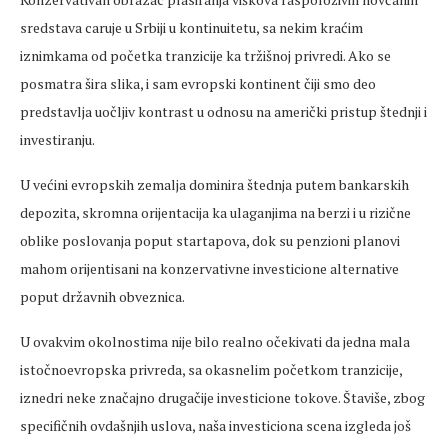
sredstava caruje u Srbiji u kontinuitetu, sa nekim kraćim
iznimkama od početka tranzicije ka tržišnoj privredi. Ako se
posmatra šira slika, i sam evropski kontinent čiji smo deo
predstavlja uočljiv kontrast u odnosu na američki pristup štednji i
investiranju.
U većini evropskih zemalja dominira štednja putem bankarskih
depozita, skromna orijentacija ka ulaganjima na berzi i u rizične
oblike poslovanja poput startapova, dok su penzioni planovi
mahom orijentisani na konzervativne investicione alternative
poput državnih obveznica.
U ovakvim okolnostima nije bilo realno očekivati da jedna mala
istočnoevropska privreda, sa okasnelim početkom tranzicije,
iznedri neke značajno drugačije investicione tokove. Štaviše, zbog
specifičnih ovdašnjih uslova, naša investiciona scena izgleda još