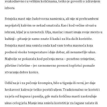
svakodnevno i u velikim količinama, teško je govoriti o zdravijem
izboru.
Svinjska mast nije čudotvorna namirnica, ali nije ni prehrambeni
neprijatelj kakvim se nekad smatrala. Kao i kod većine stvari u
ishrani, ključ je u ravnoteži. Ulja, maslac i mast imaju svoje mesto u
kuhinji – pitanje je samo znate li kada i za šta da ih koristite.
Svinjska mast ima smisla onda kad vam treba masnoća koja
podnosi visoke temperature i daje dobar, ali nenametljiv ukus.
Najbolje se pokazala kod pečenja mesa – posebno svinjetine,
piletine i teletine – jer ravnomerno prenosi toplotu i pomaže
stvaranju dobre korice.
Odlična je i za pečenje krompira, bilo u tiganju ili rerni, jer daje
hrskavost kakvu je teško postići uljem. Tradicionalno se koristi i
za jela od kupusa i pasulja, gde mala količina masti zaokružuje
ukus celog jela. Manje ima smisla koristiti je za lagane salate ili