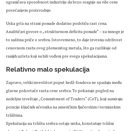
ograničava sposobnost industrije da brzo reaguje na više cene
povećanjem proizvodnje.
Uska grla na strani ponude dodatno podstiču rast cena.
Analitičari govore o „strukturnom deficitu ponude“ – za mnoge je
to suština priče o srebru. Istovremeno, to daje izvesnu održivost
cenovnom rastu ovog plemenitog metala, što ga razlikuje od
ranijih uzleta koji su bili vođeni pre svega spekulacijama.
Relativno malo spekulacija
Zapravo, veliki investitori poput hedž‑fondova ne spadaju među
glavne pokretače rasta cene srebra. To pokazuje pogled na
nedeljne izveštaje „Commitment of Traders“ (CoT), koji sumiraju
pozicije ključnih učesnika na američkim fjučerskim i terminskim
tržištima.
Spekulacija na tržištu srebra ostaje niska, konstatuje tržišni