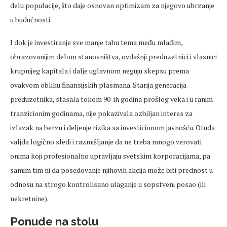
delu populacije, što daje osnovan optimizam za njegovo ubrzanje
u budućnosti.
I dok je investiranje sve manje tabu tema među mlađim,
obrazovanijim delom stanovništva, ovdašnji preduzetnici i vlasnici
krupnijeg kapitala i dalje uglavnom neguju skepsu prema
ovakvom obliku finansijskih plasmana. Starija generacija
preduzetnika, stasala tokom 90-ih godina prošlog veka i u ranim
tranzicionim godinama, nije pokazivala ozbiljan interes za
izlazak na berzu i deljenje rizika sa investicionom javnošću. Otuda
valjda logično sledi i razmišljanje da ne treba mnogo verovati
onima koji profesionalno upravljaju svetskim korporacijama, pa
samim tim ni da posedovanje njihovih akcija može biti prednost u
odnosu na strogo kontrolisano ulaganje u sopstveni posao (ili
nekretnine).
Ponude na stolu