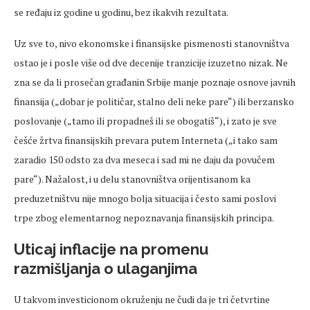
se ređaju iz godine u godinu, bez ikakvih rezultata.
Uz sve to, nivo ekonomske i finansijske pismenosti stanovništva
ostao je i posle više od dve decenije tranzicije izuzetno nizak. Ne
zna se da li prosečan građanin Srbije manje poznaje osnove javnih
finansija („dobar je političar, stalno deli neke pare“) ili berzansko
poslovanje („tamo ili propadneš ili se obogatiš“), i zato je sve
češće žrtva finansijskih prevara putem Interneta („i tako sam
zaradio 150 odsto za dva meseca i sad mi ne daju da povučem
pare“). Nažalost, i u delu stanovništva orijentisanom ka
preduzetništvu nije mnogo bolja situacija i često sami poslovi
trpe zbog elementarnog nepoznavanja finansijskih principa.
Uticaj inflacije na promenu
razmišljanja o ulaganjima
U takvom investicionom okruženju ne čudi da je tri četvrtine