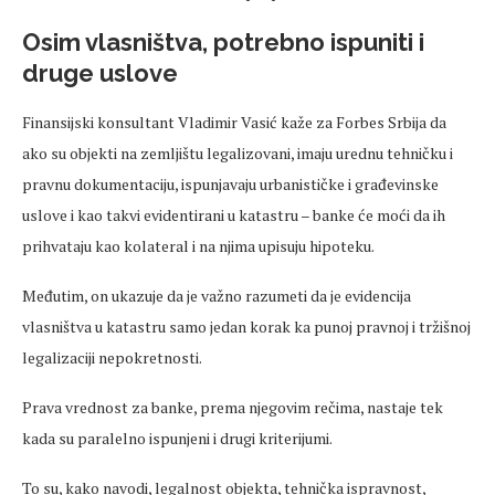
Osim vlasništva, potrebno ispuniti i
druge uslove
Finansijski konsultant Vladimir Vasić kaže za Forbes Srbija da
ako su objekti na zemljištu legalizovani, imaju urednu tehničku i
pravnu dokumentaciju, ispunjavaju urbanističke i građevinske
uslove i kao takvi evidentirani u katastru – banke će moći da ih
prihvataju kao kolateral i na njima upisuju hipoteku.
Međutim, on ukazuje da je važno razumeti da je evidencija
vlasništva u katastru samo jedan korak ka punoj pravnoj i tržišnoj
legalizaciji nepokretnosti.
Prava vrednost za banke, prema njegovim rečima, nastaje tek
kada su paralelno ispunjeni i drugi kriterijumi.
To su, kako navodi, legalnost objekta, tehnička ispravnost,