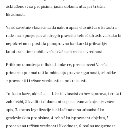
usklađenost sa propisima, jasna dokumentacija i tržišna
likvidnost.
Vasić savetuje vlasnicima da nakon upisa vlasništva u katastru
rade i na ispunjenju svih drugih pravnih i tehničkih uslova, kako bi
nepokretnost postala punopravno bankarski prihvatljiv
kolateral i time dobila veću tržišnu i kreditnu vrednost.
Prilikom donošenja odluka, banke će, prema oceni Vasića,
primarno posmatrati kombinaciju pravne sigurnosti, tehničke
ispravnosti i tržišne vrednosti nepokretnosti.
To, kako kaže, uključuje – 1. čisto vlasništvo bez sporova, tereta i
zabeležbi, 2. kvalitet dokumentacije na osnovu koje je izvršen
upis, 3. status legalizacije i usklađenost sa urbanističko-
građevinskim propisima, 4. tehničku ispravnost objekta, 5.
procenjenu tržišnu vrednost i likvidnost, 6. realnu mogućnost