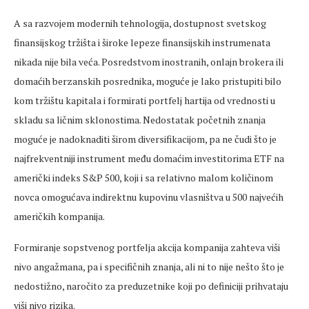
A sa razvojem modernih tehnologija, dostupnost svetskog
finansijskog tržišta i široke lepeze finansijskih instrumenata
nikada nije bila veća. Posredstvom inostranih, onlajn brokera ili
domaćih berzanskih posrednika, moguće je lako pristupiti bilo
kom tržištu kapitala i formirati portfelj hartija od vrednosti u
skladu sa ličnim sklonostima. Nedostatak početnih znanja
moguće je nadoknaditi širom diversifikacijom, pa ne čudi što je
najfrekventniji instrument među domaćim investitorima ETF na
američki indeks S&P 500, koji i sa relativno malom količinom
novca omogućava indirektnu kupovinu vlasništva u 500 najvećih
američkih kompanija.
Formiranje sopstvenog portfelja akcija kompanija zahteva viši
nivo angažmana, pa i specifičnih znanja, ali ni to nije nešto što je
nedostižno, naročito za preduzetnike koji po definiciji prihvataju
viši nivo rizika.