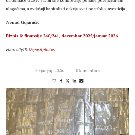
da domaće tržište sačini iole konkretniju ponudu potencijalnim
ulagačima, a ovdašnji kapitalisti otkriju svet portfolio investicija.
Nenad Gujaničić
Biznis & finansije 240/241, decembar 2025/januar 2026.
Foto: olly18,
Depositphotos
30. јануар 2026.
0 komentara