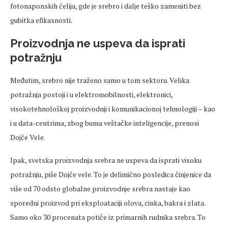
fotonaponskih ćelija, gde je srebro i dalje teško zameniti bez
gubitka efikasnosti.
Proizvodnja ne uspeva da isprati
potražnju
Međutim, srebro nije traženo samo u tom sektoru. Velika
potražnja postoji i u elektromobilnosti, elektronici,
visokotehnološkoj proizvodnji i komunikacionoj tehnologiji – kao
i u data-centrima, zbog buma veštačke inteligencije, prenosi
Dojče Vele.
Ipak, svetska proizvodnja srebra ne uspeva da isprati visoku
potražnju, piše Dojče vele. To je delimično posledica činjenice da
više od 70 odsto globalne proizvodnje srebra nastaje kao
sporedni proizvod pri eksploataciji olova, cinka, bakra i zlata.
Samo oko 30 procenata potiče iz primarnih rudnika srebra. To