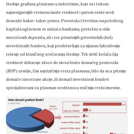
štednje građana plasirano u nekretnine, koje su i tokom
najnesigurnijih vremena imale vrednost i putem rente uvek
donosile kakav-takav prinos. Preostala četvrtina raspoloživog
kapitala uglavnom se nalazi u bankama, pretežno u vidu
neoročenih depozita, ali i sve prisutnijih gotovinskih (keš)
investicionih fondova, koji predstavljaju za nijansu lukrativnije
rešenje od klasičnog oročavanja štednje. Tek delić kolača čija
vrednost dobacuje skoro do nivoa bruto domaćeg proizvoda
(BDP) zemlje, čini najrizičnija vrsta plasmana, bilo da su u pitanju
domaće i inostrane akcije, ili domaći investicioni fondovi
specijalizovani za plasman sredstava u rizičniju vrstu imovine.