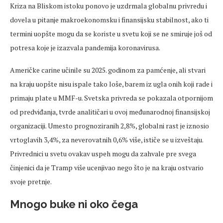
Kriza na Bliskom istoku ponovo je uzdrmala globalnu privredu i
dovela u pitanje makroekonomsku i finansijsku stabilnost, ako ti
termini uopšte mogu da se koriste u svetu koji se ne smiruje još od
potresa koje je izazvala pandemija koronavirusa.
Američke carine učinile su 2025. godinom za pamćenje, ali stvari
na kraju uopšte nisu ispale tako loše, barem iz ugla onih koji rade i
primaju plate u MMF-u. Svetska privreda se pokazala otpornijom
od predviđanja, tvrde analitičari u ovoj međunarodnoj finansijskoj
organizaciji. Umesto prognoziranih 2,8%, globalni rast je iznosio
vrtoglavih 3,4%, za neverovatnih 0,6% više, ističe se u izveštaju.
Privrednici u svetu ovakav uspeh mogu da zahvale pre svega
činjenici da je Tramp više ucenjivao nego što je na kraju ostvario
svoje pretnje.
Mnogo buke ni oko čega