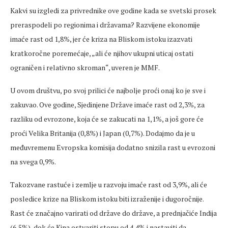
Kakvi su izgledi za privrednike ove godine kada se svetski prosek
preraspodeli po regionima i državama? Razvijene ekonomije
imaće rast od 1,8%, jer će kriza na Bliskom istoku izazvati
kratkoročne poremećaje, „ali će njihov ukupni uticaj ostati
ograničen i relativno skroman“, uveren je MMF.
U ovom društvu, po svoj prilici će najbolje proći onaj ko je sve i
zakuvao. Ove godine, Sjedinjene Države imaće rast od 2,3%, za
razliku od evrozone, koja će se zakucati na 1,1%, a još gore će
proći Velika Britanija (0,8%) i Japan (0,7%). Dodajmo da je u
međuvremenu Evropska komisija dodatno snizila rast u evrozoni
na svega 0,9%.
Takozvane rastuće i zemlje u razvoju imaće rast od 3,9%, ali će
posledice krize na Bliskom istoku biti izraženije i dugoročnije.
Rast će značajno varirati od države do države, a prednjačiće Indija
(6,5%), dok će Kina ostvariti stopu od 4,4% i nastaviti da