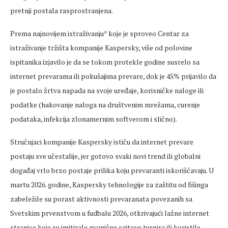
pretnji postala rasprostranjena.
Prema najnovijem istraživanju* koje je sproveo Centar za
istraživanje tržišta kompanije Kaspersky, više od polovine
ispitanika izjavilo je da se tokom protekle godine susrelo sa
internet prevarama ili pokušajima prevare, dok je 45% prijavilo da
je postalo žrtva napada na svoje uređaje, korisničke naloge ili
podatke (hakovanje naloga na društvenim mrežama, curenje
podataka, infekcija zlonamernim softverom i slično).
Stručnjaci kompanije Kaspersky ističu da internet prevare
postaju sve učestalije, jer gotovo svaki novi trend ili globalni
događaj vrlo brzo postaje prilika koju prevaranti iskorišćavaju. U
martu 2026. godine, Kaspersky tehnologije za zaštitu od fišinga
zabeležile su porast aktivnosti prevaranata povezanih sa
Svetskim prvenstvom u fudbalu 2026, otkrivajući lažne internet
stranice koje su imitirale zvanične sajtove turnira ili koristile