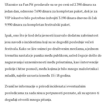
Ulaznice za Fan Pit prodavale su se po ceni od 2.390 dinara za
jedan dan, odnosno 7.690 dinara za kompletan paket, dok je za
VIP iskustvo bilo potrebno izdvojiti 3.190 dinara dnevno ili čak
9.990 dinara za kompletan festivalski paket.
Ipak, ono što je kod dela javnosti izazvalo dodatnu zabrinutost
jesu navodi o incidentima koji su se dogodili poslednje večeri
festivala. Kako se šire snimci po društvenim mrežama, u jednom
trenutku nastala je panika među publikom, usled čega je došlo do
naguravanja i uznemirenosti među prisutnima, kao i intervencije
policije i hitne pomoći, među kojima je bilo mnogo maloletnika i
mladih, najviše uzrasta između 15 i 18 godina.
Zvanične informacije o prirodi incidenata i eventualnim
posledicama za sada nisu u potpunosti poznate, ali su upravo ti
događaji otvorili mnoga pitanja.