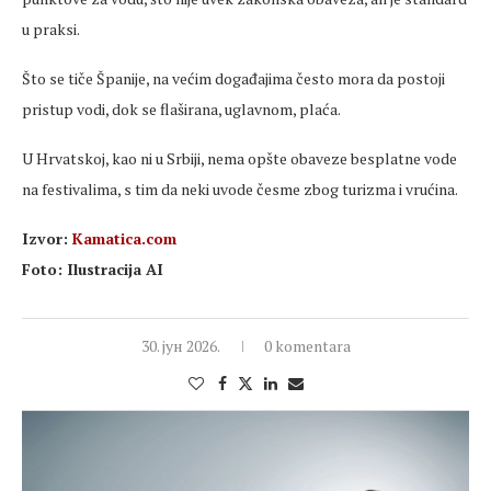
u praksi.
Što se tiče Španije, na većim događajima često mora da postoji
pristup vodi, dok se flaširana, uglavnom, plaća.
U Hrvatskoj, kao ni u Srbiji, nema opšte obaveze besplatne vode
na festivalima, s tim da neki uvode česme zbog turizma i vrućina.
Izvor:
Kamatica.com
Foto: Ilustracija AI
30. јун 2026.
0 komentara