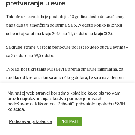
pretvaranje u evre
Takođe se navodi da je poslednjih 10 godina došlo do značajnog
pada duga u američkim dolarima. Sa 32,9 odsto koliko je iznosi
udeo u toj valuti na kraju 2015, na 11,9 odsto na kraju 2025.
Sa druge strane, u istom periodu je porastao udeo duga u evrima –
sa 39 odsto na 59,5 odsto.
„Volatilnost kretanja kursa evra prema dinaru je minimalna, za
razliku od kretanja kursa američkog dolara, te su u navedenom
periodu sprovedene i svop transakcije kojim je dug iz američkih
Na našoj web stranici koristimo kolačiće kako bismo vam
dolara konvertovan u evre. Takođe su konvertovane i obaveze iz
pružili najrelevantnije iskustvo pamćenjem vaših
kineskih juana i UAE dirhama u evre“, objašnjava se u izveštaju.
podešavanja. Klikom na "Prihvati", prihvatate upotrebu SVIH
kolačića.
Javni dug na kraju marta 2026
Podešavanja kolačića
PRIHVATI
Prema dostupnim podacima, zaključno sa martom ove godine,