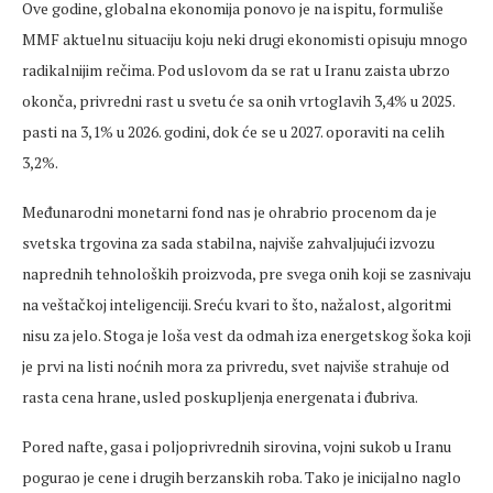
Ove godine, globalna ekonomija ponovo je na ispitu, formuliše
MMF aktuelnu situaciju koju neki drugi ekonomisti opisuju mnogo
radikalnijim rečima. Pod uslovom da se rat u Iranu zaista ubrzo
okonča, privredni rast u svetu će sa onih vrtoglavih 3,4% u 2025.
pasti na 3,1% u 2026. godini, dok će se u 2027. oporaviti na celih
3,2%.
Međunarodni monetarni fond nas je ohrabrio procenom da je
svetska trgovina za sada stabilna, najviše zahvaljujući izvozu
naprednih tehnoloških proizvoda, pre svega onih koji se zasnivaju
na veštačkoj inteligenciji. Sreću kvari to što, nažalost, algoritmi
nisu za jelo. Stoga je loša vest da odmah iza energetskog šoka koji
je prvi na listi noćnih mora za privredu, svet najviše strahuje od
rasta cena hrane, usled poskupljenja energenata i đubriva.
Pored nafte, gasa i poljoprivrednih sirovina, vojni sukob u Iranu
pogurao je cene i drugih berzanskih roba. Tako je inicijalno naglo