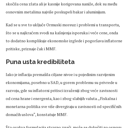
skočila cena zlata ali je kasnije korigovana naniže, dok su među
osnovnim metalima najviše poskupeli bakar i aluminijum.
Kad se u sve to uključe Ormuski moreuz i problemi u transportu,
što se u najkraćem svodi na kašnjenja isporuka i veće cene, onda
to dodatno komplikuje ekonomske izglede i pogoršava inflatorne
pritiske, priznaje čak i MMF.
Puna usta kredibiliteta
Iako je inflacija premašila ciljane nivoe i u pojedinim razvijenim
ekonomijama, posebno u SAD, u gorem problemu su privrede u
razvoju, gde su inflatorni pritisci izraženiji zbog veće zavisnosti
od cena hrane i energenta, kao i zbog slabijih valuta. „Fiskalna i
monetarna politika sve više divergiraju u zavisnosti od specifičnih
domaćih uslova“, konstatuje MMF.
Šta ovakva formulacija stvarno znači, može se dokučiti na osnovu