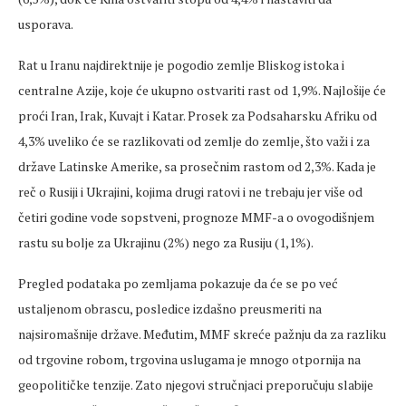
usporava.
Rat u Iranu najdirektnije je pogodio zemlje Bliskog istoka i
centralne Azije, koje će ukupno ostvariti rast od 1,9%. Najlošije će
proći Iran, Irak, Kuvajt i Katar. Prosek za Podsaharsku Afriku od
4,3% uveliko će se razlikovati od zemlje do zemlje, što važi i za
države Latinske Amerike, sa prosečnim rastom od 2,3%. Kada je
reč o Rusiji i Ukrajini, kojima drugi ratovi i ne trebaju jer više od
četiri godine vode sopstveni, prognoze MMF-a o ovogodišnjem
rastu su bolje za Ukrajinu (2%) nego za Rusiju (1,1%).
Pregled podataka po zemljama pokazuje da će se po već
ustaljenom obrascu, posledice izdašno preusmeriti na
najsiromašnije države. Međutim, MMF skreće pažnju da za razliku
od trgovine robom, trgovina uslugama je mnogo otpornija na
geopolitičke tenzije. Zato njegovi stručnjaci preporučuju slabije