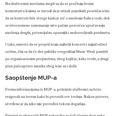
Na društvenim mrežama mogli su da se pročitaju brojni
komentari u kojima se navodi da je utisak pojedinih posetilaca bio
da su kontrole bile stroge kada je reč o unošenju flašica vode, dok
se istovremeno zanemaruje nivo pažnje posvećen sprečavanju
unošenja drugih, potencijalno opasnijih i nedozvoljenih predmeta.
I tako, umesto da se prepričavaju najbolji koncerti i najjači utisci
sa bine, čini se da će deo publike ovogodišnji Music Week pamtiti
po organizacionim propustima, zbog kojih je, kako tvrde, u drugi
plan pala upravo muzika zbog koje su i došli.
Saopštenje MUP-a
Prema informacijama iz MUP-a, policijski službenici su brzo
reagovali na terenu kako bi proverili ove tvrdnje. Nakon provere,
utvrđeno je da niko nije povređen tokom događaja.
Prisutni su obavestili MUP nakon što su čuli glasine da je neko