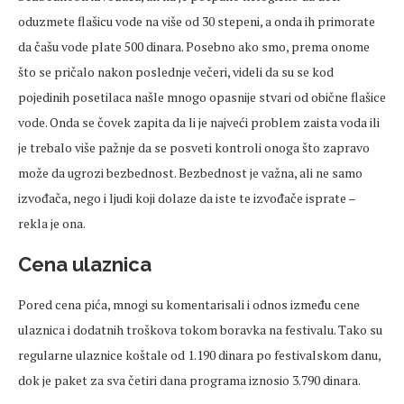
oduzmete flašicu vode na više od 30 stepeni, a onda ih primorate
da čašu vode plate 500 dinara. Posebno ako smo, prema onome
što se pričalo nakon poslednje večeri, videli da su se kod
pojedinih posetilaca našle mnogo opasnije stvari od obične flašice
vode. Onda se čovek zapita da li je najveći problem zaista voda ili
je trebalo više pažnje da se posveti kontroli onoga što zapravo
može da ugrozi bezbednost. Bezbednost je važna, ali ne samo
izvođača, nego i ljudi koji dolaze da iste te izvođače isprate –
rekla je ona.
Cena ulaznica
Pored cena pića, mnogi su komentarisali i odnos između cene
ulaznica i dodatnih troškova tokom boravka na festivalu. Tako su
regularne ulaznice koštale od 1.190 dinara po festivalskom danu,
dok je paket za sva četiri dana programa iznosio 3.790 dinara.