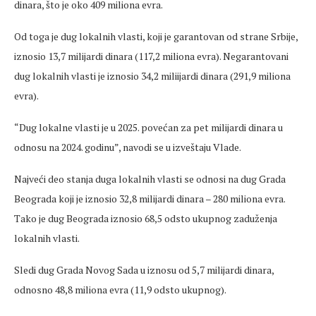
dinara, što je oko 409 miliona evra.
Od toga je dug lokalnih vlasti, koji je garantovan od strane Srbije,
iznosio 13,7 milijardi dinara (117,2 miliona evra). Negarantovani
dug lokalnih vlasti je iznosio 34,2 miliijardi dinara (291,9 miliona
evra).
“Dug lokalne vlasti je u 2025. povećan za pet milijardi dinara u
odnosu na 2024. godinu”, navodi se u izveštaju Vlade.
Najveći deo stanja duga lokalnih vlasti se odnosi na dug Grada
Beograda koji je iznosio 32,8 milijardi dinara – 280 miliona evra.
Tako je dug Beograda iznosio 68,5 odsto ukupnog zaduženja
lokalnih vlasti.
Sledi dug Grada Novog Sada u iznosu od 5,7 milijardi dinara,
odnosno 48,8 miliona evra (11,9 odsto ukupnog).