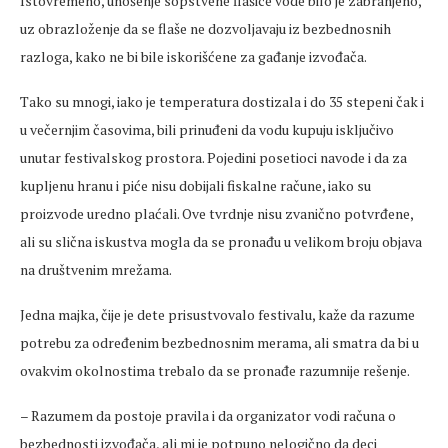
Istovremeno, unošenje sopstvene flašice vode bilo je zabranjeno,
uz obrazloženje da se flaše ne dozvoljavaju iz bezbednosnih
razloga, kako ne bi bile iskorišćene za gađanje izvođača.
Tako su mnogi, iako je temperatura dostizala i do 35 stepeni čak i
u večernjim časovima, bili prinuđeni da vodu kupuju isključivo
unutar festivalskog prostora. Pojedini posetioci navode i da za
kupljenu hranu i piće nisu dobijali fiskalne račune, iako su
proizvode uredno plaćali. Ove tvrdnje nisu zvanično potvrđene,
ali su slična iskustva mogla da se pronađu u velikom broju objava
na društvenim mrežama.
Jedna majka, čije je dete prisustvovalo festivalu, kaže da razume
potrebu za određenim bezbednosnim merama, ali smatra da bi u
ovakvim okolnostima trebalo da se pronađe razumnije rešenje.
– Razumem da postoje pravila i da organizator vodi računa o
bezbednosti izvođača, ali mi je potpuno nelogično da deci