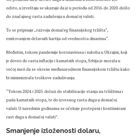
odsto, u izveštaju se ukazuje da je u periodu od 2016. do 2020. došlo
do značajnog rasta zaduženja u domaćoj valuti.
To se pripisuje „razvoju domaćeg finansijskog tržišta“,
emitovanjem državnih hartija od vrednosti u dinarima“.
Međutim, tokom pandemije koronavirusa i sukoba u Ukrajini, koji
je doveo do rasta inflacije i kamatnih stopa, Srbija je morala u
većoj meri da se okrene međunarodnom finansijskom tržištu kako
bi minimizirala troškove zaduživanja.
“Tokom 2024. i 2025. dolazi do stabilizacije stanja na tržištima i
pada kamatnih stopa, te do izvesnog rasta duga u domaćoj
valuti. U narednim godinama se očekuje postepeni i kontinuirani
rast duga u domaćoj valuti”.
Smanjenje izloženosti dolaru,