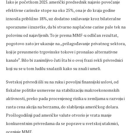
Iako je početkom 2025. američki predsednik najavio povećanje
efektivne carinske stope na oko 25%, ona je do kraja godine
iznosila približno 18%, uz dodatno snižavanje kroz bilateralne
sporazume i izuzetke, da bi stvarno naplaćene carine pale tek na
polovinu od najavljenih. To je prema MMF-u odličan rezultat,
pogotovo zato jer ukazuje na „prilagođavanje privatnog sektora,
koji je preusmerio trgovinske tokove i pronašao alternativne
kanale“. Bilo bi zanimljivo čuti šta bi o ovoj frazi rekli privrednici
koji su se u tom ludilu snalazili kako su znali i umeli.
Svetskoj privredi išli su na ruku i povoljni finansijski uslovi, od
fiskalne politike usmerene na stabilizaciju makroekonomskih
aktivnosti, preko pada procenjenog rizika u zemljama u razvoju i
rasta cena akcija na berzama, do slabljenja američkog dolara.
Prošlogodišnji pad američke valute otvorio je vrata manje
konkurentnim privredama da se poprave u svetskoj utakmici,
ocenjuje MMF.