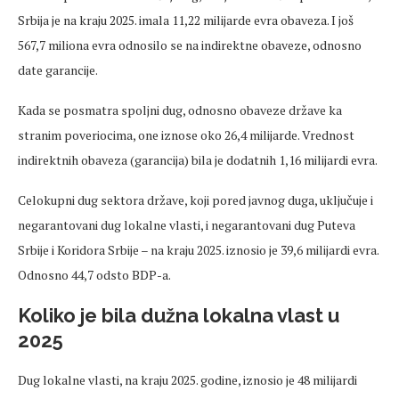
Srbija je na kraju 2025. imala 11,22 milijarde evra obaveza. I još
567,7 miliona evra odnosilo se na indirektne obaveze, odnosno
date garancije.
Kada se posmatra spoljni dug, odnosno obaveze države ka
stranim poveriocima, one iznose oko 26,4 milijarde. Vrednost
indirektnih obaveza (garancija) bila je dodatnih 1,16 milijardi evra.
Celokupni dug sektora države, koji pored javnog duga, uključuje i
negarantovani dug lokalne vlasti, i negarantovani dug Puteva
Srbije i Koridora Srbije – na kraju 2025. iznosio je 39,6 milijardi evra.
Odnosno 44,7 odsto BDP-a.
Koliko je bila dužna lokalna vlast u
2025
Dug lokalne vlasti, na kraju 2025. godine, iznosio je 48 milijardi