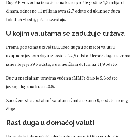
Dug AP Vojvodina iznosio je na kraju prošle godine 1,3 milijardi
dinara, odnosno 11 miliona evra (2,7 odsto od ukupnog duga
lokalnih vlasti), piše u izveštaju.
U kojim valutama se zadužuje država
Prema podacima u izveštaju, udeo duga u domaćoj valuti u
ukupnom javnom dugu iznosio je 22,5 odsto. Učešće duga u evrima
iznosilo je je 59,5 odsto, a u američkim dolarima 11,9 odsto.
Dug u specijalnim pravima vučenja (MMF) činio je 5,8 odsto
javnog duga na kraju 2025.
Zaduženost u „ostalim“ valutama činila je samo 0,2 odsto javnog
duga.
Rast duga u domaćoj valuti
Uz podatak da je učešće duga u dinarima u 2008. iznosilo 2,6