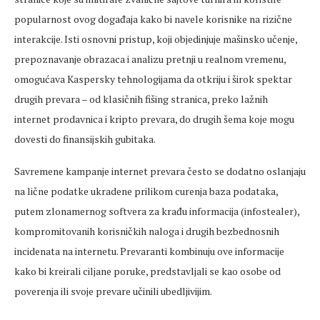
popularnost ovog događaja kako bi navele korisnike na rizične
interakcije. Isti osnovni pristup, koji objedinjuje mašinsko učenje,
prepoznavanje obrazaca i analizu pretnji u realnom vremenu,
omogućava Kaspersky tehnologijama da otkriju i širok spektar
drugih prevara – od klasičnih fišing stranica, preko lažnih
internet prodavnica i kripto prevara, do drugih šema koje mogu
dovesti do finansijskih gubitaka.
Savremene kampanje internet prevara često se dodatno oslanjaju
na lične podatke ukradene prilikom curenja baza podataka,
putem zlonamernog softvera za krađu informacija (infostealer),
kompromitovanih korisničkih naloga i drugih bezbednosnih
incidenata na internetu. Prevaranti kombinuju ove informacije
kako bi kreirali ciljane poruke, predstavljali se kao osobe od
poverenja ili svoje prevare učinili ubedljivijim.