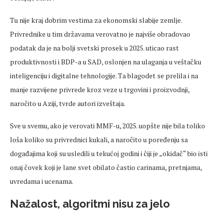
Tu nije kraj dobrim vestima za ekonomski slabije zemlje.
Privrednike u tim državama verovatno je najviše obradovao
podatak da je na bolji svetski prosek u 2025. uticao rast
produktivnosti i BDP-a u SAD, oslonjen na ulaganja u veštačku
inteligenciju i digitalne tehnologije. Ta blagodet se prelila i na
manje razvijene privrede kroz veze u trgovini i proizvodnji,
naročito u Aziji, tvrde autori izveštaja.
Sve u svemu, ako je verovati MMF-u, 2025. uopšte nije bila toliko
loša koliko su privrednici kukali, a naročito u poređenju sa
događajima koji su usledili u tekućoj godini i čiji je „okidač“ bio isti
onaj čovek koji je lane svet obilato častio carinama, pretnjama,
uvredama i ucenama.
Nažalost, algoritmi nisu za jelo