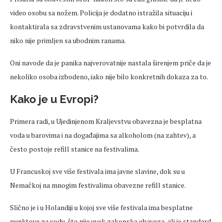
video osobu sa nožem. Policija je dodatno istražila situaciju i
kontaktirala sa zdravstvenim ustanovama kako bi potvrdila da
niko nije primljen sa ubodnim ranama.
Oni navode da je panika najverovatnije nastala širenjem priče da je
nekoliko osoba izbodeno, iako nije bilo konkretnih dokaza za to.
Kako je u Evropi?
Primera radi, u Ujedinjenom Kraljevstvu obavezna je besplatna
voda u barovima i na događajima sa alkoholom (na zahtev), a
često postoje refill stanice na festivalima.
U Francuskoj sve više festivala ima javne slavine, dok su u
Nemačkoj na mnogim festivalima obavezne refill stanice.
Slično je i u Holandiji u kojoj sve više festivala ima besplatne
punktove za vodu, što nije uvek zakonska obaveza, ali je standard