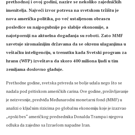
prethodnoj i ovoj godini, nazire se nekoliko zajedničkih
imenitelja. Najveći izvor potresa na svetskom tržištu je
nova američka politika, po već ustaljenom obrascu
posledice su najpogubnije po slabije ekonomije, a
najotporniji na aktuelna događanja su roboti. Zato MMF
savetuje siromašnijim državama da se okrenu ulaganjima u
veštačku inteligenciju, u trenutku kada Svetski program za
hranu (WFP) izveštava da skoro 400 miliona ljudi u tim
zemljama doslovno gladuje.
Prethodne godine, svetska privreda se bolje udala nego što se
nadala pod pritiskom američkih carina. Ove godine, preživljavanje
je neizvesnije, predviđa Međunarodni monetarni fond (MMF) u
analizi o ključnim rizicima po globalnu ekonomiju koje je izazvao
„epski bes“ američkog predsednika Donalda Trampa i njegova
odluka da zajedno sa Izraelom napadne Iran.