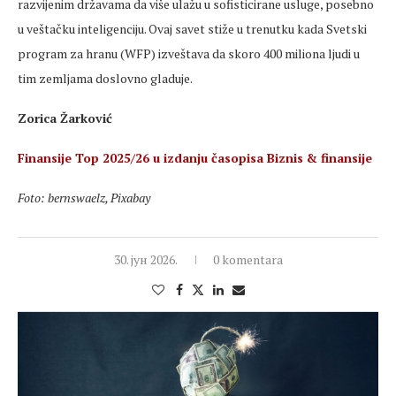
razvijenim državama da više ulažu u sofisticirane usluge, posebno
u veštačku inteligenciju. Ovaj savet stiže u trenutku kada Svetski
program za hranu (WFP) izveštava da skoro 400 miliona ljudi u
tim zemljama doslovno gladuje.
Zorica Žarković
Finansije Top 2025/26 u izdanju časopisa Biznis & finansije
Foto: bernswaelz, Pixabay
30. јун 2026.
0 komentara