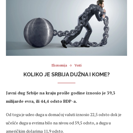
Ekonomija
Vesti
KOLIKO JE SRBIJA DUŽNA I KOME?
Javni dug Srbije na kraju prošle godine iznosio je 39,3
milijarde evra, ili 44,4 odsto BDP-a.
Od toga je udeo duga u domaćoj valuti iznosio 22,5 odsto dok je
učešće duga u evrima bilo na nivou od 59,5 odsto, a duga u
američkim dolarima 11,9 odsto.