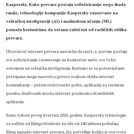
Kaspersky. Kako prevare postaju sofisticiranije nego ikada
ranije, tehnologije kompanije Kaspersky zasnovane na
veštačkoj inteligenciji (AI) i mašinskom učenju (ML)
pomažu korisnicima da ostanu zaštićeni od različitih oblika
prevara.
Učestalost internet prevara nastavlja da raste, a pretnje postaju
sve sofisticiranije i usmerenije na konkretne mete, sve češće
oslonjene na veštačku inteligenciju. Korisnici se sa potencijalnim
pretnjama mogu susresti u gotovo svakom obliku internet
komunikacije – putem elektronske pošte, aplikacija za razmenu
poruka, društvenih mreža, internet prodavnica ili mobilnih
aplikacija.
Samo tokom prvog kvartala 2026. godine, Kaspersky tehnologije
za zaštitu od fišinga blokirale su više od 140 miliona pokušaja
fišing napada i internet prevara, što potvrđuje koliko je ova vrsta