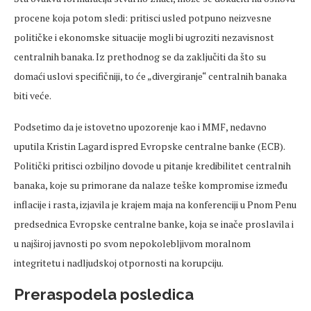
procene koja potom sledi: pritisci usled potpuno neizvesne
političke i ekonomske situacije mogli bi ugroziti nezavisnost
centralnih banaka. Iz prethodnog se da zaključiti da što su
domaći uslovi specifičniji, to će „divergiranje“ centralnih banaka
biti veće.
Podsetimo da je istovetno upozorenje kao i MMF, nedavno
uputila Kristin Lagard ispred Evropske centralne banke (ECB).
Politički pritisci ozbiljno dovode u pitanje kredibilitet centralnih
banaka, koje su primorane da nalaze teške kompromise između
inflacije i rasta, izjavila je krajem maja na konferenciji u Pnom Penu
predsednica Evropske centralne banke, koja se inače proslavila i
u najširoj javnosti po svom nepokolebljivom moralnom
integritetu i nadljudskoj otpornosti na korupciju.
Preraspodela posledica