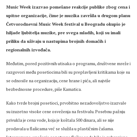
Music Week izazvao pomešane reakcije publike zbog cena i
upitne organizacije, čime je muzika završila u drugom planu
Četvorodnevni Music Week festival u Beogradu okupio je
hiljade ljubitelja muzike, pre svega mladih, koji su imali
priliku da uživaju u nastupima brojnih domaćih i
regionalnih izvođača.
Međutim, pored pozitivnih utisaka o programu, društvene mreže i
razgovori među posetiocima bili su preplavljeni kritikama koje su
se odnosile na organizaciju, cene hrane i pića, ali najviše
bezbednosne procedure, piše Kamatica.
Kako tvrde brojni posetioci, prvobitno nezadovoljstvo izazvale
su izuzetno visoke cene osveženja na festivalu. Posebnu pažnju
privukla je cena vode, koja je koštala 500 dinara, ali se nije
prodavala u flašicama već se služila u plastičnim čašama.