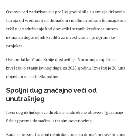
Osnovni vid zaduživanja u prošloj godini bile su emisije državnih
hartija od vrednosti na domaćem i međunarodnom finansijskom
tržištu, i zaduživanje kod domaćih i stranih kreditora putem
uzimanja dugoročnih kredita za investicione i programske
projekte.
Ove podatke Vlada Srbije dostavila je Narodnoj skupštini u
izveštaju o stanju javnog duga za 2025. godinu. Izveštaj je 26. juna
objavljen na sajtu Skupštine.
Spoljni dug značajno veći od
unutrašnjeg
Javni dug uključuje sve direktne i indirektne obaveze (garancije
Srbije) prema domaćim i stranim poveriocima.
Kada se posmatra unutrašnji dug, onaj ka domaćim poveriocima,