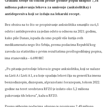
Građani Srbije su tokom prošle godine popili ukupno 7,34
miliona pakovanja lekova za umirenje (anksiolitika) i
antidepresiva koji se izdaju na lekarski recept.
Bez obzira na to što se propisivanje anksiolitika smanjilo za 6,5
odsto i antidepresiva za jedan odsto u odnosu na 2021. godinu,
kako piše Danas, ispada da smo popili više kutija ovih
medikamenata nego što Srbija, prema podacima Republičkog
zavoda za statistiku o prvim rezultatima prošlogodišnjeg popisa,
ima stanovnika – 6.690 887.
„Po pitanju potrošnje lekova iz grupe anksiolitika, koji se nalaze
na Listi A i Listi A1, a u koje spadaju lekovi čija su generička imena
benzodiazepin, diazepam, alprazolam i lorazepam, tokom 2022.
godine na teret sredstava RFZO je izdato oko 5,2 miliona
pakovanja tih lekova“, kažu u RFZO.
Prema njihovim podacima, ukupno je propisano 2,49 miliona