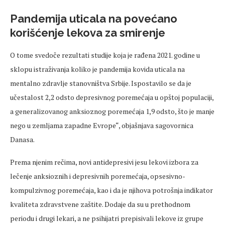
Pandemija uticala na povećano
korišćenje lekova za smirenje
O tome svedoče rezultati studije koja je rađena 2021. godine u
sklopu istraživanja koliko je pandemija kovida uticala na
mentalno zdravlje stanovništva Srbije. Ispostavilo se da je
učestalost 2,2 odsto depresivnog poremećaja u opštoj populaciji,
a generalizovanog anksioznog poremećaja 1,9 odsto, što je manje
nego u zemljama zapadne Evrope“, objašnjava sagovornica
Danasa.
Prema njenim rečima, novi antidepresivi jesu lekovi izbora za
lečenje anksioznih i depresivnih poremećaja, opsesivno-
kompulzivnog poremećaja, kao i da je njihova potrošnja indikator
kvaliteta zdravstvene zaštite. Dodaje da su u prethodnom
periodu i drugi lekari, a ne psihijatri prepisivali lekove iz grupe