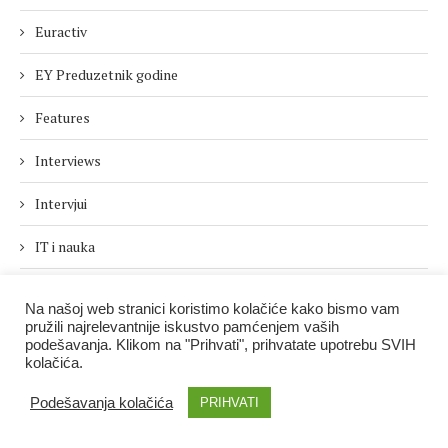
Euractiv
EY Preduzetnik godine
Features
Interviews
Intervjui
IT i nauka
IZDVAJAMO
Na našoj web stranici koristimo kolačiće kako bismo vam
pružili najrelevantnije iskustvo pamćenjem vaših
Kultura
podešavanja. Klikom na "Prihvati", prihvatate upotrebu SVIH
kolačića.
Novci.rs
Podešavanja kolačića
PRIHVATI
Nove tehnologije