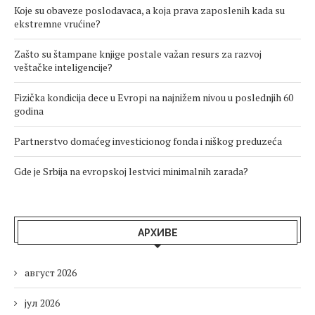
Koje su obaveze poslodavaca, a koja prava zaposlenih kada su
ekstremne vrućine?
Zašto su štampane knjige postale važan resurs za razvoj
veštačke inteligencije?
Fizička kondicija dece u Evropi na najnižem nivou u poslednjih 60
godina
Partnerstvo domaćeg investicionog fonda i niškog preduzeća
Gde je Srbija na evropskoj lestvici minimalnih zarada?
АРХИВЕ
август 2026
јул 2026