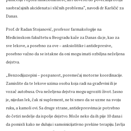
saobraćajnih akcidenata i sličnih problema“, navodi dr Karličić za
Danas.
Prof. dr Radan Stojanović, profesor farmakologije na
Medicinskom fakultetu u Beogradu kaže za Danas da je, kao za
sve lekove, a posebno za ove – anksiolitike i antidepresive,
posebno važno da se istakne da oni mogu imati ozbiljna neželjena
dejstva.
„Benzodijazepini – pospanost, poremećaj motorne koordinacije.
Zamislite da te lekove uzima osoba koja radi na građevini ili je
vozač autobusa. Ova neželjena dejstva mogu ugroziti život. Jasno
je, nijedan lek, čak ni suplement, ne bi smeo da se uzme na svoju
ruku, a kamoli ovi. Sa druge strane, antidepresvima je potrebno
do četiri nedelje da ispolje dejstvo. Može neko da ih pije 10 dana i
da pomisli kako ne duluju i samoinicijativno prekine terapiju. Javlja