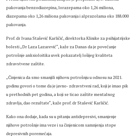
pakovanja benzodiazepina, lorazepama oko 1,26 miliona,
diazepama oko 1,26 miliona pakovanja i alprazolama oko 188.000
pakovanja.
Prof. dr Ivana Stašević Karličić, direktorka Klinike za psihijatrijske
bolesti „Dr Laza Lazarević“, kaže za Danas da je povećanje
potrošnje anksioloitika uvek pokazatelj lošijeg kvaliteta
zdravstvene zaštite.
„Činjenica da smo smanjili njihovu potrošnju u odnosu na 2021.
godinu govori o tome da je javno- zdravstveni rad, koji je imao pik
u prethodnih pet godina, a koji se ticao zaštite mentalnog
zdravlja, dao rezultate“, kaže prof. dr Stašević Karličić.
Kako ona dodaje, kada su u pitanju antidepresivi, smanjenje
njihove potrošnje ima veze i sa činjenicom samnjenja stope
depresivnih poremećaja.