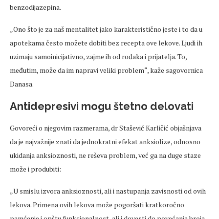
benzodijazepina.
„Ono što je za naš mentalitet jako karakteristično jeste i to da u
apotekama često možete dobiti bez recepta ove lekove. Ljudi ih
uzimaju samoinicijativno, zajme ih od rođaka i prijatelja. To,
međutim, može da im napravi veliki problem“, kaže sagovornica
Danasa.
Antidepresivi mogu štetno delovati
Govoreći o njegovim razmerama, dr Stašević Karličić objašnjava
da je najvažnije znati da jednokratni efekat anksiolize, odnosno
ukidanja anksioznosti, ne reševa problem, već ga na duge staze
može i produbiti:
„U smislu izvora anksioznosti, ali i nastupanja zavisnosti od ovih
lekova. Primena ovih lekova može pogoršati kratkoročno
pamćenje i opštu funkcionalnost, ali i dovesti do povećanja broja