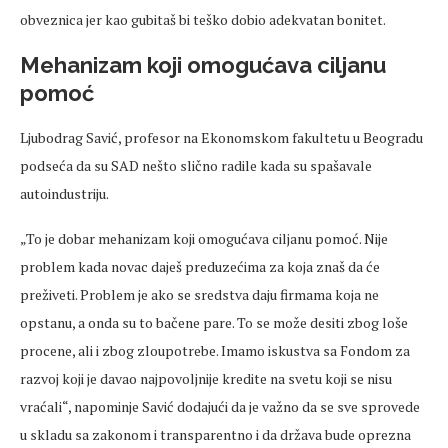
obveznica jer kao gubitaš bi teško dobio adekvatan bonitet.
Mehanizam koji omogućava ciljanu
pomoć
Ljubodrag Savić, profesor na Ekonomskom fakultetu u Beogradu
podseća da su SAD nešto slično radile kada su spašavale
autoindustriju.
„To je dobar mehanizam koji omogućava ciljanu pomoć. Nije
problem kada novac daješ preduzećima za koja znaš da će
preživeti. Problem je ako se sredstva daju firmama koja ne
opstanu, a onda su to bačene pare. To se može desiti zbog loše
procene, ali i zbog zloupotrebe. Imamo iskustva sa Fondom za
razvoj koji je davao najpovoljnije kredite na svetu koji se nisu
vraćali“, napominje Savić dodajući da je važno da se sve sprovede
u skladu sa zakonom i transparentno i da država bude oprezna