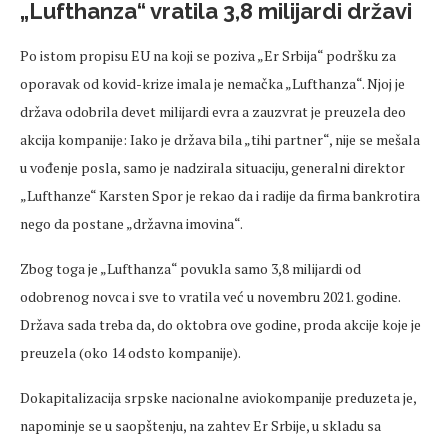
„Lufthanza“ vratila 3,8 milijardi državi
Po istom propisu EU na koji se poziva „Er Srbija“ podršku za
oporavak od kovid-krize imala je nemačka „Lufthanza“. Njoj je
država odobrila devet milijardi evra a zauzvrat je preuzela deo
akcija kompanije: Iako je država bila „tihi partner“, nije se mešala
u vođenje posla, samo je nadzirala situaciju, generalni direktor
„Lufthanze“ Karsten Spor je rekao da i radije da firma bankrotira
nego da postane „državna imovina“.
Zbog toga je „Lufthanza“ povukla samo 3,8 milijardi od
odobrenog novca i sve to vratila već u novembru 2021. godine.
Država sada treba da, do oktobra ove godine, proda akcije koje je
preuzela (oko 14 odsto kompanije).
Dokapitalizacija srpske nacionalne aviokompanije preduzeta je,
napominje se u saopštenju, na zahtev Er Srbije, u skladu sa