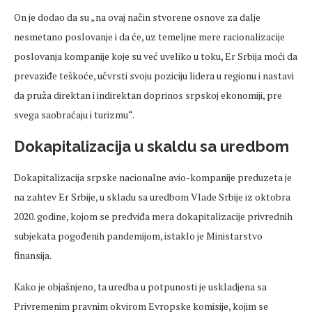
On je dodao da su „na ovaj način stvorene osnove za dalje
nesmetano poslovanje i da će, uz temeljne mere racionalizacije
poslovanja kompanije koje su već uveliko u toku, Er Srbija moći da
prevaziđe teškoće, učvrsti svoju poziciju lidera u regionu i nastavi
da pruža direktan i indirektan doprinos srpskoj ekonomiji, pre
svega saobraćaju i turizmu“.
Dokapitalizacija u skaldu sa uredbom
Dokapitalizacija srpske nacionalne avio-kompanije preduzeta je
na zahtev Er Srbije, u skladu sa uredbom Vlade Srbije iz oktobra
2020. godine, kojom se predviđa mera dokapitalizacije privrednih
subjekata pogođenih pandemijom, istaklo je Ministarstvo
finansija.
Kako je objašnjeno, ta uredba u potpunosti je uskladjena sa
Privremenim pravnim okvirom Evropske komisije, kojim se