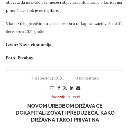
obavezi da na svakih 12 meseci objavljuju informacije o korišćenju
pomoći sve dok je ne otplate.
Vlada Srbije predvidela je i da uredba o dokapitalizaciji važi do 31.
decembra 2021. godine.
Izvor: Nova ekonomija
Foto: Pixabay
4. децембар 2020.
0 komentara
Ekonomija
Vesti
NOVOM UREDBOM DRŽAVA ĆE
DOKAPITALIZOVATI PREDUZEĆA, KAKO
DRŽAVNA TAKO I PRIVATNA