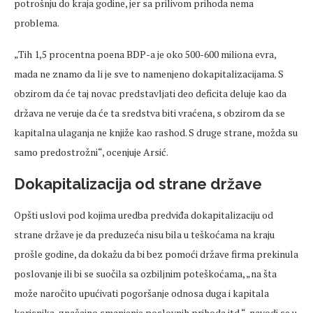
potrošnju do kraja godine, jer sa prilivom prihoda nema
problema.
„Tih 1,5 procentna poena BDP-a je oko 500-600 miliona evra,
mada ne znamo da li je sve to namenjeno dokapitalizacijama. S
obzirom da će taj novac predstavljati deo deficita deluje kao da
država ne veruje da će ta sredstva biti vraćena, s obzirom da se
kapitalna ulaganja ne knjiže kao rashod. S druge strane, možda su
samo predostrožni“, ocenjuje Arsić.
Dokapitalizacija od strane države
Opšti uslovi pod kojima uredba predviđa dokapitalizaciju od
strane države je da preduzeća nisu bila u teškoćama na kraju
prošle godine, da dokažu da bi bez pomoći države firma prekinula
poslovanje ili bi se suočila sa ozbiljnim poteškoćama, „na šta
može naročito upućivati pogoršanje odnosa duga i kapitala
korisnika, značajno smanjenje poslovnih prihoda itd.“, navodi se u