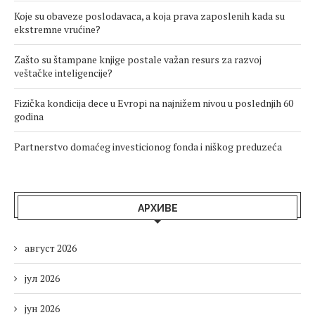
Koje su obaveze poslodavaca, a koja prava zaposlenih kada su
ekstremne vrućine?
Zašto su štampane knjige postale važan resurs za razvoj
veštačke inteligencije?
Fizička kondicija dece u Evropi na najnižem nivou u poslednjih 60
godina
Partnerstvo domaćeg investicionog fonda i niškog preduzeća
АРХИВЕ
август 2026
јул 2026
јун 2026