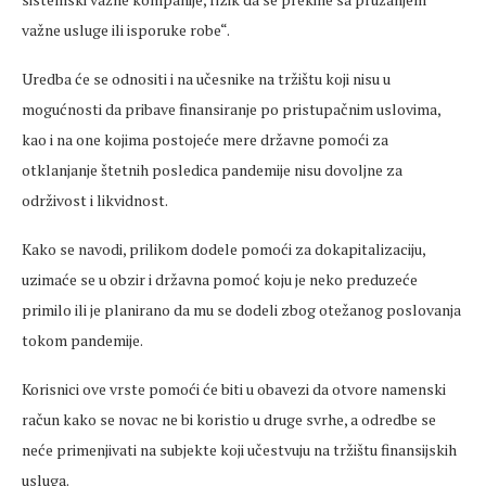
važne usluge ili isporuke robe“.
Uredba će se odnositi i na učesnike na tržištu koji nisu u
mogućnosti da pribave finansiranje po pristupačnim uslovima,
kao i na one kojima postojeće mere državne pomoći za
otklanjanje štetnih posledica pandemije nisu dovoljne za
održivost i likvidnost.
Kako se navodi, prilikom dodele pomoći za dokapitalizaciju,
uzimaće se u obzir i državna pomoć koju je neko preduzeće
primilo ili je planirano da mu se dodeli zbog otežanog poslovanja
tokom pandemije.
Korisnici ove vrste pomoći će biti u obavezi da otvore namenski
račun kako se novac ne bi koristio u druge svrhe, a odredbe se
neće primenjivati na subjekte koji učestvuju na tržištu finansijskih
usluga.