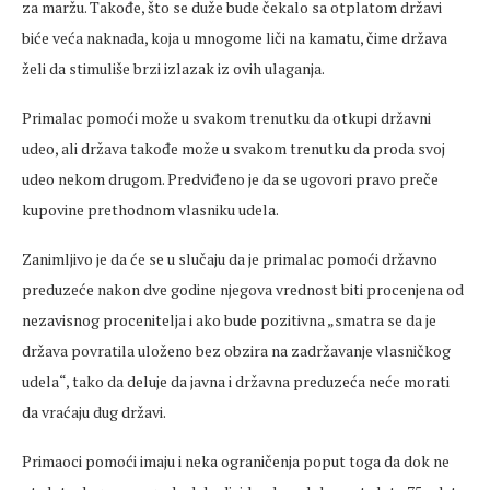
za maržu. Takođe, što se duže bude čekalo sa otplatom državi
biće veća naknada, koja u mnogome liči na kamatu, čime država
želi da stimuliše brzi izlazak iz ovih ulaganja.
Primalac pomoći može u svakom trenutku da otkupi državni
udeo, ali država takođe može u svakom trenutku da proda svoj
udeo nekom drugom. Predviđeno je da se ugovori pravo preče
kupovine prethodnom vlasniku udela.
Zanimljivo je da će se u slučaju da je primalac pomoći državno
preduzeće nakon dve godine njegova vrednost biti procenjena od
nezavisnog procenitelja i ako bude pozitivna „smatra se da je
država povratila uloženo bez obzira na zadržavanje vlasničkog
udela“, tako da deluje da javna i državna preduzeća neće morati
da vraćaju dug državi.
Primaoci pomoći imaju i neka ograničenja poput toga da dok ne