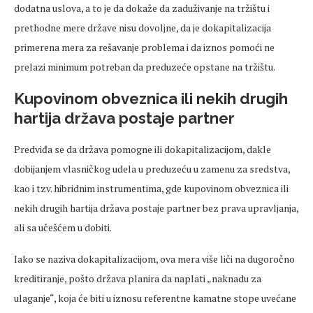
dodatna uslova, a to je da dokaže da zaduživanje na tržištu i
prethodne mere države nisu dovoljne, da je dokapitalizacija
primerena mera za rešavanje problema i da iznos pomoći ne
prelazi minimum potreban da preduzeće opstane na tržištu.
Kupovinom obveznica ili nekih drugih
hartija država postaje partner
Predviđa se da država pomogne ili dokapitalizacijom, dakle
dobijanjem vlasničkog udela u preduzeću u zamenu za sredstva,
kao i tzv. hibridnim instrumentima, gde kupovinom obveznica ili
nekih drugih hartija država postaje partner bez prava upravljanja,
ali sa učešćem u dobiti.
Iako se naziva dokapitalizacijom, ova mera više liči na dugoročno
kreditiranje, pošto država planira da naplati „naknadu za
ulaganje“, koja će biti u iznosu referentne kamatne stope uvećane