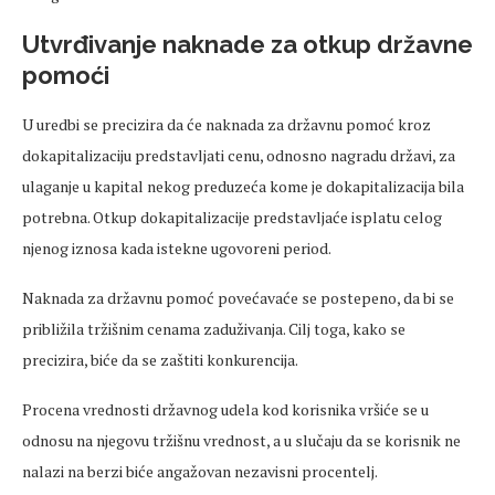
Utvrđivanje naknade za otkup državne
pomoći
U uredbi se precizira da će naknada za državnu pomoć kroz
dokapitalizaciju predstavljati cenu, odnosno nagradu državi, za
ulaganje u kapital nekog preduzeća kome je dokapitalizacija bila
potrebna. Otkup dokapitalizacije predstavljaće isplatu celog
njenog iznosa kada istekne ugovoreni period.
Naknada za državnu pomoć povećavaće se postepeno, da bi se
približila tržišnim cenama zaduživanja. Cilj toga, kako se
precizira, biće da se zaštiti konkurencija.
Procena vrednosti državnog udela kod korisnika vršiće se u
odnosu na njegovu tržišnu vrednost, a u slučaju da se korisnik ne
nalazi na berzi biće angažovan nezavisni procentelj.