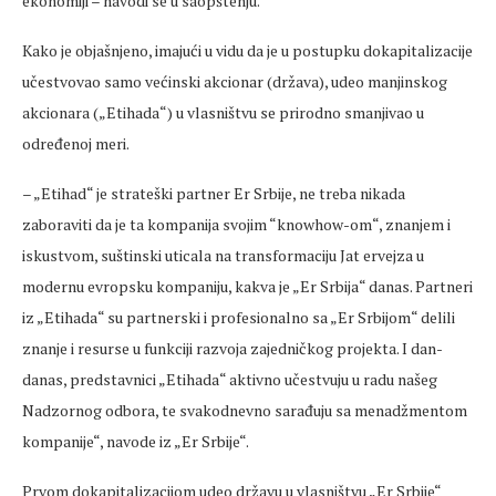
ekonomiji – navodi se u saopštenju.
Kako je objašnjeno, imajući u vidu da je u postupku dokapitalizacije
učestvovao samo većinski akcionar (država), udeo manjinskog
akcionara („Etihada“) u vlasništvu se prirodno smanjivao u
određenoj meri.
– „Etihad“ je strateški partner Er Srbije, ne treba nikada
zaboraviti da je ta kompanija svojim “knowhow-om“, znanjem i
iskustvom, suštinski uticala na transformaciju Jat ervejza u
modernu evropsku kompaniju, kakva je „Er Srbija“ danas. Partneri
iz „Etihada“ su partnerski i profesionalno sa „Er Srbijom“ delili
znanje i resurse u funkciji razvoja zajedničkog projekta. I dan-
danas, predstavnici „Etihada“ aktivno učestvuju u radu našeg
Nadzornog odbora, te svakodnevno sarađuju sa menadžmentom
kompanije“, navode iz „Er Srbije“.
Prvom dokapitalizacijom udeo državu u vlasništvu „Er Srbije“