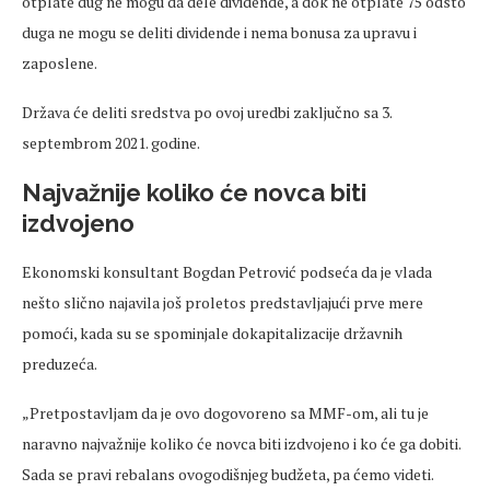
otplate dug ne mogu da dele dividende, a dok ne otplate 75 odsto
duga ne mogu se deliti dividende i nema bonusa za upravu i
zaposlene.
Država će deliti sredstva po ovoj uredbi zaključno sa 3.
septembrom 2021. godine.
Najvažnije koliko će novca biti
izdvojeno
Ekonomski konsultant Bogdan Petrović podseća da je vlada
nešto slično najavila još proletos predstavljajući prve mere
pomoći, kada su se spominjale dokapitalizacije državnih
preduzeća.
„Pretpostavljam da je ovo dogovoreno sa MMF-om, ali tu je
naravno najvažnije koliko će novca biti izdvojeno i ko će ga dobiti.
Sada se pravi rebalans ovogodišnjeg budžeta, pa ćemo videti.