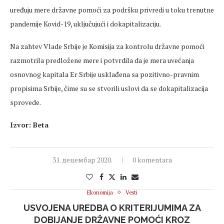
uređuju mere državne pomoći za podršku privredi u toku trenutne
pandemije Kovid-19, uključujući i dokapitalizaciju.
Na zahtev Vlade Srbije je Komisija za kontrolu državne pomoći
razmotrila predložene mere i potvrdila da je mera uvećanja
osnovnog kapitala Er Srbije usklađena sa pozitivno-pravnim
propisima Srbije, čime su se stvorili uslovi da se dokapitalizacija
sprovede.
Izvor: Beta
31. децембар 2020.
0 komentara
Ekonomija
Vesti
USVOJENA UREDBA O KRITERIJUMIMA ZA
DOBIJANJE DRŽAVNE POMOĆI KROZ