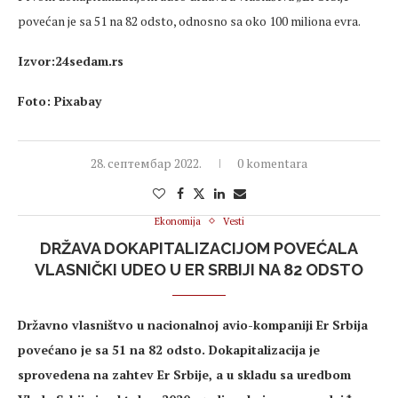
povećan je sa 51 na 82 odsto, odnosno sa oko 100 miliona evra.
Izvor:24sedam.rs
Foto: Pixabay
28. септембар 2022.
0 komentara
Ekonomija
Vesti
DRŽAVA DOKAPITALIZACIJOM POVEĆALA
VLASNIČKI UDEO U ER SRBIJI NA 82 ODSTO
Državno vlasništvo u nacionalnoj avio-kompaniji Er Srbija
povećano je sa 51 na 82 odsto. Dokapitalizacija je
sprovedena na zahtev Er Srbije, a u skladu sa uredbom