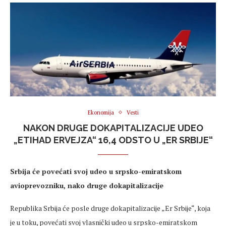
Ekonomija
Vesti
NAKON DRUGE DOKAPITALIZACIJE UDEO
„ETIHAD ERVEJZA“ 16,4 ODSTO U „ER SRBIJE“
Srbija će povećati svoj udeo u srpsko-emiratskom
avioprevozniku, nako druge dokapitalizacije
Republika Srbija će posle druge dokapitalizacije „Er Srbije“, koja
je u toku, povećati svoj vlasnički udeo u srpsko-emiratskom