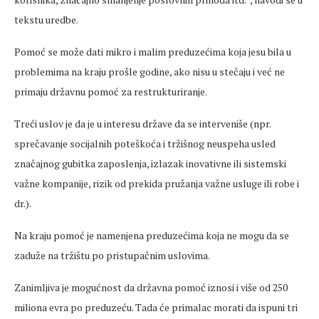
tekstu uredbe.
Pomoć se može dati mikro i malim preduzećima koja jesu bila u
problemima na kraju prošle godine, ako nisu u stečaju i već ne
primaju državnu pomoć za restrukturiranje.
Treći uslov je da je u interesu države da se interveniše (npr.
sprečavanje socijalnih poteškoća i tržišnog neuspeha usled
značajnog gubitka zaposlenja, izlazak inovativne ili sistemski
važne kompanije, rizik od prekida pružanja važne usluge ili robe i
dr.).
Na kraju pomoć je namenjena preduzećima koja ne mogu da se
zaduže na tržištu po pristupačnim uslovima.
Zanimljiva je mogućnost da državna pomoć iznosi i više od 250
miliona evra po preduzeću. Tada će primalac morati da ispuni tri