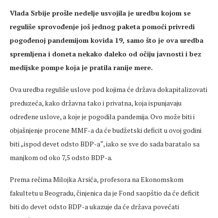
Vlada Srbije prošle nedelje usvojila je uredbu kojom se
reguliše sprovođenje još jednog paketa pomoći privredi
pogođenoj pandemijom kovida 19, samo što je ova uredba
spremljena i doneta nekako daleko od očiju javnosti i bez
medijske pompe koja je pratila ranije mere.
Ova uredba reguliše uslove pod kojima će država dokapitalizovati
preduzeća, kako državna tako i privatna, koja ispunjavaju
određene uslove, a koje je pogodila pandemija. Ovo može biti i
objašnjenje procene MMF-a da će budžetski deficit u ovoj godini
biti „ispod devet odsto BDP-a“, iako se sve do sada baratalo sa
manjkom od oko 7,5 odsto BDP-a.
Prema rečima Milojka Arsića, profesora na Ekonomskom
fakultetu u Beogradu, činjenica da je Fond saopštio da će deficit
biti do devet odsto BDP-a ukazuje da će država povećati