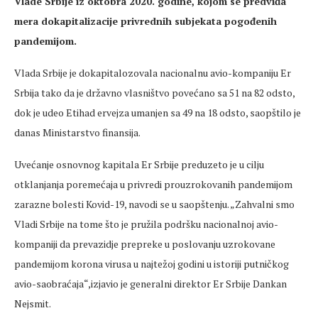
Vlade Srbije iz oktobra 2020. godine, kojom se predviđa
mera dokapitalizacije privrednih subjekata pogođenih
pandemijom.
Vlada Srbije je dokapitalozovala nacionalnu avio-kompaniju Er
Srbija tako da je državno vlasništvo povećano sa 51 na 82 odsto,
dok je udeo Etihad ervejza umanjen sa 49 na 18 odsto, saopštilo je
danas Ministarstvo finansija.
Uvećanje osnovnog kapitala Er Srbije preduzeto je u cilju
otklanjanja poremećaja u privredi prouzrokovanih pandemijom
zarazne bolesti Kovid-19, navodi se u saopštenju. „Zahvalni smo
Vladi Srbije na tome što je pružila podršku nacionalnoj avio-
kompaniji da prevazidje prepreke u poslovanju uzrokovane
pandemijom korona virusa u najtežoj godini u istoriji putničkog
avio-saobraćaja“,izjavio je generalni direktor Er Srbije Dankan
Nejsmit.