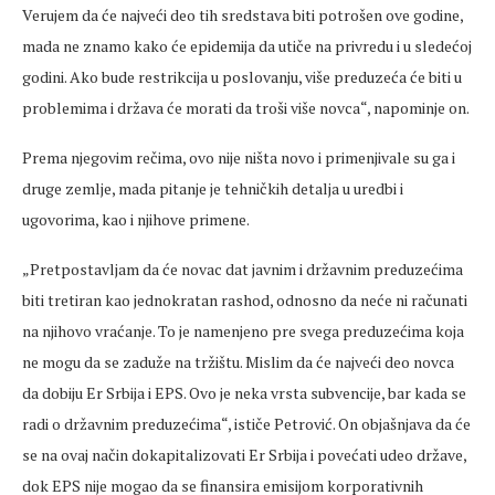
Verujem da će najveći deo tih sredstava biti potrošen ove godine,
mada ne znamo kako će epidemija da utiče na privredu i u sledećoj
godini. Ako bude restrikcija u poslovanju, više preduzeća će biti u
problemima i država će morati da troši više novca“, napominje on.
Prema njegovim rečima, ovo nije ništa novo i primenjivale su ga i
druge zemlje, mada pitanje je tehničkih detalja u uredbi i
ugovorima, kao i njihove primene.
„Pretpostavljam da će novac dat javnim i državnim preduzećima
biti tretiran kao jednokratan rashod, odnosno da neće ni računati
na njihovo vraćanje. To je namenjeno pre svega preduzećima koja
ne mogu da se zaduže na tržištu. Mislim da će najveći deo novca
da dobiju Er Srbija i EPS. Ovo je neka vrsta subvencije, bar kada se
radi o državnim preduzećima“, ističe Petrović. On objašnjava da će
se na ovaj način dokapitalizovati Er Srbija i povećati udeo države,
dok EPS nije mogao da se finansira emisijom korporativnih