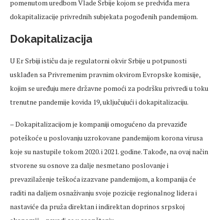
pomenutom uredbom Vlade Srbije kojom se predviđa mera
dokapitalizacije privrednih subjekata pogođenih pandemijom.
Dokapitalizacija
U Er Srbiji ističu da je regulatorni okvir Srbije u potpunosti
usklađen sa Privremenim pravnim okvirom Evropske komisije,
kojim se uređuju mere državne pomoći za podršku privredi u toku
trenutne pandemije kovida 19, uključujući i dokapitalizaciju.
– Dokapitalizacijom je kompaniji omogućeno da prevaziđe
poteškoće u poslovanju uzrokovane pandemijom korona virusa
koje su nastupile tokom 2020. i 2021. godine. Takođe, na ovaj način
stvorene su osnove za dalje nesmetano poslovanje i
prevazilaženje teškoća izazvane pandemijom, a kompanija će
raditi na daljem osnaživanju svoje pozicije regionalnog lidera i
nastaviće da pruža direktan i indirektan doprinos srpskoj