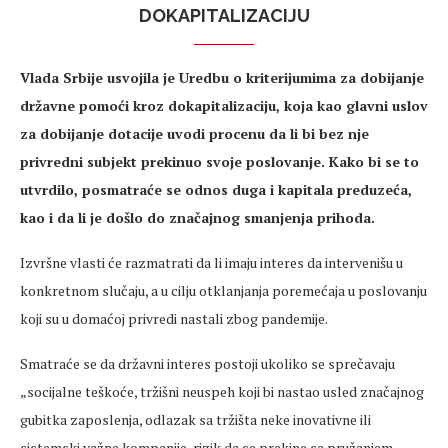
DOKAPITALIZACIJU
Vlada Srbije usvojila je Uredbu o kriterijumima za dobijanje
državne pomoći kroz dokapitalizaciju, koja kao glavni uslov
za dobijanje dotacije uvodi procenu da li bi bez nje
privredni subjekt prekinuo svoje poslovanje. Kako bi se to
utvrdilo, posmatraće se odnos duga i kapitala preduzeća,
kao i da li je došlo do značajnog smanjenja prihoda.
Izvršne vlasti će razmatrati da li imaju interes da intervenišu u
konkretnom slučaju, a u cilju otklanjanja poremećaja u poslovanju
koji su u domaćoj privredi nastali zbog pandemije.
Smatraće se da državni interes postoji ukoliko se sprečavaju
„socijalne teškoće, tržišni neuspeh koji bi nastao usled značajnog
gubitka zaposlenja, odlazak sa tržišta neke inovativne ili
sistemski važne kompanije, rizik da se prekine sa pružanjem