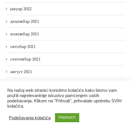
јануар 2022
децембар 2021
новембар 2021
октобар 2021
септембар 2021
август 2021
јул 2021
Na našoj web stranici koristimo kolačiće kako bismo vam
pružili najrelevantnije iskustvo pamćenjem vaših
јун 2021
podešavanja. Klikom na "Prihvati", prihvatate upotrebu SVIH
kolačića.
мај 2021
Podešavanja kolačića
PRIHVATI
април 2021