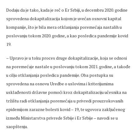
Dodaju da je tako, kada je reč o Er Srbiji, u decembru 2020. godine
sprovedena dokapitalizacija kojom je uvećan osnovni kapital
kompanije, što je bila mera otklanjanja poremećaja nastalih u
poslovanju tokom 2020. godine, a kao posledica pandemije kovid
19.
– Upravo je u toku proces druge dokapitalizacije, koja se odnosi
na poremećaje nastale u poslovanju tokom 2021. godine, a takođe
u cilju otklanjanja posledica pandemije. Oba postupka su
sprovedena na osnovu Uredbe o uslovima i kriterijumima
usklađenosti državne pomoći kroz dokapitalizaciju učesnika na
tržištu radi otklanjanja poremećaja u privredi prouzrokovanih
epidemijom zarazne bolesti kovid – 19, te ugovora zaključenog
između Ministarstva privrede Srbije i Er Srbije – navodi se u
saopštenju.