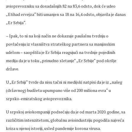
avioprevozniku sa dosadašnjih 82 na 83,6 odsto, dok će udeo
„Etihad ervejza“ biti umanjen sa 18 na 16,4 odsto, objavila je danas
„Er Srbija“.
– Ipak, to ni na koji način ne dokazuje paušalnu tvrdnju o
povlačenju iz vlasništva strateškog partnera sa manjinskim
udelom – saopštila je Er Srbija reagujući na tvrdnje pojedinih
medija da je u toku „prinudno sletanje“ „Er Srbije“ pod okrilje
države.
U „Er Srbiji“ tvrde da nisu tačni ni medijski natpisi da je iz „našeg
(državnog) budžeta upumpano više od 200 miliona evra“ u
srpsko-emiratskog avioprevoznika.
U srpskoj aviokompaniji podsećaju da je od marta 2020. godine, sa
različitim intenzitetom, globalnu avioindustriju pogodila najveća
kriza u njenoj istoriji, usled pandemije korona virusa.