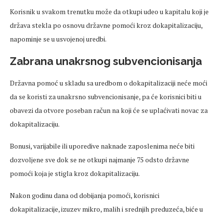
Кorisnik u svakom trenutku može da otkupi udeo u kapitalu koji je
država stekla po osnovu državne pomoći kroz dokapitalizaciju,
napominje se u usvojenoj uredbi.
Zabrana unakrsnog subvencionisanja
Državna pomoć u skladu sa uredbom o dokapitalizaciji neće moći
da se koristi za unakrsno subvencionisanje, pa će korisnici biti u
obavezi da otvore poseban račun na koji će se uplaćivati novac za
dokapitalizaciju.
Bonusi, varijabile ili uporedive naknade zaposlenima neće biti
dozvoljene sve dok se ne otkupi najmanje 75 odsto državne
pomoći koja je stigla kroz dokapitalizaciju.
Nakon godinu dana od dobijanja pomoći, korisnici
dokapitalizacije, izuzev mikro, malih i srednjih preduzeća, biće u