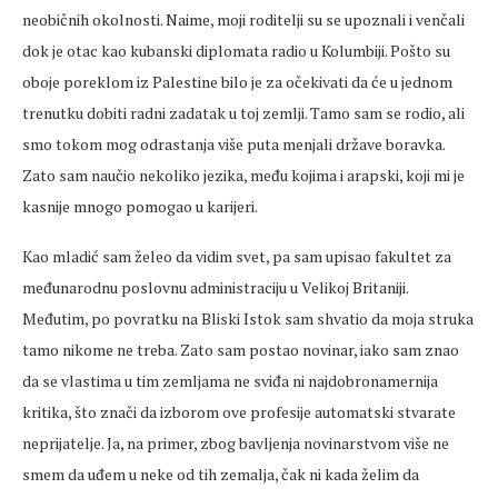
neobičnih okolnosti. Naime, moji roditelji su se upoznali i venčali
dok je otac kao kubanski diplomata radio u Kolumbiji. Pošto su
oboje poreklom iz Palestine bilo je za očekivati da će u jednom
trenutku dobiti radni zadatak u toj zemlji. Tamo sam se rodio, ali
smo tokom mog odrastanja više puta menjali države boravka.
Zato sam naučio nekoliko jezika, među kojima i arapski, koji mi je
kasnije mnogo pomogao u karijeri.
Kao mladić sam želeo da vidim svet, pa sam upisao fakultet za
međunarodnu poslovnu administraciju u Velikoj Britaniji.
Međutim, po povratku na Bliski Istok sam shvatio da moja struka
tamo nikome ne treba. Zato sam postao novinar, iako sam znao
da se vlastima u tim zemljama ne sviđa ni najdobronamernija
kritika, što znači da izborom ove profesije automatski stvarate
neprijatelje. Ja, na primer, zbog bavljenja novinarstvom više ne
smem da uđem u neke od tih zemalja, čak ni kada želim da