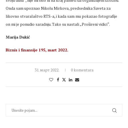
svoju dušu“, nije mi bilo ni na kraj pameti da organizujem izložbu.
Onda sam upoznao Nikolu Mirkova, predsednika Saveta za
likovno stvaralaštvo RTS-a, i kada sam mu pokazao fotografije
on mi je ponudio saradnju. Tako su nastali „Prošireni vidici“.
Marija Dukić
Biznis i finansije 195, mart 2022.
31. март 2022.
0 komentara