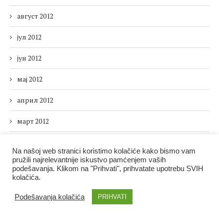
август 2012
јул 2012
јун 2012
мај 2012
април 2012
март 2012
фебруар 2012
Na našoj web stranici koristimo kolačiće kako bismo vam
pružili najrelevantnije iskustvo pamćenjem vaših
јануар 2012
podešavanja. Klikom na "Prihvati", prihvatate upotrebu SVIH
kolačića.
децембар 2011
Podešavanja kolačića
PRIHVATI
новембар 2011