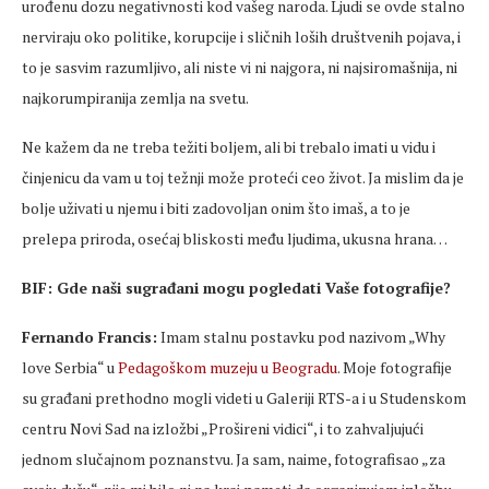
urođenu dozu negativnosti kod vašeg naroda. Ljudi se ovde stalno
nerviraju oko politike, korupcije i sličnih loših društvenih pojava, i
to je sasvim razumljivo, ali niste vi ni najgora, ni najsiromašnija, ni
najkorumpiranija zemlja na svetu.
Ne kažem da ne treba težiti boljem, ali bi trebalo imati u vidu i
činjenicu da vam u toj težnji može proteći ceo život. Ja mislim da je
bolje uživati u njemu i biti zadovoljan onim što imaš, a to je
prelepa priroda, osećaj bliskosti među ljudima, ukusna hrana…
BIF: Gde naši sugrađani mogu pogledati Vaše fotografije?
Fernando Francis:
Imam stalnu postavku pod nazivom „Why
love Serbia“ u
Pedagoškom muzeju u Beogradu
. Moje fotografije
su građani prethodno mogli videti u Galeriji RTS-a i u Studenskom
centru Novi Sad na izložbi „Prošireni vidici“, i to zahvaljujući
jednom slučajnom poznanstvu. Ja sam, naime, fotografisao „za