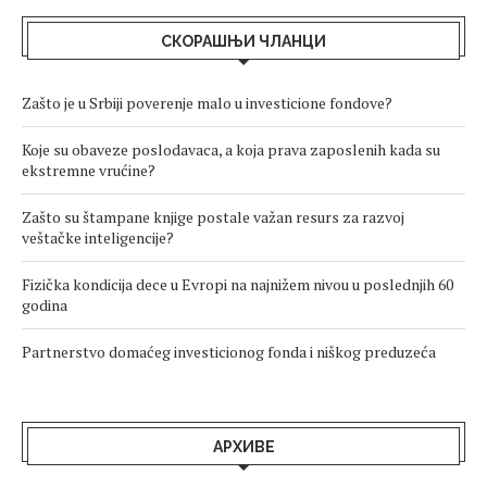
СКОРАШЊИ ЧЛАНЦИ
Zašto je u Srbiji poverenje malo u investicione fondove?
Koje su obaveze poslodavaca, a koja prava zaposlenih kada su
ekstremne vrućine?
Zašto su štampane knjige postale važan resurs za razvoj
veštačke inteligencije?
Fizička kondicija dece u Evropi na najnižem nivou u poslednjih 60
godina
Partnerstvo domaćeg investicionog fonda i niškog preduzeća
АРХИВЕ