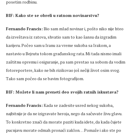
posetim rodbinu.
BIF: Kako ste se obreli u ratnom novinarstvu?
Fernando Francis:
Bio sam mlad novinar i, pošto niko nije hteo
da izveštava iz ratova, shvatio sam to kao šansu da izgradim
karijeru. Počeo sam u Iranu za vreme sukoba sa Irakom, a
nastavio u Bejrutu tokom građanskog rata. Mi tada nismo imali
zaštitnu opremu i osiguranje, pa sam prestao sa sobom da vodim
fotoreportere, kako ne bih rizikovao još nečiji život osim svog.
Tako sam počeo da se bavim fotografijom.
BIF: Možete li nam preneti deo svojih ratnih iskustava?
Fernando Francis:
Kada se zadesite usred nekog sukoba,
najbitnije je da ne izigravate heroja, nego da sačuvate živu glavu.
To konkretno znači da morate paziti kuda idete, da kada čujete
pucnjavu morate odmah pronaći zaklon… Pomaže i ako ste po