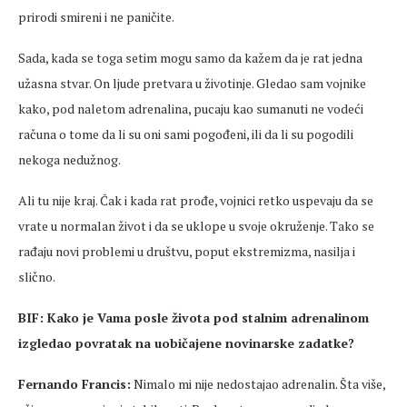
prirodi smireni i ne paničite.
Sada, kada se toga setim mogu samo da kažem da je rat jedna
užasna stvar. On ljude pretvara u životinje. Gledao sam vojnike
kako, pod naletom adrenalina, pucaju kao sumanuti ne vodeći
računa o tome da li su oni sami pogođeni, ili da li su pogodili
nekoga nedužnog.
Ali tu nije kraj. Čak i kada rat prođe, vojnici retko uspevaju da se
vrate u normalan život i da se uklope u svoje okruženje. Tako se
rađaju novi problemi u društvu, poput ekstremizma, nasilja i
slično.
BIF: Kako je Vama posle života pod stalnim adrenalinom
izgledao povratak na uobičajene novinarske zadatke?
Fernando Francis:
Nimalo mi nije nedostajao adrenalin. Šta više,