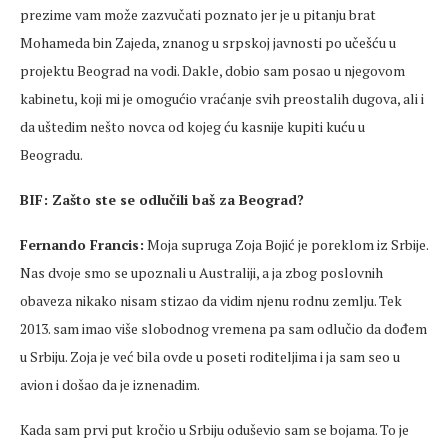
prezime vam može zazvučati poznato jer je u pitanju brat
Mohameda bin Zajeda, znanog u srpskoj javnosti po učešću u
projektu Beograd na vodi. Dakle, dobio sam posao u njegovom
kabinetu, koji mi je omogućio vraćanje svih preostalih dugova, ali i
da uštedim nešto novca od kojeg ću kasnije kupiti kuću u
Beogradu.
BIF: Zašto ste se odlučili baš za Beograd?
Fernando Francis:
Moja supruga Zoja Bojić je poreklom iz Srbije.
Nas dvoje smo se upoznali u Australiji, a ja zbog poslovnih
obaveza nikako nisam stizao da vidim njenu rodnu zemlju. Tek
2013. sam imao više slobodnog vremena pa sam odlučio da dođem
u Srbiju. Zoja je već bila ovde u poseti roditeljima i ja sam seo u
avion i došao da je iznenadim.
Kada sam prvi put kročio u Srbiju oduševio sam se bojama. To je