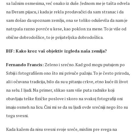
sa lažnim osmesima, već onako iz duše. Jednom me je tašta odvela
na Đeram pijacu, i kada je rekla prodavačici da sam stranac i da
sam došao da upoznam zemlju, ona se toliko oduševila da nam je
natrpala razno povrće u kese, kao poklon za mene. To je više od
obične dobrodošlice, to je prijateljska dobrodošlica.
BIF: Kako kroz vaš objektiv izgleda naša zemlja?
Fernando Francis:
Zeleno i srećno. Kad god mogu putujem po
Srbiji i fotografišem ono što mi privuče pažnju. To je često priroda,
ali i očuvana tradicija, bilo da su u pitanju crkve, etno kuće ili život
na selu. I ljudi. Na primer, slikao sam više puta radnike koji
obavljaju teške fizičke poslove i skoro na svakoj fotografiji oni
imaju osmeh na licu. Čini mi se da su ljudi ovde srećniji nego što su
toga svesni.
Kada kažem da nisu svesni svoje sreće, mislim pre svega na