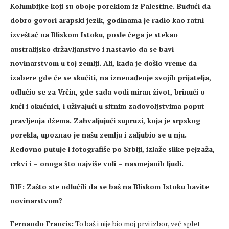
Kolumbijke koji su oboje poreklom iz Palestine. Budući da
dobro govori arapski jezik, godinama je radio kao ratni
izveštač na Bliskom Istoku, posle čega je stekao
australijsko državljanstvo i nastavio da se bavi
novinarstvom u toj zemlji. Ali, kada je došlo vreme da
izabere gde će se skućiti, na iznenađenje svojih prijatelja,
odlučio se za Vrčin, gde sada vodi miran život, brinući o
kući i okućnici, i uživajući u sitnim zadovoljstvima poput
pravljenja džema. Zahvaljujući supruzi, koja je srpskog
porekla, upoznao je našu zemlju i zaljubio se u nju.
Redovno putuje i fotografiše po Srbiji, izlaže slike pejzaža,
crkvi i – onoga što najviše voli – nasmejanih ljudi.
BIF: Zašto ste odlučili da se baš na Bliskom Istoku bavite
novinarstvom?
Fernando Francis:
To baš i nije bio moj prvi izbor, već splet