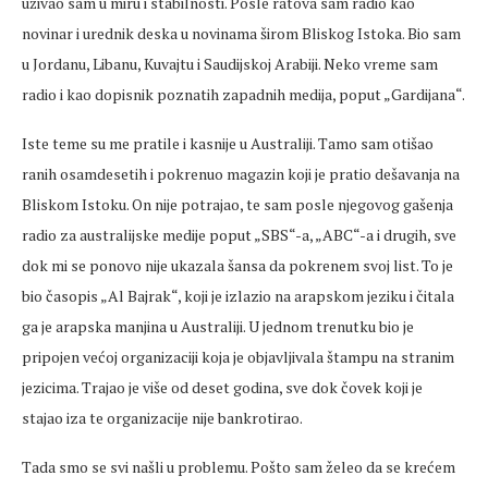
uživao sam u miru i stabilnosti. Posle ratova sam radio kao
novinar i urednik deska u novinama širom Bliskog Istoka. Bio sam
u Jordanu, Libanu, Kuvajtu i Saudijskoj Arabiji. Neko vreme sam
radio i kao dopisnik poznatih zapadnih medija, poput „Gardijana“.
Iste teme su me pratile i kasnije u Australiji. Tamo sam otišao
ranih osamdesetih i pokrenuo magazin koji je pratio dešavanja na
Bliskom Istoku. On nije potrajao, te sam posle njegovog gašenja
radio za australijske medije poput „SBS“-a, „ABC“-a i drugih, sve
dok mi se ponovo nije ukazala šansa da pokrenem svoj list. To je
bio časopis „Al Bajrak“, koji je izlazio na arapskom jeziku i čitala
ga je arapska manjina u Australiji. U jednom trenutku bio je
pripojen većoj organizaciji koja je objavljivala štampu na stranim
jezicima. Trajao je više od deset godina, sve dok čovek koji je
stajao iza te organizacije nije bankrotirao.
Tada smo se svi našli u problemu. Pošto sam želeo da se krećem