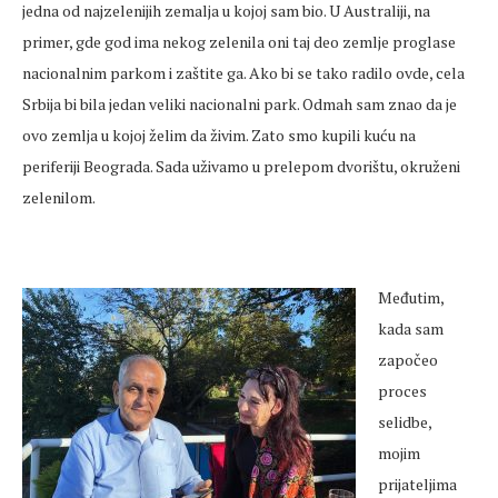
jedna od najzelenijih zemalja u kojoj sam bio. U Australiji, na
primer, gde god ima nekog zelenila oni taj deo zemlje proglase
nacionalnim parkom i zaštite ga. Ako bi se tako radilo ovde, cela
Srbija bi bila jedan veliki nacionalni park. Odmah sam znao da je
ovo zemlja u kojoj želim da živim. Zato smo kupili kuću na
periferiji Beograda. Sada uživamo u prelepom dvorištu, okruženi
zelenilom.
Međutim,
kada sam
započeo
proces
selidbe,
mojim
prijateljima