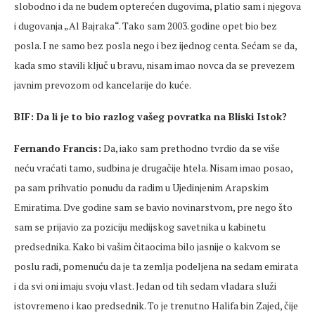
slobodno i da ne budem opterećen dugovima, platio sam i njegova
i dugovanja „Al Bajraka“. Tako sam 2003. godine opet bio bez
posla. I ne samo bez posla nego i bez ijednog centa. Sećam se da,
kada smo stavili ključ u bravu, nisam imao novca da se prevezem
javnim prevozom od kancelarije do kuće.
BIF: Da li je to bio razlog vašeg povratka na Bliski Istok?
Fernando Francis:
Da, iako sam prethodno tvrdio da se više
neću vraćati tamo, sudbina je drugačije htela. Nisam imao posao,
pa sam prihvatio ponudu da radim u Ujedinjenim Arapskim
Emiratima. Dve godine sam se bavio novinarstvom, pre nego što
sam se prijavio za poziciju medijskog savetnika u kabinetu
predsednika. Kako bi vašim čitaocima bilo jasnije o kakvom se
poslu radi, pomenuću da je ta zemlja podeljena na sedam emirata
i da svi oni imaju svoju vlast. Jedan od tih sedam vladara služi
istovremeno i kao predsednik. To je trenutno Halifa bin Zajed, čije