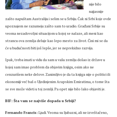
nije bilo
najjasnije
zašto napuštam Australiju i selim se u Srbiju. Čak ni Srbi koje ovde
upoznajem ne razumeju zašto sam to uradio. Građani Srbije su
veoma nezadovoljni situacijom u kojoj se nalaze, ali meni kao
strancu ova zemlja deluje kao lepo mesto za život. Čini mi se da
će u budućnosti biti još lepše, jer se neprekidno razvija.
Ipak, treba imati u vidu da sam u vašu zemlju došao iz države u
kojoj sam imao problem da objavim knjigu, osim ako ne
cenzurišem neke delove. Zanimljivo je da ta knjiga nije o politici ili
ekonomiji već baš o Ujedinjenim Arapskim Emiratima, o tome šta
se sve može videti u toj zemlji. Pa opet nije bilo lako objaviti je.
BIF: Šta vam se najviše dopada u Srbiji?
Fernando Francis:
Ljudi. Veoma su ljubazni, ali ne izveštačeno,