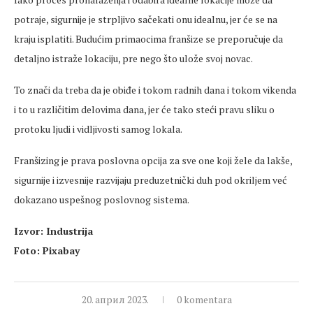
potraje, sigurnije je strpljivo sačekati onu idealnu, jer će se na
kraju isplatiti. Budućim primaocima franšize se preporučuje da
detaljno istraže lokaciju, pre nego što ulože svoj novac.
To znači da treba da je obiđe i tokom radnih dana i tokom vikenda
i to u različitim delovima dana, jer će tako steći pravu sliku o
protoku ljudi i vidljivosti samog lokala.
Franšizing je prava poslovna opcija za sve one koji žele da lakše,
sigurnije i izvesnije razvijaju preduzetnički duh pod okriljem već
dokazano uspešnog poslovnog sistema.
Izvor: Industrija
Foto: Pixabay
20. април 2023.
0 komentara