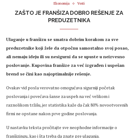
Ekonomija
Vesti
ZAŠTO JE FRANŠIZA DOBRO REŠENJE ZA
PREDUZETNIKA
Ulaganje u franšizu se smatra dobrim korakom za sve
preduzetnike koji žele da otpočnu samostalno svoj posao,
ali nemaju ideju ili su nesigurni da se upuste u neizvesno
poslovanje. Kupovina franšize za već izgrađen i uspešan
brend se čini kao najoptimalnije rešenje.
Ovakav vid posla verovatno omogućava sigurniji početak
poslovanja i povećava šanse za uspeh na već velikom i
raznolikom tržišu, jer statistika kaže da čak 80% novootvorenih
firmi ne opstane nakon prve godine poslovanja.
U nastavku teksta pročitajte sve neophodne informacije o
franšizingu, kao i šta treba da znate pre ulaganja.