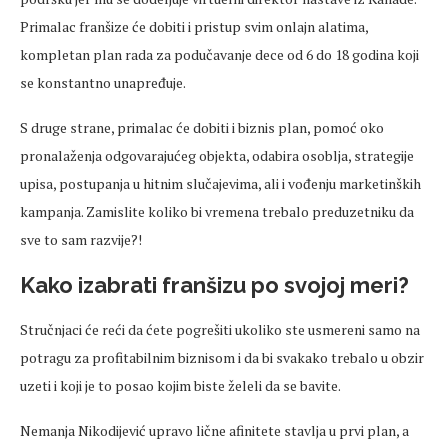
Primalac franšize će dobiti i pristup svim onlajn alatima,
kompletan plan rada za podučavanje dece od 6 do 18 godina koji
se konstantno unapređuje.
S druge strane, primalac će dobiti i biznis plan, pomoć oko
pronalaženja odgovarajućeg objekta, odabira osoblja, strategije
upisa, postupanja u hitnim slučajevima, ali i vođenju marketinških
kampanja. Zamislite koliko bi vremena trebalo preduzetniku da
sve to sam razvije?!
Kako izabrati franšizu po svojoj meri?
Stručnjaci će reći da ćete pogrešiti ukoliko ste usmereni samo na
potragu za profitabilnim biznisom i da bi svakako trebalo u obzir
uzeti i koji je to posao kojim biste želeli da se bavite.
Nemanja Nikodijević upravo lične afinitete stavlja u prvi plan, a