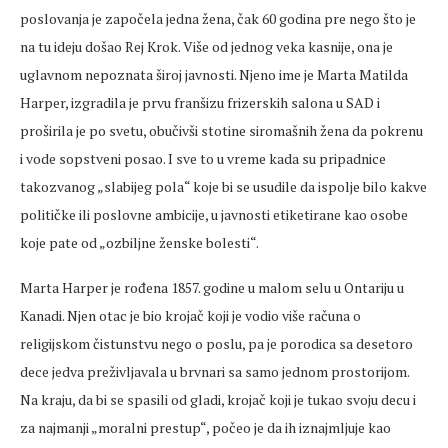
poslovanja je započela jedna žena, čak 60 godina pre nego što je
na tu ideju došao Rej Krok. Više od jednog veka kasnije, ona je
uglavnom nepoznata široj javnosti. Njeno ime je Marta Matilda
Harper, izgradila je prvu franšizu frizerskih salona u SAD i
proširila je po svetu, obučivši stotine siromašnih žena da pokrenu
i vode sopstveni posao. I sve to u vreme kada su pripadnice
takozvanog „slabijeg pola“ koje bi se usudile da ispolje bilo kakve
političke ili poslovne ambicije, u javnosti etiketirane kao osobe
koje pate od „ozbiljne ženske bolesti“.
Marta Harper je rođena 1857. godine u malom selu u Ontariju u
Kanadi. Njen otac je bio krojač koji je vodio više računa o
religijskom čistunstvu nego o poslu, pa je porodica sa desetoro
dece jedva preživljavala u brvnari sa samo jednom prostorijom.
Na kraju, da bi se spasili od gladi, krojač koji je tukao svoju decu i
za najmanji „moralni prestup“, počeo je da ih iznajmljuje kao