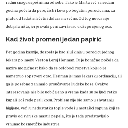
radnu snagu uspešnijima od sebe. Tako je Marta već sa sedam
godina počela da pere, čisti i kuva po bogatim porodicama, za
platu od tadašnjih četiri dolara mesečno. Od tog novca nije
dobijala ništa, jer je svaki peni završavao u džepu njenog oca.
Kad život promeni jedan papirić
Pet godina kasnije, dospela je kao sluškinja u porodicu jednog
lekara po imenu Veston Leroj Heriman. Tu je konačno počela da
nazire mogućnost kako da se oslobodi ropstva koje joj je
nametnuo sopstveni otac. Heriman je imao lekarsku ordinaciju, ali
ga je posebno zanimalo proučavanje ljudske kose. Ovakvo
interesovanje nije bilo uobičajeno u vreme kada su se ljudi retko
kupali i još ređe prali kosu. Problem nije bio samo u shvatanju
higijene, već i u nedostatku tople vode i u nestašici sapuna koji se
pravio od svinjske masti i pepela, što je tada predstavljalo
vrhunac kozmetičke industrije.