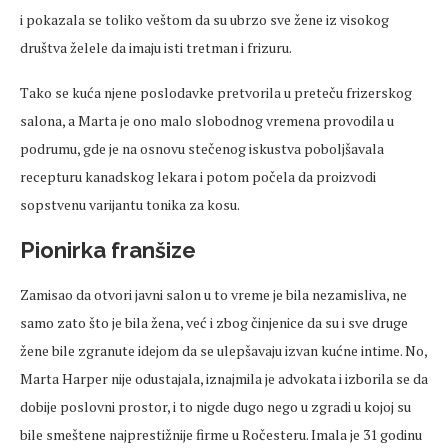
i pokazala se toliko veštom da su ubrzo sve žene iz visokog
društva želele da imaju isti tretman i frizuru.
Tako se kuća njene poslodavke pretvorila u preteču frizerskog
salona, a Marta je ono malo slobodnog vremena provodila u
podrumu, gde je na osnovu stečenog iskustva poboljšavala
recepturu kanadskog lekara i potom počela da proizvodi
sopstvenu varijantu tonika za kosu.
Pionirka franšize
Zamisao da otvori javni salon u to vreme je bila nezamisliva, ne
samo zato što je bila žena, već i zbog činjenice da su i sve druge
žene bile zgranute idejom da se ulepšavaju izvan kućne intime. No,
Marta Harper nije odustajala, iznajmila je advokata i izborila se da
dobije poslovni prostor, i to nigde dugo nego u zgradi u kojoj su
bile smeštene najprestižnije firme u Ročesteru. Imala je 31 godinu