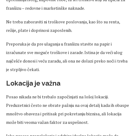
franšizu – redovne i marketinške naknade.
Ne treba zaboraviti ni troškove poslovanja, kao što su renta,
režije, plate i doprinosi zaposlenih.
Preporuka je da pre ulaganja u franšizu stavite na papir i
izračunate sve moguće troškove i zarade. Istina je da veći ulog
najčešće donosi i veću zaradu, ali ona ne dolazi preko noći i treba
je strpljivo čekati.
Lokacija je važna
Posao nikada ne bi trebalo započinjati na lošoj lokaciji.
Preduzetnici često ne obrate pažnju na ovaj detalj kada ih obaspe
mnoštvo obaveza i pritisak pri pokretanju biznisa, ali lokacija
može biti veoma važan faktor za uspešnost.
Iako proces pronalaženja i odabira idealne lokacije može da