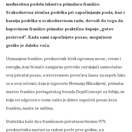
međusobna podela iskustva primalaca franšize.
Svakodnevna stručna podrška pri započinjanju posla, kao i
kasnija podrška u svakodnevnom radu, dovodi do toga da
kupovinom franšize primalac praktično kupuje „gotov
proizvod”. Kada sami započinjete posao, mogućnost
greške je daleko veća.
Uzimanjem franšize, preduzetnik štedi ogroman novac, vreme i
energiju, koje bi inače zasigurno potrošio razvijajući samostalno
svoj privatni posao, a istovremeno povećava šanse za uspeh. Iako
se u ovoj rečenici, koju je izgovorio Nemanja Nikodijević, primalac
master franšize portugalskog brenda DepilConcept za Srbiju, ne
kriju svi odgovori o tome zašto je dobro započeti posao kroz
franšizu, nazire se suština.
Statistika kaže da u franšiznom privatnom biznisu 97%
preduzetnika nastavi sa radom posle prve godine, a u