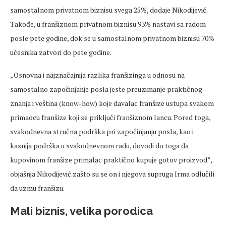
samostalnom privatnom biznisu svega 25%, dodaje Nikodijević.
Takođe, u franšiznom privatnom biznisu 93% nastavi sa radom
posle pete godine, dok se u samostalnom privatnom biznisu 70%
učesnika zatvori do pete godine.
„Osnovna i najznačajnija razlika franšizinga u odnosu na
samostalno započinjanje posla jeste preuzimanje praktičnog
znanja i veština (know-how) koje davalac franšize ustupa svakom
primaocu franšize koji se priključi franšiznom lancu. Pored toga,
svakodnevna stručna podrška pri započinjanju posla, kao i
kasnija podrška u svakodnevnom radu, dovodi do toga da
kupovinom franšize primalac praktično kupuje gotov proizvod”,
objašnja Nikodijević zašto su se on i njegova supruga Irma odlučili
da uzmu franšizu.
Mali biznis, velika porodica