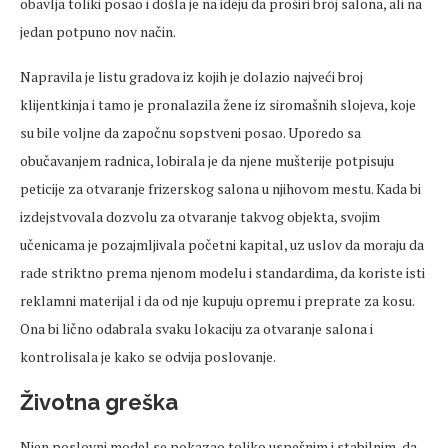
obavlja toliki posao i došla je na ideju da proširi broj salona, ali na
jedan potpuno nov način.
Napravila je listu gradova iz kojih je dolazio najveći broj
klijentkinja i tamo je pronalazila žene iz siromašnih slojeva, koje
su bile voljne da započnu sopstveni posao. Uporedo sa
obučavanjem radnica, lobirala je da njene mušterije potpisuju
peticije za otvaranje frizerskog salona u njihovom mestu. Kada bi
izdejstvovala dozvolu za otvaranje takvog objekta, svojim
učenicama je pozajmljivala početni kapital, uz uslov da moraju da
rade striktno prema njenom modelu i standardima, da koriste isti
reklamni materijal i da od nje kupuju opremu i preprate za kosu.
Ona bi lično odabrala svaku lokaciju za otvaranje salona i
kontrolisala je kako se odvija poslovanje.
Životna greška
Njen poslovni model se pokazao toliko uspešnim i stabilnim, da