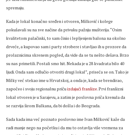
spremaju.
Kada je lokal konačno sređen i otvoren, Milković i kolege
pokušavali su na sve načine da privuku pažnju mušterija. “Osim
kvalitetom palačinki, to sam činio i lepljenjem balona na okolno
drveće, a kupovao sam i party strobere i stavljao ih u prozore da
prolaznicima skrenem pogled, da vide da se tu nešto dešava. Brzo
su nas primetili. Postali smo hit. Nekada je u 28 kvadrata bilo 40
ljudi. Onda sam odlučio otvoriti drugi lokal”, priseća se on. Tako je
Milky već stekao ime u Hrvatskoj, a onda je, kada se brendirao,
započeo i svoju regionalnu priču
izdajući franšize
. Prvi franšizni
lokal otvoren je u Sarajevu, a zatim je poslovna priča krenula da
se razvija širom Balkana, da bi došla i do Beograda.
Sada kada ima već poznato poslovno ime Ivan Milković kaže da
radi manje nego na početku i da mu to ostavlja više vremena za