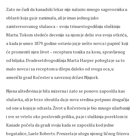
Zato ne čudi da kanadski lekar nije nalazio mnogo sagovornika u
oblasti koja ga je zanimala, ali je imao jednog jako
zainteresovanog slušaoca – svoju trinaestogodišnju sluškinju
Martu. Tokom sledeće decenije sa njom je delio sva svoja otkrića,
a kada je umro 1879. godine ostavio joj je nešto novca i papirić koji
će promeniti njen život – recepturu tonika za kosu, spravljenog
od biljaka. Dvadesetdvogodišnja Marta Harper pobegla je sa to
malo novca i sa receptom u džepu daleko od svoga oca, u
američki grad Ročester u saveznoj državi Njujork.
Njena ušteđevina je bila mizerna i zato se ponovo zaposlila kao
služavka, ali je brzo shvatila da je nova sredina potpuno drugačija
od one u kojoj je odrasla. Život u Ročesteru je bio mnogo užurbaniji
i sve se vrtelo oko poslovnih prilika, pa je i sluškinja poreklom iz
Kanade počela da gradi svoju kada se zaposlila kod jedne
bogatašice, Luele Roberts. Preuzela je ulogu njenog ličnog frizera