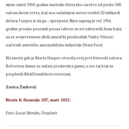
njene smrti 1950. godine nasledio frizersko carstvo od preko 500
salona širom sveta, koji su u sadašnjem novcu vredeli 20 milijardi
dolara. I uspeo je da ga – upropasti. Njen suprug je već 1956.
godine prodao posrnuli posao i ubrzo su svi zaboravili ženu kojoj
su se svojevremeno divili američki predsednik Vudro Vilson i
začetnik američke automobilske industrije Henri Ford.
Na mestu gde je Marta Harper otvorila svoj prvi frizerski salon u
Ročesteru danas se nalazi prodavnica guma, a ceo taj kraj su
preplavili MekDonaldsovi restorani.
Zorica Žarković
Biznis & finansije 207, mart 2023.
Foto: Lucas Mendes, Unsplash