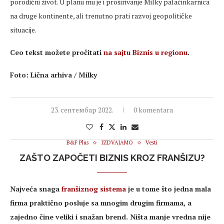
porodični život. U planu mu je i proširivanje Milky palačinkarnica
na druge kontinente, ali trenutno prati razvoj geopolitičke
situacije.
Ceo tekst možete pročitati
na sajtu Biznis u regionu
.
Foto: Lična arhiva / Milky
23. септембар 2022.
0 komentara
B&F Plus
IZDVAJAMO
Vesti
ZAŠTO ZAPOČETI BIZNIS KROZ FRANŠIZU?
Najveća snaga
franšiznog sistema
je u tome što jedna mala
firma praktično posluje sa mnogim drugim firmama, a
zajedno čine veliki i snažan brend. Ništa manje vredna nije