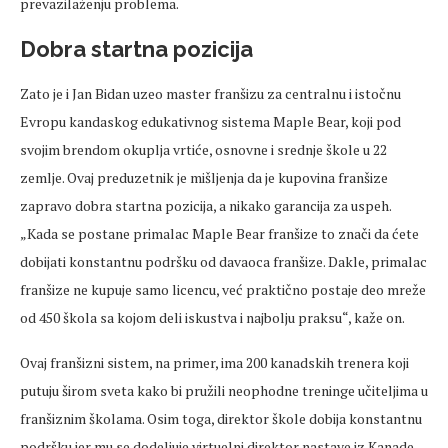
prevazilaženju problema.
Dobra startna pozicija
Zato je i Jan Bidan uzeo master franšizu za centralnu i istočnu
Evropu kandaskog edukativnog sistema Maple Bear, koji pod
svojim brendom okuplja vrtiće, osnovne i srednje škole u 22
zemlje. Ovaj preduzetnik je mišljenja da je kupovina franšize
zapravo dobra startna pozicija, a nikako garancija za uspeh.
„Kada se postane primalac Maple Bear franšize to znači da ćete
dobijati konstantnu podršku od davaoca franšize. Dakle, primalac
franšize ne kupuje samo licencu, već praktično postaje deo mreže
od 450 škola sa kojom deli iskustva i najbolju praksu“, kaže on.
Ovaj franšizni sistem, na primer, ima 200 kanadskih trenera koji
putuju širom sveta kako bi pružili neophodne treninge učiteljima u
franšiznim školama. Osim toga, direktor škole dobija konstantnu
podršku jer mu se dodeljuje virtuelni direktor nastave iz Kanade.