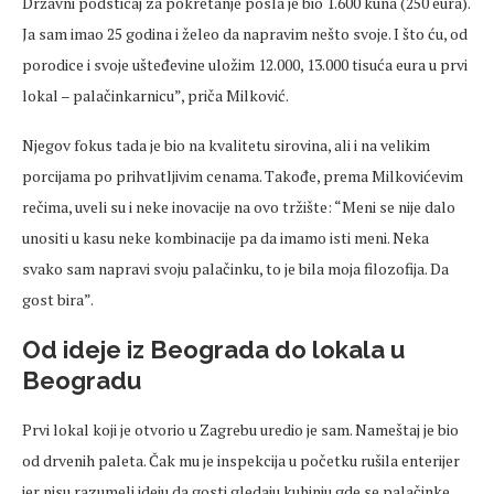
Državni podsticaj za pokretanje posla je bio 1.600 kuna (250 eura).
Ja sam imao 25 godina i želeo da napravim nešto svoje. I što ću, od
porodice i svoje ušteđevine uložim 12.000, 13.000 tisuća eura u prvi
lokal – palačinkarnicu”, priča Milković.
Njegov fokus tada je bio na kvalitetu sirovina, ali i na velikim
porcijama po prihvatljivim cenama. Takođe, prema Milkovićevim
rečima, uveli su i neke inovacije na ovo tržište: “Meni se nije dalo
unositi u kasu neke kombinacije pa da imamo isti meni. Neka
svako sam napravi svoju palačinku, to je bila moja filozofija. Da
gost bira”.
Od ideje iz Beograda do lokala u
Beogradu
Prvi lokal koji je otvorio u Zagrebu uredio je sam. Nameštaj je bio
od drvenih paleta. Čak mu je inspekcija u početku rušila enterijer
jer nisu razumeli ideju da gosti gledaju kuhinju gde se palačinke