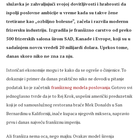
služavka je zahvaljujući svojoj dovitljivosti i hrabrosti da
ispolji poslovne ambicije u vreme kada su takve žene
tretirane kao „ozbiljno bolesne“, začela i razvila modernu
frizersku industriju. Izgradila je franšizno carstvo od preko
500 frizerskih salona širom SAD, Kanade i Evrope, koji su u
sadašnjem novcu vredeli 20 milijardi dolara. Uprkos tome,
danas skoro niko ne zna za nju.
Istoričari ekonomije mogu i te kako da se ogreše o činjenice. To
dokazuje i primer da danas praktično niko ne dovodi u pitanje
podatak ko je začetnik
franšiznog modela poslovanja
. Gotovo svi
jednoglasno tvrde da je to Rej Krok, uspešni američki preduzetnik
koji je od samouslužnog restorana braće Mek Donalds u San
Bernardinu u Kaliforniji, inače kupaca njegovih miksera, napravio
prvu i danas najveću franšiznu imperiju.
Ali franšiza nema oca, nego majku. Ovakav model širenja