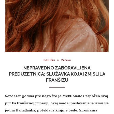
B&F Plus
Zabava
NEPRAVEDNO ZABORAVLJENA
PREDUZETNICA: SLUŽAVKA KOJA IZMISLILA
FRANŠIZU
Šezdeset godina pre nego što je MekDonalds započeo svoj
put ka franšiznoj imperiji, ovaj model poslovanja je izmislila
jedna Kanađanka, potekla iz krajnje bede. Siromašna