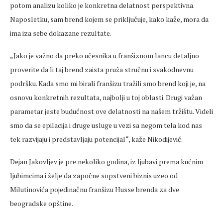
potom analizu koliko je konkretna delatnost perspektivna.
Naposletku, sam brend kojem se priključuje, kako kaže, mora da
ima iza sebe dokazane rezultate.
„Jako je važno da preko učesnika u franšiznom lancu detaljno
proverite da li taj brend zaista pruža stručnu i svakodnevnu
podršku. Kada smo mi birali franšizu tražili smo brend koji je, na
osnovu konkretnih rezultata, najbolji u toj oblasti. Drugi važan
parametar jeste budućnost ove delatnosti na našem tržištu. Videli
smo da se epilacija i druge usluge u vezi sa negom tela kod nas
tek razvijaju i predstavljaju potencijal“, kaže Nikodijević.
Dejan Jakovljev je pre nekoliko godina, iz ljubavi prema kućnim
ljubimcima i želje da započne sopstveni biznis uzeo od
Milutinovića pojedinačnu franšizu Husse brenda za dve
beogradske opštine.