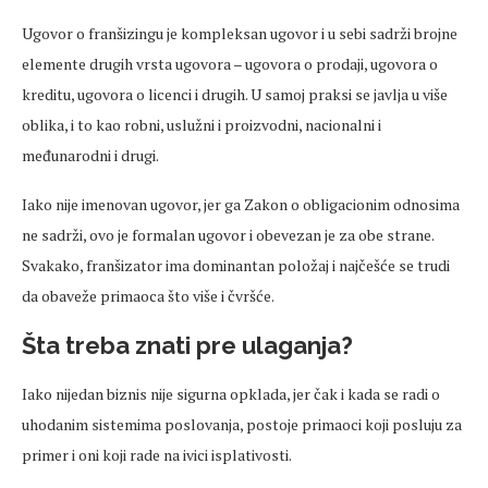
Ugovor o franšizingu je kompleksan ugovor i u sebi sadrži brojne
elemente drugih vrsta ugovora – ugovora o prodaji, ugovora o
kreditu, ugovora o licenci i drugih. U samoj praksi se javlja u više
oblika, i to kao robni, uslužni i proizvodni, nacionalni i
međunarodni i drugi.
Iako nije imenovan ugovor, jer ga Zakon o obligacionim odnosima
ne sadrži, ovo je formalan ugovor i obevezan je za obe strane.
Svakako, franšizator ima dominantan položaj i najčešće se trudi
da obaveže primaoca što više i čvršće.
Šta treba znati pre ulaganja?
Iako nijedan biznis nije sigurna opklada, jer čak i kada se radi o
uhodanim sistemima poslovanja, postoje primaoci koji posluju za
primer i oni koji rade na ivici isplativosti.