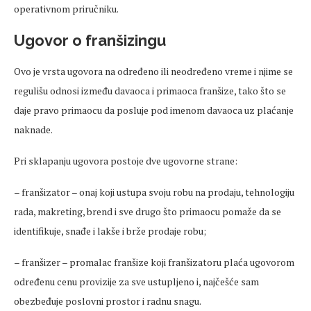
operativnom priručniku.
Ugovor o franšizingu
Ovo je vrsta ugovora na određeno ili neodređeno vreme i njime se
regulišu odnosi između davaoca i primaoca franšize, tako što se
daje pravo primaocu da posluje pod imenom davaoca uz plaćanje
naknade.
Pri sklapanju ugovora postoje dve ugovorne strane:
– franšizator – onaj koji ustupa svoju robu na prodaju, tehnologiju
rada, makreting, brend i sve drugo što primaocu pomaže da se
identifikuje, snađe i lakše i brže prodaje robu;
– franšizer – promalac franšize koji franšizatoru plaća ugovorom
određenu cenu provizije za sve ustupljeno i, najčešće sam
obezbeđuje poslovni prostor i radnu snagu.