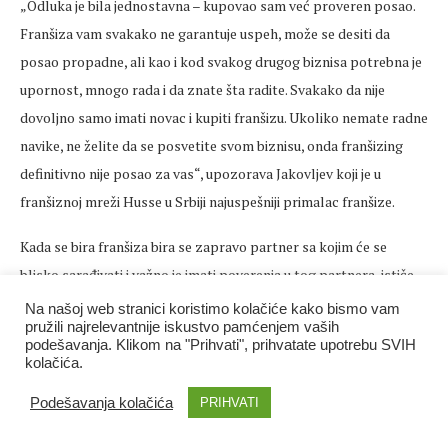
„Odluka je bila jednostavna – kupovao sam već proveren posao.
Franšiza vam svakako ne garantuje uspeh, može se desiti da
posao propadne, ali kao i kod svakog drugog biznisa potrebna je
upornost, mnogo rada i da znate šta radite. Svakako da nije
dovoljno samo imati novac i kupiti franšizu. Ukoliko nemate radne
navike, ne želite da se posvetite svom biznisu, onda franšizing
definitivno nije posao za vas“, upozorava Jakovljev koji je u
franšiznoj mreži Husse u Srbiji najuspešniji primalac franšize.
Kada se bira franšiza bira se zapravo partner sa kojim će se
blisko sarađivati i važno je imati poverenja u tog partnera, ističe
Jan Bidan. Zbog toga je, osim izbora franšize koja je dokazala da
Na našoj web stranici koristimo kolačiće kako bismo vam
pružili najrelevantnije iskustvo pamćenjem vaših
uspešno može da posluje u različitim okruženjima, važno
podešavanja. Klikom na "Prihvati", prihvatate upotrebu SVIH
proceniti i da li nam odgovara partner s kojim želimo da radimo.
kolačića.
Niko nije savršen
Podešavanja kolačića
PRIHVATI