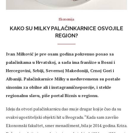
Ekonomija
KAKO SU MILKY PALAČINKARNICE OSVOJILE
REGION?
Ivan Milković je pre osam godina pokrenuo posao sa
palačinkama u Hrvatskoj, a sada ima franšize u Bosni i
Hercegovini, Srbiji, Severnoj Makedoniji, Crnoj Gori i
Albaniji. Palačinkarnice Milky u međuvremenu su postale
sinonim za obilne ali i instagramičneporcije, i stekle
regionalnu slavu, piše portal Biznis u regionu.
Ideju da otvori palačinkarnicu dao mu je drugar koji je čuo da su
ovakvi ugostiteljski objekti hit u Beogradu. “Kada sam završio
Ekonomski fakultet, smer menadžment, bila je 2014. godina. Kriza.