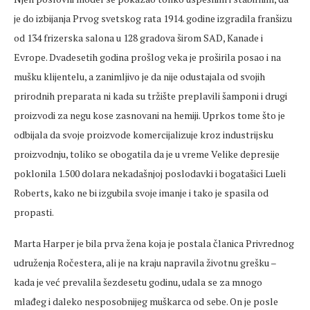
je do izbijanja Prvog svetskog rata 1914. godine izgradila franšizu
od 134 frizerska salona u 128 gradova širom SAD, Kanade i
Evrope. Dvadesetih godina prošlog veka je proširila posao i na
mušku klijentelu, a zanimljivo je da nije odustajala od svojih
prirodnih preparata ni kada su tržište preplavili šamponi i drugi
proizvodi za negu kose zasnovani na hemiji. Uprkos tome što je
odbijala da svoje proizvode komercijalizuje kroz industrijsku
proizvodnju, toliko se obogatila da je u vreme Velike depresije
poklonila 1.500 dolara nekadašnjoj poslodavki i bogatašici Lueli
Roberts, kako ne bi izgubila svoje imanje i tako je spasila od
propasti.
Marta Harper je bila prva žena koja je postala članica Privrednog
udruženja Ročestera, ali je na kraju napravila životnu grešku –
kada je već prevalila šezdesetu godinu, udala se za mnogo
mlađeg i daleko nesposobnijeg muškarca od sebe. On je posle