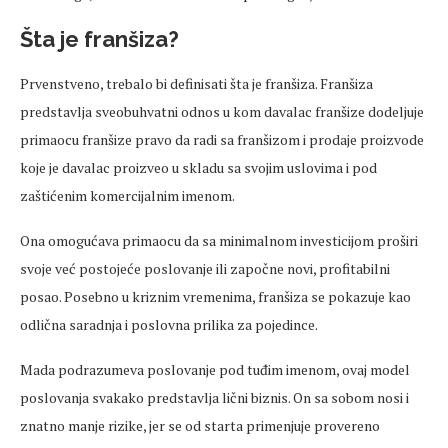
Šta je franšiza?
Prvenstveno, trebalo bi definisati šta je franšiza. Franšiza
predstavlja sveobuhvatni odnos u kom davalac franšize dodeljuje
primaocu franšize pravo da radi sa franšizom i prodaje proizvode
koje je davalac proizveo u skladu sa svojim uslovima i pod
zaštićenim komercijalnim imenom.
Ona omogućava primaocu da sa minimalnom investicijom proširi
svoje već postojeće poslovanje ili započne novi, profitabilni
posao. Posebno u kriznim vremenima, franšiza se pokazuje kao
odlična saradnja i poslovna prilika za pojedince.
Mada podrazumeva poslovanje pod tuđim imenom, ovaj model
poslovanja svakako predstavlja lični biznis. On sa sobom nosi i
znatno manje rizike, jer se od starta primenjuje provereno