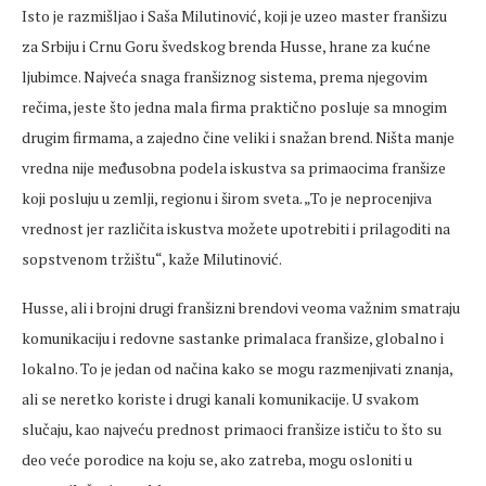
Isto je razmišljao i Saša Milutinović, koji je uzeo master franšizu
za Srbiju i Crnu Goru švedskog brenda Husse, hrane za kućne
ljubimce. Najveća snaga franšiznog sistema, prema njegovim
rečima, jeste što jedna mala firma praktično posluje sa mnogim
drugim firmama, a zajedno čine veliki i snažan brend. Ništa manje
vredna nije međusobna podela iskustva sa primaocima franšize
koji posluju u zemlji, regionu i širom sveta. „To je neprocenjiva
vrednost jer različita iskustva možete upotrebiti i prilagoditi na
sopstvenom tržištu“, kaže Milutinović.
Husse, ali i brojni drugi franšizni brendovi veoma važnim smatraju
komunikaciju i redovne sastanke primalaca franšize, globalno i
lokalno. To je jedan od načina kako se mogu razmenjivati znanja,
ali se neretko koriste i drugi kanali komunikacije. U svakom
slučaju, kao najveću prednost primaoci franšize ističu to što su
deo veće porodice na koju se, ako zatreba, mogu osloniti u