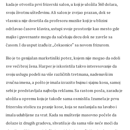
kada je otvorila prvi frizerski salon, u koji je uložila 360 dolara,
svoju životnu ušteđevinu. Ali salon je zvrjao prazan, dok se
vlasnica nije dosetila da profesoru muzike koji je u blizini
održavao časove klavira, ustupi svoje prostorije kao mesto gde
majke i guvernante mogu da sačekaju decu dok ne završe sa
časom. I da usput izađu iz „čekaonice“ sa novom frizurom.
Bio je to genijalan marketinški potez, kojem nije mogao da odoli
sve veći broj žena. Harper je iskoristila takvo interesovanje da
svoju uslugu podeli na više različitih tretmana, nadenuvši im
zvučna imena, a pošto je imala izrazito bujnu i sjajnu kosu, samoj
sebi je predstavljala najbolju reklamu. Sa rastom posla, zaradu je
uložila u opremu koju je takođe sama osmislila. Izumela je prvu
frizersku stolicu za pranje kose, koja se naslanjala na lavabo i
imala udubljene za vrat. Kada su mušterije masovno počele da
dolaze iz drugih gradova, shvatila je da sama više neće moći da