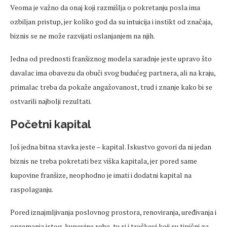
Veoma je važno da onaj koji razmišlja o pokretanju posla ima
ozbiljan pristup, jer koliko god da su intuicija i instikt od značaja,
biznis se ne može razvijati oslanjanjem na njih.
Jedna od prednosti franšiznog modela saradnje jeste upravo što
davalac ima obavezu da obuči svog budućeg partnera, ali na kraju,
primalac treba da pokaže angažovanost, trud i znanje kako bi se
ostvarili najbolji rezultati.
Početni kapital
Još jedna bitna stavka jeste – kapital. Iskustvo govori da ni jedan
biznis ne treba pokretati bez viška kapitala, jer pored same
kupovine franšize, neophodno je imati i dodatni kapital na
raspolaganju.
Pored iznajmljivanja poslovnog prostora, renoviranja, uređivanja i
opremanja istog, kupovine robe, tu si i troškovi koji su tipični za