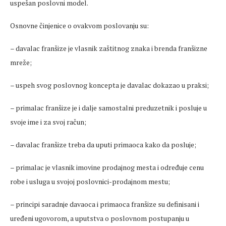
uspešan poslovni model.
Osnovne činjenice o ovakvom poslovanju su:
– davalac franšize je vlasnik zaštitnog znaka i brenda franšizne
mreže;
– uspeh svog poslovnog koncepta je davalac dokazao u praksi;
– primalac franšize je i dalje samostalni preduzetnik i posluje u
svoje ime i za svoj račun;
– davalac franšize treba da uputi primaoca kako da posluje;
– primalac je vlasnik imovine prodajnog mesta i određuje cenu
robe i usluga u svojoj poslovnici-prodajnom mestu;
– principi saradnje davaoca i primaoca franšize su definisani i
uređeni ugovorom, a uputstva o poslovnom postupanju u