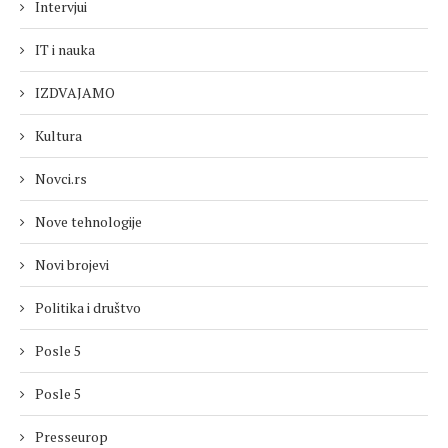
Intervjui
IT i nauka
IZDVAJAMO
Kultura
Novci.rs
Nove tehnologije
Novi brojevi
Politika i društvo
Posle 5
Posle 5
Presseurop