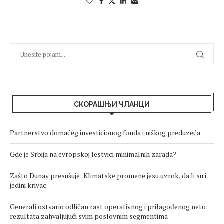
СКОРАШЊИ ЧЛАНЦИ
Partnerstvo domaćeg investicionog fonda i niškog preduzeća
Gde je Srbija na evropskoj lestvici minimalnih zarada?
Zašto Dunav presušuje: Klimatske promene jesu uzrok, da li su i
jedini krivac
Generali ostvario odličan rast operativnog i prilagođenog neto
rezultata zahvaljujući svim poslovnim segmentima