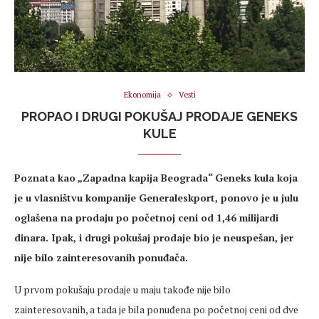
Ekonomija
Vesti
PROPAO I DRUGI POKUŠAJ PRODAJE GENEKS
KULE
Poznata kao „Zapadna kapija Beograda“ Geneks kula koja
je u vlasništvu kompanije Generaleskport, ponovo je u julu
oglašena na prodaju po početnoj ceni od 1,46 milijardi
dinara. Ipak, i drugi pokušaj prodaje bio je neuspešan, jer
nije bilo zainteresovanih ponuđača.
U prvom pokušaju prodaje u maju takođe nije bilo
zainteresovanih, a tada je bila ponuđena po početnoj ceni od dve