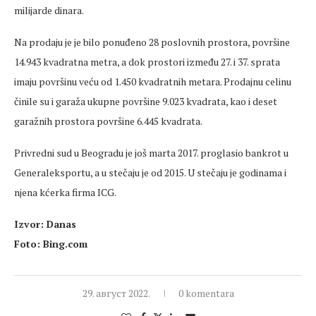
milijarde dinara.
Na prodaju je je bilo ponuđeno 28 poslovnih prostora, površine
14.943 kvadratna metra, a dok prostori između 27. i 37. sprata
imaju površinu veću od 1.450 kvadratnih metara. Prodajnu celinu
činile su i garaža ukupne površine 9.023 kvadrata, kao i deset
garažnih prostora površine 6.445 kvadrata.
Privredni sud u Beogradu je još marta 2017. proglasio bankrot u
Generaleksportu, a u stečaju je od 2015. U stečaju je godinama i
njena kćerka firma ICG.
Izvor: Danas
Foto: Bing.com
29. август 2022.
0 komentara