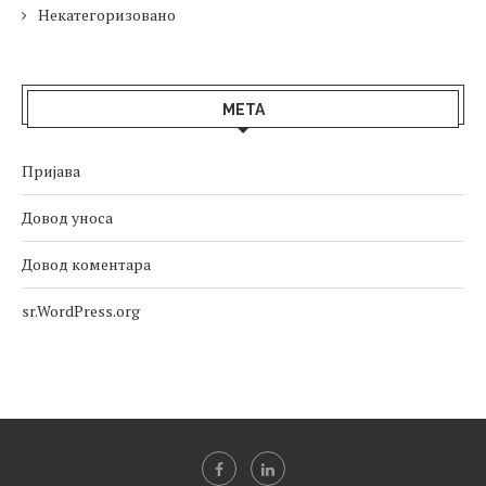
Некатегоризовано
МЕТА
Пријава
Довод уноса
Довод коментара
sr.WordPress.org