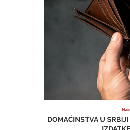
Ekon
DOMAĆINSTVA U SRBIJI
IZDATK