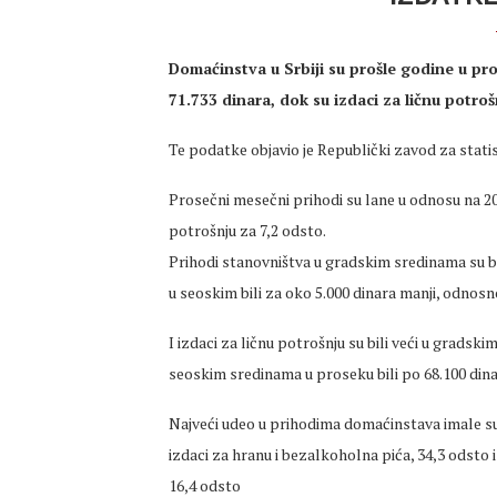
Domaćinstva u Srbiji su prošle godine u pr
71.733 dinara, dok su izdaci za ličnu potrošn
Te podatke objavio je Republički zavod za stati
Prosečni mesečni prihodi su lane u odnosu na 2019
potrošnju za 7,2 odsto.
Prihodi stanovništva u gradskim sredinama su bili
u seoskim bili za oko 5.000 dinara manji, odnosn
I izdaci za ličnu potrošnju su bili veći u gradski
seoskim sredinama u proseku bili po 68.100 dina
Najveći udeo u prihodima domaćinstava imale su p
izdaci za hranu i bezalkoholna pića, 34,3 odsto i 
16,4 odsto