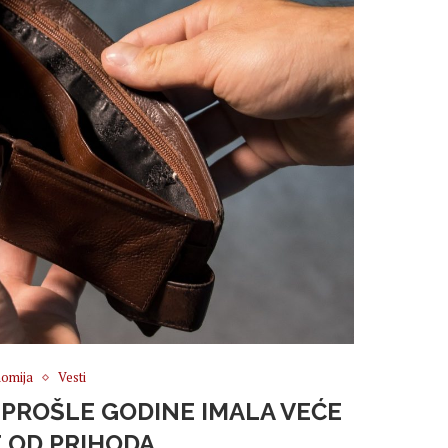
omija
Vesti
 PROŠLE GODINE IMALA VEĆE
E OD PRIHODA