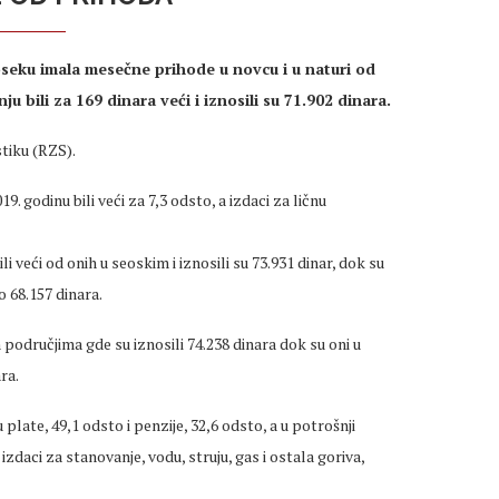
oseku imala mesečne prihode u novcu i u naturi od
ju bili za 169 dinara veći i iznosili su 71.902 dinara.
stiku (RZS).
. godinu bili veći za 7,3 odsto, a izdaci za ličnu
 veći od onih u seoskim i iznosili su 73.931 dinar, dok su
o 68.157 dinara.
m područjima gde su iznosili 74.238 dinara dok su oni u
ra.
late, 49,1 odsto i penzije, 32,6 odsto, a u potrošnji
izdaci za stanovanje, vodu, struju, gas i ostala goriva,