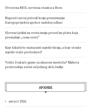
Otvorena MOL servisna stanica u Boru
Napred razvoj privodi kraju preuzimanje
Energoprojekta uprkos sudskoj odluci
Slovenci jedini na svetu imaju prosečnu platu koja
premašuje „cenu sreće“
Koje fakultete maturanti najviše biraju, a koje struke
najviše traže poslodavci?
Volite žvakaće gume sa ukusom mentola? Njihova
proizvodnja zavisi od jednog dela Indije
АРХИВЕ
август 2026