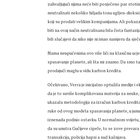
zahvaljujući njima neće biti posječeno par stoti
neutralisati nekoliko hiljada tona ugljen-dioksi
koji su prodati velikim kompanijama. Ali pokazal
biti na ovaj način neutralisana bila čista fantazij
bili slučajevi da niko nije ni imao namjeru da sj
Nama neupućenima ovo više liči na klasičnu ucje
spasavanje planete, ali šta mi znamo. Da smo tak
prodajući maglu u vidu karbon kredita.
Očekivano, Verra je inicijalno optužila medije i e
da je to suviše komplikovana materija za neuke
ukazala metodologija za izračun karbon kredita. 
ruke od ovog modela spasavanja planete, u junu 
iznenada podnio ostavku. U normalnom svijetu, 
da su unutra Gučijeve cipele, to se zove prevara
transakcija, policija hapsi a sud kažnjava.