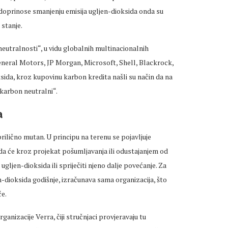
doprinose smanjenju emisija ugljen-dioksida onda su
 stanje.
eutralnosti“, u vidu globalnih multinacionalnih
eneral Motors, JP Morgan, Microsoft, Shell, Blackrock,
ksida, kroz kupovinu karbon kredita našli su način da na
„karbon neutralni“.
a
ilično mutan. U principu na terenu se pojavljuje
i da će kroz projekat pošumljavanja ili odustajanjem od
ugljen-dioksida ili spriječiti njeno dalje povećanje. Za
n-dioksida godišnje, izračunava sama organizacija, što
će.
anizacije Verra, čiji stručnjaci provjeravaju tu