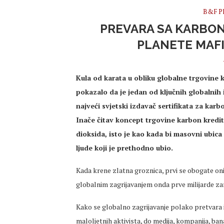
B&F Pl
PREVARA SA KARBON
PLANETE MAFI
Kula od karata u obliku globalne trgovine 
pokazalo da je jedan od ključnih globalnih 
najveći svjetski izdavač sertifikata za karb
Inače čitav koncept trgovine karbon krediti
dioksida, isto je kao kada bi masovni ubic
ljude koji je prethodno ubio.
Kada krene zlatna groznica, prvi se obogate oni
globalnim zagrijavanjem onda prve milijarde za
Kako se globalno zagrijavanje polako pretvara i
maloljetnih aktivista, do medija, kompanija, ban