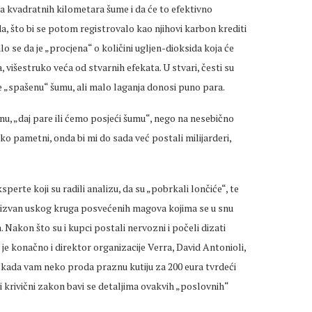
na kvadratnih kilometara šume i da će to efektivno
da, što bi se potom registrovalo kao njihovi karbon krediti
o se da je „procjena“ o količini ugljen-dioksida koja će
a, višestruko veća od stvarnih efekata. U stvari, česti su
eče „spašenu“ šumu, ali malo laganja donosi puno para.
nu, „daj pare ili ćemo posjeći šumu“, nego na nesebično
o pametni, onda bi mi do sada već postali milijarderi,
ksperte koji su radili analizu, da su „pobrkali lončiće“, te
, izvan uskog kruga posvećenih magova kojima se u snu
Nakon što su i kupci postali nervozni i počeli dizati
je konačno i direktor organizacije Verra, David Antonioli,
kada vam neko proda praznu kutiju za 200 eura tvrdeći
 i krivični zakon bavi se detaljima ovakvih „poslovnih“