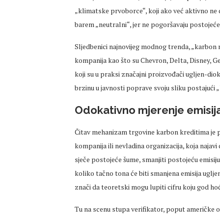
„klimatske prvoborce“, koji ako već aktivno ne 
barem „neutralni“, jer ne pogoršavaju postojeće
Sljedbenici najnovijeg modnog trenda, „karbon n
kompanija kao što su Chevron, Delta, Disney, G
koji su u praksi značajni proizvođači ugljen-dio
brzinu u javnosti poprave svoju sliku postajući 
Odokativno mjerenje emisij
Čitav mehanizam trgovine karbon kreditima je pr
kompanija ili nevladina organizacija, koja najav
sječe postojeće šume, smanjiti postojeću emisiju 
koliko tačno tona će biti smanjena emisija uglje
znači da teoretski mogu lupiti cifru koju god ho
Tu na scenu stupa verifikator, poput američke org