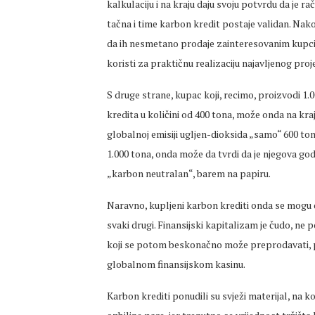
kalkulaciju i na kraju daju svoju potvrdu da je r
tačna i time karbon kredit postaje validan. Nak
da ih nesmetano prodaje zainteresovanim kupc
koristi za praktičnu realizaciju najavljenog proje
S druge strane, kupac koji, recimo, proizvodi 1
kredita u količini od 400 tona, može onda na kra
globalnoj emisiji ugljen-dioksida „samo“ 600 ton
1.000 tona, onda može da tvrdi da je njegova god
„karbon neutralan“, barem na papiru.
Naravno, kupljeni karbon krediti onda se mogu da
svaki drugi. Finansijski kapitalizam je čudo, ne 
koji se potom beskonačno može preprodavati, po
globalnom finansijskom kasinu.
Karbon krediti ponudili su svježi materijal, na 