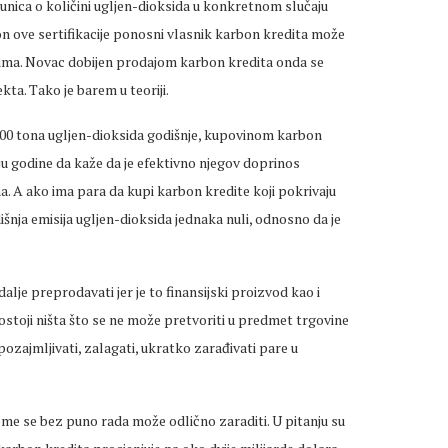
ačunica o količini ugljen-dioksida u konkretnom slučaju
on ove sertifikacije ponosni vlasnik karbon kredita može
ima. Novac dobijen prodajom karbon kredita onda se
kta. Tako je barem u teoriji.
.000 tona ugljen-dioksida godišnje, kupovinom karbon
ju godine da kaže da je efektivno njegov doprinos
a. A ako ima para da kupi karbon kredite koji pokrivaju
išnja emisija ugljen-dioksida jednaka nuli, odnosno da je
lje preprodavati jer je to finansijski proizvod kao i
postoji ništa što se ne može pretvoriti u predmet trgovine
zajmljivati, zalagati, ukratko zarađivati pare u
kome se bez puno rada može odlično zaraditi. U pitanju su