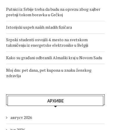
Putnici iz Srbije treba da budu na oprezu zbog sajber
pretnji tokom boravka u Grčkoj
Istorijski uspeh naših mladih fizičara
Srpski studenti osvojili 4. mesto na svetskom
takmičenju iz energetske elektronike u Belgiji
Kako su građani odbranili Almaški kraj u Novom Sadu
Moj dm: pet dana, pet kupona u znaku ženskog
zdravlja
АРХИВЕ
август 2026
јул 2026