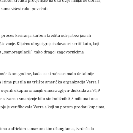
 karbon kredita procjenjuje na oko dvije milijarde dolara,
 suma višestruko povećati.
v proces kreiranja karbon kredita odvija bez jasnih
tovanje. Ključnu ulogu igraju izdavaoci sertifikata, koji
na „samoregulaciji“, tako dragoj zagovornicima
 početkom godine, kada su stručnjaci malo detaljnije
 i time pustila na tržište američka organizacija Verra. I
 ovjerili ukupno smanjili emisiju ugljen-dioksida za 94,9
e stvarno smanjenje bilo simboličnih 5,5 miliona tona.
oje je verifikovala Verra a koji su potom prodati kupcima,
ektima u afričkim i amazonskim džunglama, tvrdeći da