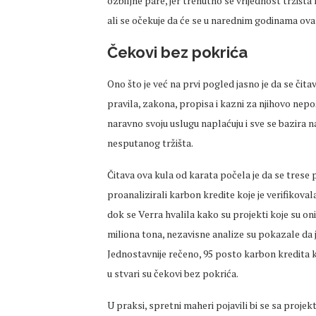
ozbiljne pare, jer trenutno se vrijednost tržišta
ali se očekuje da će se u narednim godinama ova
Čekovi bez pokrića
Ono što je već na prvi pogled jasno je da se čita
pravila, zakona, propisa i kazni za njihovo nepoš
naravno svoju uslugu naplaćuju i sve se bazira 
nesputanog tržišta.
Čitava ova kula od karata počela je da se trese
proanalizirali karbon kredite koje je verifikovala
dok se Verra hvalila kako su projekti koje su oni
miliona tona, nezavisne analize su pokazale da j
Jednostavnije rečeno, 95 posto karbon kredita k
u stvari su čekovi bez pokrića.
U praksi, spretni maheri pojavili bi se sa proj