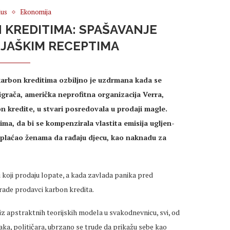
us
Ekonomija
 KREDITIMA: SPAŠAVANJE
JAŠKIM RECEPTIMA
karbon kreditima ozbiljno je uzdrmana kada se
igrača, američka neprofitna organizacija Verra,
on kredite, u stvari posredovala u prodaji magle.
ma, da bi se kompenzirala vlastita emisija ugljen-
a plaćao ženama da rađaju djecu, kao naknadu za
 koji prodaju lopate, a kada zavlada panika pred
rade prodavci karbon kredita.
z apstraktnih teorijskih modela u svakodnevnicu, svi, od
aka, političara, ubrzano se trude da prikažu sebe kao