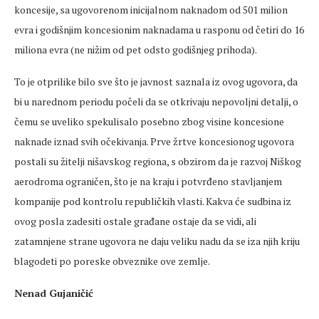
koncesije, sa ugovorenom inicijalnom naknadom od 501 milion
evra i godišnjim koncesionim naknadama u rasponu od četiri do 16
miliona evra (ne nižim od pet odsto godišnjeg prihoda).
To je otprilike bilo sve što je javnost saznala iz ovog ugovora, da
bi u narednom periodu počeli da se otkrivaju nepovoljni detalji, o
čemu se uveliko spekulisalo posebno zbog visine koncesione
naknade iznad svih očekivanja. Prve žrtve koncesionog ugovora
postali su žitelji nišavskog regiona, s obzirom da je razvoj Niškog
aerodroma ograničen, što je na kraju i potvrđeno stavljanjem
kompanije pod kontrolu republičkih vlasti. Kakva će sudbina iz
ovog posla zadesiti ostale građane ostaje da se vidi, ali
zatamnjene strane ugovora ne daju veliku nadu da se iza njih kriju
blagodeti po poreske obveznike ove zemlje.
Nenad Gujaničić