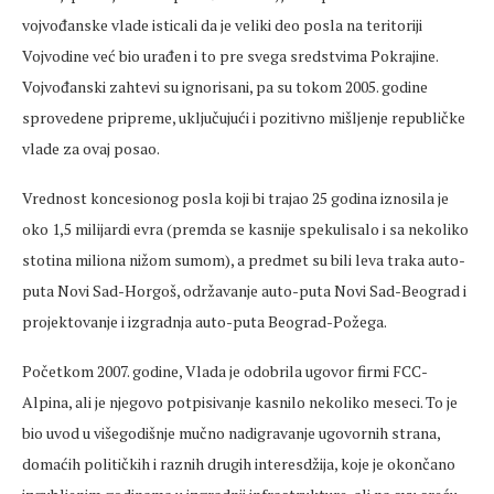
vojvođanske vlade isticali da je veliki deo posla na teritoriji
Vojvodine već bio urađen i to pre svega sredstvima Pokrajine.
Vojvođanski zahtevi su ignorisani, pa su tokom 2005. godine
sprovedene pripreme, uključujući i pozitivno mišljenje republičke
vlade za ovaj posao.
Vrednost koncesionog posla koji bi trajao 25 godina iznosila je
oko 1,5 milijardi evra (premda se kasnije spekulisalo i sa nekoliko
stotina miliona nižom sumom), a predmet su bili leva traka auto-
puta Novi Sad-Horgoš, održavanje auto-puta Novi Sad-Beograd i
projektovanje i izgradnja auto-puta Beograd-Požega.
Početkom 2007. godine, Vlada je odobrila ugovor firmi FCC-
Alpina, ali je njegovo potpisivanje kasnilo nekoliko meseci. To je
bio uvod u višegodišnje mučno nadigravanje ugovornih strana,
domaćih političkih i raznih drugih interesdžija, koje je okončano