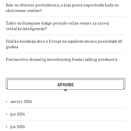
Koje su obaveze poslodavaca, a koja prava zaposlenih kada su
ekstremne vrućine?
Zašto su štampane knjige postale važan resurs za razvoj
veštačke inteligencije?
Fizička kondicija dece u Evropi na najnižem nivou u poslednjih 60
godina
Partnerstvo domaćeg investicionog fonda i niškog preduzeća
АРХИВЕ
август 2026
јул 2026
јун 2026