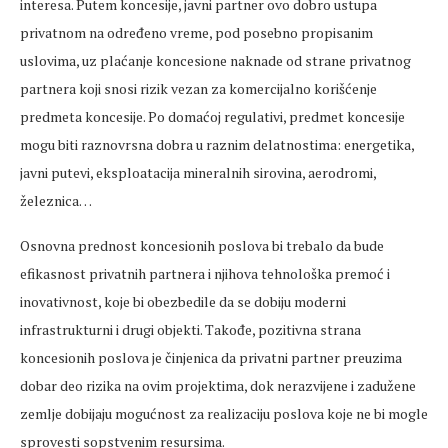
interesa. Putem koncesije, javni partner ovo dobro ustupa
privatnom na određeno vreme, pod posebno propisanim
uslovima, uz plaćanje koncesione naknade od strane privatnog
partnera koji snosi rizik vezan za komercijalno korišćenje
predmeta koncesije. Po domaćoj regulativi, predmet koncesije
mogu biti raznovrsna dobra u raznim delatnostima: energetika,
javni putevi, eksploatacija mineralnih sirovina, aerodromi,
železnica…
Osnovna prednost koncesionih poslova bi trebalo da bude
efikasnost privatnih partnera i njihova tehnološka premoć i
inovativnost, koje bi obezbedile da se dobiju moderni
infrastrukturni i drugi objekti. Takođe, pozitivna strana
koncesionih poslova je činjenica da privatni partner preuzima
dobar deo rizika na ovim projektima, dok nerazvijene i zadužene
zemlje dobijaju mogućnost za realizaciju poslova koje ne bi mogle
sprovesti sopstvenim resursima.