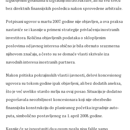
izgubljenim godinama u izgradnji infrastrukture, ali na svu sreću
bez direktnih finansijskih posledica nakon sprovedene arbitraže.
Potpisani ugovor u martu 2007. godine nije objavljen, a ova praksa
nastaviće se i kasnije u primeni strategije privlačenja inostranih
investitora. Količina objavljenih podataka o sklopljenim
poslovima od javnog interesa obično je bila obrnuto srazmerna
njihovom značaju, a često su se domaće vlasti skrivale iza
navodnih interesa inostranih partnera.
Nakon pritiska pokrajinskih vlasti i javnosti, delovi koncesionog
ugovora su tokom godine ipak objavljeni, ali bez dodatih aneksa,
što je već uveliko stavilo mrlju na ovaj posao. Situaciju je dodatno
pogoršavala neozbiljnost koncesionara koji nije obezbedio
finansijsku konstrukciju do planiranog početka izgradnje auto-
puta, simbolično postavljenog za 1. april 2008. godine.
Kasnije će se ispostaviti da u ovom poslu nisu falile samo