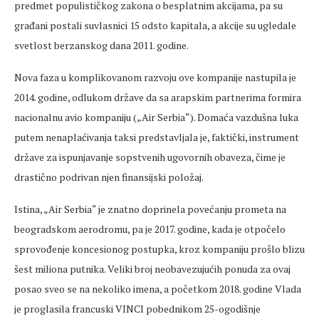
predmet populističkog zakona o besplatnim akcijama, pa su
građani postali suvlasnici 15 odsto kapitala, a akcije su ugledale
svetlost berzanskog dana 2011. godine.
Nova faza u komplikovanom razvoju ove kompanije nastupila je
2014. godine, odlukom države da sa arapskim partnerima formira
nacionalnu avio kompaniju („Air Serbia“). Domaća vazdušna luka
putem nenaplaćivanja taksi predstavljala je, faktički, instrument
države za ispunjavanje sopstvenih ugovornih obaveza, čime je
drastično podrivan njen finansijski položaj.
Istina, „Air Serbia“ je znatno doprinela povećanju prometa na
beogradskom aerodromu, pa je 2017. godine, kada je otpočelo
sprovođenje koncesionog postupka, kroz kompaniju prošlo blizu
šest miliona putnika. Veliki broj neobavezujućih ponuda za ovaj
posao sveo se na nekoliko imena, a početkom 2018. godine Vlada
je proglasila francuski VINCI pobednikom 25-ogodišnje