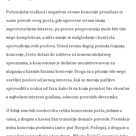
Potencijalni troškovi i negativne strane koncesije proizilaze iz
same prirode ovog posla, gde ugovorne strane imaju
suprotstavljene interese, pa proces pregovaranja može biti više
nego kompleksan, a ništa manje ni nadgledanje i kontrola
sprovođenja ovih poslova. Usled veoma dugog perioda trajanja
koncesije, često dolazi do zahteva za izmenu inicijalnog
sporazuma, a koncesionar je dodatno nezainteresovan za
ulaganja u kasnim fazama koncesije. Stoga su u pitanju više nego
osetljivi poslovi od javnog interesa, koji se moraju pažljivo
sprovoditi u svakoj od faza, kako bi na kraju projekat bio okončan
u najboljem interesu građana, odnosno poreskih obveznika.
U Srbiji smo bili svedoci dva velika koncesiona posla, jednim u
ranoj, a drugim u kasnoj fazi tranzicije domaće privrede. Premda je
jedna koncesija prekinuta (auto-put Horgoš-Požega), a druga je u
ranoj fazi sprovođenja (Aerodrom „Nikola Tesla“), veoma je lako