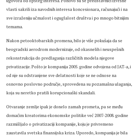
ugovora od opšteg interesa. Ponovo su se predstavnici izvršne
vlasti sakrili iza navodnih interesa koncesionara, računajući i na
sve izraženiju učmalost i oguglalost društva i po mnogo bitnijim
temama.
Nakon petooktobarskih promena, bilo je više pokušaja da se
beogradski aerodrom modernizuje, od okasnelih i neuspešnih
rekonstrukcija do predlaganja različitih modela njegove
privatizacije. Pošto je kompanija 2005. godine odvojena od JAT-a, i
od nje su odstranjene sve delatnosti koje se ne odnose na
osnovno poslovno područje, sprovedena su pozamašna ulaganja,
koja su neretko pratili korupcionaški skandali.
Otvaranje zemlje ipak je donelo zamah prometa, pa se među
domaćim kreatorima ekonomske politike već 2007-2008. godine
razmišljalo o privatizaciji kompanije, koju je privremeno
zaustavila svetska finansijska kriza. Uporedo, kompanija je bila