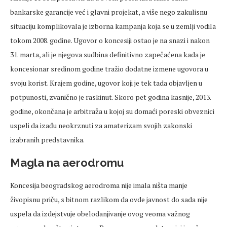
bankarske garancije već i glavni projekat, a više nego zakulisnu
situaciju komplikovala je izborna kampanja koja se u zemlji vodila
tokom 2008. godine. Ugovor o koncesiji ostao je na snazi i nakon
31. marta, ali je njegova sudbina definitivno zapečaćena kada je
koncesionar sredinom godine tražio dodatne izmene ugovora u
svoju korist. Krajem godine, ugovor koji je tek tada objavljen u
potpunosti, zvanično je raskinut. Skoro pet godina kasnije, 2013.
godine, okončana je arbitraža u kojoj su domaći poreski obveznici
uspeli da izađu neokrznuti za amaterizam svojih zakonski
izabranih predstavnika.
Magla na aerodromu
Koncesija beogradskog aerodroma nije imala ništa manje
živopisnu priču, s bitnom razlikom da ovde javnost do sada nije
uspela da izdejstvuje obelodanjivanje ovog veoma važnog