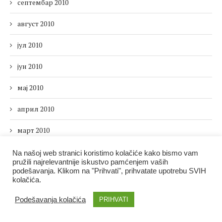
септембар 2010
август 2010
јул 2010
јун 2010
мај 2010
април 2010
март 2010
фебруар 2010
Na našoj web stranici koristimo kolačiće kako bismo vam
pružili najrelevantnije iskustvo pamćenjem vaših
podešavanja. Klikom na "Prihvati", prihvatate upotrebu SVIH
јануар 2010
kolačića.
децембар 2009
Podešavanja kolačića
PRIHVATI
новембар 2009