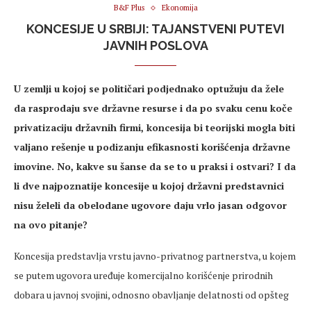
B&F Plus
Ekonomija
KONCESIJE U SRBIJI: TAJANSTVENI PUTEVI
JAVNIH POSLOVA
U zemlji u kojoj se političari podjednako optužuju da žele
da rasprodaju sve državne resurse i da po svaku cenu koče
privatizaciju državnih firmi, koncesija bi teorijski mogla biti
valjano rešenje u podizanju efikasnosti korišćenja državne
imovine. No, kakve su šanse da se to u praksi i ostvari? I da
li dve najpoznatije koncesije u kojoj državni predstavnici
nisu želeli da obelodane ugovore daju vrlo jasan odgovor
na ovo pitanje?
Koncesija predstavlja vrstu javno-privatnog partnerstva, u kojem
se putem ugovora uređuje komercijalno korišćenje prirodnih
dobara u javnoj svojini, odnosno obavljanje delatnosti od opšteg