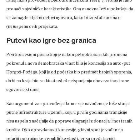
pronaći zajedničke karakteristike. Ona osnovna leži u pokušaju da
se zamagle ključni delovi ugovora, kako bi izostala ocena o
(ne)uspehu ovih projekata.
Putevi kao igre bez granica
Prvi koncesioni posao koji je nakon petooktobarskih promena
pokrenula nova demokratska vlast bila je koncesija za auto-put
Horgoš-Požega, koji je od početka bio predmet brojnih sporenja,
da bi na kraju bio raskinut usled neispunjenja obaveza inostrane
ugovorne strane.
Kao argument za sprovođenje koncesije navođeno je loše stanje
putne infrastrukture u zemlji, koju u prvim godinama tranzicije
nisu uspela značajnije da poprave ulaganja iz donacija i inostranih
kredita. Oko opravdanosti koncesije, glavni spor je vođen na
relaciji pokrajinske-republičke vlasti, jer su predstavnici