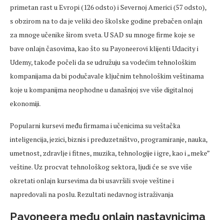
primetan rast u Evropi (126 odsto) i Severnoj Americi (57 odsto),
s obzirom na to da je veliki deo školske godine prebačen onlajn
za mnoge učenike širom sveta. U SAD su mnoge firme koje se
bave onlajn časovima, kao što su Payoneerovi klijenti Udacity i
Udemy, takođe počeli da se udružuju sa vodećim tehnološkim
kompanijama da bi podučavale ključnim tehnološkim veštinama
koje u kompanijma neophodne u današnjoj sve više digitalnoj
ekonomiji.
Popularni kursevi među firmama i učenicima su veštačka
inteligencija, jezici, biznis i preduzetništvo, programiranje, nauka,
umetnost, zdravlje i fitnes, muzika, tehnologije i igre, kao i „meke”
veštine. Uz procvat tehnološkog sektora, ljudi će se sve više
okretati onlajn kursevima da bi usavršili svoje veštine i
napredovali na poslu. Rezultati nedavnog istraživanja
Payoneera među onlajn nastavnicima