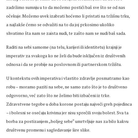
zadržimo sumnju u to da možemo postići baš sve što se od nas
očekuje. Možemo uvek izabrati hoćemo li pristati na tržišnu trku,
a najlakše ćemo se odvažiti na to da joj prkosimo ukoliko
shvatimo šta nam se zaista nudi, te zašto nam se nudi baš sada.
Raditi na sebi samome (na telu, karijeri ili identitetu) krajnji je
imperativ za svakoga ko ne želi da bude isključen iz društvenih
odnosa i da se probije na poslovnom ili partnerskom tržištu.
U kontekstu ovih imperativa i vlastito zdravlje posmatramo kao
robu – moramo paziti na sebe, ne samo zato što je to društveno
odgovorno, već zato što ne želimo biti izbačeni iz trke.
Zdravstvene tegobe u doba korone postaju najveći greh pojedinca
– i bolesni se osećaju krivima jer nisu sprečili svoju bolest. Sva ta
borba za postizanjem „boljeg sebe“ umrtvljuje nas za bilo kakvu
društvenu promenu i sagledavanje šire slike.