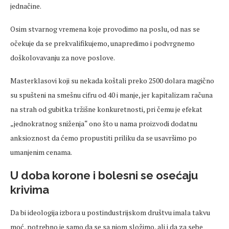
jednačine.
Osim stvarnog vremena koje provodimo na poslu, od nas se
očekuje da se prekvalifikujemo, unapredimo i podvrgnemo
doškolovavanju za nove poslove.
Masterklasovi koji su nekada koštali preko 2500 dolara magično
su spušteni na smešnu cifru od 40 i manje, jer kapitalizam računa
na strah od gubitka tržišne konkuretnosti, pri čemu je efekat
„jednokratnog sniženja“ ono što u nama proizvodi dodatnu
anksioznost da ćemo propustiti priliku da se usavršimo po
umanjenim cenama.
U doba korone i bolesni se osećaju
krivima
Da bi ideologija izbora u postindustrijskom društvu imala takvu
moć, potrebno je samo da se sa njom složimo, ali i da za sebe