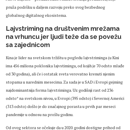
pruža podršku u daljem razvoju preko svog bezbednog
globalnog digitalnog ekosistema.
Lajvstriming na društvenim mrežama
na vrhuncu jer ljudi teže da se povežu
sa zajednicom
Kina je lider na svetskom tržištu u pogledu lajvstriminga (u Kini
ima 456 miliona poklonika lajvstiminga, od kojih je 70 odsto mlađe
od 30 godina), ali će i ostatak sveta verovatno krenuti njenim
stopama u narednim mesecima. Za sada je u SAD i Evropi gejming
najdominantnija forma lajvstriminga. Uz godišnji rast od 236
odsto* na svetskom nivou, u Evropi (395 odsto) i Severnoj Americi
(313 odsto) došlo je do značajnog porasta u prvih par meseci
pandemije u odnosu na prošlu godinu.
Od ovog sektora se očekuje da u 2020. godini dostigne prihod od