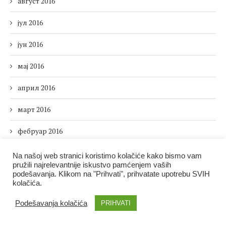
август 2016
јул 2016
јун 2016
мај 2016
април 2016
март 2016
фебруар 2016
јануар 2016
Na našoj web stranici koristimo kolačiće kako bismo vam
pružili najrelevantnije iskustvo pamćenjem vaših
децембар 2015
podešavanja. Klikom na "Prihvati", prihvatate upotrebu SVIH
kolačića.
новембар 2015
Podešavanja kolačića
PRIHVATI
октобар 2015