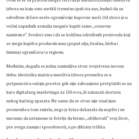
izbora na koju smo navikli trenutno ipak iza nas, budući da su
određene države uvele ograničenje kupovne moći. Od skoro je u
većini zapadnih zemalja moguće kupiti samo „osnovne
namirnice“. Svedoci smo i da se količina određenih proizvoda koji
se mogu kupiti u prodavnicama (poput ulja, brašna, hleba i
limuna) ograničava i u regionu.
Međutim, događa se jedna zanimljiva stvar svojstvena novom
dobu: ideološka matrica mnoštva izbora premešta se u
potpunosti u onlajn prostor gde nije zabranjeno pretplatiti se na
kurs digitalnog marketinga za 150 evra, ili zakazati dostavu
nekog kućnog aparata. Ne samo da se stvar nije značajno
promenila u tom smislu, nego je kriza dokazala da uopšte i ne
moramo da ustanemo iz fotelje da bismo „oblikovali“ svoj život,
pre svega znanja i sposobnosti, a po diktatu tržišta.