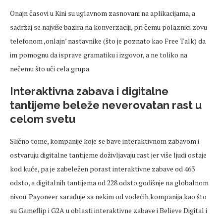
Onajn časovi u Kini su uglavnom zasnovani na aplikacijama, a
sadržaj se najviše bazira na konverzaciji, pri čemu polaznici zovu
telefonom ,onlajn’ nastavnike (što je poznato kao Free Talk) da
im pomognu da isprave gramatiku i izgovor, a ne toliko na
nečemu što uči cela grupa.
Interaktivna zabava i digitalne
tantijeme beleže neverovatan rast u
celom svetu
Slično tome, kompanije koje se bave interaktivnom zabavom i
ostvaruju digitalne tantijeme doživljavaju rast jer više ljudi ostaje
kod kuće, pa je zabeležen porast interaktivne zabave od 463
odsto, a digitalnih tantijema od 228 odsto godišnje na globalnom
nivou. Payoneer sarađuje sa nekim od vodećih kompanija kao što
su Gameflip i G2A u oblasti interaktivne zabave i Believe Digital i