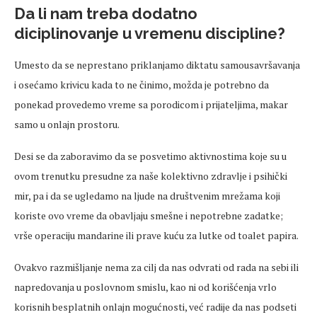
Da li nam treba dodatno
diciplinovanje u vremenu discipline?
Umesto da se neprestano priklanjamo diktatu samousavršavanja
i osećamo krivicu kada to ne činimo, možda je potrebno da
ponekad provedemo vreme sa porodicom i prijateljima, makar
samo u onlajn prostoru.
Desi se da zaboravimo da se posvetimo aktivnostima koje su u
ovom trenutku presudne za naše kolektivno zdravlje i psihički
mir, pa i da se ugledamo na ljude na društvenim mrežama koji
koriste ovo vreme da obavljaju smešne i nepotrebne zadatke;
vrše operaciju mandarine ili prave kuću za lutke od toalet papira.
Ovakvo razmišljanje nema za cilj da nas odvrati od rada na sebi ili
napredovanja u poslovnom smislu, kao ni od korišćenja vrlo
korisnih besplatnih onlajn mogućnosti, već radije da nas podseti