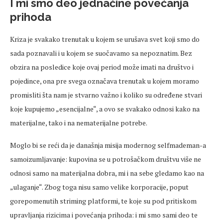
I mi smo deo jednačine povećanja
prihoda
Kriza je svakako trenutak u kojem se urušava svet koji smo do
sada poznavali i u kojem se suočavamo sa nepoznatim. Bez
obzira na posledice koje ovaj period može imati na društvo i
pojedince, ona pre svega označava trenutak u kojem moramo
promisliti šta nam je stvarno važno i koliko su određene stvari
koje kupujemo „esencijalne“, a ovo se svakako odnosi kako na
materijalne, tako i na nematerijalne potrebe.
Moglo bi se reći da je današnja misija modernog selfmademan-a
samoizumljavanje: kupovina se u potrošačkom društvu više ne
odnosi samo na materijalna dobra, mi i na sebe gledamo kao na
„ulaganje“. Zbog toga nisu samo velike korporacije, poput
gorepomenutih striming platformi, te koje su pod pritiskom
upravljanja rizicima i povećanja prihoda: i mi smo sami deo te