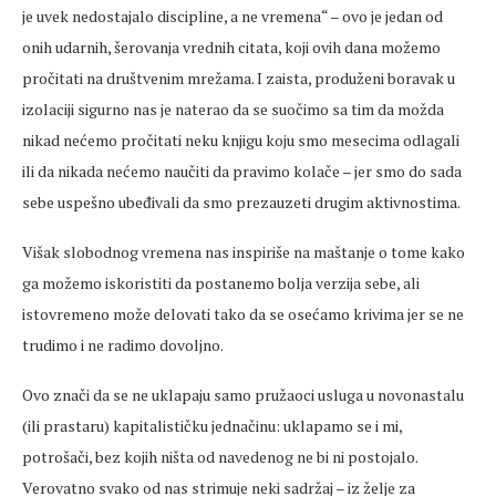
je uvek nedostajalo discipline, a ne vremena“ – ovo je jedan od
onih udarnih, šerovanja vrednih citata, koji ovih dana možemo
pročitati na društvenim mrežama. I zaista, produženi boravak u
izolaciji sigurno nas je naterao da se suočimo sa tim da možda
nikad nećemo pročitati neku knjigu koju smo mesecima odlagali
ili da nikada nećemo naučiti da pravimo kolače – jer smo do sada
sebe uspešno ubeđivali da smo prezauzeti drugim aktivnostima.
Višak slobodnog vremena nas inspiriše na maštanje o tome kako
ga možemo iskoristiti da postanemo bolja verzija sebe, ali
istovremeno može delovati tako da se osećamo krivima jer se ne
trudimo i ne radimo dovoljno.
Ovo znači da se ne uklapaju samo pružaoci usluga u novonastalu
(ili prastaru) kapitalističku jednačinu: uklapamo se i mi,
potrošači, bez kojih ništa od navedenog ne bi ni postojalo.
Verovatno svako od nas strimuje neki sadržaj – iz želje za