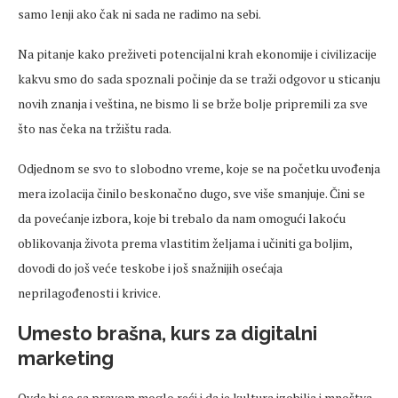
samo lenji ako čak ni sada ne radimo na sebi.
Na pitanje kako preživeti potencijalni krah ekonomije i civilizacije
kakvu smo do sada spoznali počinje da se traži odgovor u sticanju
novih znanja i veština, ne bismo li se brže bolje pripremili za sve
što nas čeka na tržištu rada.
Odjednom se svo to slobodno vreme, koje se na početku uvođenja
mera izolacija činilo beskonačno dugo, sve više smanjuje. Čini se
da povećanje izbora, koje bi trebalo da nam omogući lakoću
oblikovanja života prema vlastitim željama i učiniti ga boljim,
dovodi do još veće teskobe i još snažnijih osećaja
neprilagođenosti i krivice.
Umesto brašna, kurs za digitalni
marketing
Ovde bi se sa pravom moglo reći i da je kultura izobilja i mnoštva