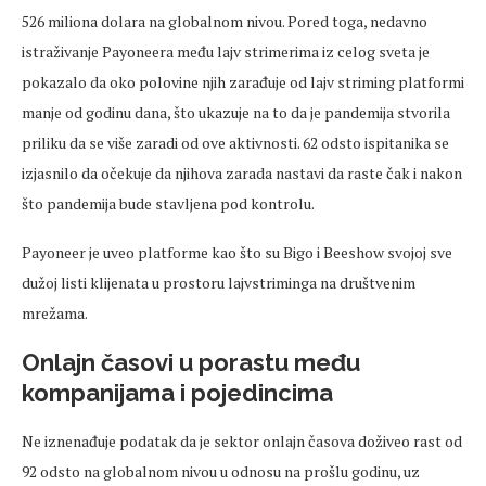
526 miliona dolara na globalnom nivou. Pored toga, nedavno
istraživanje Payoneera među lajv strimerima iz celog sveta je
pokazalo da oko polovine njih zarađuje od lajv striming platformi
manje od godinu dana, što ukazuje na to da je pandemija stvorila
priliku da se više zaradi od ove aktivnosti. 62 odsto ispitanika se
izjasnilo da očekuje da njihova zarada nastavi da raste čak i nakon
što pandemija bude stavljena pod kontrolu.
Payoneer je uveo platforme kao što su Bigo i Beeshow svojoj sve
dužoj listi klijenata u prostoru lajvstriminga na društvenim
mrežama.
Onlajn časovi u porastu među
kompanijama i pojedincima
Ne iznenađuje podatak da je sektor onlajn časova doživeo rast od
92 odsto na globalnom nivou u odnosu na prošlu godinu, uz