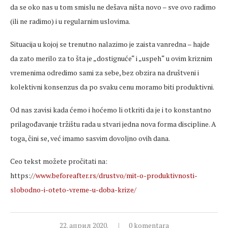
da se oko nas u tom smislu ne dešava ništa novo – sve ovo radimo
(ili ne radimo) i u regularnim uslovima.
Situacija u kojoj se trenutno nalazimo je zaista vanredna – hajde
da zato merilo za to šta je „dostignuće“ i „uspeh“ u ovim kriznim
vremenima odredimo sami za sebe, bez obzira na društveni i
kolektivni konsenzus da po svaku cenu moramo biti produktivni.
Od nas zavisi kada ćemo i hoćemo li otkriti da je i to konstantno
prilagođavanje tržištu rada u stvari jedna nova forma discipline. A
toga, čini se, već imamo sasvim dovoljno ovih dana.
Ceo tekst možete pročitati na:
https:/
/www.beforeafter.rs/drustvo/mit-o-produktivnosti-
slobodno-i-oteto-vreme-u-doba-krize/
22. април 2020.
0 komentara