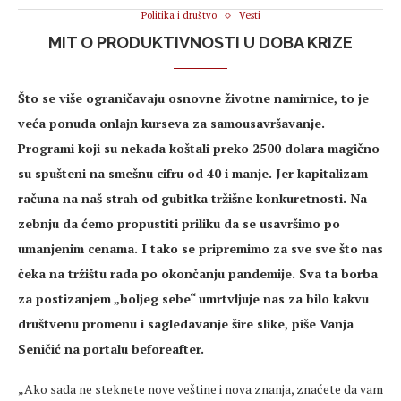
Politika i društvo
Vesti
MIT O PRODUKTIVNOSTI U DOBA KRIZE
Što se više ograničavaju osnovne životne namirnice, to je
veća ponuda onlajn kurseva za samousavršavanje.
Programi koji su nekada koštali preko 2500 dolara magično
su spušteni na smešnu cifru od 40 i manje. Jer kapitalizam
računa na naš strah od gubitka tržišne konkuretnosti. Na
zebnju da ćemo propustiti priliku da se usavršimo po
umanjenim cenama. I tako se pripremimo za sve sve što nas
čeka na tržištu rada po okončanju pandemije. Sva ta borba
za postizanjem „boljeg sebe“ umrtvljuje nas za bilo kakvu
društvenu promenu i sagledavanje šire slike, piše Vanja
Seničić na portalu beforeafter.
„Ako sada ne steknete nove veštine i nova znanja, znaćete da vam