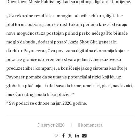
Downtown Music Publishing kad su u pitanju digitalne tantijeme.
„Uz rekordne rezultate u mnogim od ovih sektora, digitalne
platforme ostvaruju održiv rast tokom perioda krize i stvaraju
nove mogućnosti za postojan prihod preko nečega što bi inače
moglo da bude „dodatni posao”, kaže Skot Glit, generalni
direktor Payoneera. „Ova povezana digitalna ekonomija koja ne
poznaje granice istovremeno stvara jedinstvene izazove za
preduzetnike i kompanije, a korišćenje jakog sistema kao što je
Payoneer pomaže da se umanje potencijalni rizici koji idu uz
globalna plaćanja – i olakšava da firme, umetnici, pisci, nastavnici,
muzičari i drugi budu brzo plaćeni.”
* Svi podaci se odnose na jun 2020. godine.
5. август 2020.
0 komentara