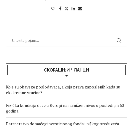
СКОРАШЊИ ЧЛАНЦИ
Koje su obaveze poslodavaca, a koja prava zaposlenih kada su
ekstremne vrućine?
Fizička kondicija dece u Evropi na najnižem nivou u poslednjih 60
godina
Partnerstvo domaćeg investicionog fonda i niškog preduzeća