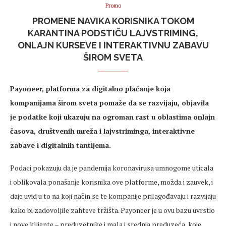
Promo
PROMENE NAVIKA KORISNIKA TOKOM
KARANTINA PODSTIČU LAJVSTRIMING,
ONLAJN KURSEVE I INTERAKTIVNU ZABAVU
ŠIROM SVETA
Payoneer, platforma za digitalno plaćanje koja
kompanijama širom sveta pomaže da se razvijaju, objavila
je podatke koji ukazuju na ogroman rast u oblastima onlajn
časova, društvenih mreža i lajvstriminga, interaktivne
zabave i digitalnih tantijema.
Podaci pokazuju da je pandemija koronavirusa umnogome uticala
i oblikovala ponašanje korisnika ove platforme, možda i zauvek, i
daje uvid u to na koji način se te kompanije prilagođavaju i razvijaju
kako bi zadovoljile zahteve tržišta. Payoneer je u ovu bazu uvrstio
i nove klijente – preduzetnike i mala i srednja preduzeća, koje