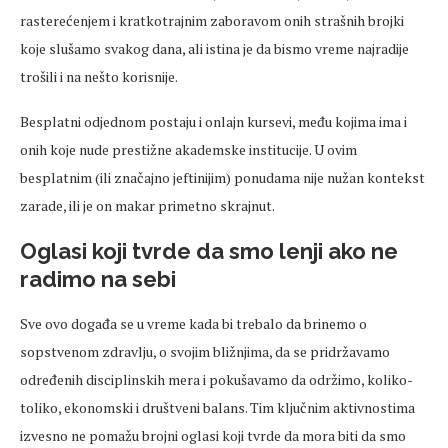
rasterećenjem i kratkotrajnim zaboravom onih strašnih brojki
koje slušamo svakog dana, ali istina je da bismo vreme najradije
trošili i na nešto korisnije.
Besplatni odjednom postaju i onlajn kursevi, među kojima ima i
onih koje nude prestižne akademske institucije. U ovim
besplatnim (ili značajno jeftinijim) ponudama nije nužan kontekst
zarade, ili je on makar primetno skrajnut.
Oglasi koji tvrde da smo lenji ako ne
radimo na sebi
Sve ovo događa se u vreme kada bi trebalo da brinemo o
sopstvenom zdravlju, o svojim bližnjima, da se pridržavamo
određenih disciplinskih mera i pokušavamo da održimo, koliko-
toliko, ekonomski i društveni balans. Tim ključnim aktivnostima
izvesno ne pomažu brojni oglasi koji tvrde da mora biti da smo