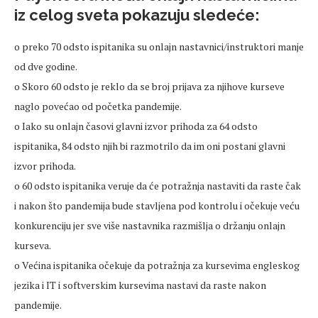
iz celog sveta pokazuju sledeće:
o preko 70 odsto ispitanika su onlajn nastavnici/instruktori manje
od dve godine.
o Skoro 60 odsto je reklo da se broj prijava za njihove kurseve
naglo povećao od početka pandemije.
o Iako su onlajn časovi glavni izvor prihoda za 64 odsto
ispitanika, 84 odsto njih bi razmotrilo da im oni postani glavni
izvor prihoda.
o 60 odsto ispitanika veruje da će potražnja nastaviti da raste čak
i nakon što pandemija bude stavljena pod kontrolu i očekuje veću
konkurenciju jer sve više nastavnika razmišlja o držanju onlajn
kurseva.
o Većina ispitanika očekuje da potražnja za kursevima engleskog
jezika i IT i softverskim kursevima nastavi da raste nakon
pandemije.