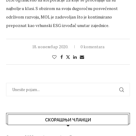
najbolje u klasi. S obzirom na svoju dugoročnu posvećenost
održivom razvoju, MOL je zadovoljan što je kontinuirano
prepoznat kao vrhunski ESG izvođač unutar zajednice.
18. новембар 2020.
0 komentara
СКОРАШЊИ ЧЛАНЦИ