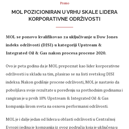
Promo
MOL POZICIONIRAN U VRHU SKALE LIDERA
KORPORATIVNE ODRŽIVOSTI
MOL se ponovo kvalifikovao za uključivanje u Dow Jones
indeks održivosti (DJSI) u kategoriji Upstream &
Integrated Oil & Gas nakon procesa procene 2020.
Ovo je peta godina da je MOL prepoznat kao lider korporativne
održivosti i u skladu sa tim, plasirao se na listi svetskog DJSI
indeksa. Nakon godišnje procene održivosti, MOL je nastavio da
poboljšava svoje rezultate u poređenju sa prethodnim godinama i
rangiran je u prvih 10% Upstream & Integrated Oil & Gas
kompanija širom sveta na osnovu performansi održivosti.
MOL je i dalje jedan od lidera u oblasti održivosti u Centralnoj
Evropi i jedina je kompanija iz ovog područja koja je uključena u