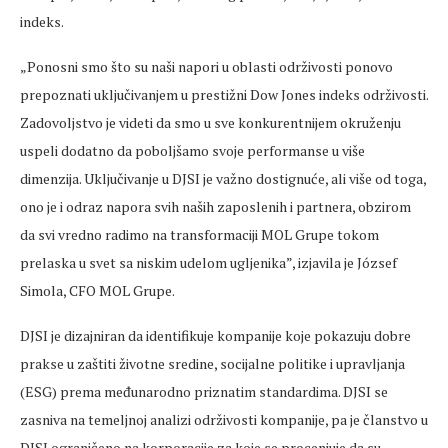
indeks.
„Ponosni smo što su naši napori u oblasti održivosti ponovo
prepoznati uključivanjem u prestižni Dow Jones indeks održivosti.
Zadovoljstvo je videti da smo u sve konkurentnijem okruženju
uspeli dodatno da poboljšamo svoje performanse u više
dimenzija. Uključivanje u DJSI je važno dostignuće, ali više od toga,
ono je i odraz napora svih naših zaposlenih i partnera, obzirom
da svi vredno radimo na transformaciji MOL Grupe tokom
prelaska u svet sa niskim udelom ugljenika”, izjavila je József
Simola, CFO MOL Grupe.
DJSI je dizajniran da identifikuje kompanije koje pokazuju dobre
prakse u zaštiti životne sredine, socijalne politike i upravljanja
(ESG) prema međunarodno priznatim standardima. DJSI se
zasniva na temeljnoj analizi održivosti kompanije, pa je članstvo u
DJSI ograničeno na korporacije za koje se procenjuje da su