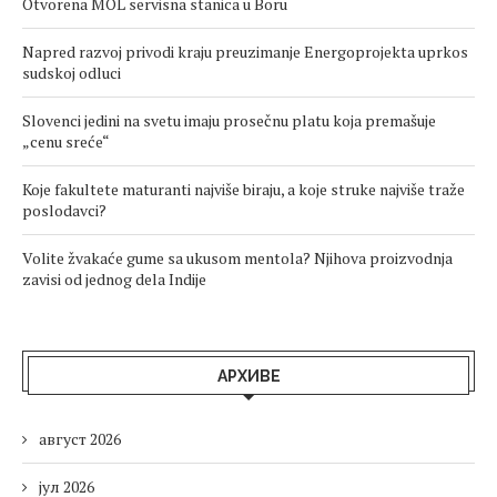
Otvorena MOL servisna stanica u Boru
Napred razvoj privodi kraju preuzimanje Energoprojekta uprkos
sudskoj odluci
Slovenci jedini na svetu imaju prosečnu platu koja premašuje
„cenu sreće“
Koje fakultete maturanti najviše biraju, a koje struke najviše traže
poslodavci?
Volite žvakaće gume sa ukusom mentola? Njihova proizvodnja
zavisi od jednog dela Indije
АРХИВЕ
август 2026
јул 2026