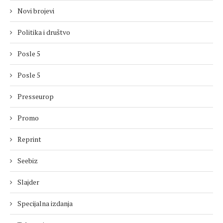
Novi brojevi
Politika i društvo
Posle 5
Posle 5
Presseurop
Promo
Reprint
Seebiz
Slajder
Specijalna izdanja