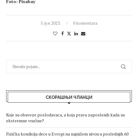
Foto: Pixabay
5. јул 2023.
0 komentara
СКОРАШЊИ ЧЛАНЦИ
Koje su obaveze poslodavaca, a koja prava zaposlenih kada su
ekstremne vrućine?
Fizička kondicija dece u Evropi na najnižem nivou u poslednjih 60