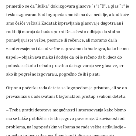
primetilo se da “šuška” dok izgovara glasove “s” i “š”, a glas “r” je
teško izgovarao. Kod logopeda smo išli na dve nedelje, a kod kuće
smo češće vežbali. Zadatak ispravljanja glasova je dugotrajan i
roditelji moraju da budu uporni. Deca često odbijaju da stalno
ponavljaju iste vežbe, pesmice ili rečenice, ali moramo da ih
zainteresujemo i da od vežbe napravimo da bude igra, kako bismo
uspeli – objašnjava majka i dodaje da joj je rečeno da bi deca do
polaska u školu trebalo pravilno da izgovaraju sve glasove, jer
ako ih pogrešno izgovaraju, pogrešno će ih i pisati.
Otpor u početku rada deteta sa logopedom je prisutan, ali se on
prevazilazi uz adekvatan i blagonaklon pristup svakom detetu.
– Treba pratiti detetove mogućnosti i interesovanja kako bismo
mu se lakše približili i stekli njegovo poverenje. U zavisnosti od
problema, na logopedskim vežbama se rade vežbe artikulacije –
pravilan izgovor glasova, fluentnosti, disanja, imenovanja,