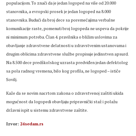
populacijom. To znači da je jedan logoped na više od 20.000
stanovnika, a evropski prosek je jedan logoped na 8.000
stanovnika. Budući da broj dece sa poremećajima verbalne
komunikacije raste, pomenuti broj logopeda ne uspeva da pokrije
ni minimum potreba. Član 4. pravilnika o bližim uslovima za
obavljanje zdravstvene delatnosti u zdravstvenim ustanovama i
drugim oblicima zdravstvene službe propisuje jedinstven apsurd.
Na 8.500 dece predškolskog uzrasta predviđen jedan defektolog
sa pola radnog vremena, bilo kog profila, ne logoped – ističe
Sovilj.
Kaže da se novim nacrtom zakona o zdravstvenoj zaštiti ukida
mogućnost da logopedi obavljaju pripravnički staž i polažu
državni ispit u sistemu zdravstvene zaštite.
Izvor:
24sedam.rs