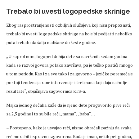
Trebalo bi uvesti logopedske skrinige
Zbog rasprostranjenosti ozbiljnih slučajeva koji nisu prepoznati,
trebalo bi uvesti logopedske skrinige na koje bi pedijatri nekoliko
puta trebalo da šalju mališane do šeste godine.
„U suprotnom, logoped dobija dete sa navršenih sedam godina
kada se razvoj govora polako završava, pa je teško postići mnogo
u tom periodu. Kao i za sve tako i za govorno – jezičke poremećaje
postoji tendencija rane intervencije i tretmana koji daju najbolje
rezultate“, objašnjava sagovornica RTS-a.
Majka jednog dečaka kaže da je njeno dete progovorilo prve reči
sa 2,5 godine i to su bile reči „mama“, „baba“…
– Postepeno, kako je usvajao reči, nismo obraćali pažnju da svaka
reč mora biti ispravno izgovorena. Kada je imao, nekih pet godina,