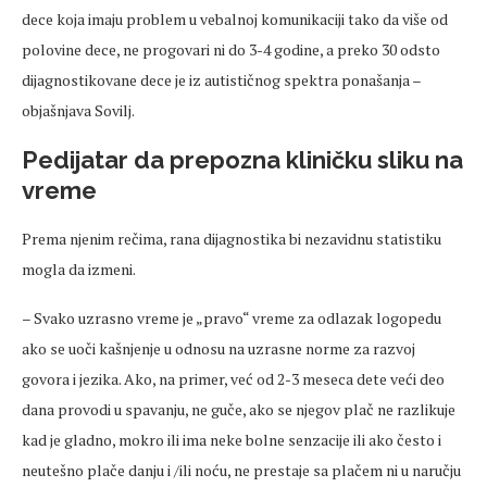
dece koja imaju problem u vebalnoj komunikaciji tako da više od
polovine dece, ne progovari ni do 3-4 godine, a preko 30 odsto
dijagnostikovane dece je iz autističnog spektra ponašanja –
objašnjava Sovilj.
Pedijatar da prepozna kliničku sliku na
vreme
Prema njenim rečima, rana dijagnostika bi nezavidnu statistiku
mogla da izmeni.
– Svako uzrasno vreme je „pravo“ vreme za odlazak logopedu
ako se uoči kašnjenje u odnosu na uzrasne norme za razvoj
govora i jezika. Ako, na primer, već od 2-3 meseca dete veći deo
dana provodi u spavanju, ne guče, ako se njegov plač ne razlikuje
kad je gladno, mokro ili ima neke bolne senzacije ili ako često i
neutešno plače danju i /ili noću, ne prestaje sa plačem ni u naručju