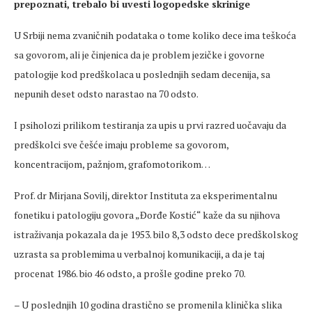
prepoznati, trebalo bi uvesti logopedske skrinige
U Srbiji nema zvaničnih podataka o tome koliko dece ima teškoća
sa govorom, ali je činjenica da je problem jezičke i govorne
patologije kod predškolaca u poslednjih sedam decenija, sa
nepunih deset odsto narastao na 70 odsto.
I psiholozi prilikom testiranja za upis u prvi razred uočavaju da
predškolci sve češće imaju probleme sa govorom,
koncentracijom, pažnjom, grafomotorikom…
Prof. dr Mirjana Sovilj, direktor Instituta za eksperimentalnu
fonetiku i patologiju govora „Đorđe Kostić“ kaže da su njihova
istraživanja pokazala da je 1953. bilo 8,3 odsto dece predškolskog
uzrasta sa problemima u verbalnoj komunikaciji, a da je taj
procenat 1986. bio 46 odsto, a prošle godine preko 70.
– U poslednjih 10 godina drastično se promenila klinička slika