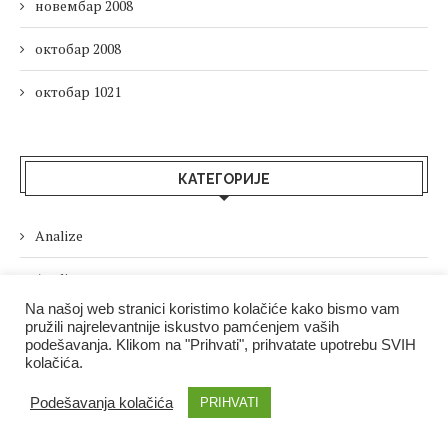
новембар 2008
октобар 2008
октобар 1021
КАТЕГОРИЈЕ
Analize
Analize
Na našoj web stranici koristimo kolačiće kako bismo vam
Analize stručnjaka
pružili najrelevantnije iskustvo pamćenjem vaših
podešavanja. Klikom na "Prihvati", prihvatate upotrebu SVIH
kolačića.
B&F Plus
Podešavanja kolačića
PRIHVATI
Bizlife.rs