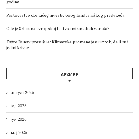
godina
Partnerstvo domaćeg investicionog fonda i niškog preduzeća
Gde je Srbija na evropskoj lestvici minimalnih zarada?
Zašto Dunav presušuje: Klimatske promene jesu uzrok, da li su i
jedini krivac
АРХИВЕ
август 2026
јул 2026
јун 2026
мај 2026