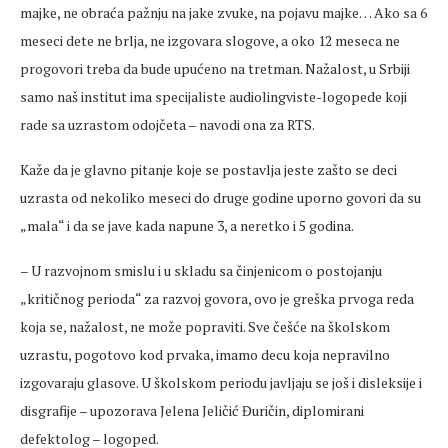
majke, ne obraća pažnju na jake zvuke, na pojavu majke… Ako sa 6
meseci dete ne brlja, ne izgovara slogove, a oko 12 meseca ne
progovori treba da bude upućeno na tretman. Nažalost, u Srbiji
samo naš institut ima specijaliste audiolingviste-logopede koji
rade sa uzrastom odojčeta – navodi ona za RTS.
Kaže da je glavno pitanje koje se postavlja jeste zašto se deci
uzrasta od nekoliko meseci do druge godine uporno govori da su
„mala“ i da se jave kada napune 3, a neretko i 5 godina.
– U razvojnom smislu i u skladu sa činjenicom o postojanju
„kritičnog perioda“ za razvoj govora, ovo je greška prvoga reda
koja se, nažalost, ne može popraviti. Sve češće na školskom
uzrastu, pogotovo kod prvaka, imamo decu koja nepravilno
izgovaraju glasove. U školskom periodu javljaju se još i disleksije i
disgrafije – upozorava Jelena Jeličić Đuričin, diplomirani
defektolog – logoped.