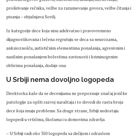
proširivanje rečnika, vežbe za razumevanje govora, vežbe čitanja i
pisanja – objašnjava Sovilj.
Iz kategorije dece koja nisu adekvatno i pravovremeno
dijagnostikovana i lečena regrutuju se deca sa neurozama,
anksioznošću, autističnim elementima ponašanja, agresivnim i
nasilnim ponašanjem bolestima zavisnosti i kriminogenim
oblicima ponašanja, dodaje ona.
U Srbiji nema dovoljno logopeda
Direktorka kaže da se decenijama ne prepoznaje značaj jezičke
patologije za opšti razvoj naraštaja i to dovodi do rasta broja
dece koja imaju probleme. Sa druge strane, Srbiji nedostaju
logopedi u vrtićima, školama i u domovima zdravlja.
– U Srbiji radi oko 350 logopeda sa dečijom i odraslom