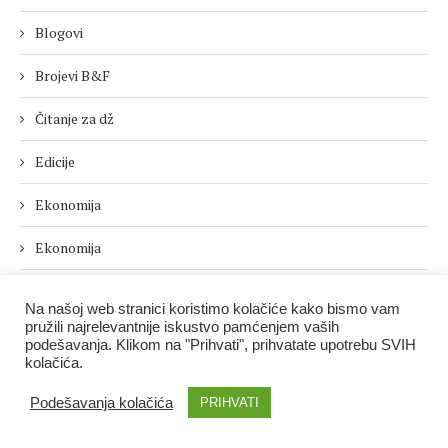
Blogovi
Brojevi B&F
Čitanje za dž
Edicije
Ekonomija
Ekonomija
EU mogućnosti
Na našoj web stranici koristimo kolačiće kako bismo vam
pružili najrelevantnije iskustvo pamćenjem vaših
Euractiv
podešavanja. Klikom na "Prihvati", prihvatate upotrebu SVIH
kolačića.
EY Preduzetnik godine
Podešavanja kolačića
PRIHVATI
Features