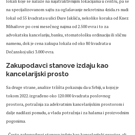
lokali koje se nalaze na najatraktivnijim lokacijama u centru, pa se
na specijalizovanom sajtu za oglašavanje nekretnina 4zida.rs nudi
lokal od 55 kvadrata u ulici Đure Jakšića, nekoliko koraka od Knez
Mihailove po ceni mesečnog najma od 2.500 evra i to za
advokatsku kancelariju, banku, stomatološku ordinaciju ili sličnu
namenu, dok je cena zakupa lokala od oko 80 kvadrata u
Dečanskoj ulici 3.000 evra.
Zakupodavci stanove izdaju kao
kancelarijski prosto
Sa druge strane, analize tržišta pokazuju da u Srbiji, u kojoj je
tokom 2022. izgrađeno oko 120.000 kvadrata poslovnog
prostora, potražnja za adekvatnim kancelarijskim prostorom i
dalje nadilazi ponudu, a vlada potražnja i za halama i proizvodnim
pogonima.
„Često zakupodavci stanove izdaju kao kancelarijski prostor, ali