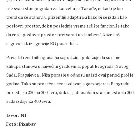
nije svaki stan pogodan za kancelariju. Takođe, nekada je bio
trend da se stanovi u prizemlju adaptiraju kako bi se izdali kao
poslovni prostor, dok u poslednje vreme tržište funcioniše tako
da će se poslovni prostor pretvarati u stambeni“, kaže naš
sagovornik iz agencije BG posrednik.
Presek trenutnih oglasa na sajtu 4zida pokazuje da su cene
zakupa stanova u najvećim gradovima, poput Beograda, Novog
Sada, Kragujevca i Niša porasle u odnosu na isti ovaj period prošle
godine. Tako su prosečne cene izdavanja garsonjere u Beogradu
porasle sa 230 na 300 evra, dok se jednosoban stan umesto za 300
sada izdaje za 400 evra.
Izvor: N1
Foto: Pixabay