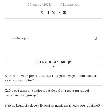
29. август 2023.
0 komentara
СКОРАШЊИ ЧЛАНЦИ
Koje su obaveze poslodavaca, a koja prava zaposlenih kada su
ekstremne vrućine?
Zašto su štampane knjige postale važan resurs za razvoj
veštačke inteligencije?
Fizička kondicija dece u Evropi na najnižem nivou u poslednjih 60