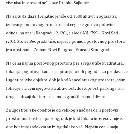
više nisu interesantne“, kaže Branko Šajkunić.
Na sajtu 4zida.rs trenutno je više od 4.500 aktivnih oglasa za
izdavanje poslovnog prostora, od čega se gotovo polovina
odnosi na one u Beogradu (2.120), a slede Niš (799) i Novi Sad
(701). Što se Beograda tiče, najveća ponuda poslovnog prostora
je u opštinama Zemun, Novi Beograd, Vračar i Stari grad.
Na cenu najma poslovnog prostora pre svega utiče kvadratura,
lokacija, pogotovo kada su u pitanju lokali pogodni za prodavnice
i ugostiteljske objekte, dok je kod kancelarijskog prostora, osim
lokacije, na ceni njegova atraktivnost, dostupnost parkinga, ali i
drugi sadržaji dostupni u samoj zgradi ili njenoj blizini.
Za ugostiteljske objekte je od velikog značaja i da li poslovni
prostor ima baštu ili parking, dok je kod lokala interesovanje za
one koji imaju adekvatan izlog daleko veći. Najvišu cenu imaju