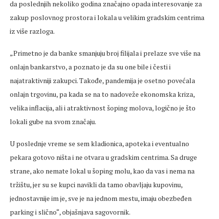
da poslednjih nekoliko godina značajno opada interesovanje za
zakup poslovnog prostora i lokala u velikim gradskim centrima
iz više razloga.
„Primetno je da banke smanjuju broj filijala i prelaze sve više na
onlajn bankarstvo, a poznato je da su one bile i česti i
najatraktivniji zakupci. Takođe, pandemija je osetno povećala
onlajn trgovinu, pa kada se na to nadoveže ekonomska kriza,
velika inflacija, ali i atraktivnost šoping molova, logično je što
lokali gube na svom značaju.
U poslednje vreme se sem kladionica, apoteka i eventualno
pekara gotovo ništa i ne otvara u gradskim centrima. Sa druge
strane, ako nemate lokal u šoping molu, kao da vas i nema na
tržištu, jer su se kupci navikli da tamo obavljaju kupovinu,
jednostavnije im je, sve je na jednom mestu, imaju obezbeđen
parking i slično“, objašnjava sagovornik.