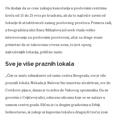
On dodaje da se cene zakupa kancelarija u poslovnim centrima
kreću od 15 do 25 evra po kvadratu, ali da to najčešće zavisi od
lokacije ili atraktivnosti samog poslovnog prostora. Primera radi,
u beogradskoj ulici Knez Mihailova još uvek vlada veliko
interesovanje za poslovnim prostorom, ali je sa druge stane
primetno da se takozvana crvena zona, to jest opseg
najtraženijih lokacija, prilično suzio.
Sve je više praznih lokala
„Čim se malo odmaknete od samo centra Beograda, sve je više
praznih lokala. Nekada je Bulevar bio izuzetno atraktivan, sve do
Cvetkove pijace, danas je to jedva do Vukovog spomenika. Da ne
govorim o Cvijićevoj ulici, odnosno ulicama koje se ne nalaze u
samom centru grada. Slično je i u drugim gradovima u Srbiji.
Jednostavno, ni zakup ni kupovina lokala u drugoj ili trećoj zoni