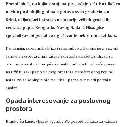
Prazni lokali, na kojima stoji natpis „izdaje se“ nisu nikakva
novina poslednjih godina u gotovo svim gradovima u
Srbiji, uključujući i atraktivne lokacije velikih gradskih
centara, poput Beograda, Novog Sada ili Niša, piše
specijalizovani portal za oglašavanje nekretnina 4zida.rs.
Pandemija, ekonomska kriza i ratni sukob u Ukrajini jesu izazvali
cenovnu eksploziju na tržištu nekretnina u našoj zemlji, ali su
istovremeno uticali na gašenje malih radnji, a time i veću ponudu
na tržištu zakupa poslovnog prostora, naročito onog koji se
nalazi izvan šoping molova ili ritejl parkova, navodi portal u
analizi.
Opada interesovanje za poslovnog
prostora
Branko Šajkunić, vlasnik agencije BG posrednik kaže za 4zida.rs