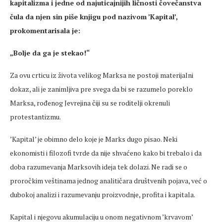
kapitalizma i jedne od najuticajnijih ličnosti čovečanstva
čula da njen sin piše knjigu pod nazivom ’Kapital’,
prokomentarisala je:
„Bolje da ga je stekao!“
Za ovu crticu iz života velikog Marksa ne postoji materijalni
dokaz, ali je zanimljiva pre svega da bi se razumelo poreklo
Marksa, rođenog Jevrejina čiji su se roditelji okrenuli
protestantizmu.
’Kapital’ je obimno delo koje je Marks dugo pisao. Neki
ekonomisti i filozofi tvrde da nije shvaćeno kako bi trebalo i da
doba razumevanja Marksovih ideja tek dolazi. Ne radi se o
proročkim veštinama jednog analitičara društvenih pojava, već o
dubokoj analizi i razumevanju proizvodnje, profita i kapitala.
Kapital i njegovu akumulaciju u onom negativnom ’krvavom’