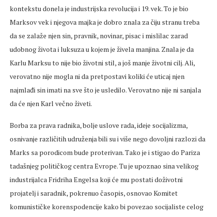
kontekstu donela je industrijska revolucija i 19. vek. To je bio
Marksov vek i njegova majka je dobro znala za čiju stranu treba
da se zalaže njen sin, pravnik, novinar, pisac i mislilac zarad
udobnog života i luksuza u kojem je živela manjina. Znala je da
Karlu Marksu to nije bio životni stil, a još manje životni cilj. Ali,
verovatno nije mogla ni da pretpostavi koliki će uticaj njen
najmlađi sin imati na sve što je usledilo. Verovatno nije ni sanjala
da će njen Karl večno živeti.
Borba za prava radnika, bolje uslove rada, ideje socijalizma,
osnivanje različitih udruženja bili su i više nego dovoljni razlozi da
Marks sa porodicom bude proterivan. Tako je i stigao do Pariza
tadašnjeg političkog centra Evrope. Tu je upoznao sina velikog
industrijalca Fridriha Engelsa koji će mu postati doživotni
projatelj i saradnik, pokrenuo časopis, osnovao Komitet
komunističke korenspodencije kako bi povezao socijaliste celog