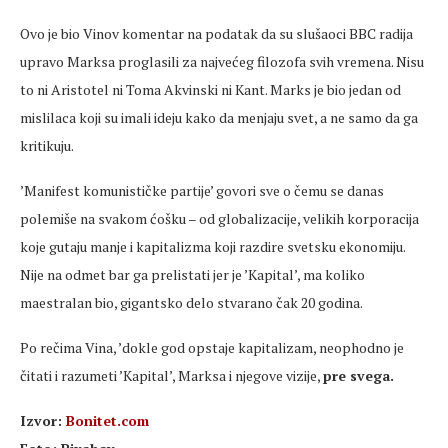
Ovo je bio Vinov komentar na podatak da su slušaoci BBC radija
upravo Marksa proglasili za najvećeg filozofa svih vremena. Nisu
to ni Aristotel ni Toma Akvinski ni Kant. Marks je bio jedan od
mislilaca koji su imali ideju kako da menjaju svet, a ne samo da ga
kritikuju.
’Manifest komunističke partije’ govori sve o čemu se danas
polemiše na svakom ćošku – od globalizacije, velikih korporacija
koje gutaju manje i kapitalizma koji razdire svetsku ekonomiju.
Nije na odmet bar ga prelistati jer je ’Kapital’, ma koliko
maestralan bio, gigantsko delo stvarano čak 20 godina.
Po rečima Vina, ’dokle god opstaje kapitalizam, neophodno je
čitati i razumeti ’Kapital’, Marksa i njegove vizije,
pre svega.
Izvor:
Bonitet.com