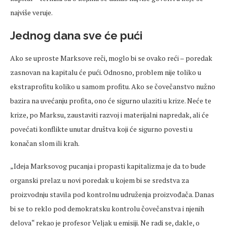
najviše veruje.
Jednog dana sve će pući
Ako se uproste Marksove reči, moglo bi se ovako reći – poredak
zasnovan na kapitalu će pući. Odnosno, problem nije toliko u
ekstraprofitu koliko u samom profitu. Ako se čovečanstvo nužno
bazira na uvećanju profita, ono će sigurno ulaziti u krize. Neće te
krize, po Marksu, zaustaviti razvoj i materijalni napredak, ali će
povećati konflikte unutar društva koji će sigurno povesti u
konačan slom ili krah.
„Ideja Marksovog pucanja i propasti kapitalizma je da to bude
organski prelaz u novi poredak u kojem bi se sredstva za
proizvodnju stavila pod kontrolnu udruženja proizvođača. Danas
bi se to reklo pod demokratsku kontrolu čovečanstva i njenih
delova“ rekao je profesor Veljak u emisiji. Ne radi se, dakle, o