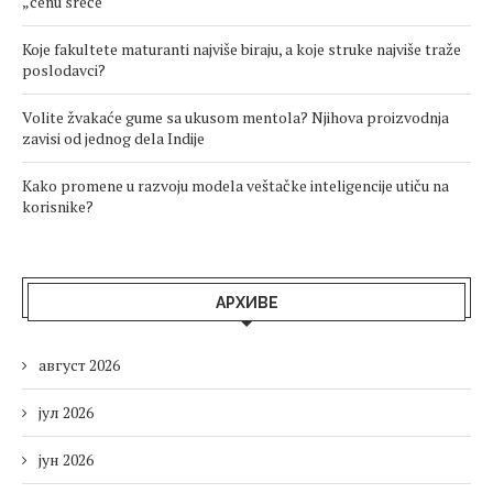
„cenu sreće“
Koje fakultete maturanti najviše biraju, a koje struke najviše traže
poslodavci?
Volite žvakaće gume sa ukusom mentola? Njihova proizvodnja
zavisi od jednog dela Indije
Kako promene u razvoju modela veštačke inteligencije utiču na
korisnike?
АРХИВЕ
август 2026
јул 2026
јун 2026