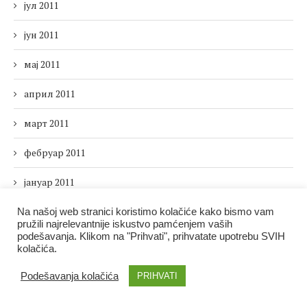
јул 2011
јун 2011
мај 2011
април 2011
март 2011
фебруар 2011
јануар 2011
децембар 2010
Na našoj web stranici koristimo kolačiće kako bismo vam
pružili najrelevantnije iskustvo pamćenjem vaših
podešavanja. Klikom na "Prihvati", prihvatate upotrebu SVIH
новембар 2010
kolačića.
октобар 2010
Podešavanja kolačića
PRIHVATI
септембар 2010