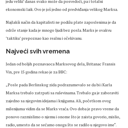
jedu veliki’ danas svako može da posvedoči, pa i totalni
ekonomski laik. Ovo je još jedno od predviđanja velikog Marksa.
Najlakši način da kapitalisti ne podižu plate zaposlenima je da
održe stanje kada je mnogo ljudi bez posla. Marks je ovakvu
’taktiku’ prepoznao kao realnu i očekivanu.
Najveći svih vremena
Jedan od boljih poznavaoca Marksovog dela, Britanac Fransis
Vin, pre 15 godina rekao je za BBC:
„Posle pada Berlinskog zida podrazumevalo se da bi i Karla
Marksa trebalo zatrpati sa ruševinama. Trebalo ga je zaboraviti
zajedno sa njegovim idejama i knjigama. Ali, početkom ovog
milenijuma vidim da se Marks vraća. Ovo doba je pravo vreme da
ponovo razmislimo o njemu i onome što je zaista govorio, mislio,
radio, umesto da se sećamo onoga što se radilo u njegovo ime“.