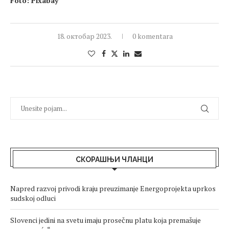
Foto: Pixabay
18. октобар 2023.
0 komentara
СКОРАШЊИ ЧЛАНЦИ
Napred razvoj privodi kraju preuzimanje Energoprojekta uprkos
sudskoj odluci
Slovenci jedini na svetu imaju prosečnu platu koja premašuje