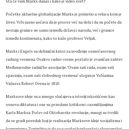
Šta će vam Marks danas i kako je video svet?
Početke aktuelne globalizacije Marks je primetio u veku u kom je
živeo. Vrlo jasno uočava da je proces već na delu i da su počele da
nestaju granice ne samo između država i naroda, već i granice
između kontinenata, kako to kaže profesor Veljak.
Marks i Engels su delimični krivci za uvođenje osmočasovnog
radnog vremena. Ovakvo radno vreme postalo je zvaničan zahtev
Međunarodne radničke asocijacije. ’Osam sati rada, osam sati
spavanja, osam sati slobodnog vremena’ slogan je Velšanina
Valisera Robert Ovena iz 1810.
Marksove ideje su u mnogo slučajeva u istoriji iskorišćene kao
osnova diktatura i one su pravdane kritikom i razmišljanjima
Karla Marksa. Počev od Oktobarske revolucije, mnogi su tvrdili
da se gradi poredak koji je realizacija Marksove ideje socijalizma i
komunizma. Zanimljivo je da se u svakoj bankarskoj i ekonomskoj