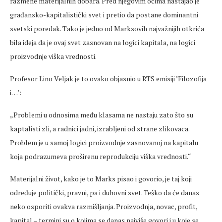
razmene materijalnih dobara. Pred njegovim očima nastajao je
građansko-kapitalistički svet i pretio da postane dominantni
svetski poredak. Tako je jedno od Marksovih najvažnijih otkrića
bila ideja da je ovaj svet zasnovan na logici kapitala, na logici
proizvodnje viška vrednosti.
Profesor Lino Veljak je to ovako objasnio u RTS emisiji ’Filozofija
i…’:
„Problemi u odnosima među klasama ne nastaju zato što su
kaptalisti zli, a radnici jadni, izrabljeni od strane zlikovaca.
Problem je u samoj logici proizvodnje zasnovanoj na kapitalu
koja podrazumeva proširenu reprodukciju viška vrednosti.“
Materijalni život, kako je to Marks pisao i govorio, je taj koji
određuje politički, pravni, pa i duhovni svet. Teško da će danas
neko osporiti ovakva razmišljanja. Proizvodnja, novac, profit,
kapital – termini su o kojima se danas najviše govori i u koje se