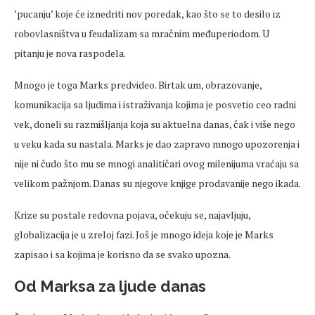
’pucanju’ koje će iznedriti nov poredak, kao što se to desilo iz
robovlasništva u feudalizam sa mračnim međuperiodom. U
pitanju je nova raspodela.
Mnogo je toga Marks predvideo. Birtak um, obrazovanje,
komunikacija sa ljudima i istraživanja kojima je posvetio ceo radni
vek, doneli su razmišljanja koja su aktuelna danas, čak i više nego
u veku kada su nastala. Marks je dao zapravo mnogo upozorenja i
nije ni čudo što mu se mnogi analitičari ovog milenijuma vraćaju sa
velikom pažnjom. Danas su njegove knjige prodavanije nego ikada.
Krize su postale redovna pojava, očekuju se, najavljuju,
globalizacija je u zreloj fazi. Još je mnogo ideja koje je Marks
zapisao i sa kojima je korisno da se svako upozna.
Od Marksa za ljude danas