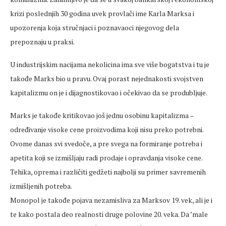
krizi poslednjih 30 godina uvek provlači ime Karla Marksa i
upozorenja koja stručnjaci i poznavaoci njegovog dela
prepoznaju u praksi.
U industrijskim nacijama nekolicina ima sve više bogatstva i tu je
takođe Marks bio u pravu. Ovaj porast nejednakosti svojstven
kapitalizmu on je i dijagnostikovao i očekivao da se produbljuje.
Marks je takođe kritikovao još jednu osobinu kapitalizma –
određivanje visoke cene proizvodima koji nisu preko potrebni.
Ovome danas svi svedoče, a pre svega na formiranje potreba i
apetita koji se izmišljaju radi prodaje i opravdanja visoke cene.
Tehika, oprema i različiti gedžeti najbolji su primer savremenih
izmišljenih potreba.
Monopol je takođe pojava nezamisliva za Marksov 19. vek, ali je i
te kako postala deo realnosti druge polovine 20. veka. Da ’male