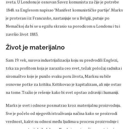
sveta. U Londonu je osnovan Savez komunista za čije je potrebe
1848. sa Englesom napisao ’Manifest komunističke partije’. Marks
je proteran i iz Francuske, nastanjuje se u Belgiji, putuje po
Nemačkoj da bi se u egzilu skrasio sa porodicom u Londonu i tu i
završio život 1883.
Život je materijalno
Sam 19. vek, surova industrijalizacija koju su predvodili Englezi,
trka za profitom koja je zarazila ceo svet, težak položaj radnika i
siromaštvo koje je punilo svaku poru života, Marksu su bile
osnovne potke za kritiku. Kritikovao je kapitalizam, ali nije ostao
na tome. Tražio je rešenje kako bi svet opstao zdraviji i humaniji.
Marks je svet i odnose posmatrao kroz materijalnu proizvodnju.
Sve je počelo od njegovih istraživanja načina kako se proizvodi
vrednost, kakvi su odnosi među ljudima u procesu proizvodnje i