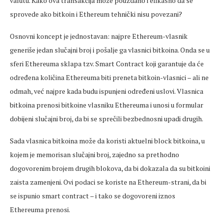
valutu. Kako ova transakcija može pouzdano i efikasno da se
sprovede ako bitkoin i Ethereum tehnički nisu povezani?
Osnovni koncept je jednostavan: najpre Ethereum-vlasnik
generiše jedan slučajni broj i pošalje ga vlasnici bitkoina. Onda se u
sferi Ethereuma sklapa tzv. Smart Contract koji garantuje da će
određena količina Ethereuma biti preneta bitkoin-vlasnici – ali ne
odmah, već najpre kada budu ispunjeni određeni uslovi. Vlasnica
bitkoina prenosi bitkoine vlasniku Ethereuma i unosi u formular
dobijeni slučajni broj, da bi se sprečili bezbednosni upadi drugih.
Sada vlasnica bitkoina može da koristi aktuelni block bitkoina, u
kojem je memorisan slučajni broj, zajedno sa prethodno
dogovorenim brojem drugih blokova, da bi dokazala da su bitkoini
zaista zamenjeni. Ovi podaci se koriste na Ethereum-strani, da bi
se ispunio smart contract – i tako se dogovoreni iznos
Ethereuma prenosi.