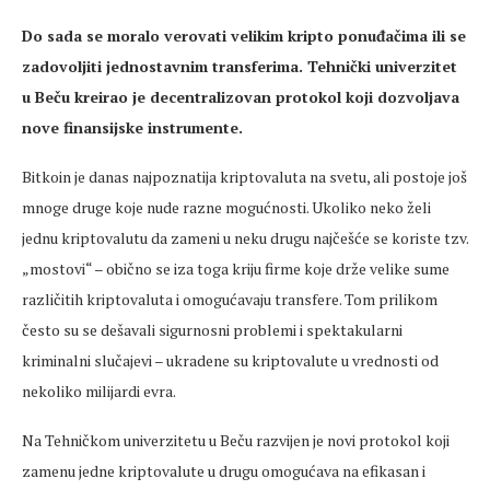
Do sada se moralo verovati velikim kripto ponuđačima ili se
zadovoljiti jednostavnim transferima. Tehnički univerzitet
u Beču kreirao je decentralizovan protokol koji dozvoljava
nove finansijske instrumente.
Bitkoin je danas najpoznatija kriptovaluta na svetu, ali postoje još
mnoge druge koje nude razne mogućnosti. Ukoliko neko želi
jednu kriptovalutu da zameni u neku drugu najčešće se koriste tzv.
„mostovi“ – obično se iza toga kriju firme koje drže velike sume
različitih kriptovaluta i omogućavaju transfere. Tom prilikom
često su se dešavali sigurnosni problemi i spektakularni
kriminalni slučajevi – ukradene su kriptovalute u vrednosti od
nekoliko milijardi evra.
Na Tehničkom univerzitetu u Beču razvijen je novi protokol koji
zamenu jedne kriptovalute u drugu omogućava na efikasan i