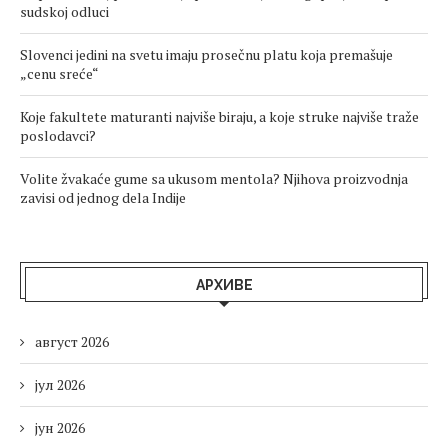
sudskoj odluci
Slovenci jedini na svetu imaju prosečnu platu koja premašuje
„cenu sreće“
Koje fakultete maturanti najviše biraju, a koje struke najviše traže
poslodavci?
Volite žvakaće gume sa ukusom mentola? Njihova proizvodnja
zavisi od jednog dela Indije
АРХИВЕ
август 2026
јул 2026
јун 2026