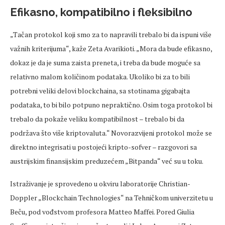
Efikasno, kompatibilno i fleksibilno
„Tačan protokol koji smo za to napravili trebalo bi da ispuni više
važnih kriterijuma“, kaže Zeta Avarikioti. „Mora da bude efikasno,
dokaz je da je suma zaista preneta, i treba da bude moguće sa
relativno malom količinom podataka. Ukoliko bi za to bili
potrebni veliki delovi blockchaina, sa stotinama gigabajta
podataka, to bi bilo potpuno nepraktično. Osim toga protokol bi
trebalo da pokaže veliku kompatibilnost – trebalo bi da
podržava što više kriptovaluta.“ Novorazvijeni protokol može se
direktno integrisati u postojeći kripto-sofver – razgovori sa
austrijskim finansijskim preduzećem „Bitpanda“ već su u toku.
Istraživanje je sprovedeno u okviru laboratorije Christian-
Doppler „Blockchain Technologies“ na Tehničkom univerzitetu u
Beču, pod vođstvom profesora Matteo Maffei. Pored Giulia