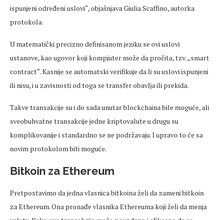
ispunjeni određeni uslovi“, objašnjava Giulia Scaffino, autorka
protokola.
U matematički precizno definisanom jeziku se ovi uslovi
ustanove, kao ugovor koji kompjuter može da pročita, tzv. „smart
contract“. Kasnije se automatski verifikuje da li su uslovi ispunjeni
ili nisu, i u zavisnosti od toga se transfer obavlja ili prekida.
Takve transakcije su i do sada unutar blockchaina bile moguće, ali
sveobuhvatne transakcije jedne kriptovalute u drugu su
komplikovanije i standardno se ne podržavaju. I upravo to će sa
novim protokolom biti moguće.
Bitkoin za Ethereum
Pretpostavimo da jedna vlasnica bitkoina želi da zameni bitkoin
za Ethereum. Ona pronađe vlasnika Ethereuma koji želi da menja