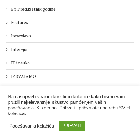
EY Preduzetnik godine
Features
Interviews
Intervjui
IT i nauka
IZDVAJAMO
Kultura
Na našoj web stranici koristimo kolačiće kako bismo vam
pružili najrelevantnije iskustvo pamćenjem vaših
Novci.rs
podešavanja. Klikom na "Prihvati", prihvatate upotrebu SVIH
kolačića.
Nove tehnologije
Podešavanja kolačića
PRIHVATI
Novi brojevi