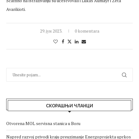
Scaffino na istraživanju su učestvovali i Lukas Aumayr i Zeta
Avarikioti.
29. јун 2023.
0 komentara
СКОРАШЊИ ЧЛАНЦИ
Otvorena MOL servisna stanica u Boru
Napred razvoj privodi kraju preuzimanje Energoprojekta uprkos