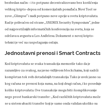
bezbedan način – i to potpuno decentralizovano bez korišćenja
velikog kripto-depoa od komercijalnih ponuđača. Novi Tool se
zove „Glimpse“ i nudi potpuno nove opcije u svetu kriptovaluta.
Rad je prihvaćen od strane „USENIX Security Symposium“, jedne
od najprestižnijih informatičkih konferencija na svetu, koja se
održava u avgustu u Los Anđelesu. Dokument o novoj kripto-
tehnici je već na raspolaganju onlajn.
Jednostavni prenosi i Smart Contracts
Kod kriptovaluta se svaka transakcija memoriše tako da je
razumljivo za svakog, na javno vidljivom blockchainu, koji sadrži
kompletan tok svih dotadašnjih transakcija. Tako je uvek jasno sa
kog računa se prenosi koja suma, na koji drugi račun, i ko poseduje
koliko kriptovaluta. Ove transakcije mogu biti i komplikovanije
nego prost bankarski transfer: „Kod različitih kriptovaluta može
se u sistem ubaciti transfer koji je samo onda validan ukoliko su