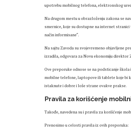
upotrebu mobilnog telefona, elektronskog uređa
Na drugom mestu u obrazloženju zakona se navo
smernice, koje su dostupne na internet stranici
način informisane“.
Na sajtu Zavoda su svojevremeno objavljene prep
izradila, odgovara za Novu ekonomiju direktor 
Ove preporuke odnose se na podsticanje škola 
mobilne telefone, laptopove ili tablete koje bi 
istaknute i dobre i loše strane ovakve prakse.
Pravila za korišćenje mobiln
Takođe, navedena su i pravila za korišćenje mo
Prenosimo u celosti pravila iz ovih preporuka: