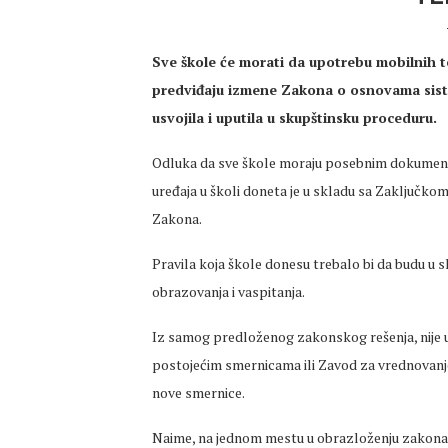
Sve škole će morati da upotrebu mobilnih
predviđaju izmene Zakona o osnovama siste
usvojila i uputila u skupštinsku proceduru.
Odluka da sve škole moraju posebnim dokumenti
uređaja u školi doneta je u skladu sa Zaključkom
Zakona.
Pravila koja škole donesu trebalo bi da budu u
obrazovanja i vaspitanja.
Iz samog predloženog zakonskog rešenja, nije u 
postojećim smernicama ili Zavod za vrednovanje
nove smernice.
Naime, na jednom mestu u obrazloženju zakona 