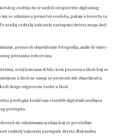
školskog osoblja da se uzdrži od upotrebe digitalnog
on mu se oduzima u prisustvu svedoka, pakuje u kovertu sa
. Po uređaj roditelji/zakonski zastupnici deteta mogu doći
manje, prenos ili objavljivanje fotografija, audio ili video-
enog pristanka svih strana.
oaletima, svlačionicama ili bilo kom prostoru u školi koji se
imljene u školi ne smeju se prenositi niti objavljivati u
ka ili druge odgovorne osobe u školi.
ka privilegija korišćenja vlastitih digitalnih uređaja u
skog postupka.
ovesti do oduzimanja uređaja koji se prosleđuje
zeti roditelj/zakonski zastupnik deteta. Naknadna