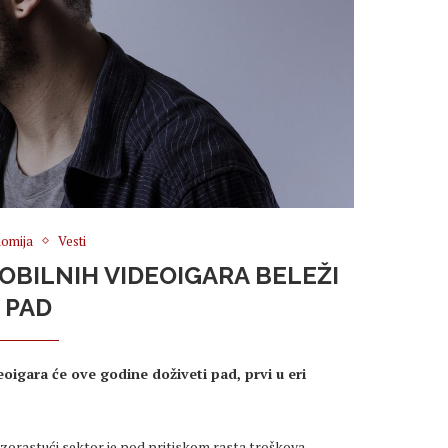
omija
Vesti
OBILNIH VIDEOIGARA BELEŽI
PAD
eoigara će ove godine doživeti pad, prvi u eri
zorastući sektor je pod pritiskom rasta troškova