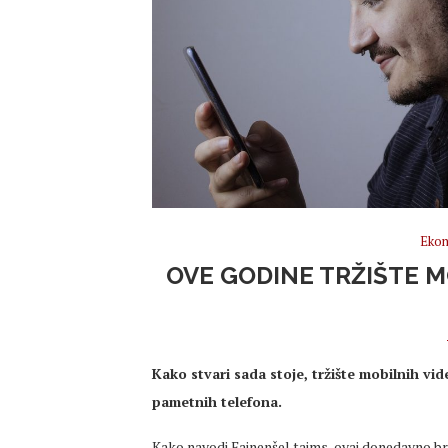
Ekon
OVE GODINE TRŽIŠTE M
Kako stvari sada stoje, tržište mobilnih vid
pametnih telefona.
Kako navodi Fajnenšel tajms, ovaj donedavno br