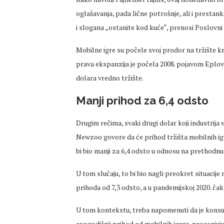
oglašavanja, pada lične potrošnje, ali i prestan
i slogana „ostanite kod kuće“, prenosi Poslovni
Mobilne igre su počele svoj prodor na tržište kr
prava ekspanzija je počela 2008. pojavom Eplov
dolara vredno tržište.
Manji prihod za 6,4 odsto
Drugim rečima, svaki drugi dolar koji industrija
Newzoo govore da će prihod tržišta mobilnih igar
bi bio manji za 6,4 odsto u odnosu na prethodnu
U tom slučaju, to bi bio nagli preokret situacije
prihoda od 7,3 odsto, a u pandemijskoj 2020. čak
U tom kontekstu, treba napomenuti da je kons
ovogodišnji prihod od mobilnih igara, procenjujući