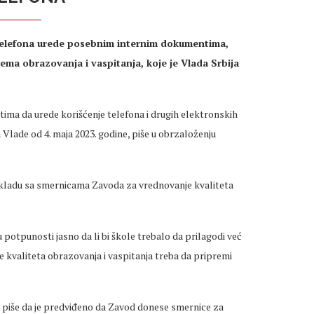
 telefona urede posebnim internim dokumentima,
ma obrazovanja i vaspitanja, koje je Vlada Srbija
ma da urede korišćenje telefona i drugih elektronskih
 Vlade od 4. maja 2023. godine, piše u obrzaloženju
 skladu sa smernicama Zavoda za vrednovanje kvaliteta
potpunosti jasno da li bi škole trebalo da prilagodi već
 kvaliteta obrazovanja i vaspitanja treba da pripremi
piše da je predviđeno da Zavod donese smernice za