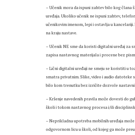
– Učenik mora da ispuni zahtev bilo kog člana 
uređaja. Ukoliko učenik ne ispuni zahtev, telef
učenikovim imenom, lepi i ostavlja u kancelariji
na kraju nastave.
– Učenik NE sme da koristi digitalni uređaj za sni
zapisa nastavnog materijala i procene bez pism
– Lični digitalni uređaji ne smeju se koristiti u t
smatra privatnim. Slike, video i audio datoteke sn
bilo kom trenutku bez izričite dozvole nastavni
– Kršenje navedenih pravila može dovesti do gubit
školi i tokom nastavnog procesa i/ili disciplin
– Neprikladna upotreba mobilnih uređaja može d
odgovornom licu u školi, od kojeg ga može preu