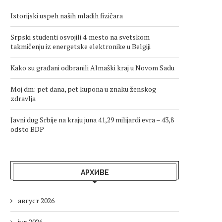
Istorijski uspeh naših mladih fizičara
Srpski studenti osvojili 4. mesto na svetskom
takmičenju iz energetske elektronike u Belgiji
Kako su građani odbranili Almaški kraj u Novom Sadu
Moj dm: pet dana, pet kupona u znaku ženskog
zdravlja
Javni dug Srbije na kraju juna 41,29 milijardi evra – 43,8
odsto BDP
АРХИВЕ
август 2026
јул 2026