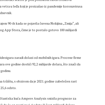
ka vetra u leđa koji je proizašao iz pandemije koronavirusa
 dnevnik.
ajem 90-ih kada se pojavila čuvena Nokijina „Zmija“, ali
og App Stora, čime je to postalo gotovo 100 milijardi
 videoigara zaradi dolazi od mobilnih igara. Procene firme
a ove godine dostići 92,2 milijarde dolara, što znači da
 godinu.
 na tržištu, s obzirom da je 2021. godine zabeležen rast
 25,6 odsto.
ultantska kuća Ampere Analysis snizila prognoze za
 da će on pasti za 6,4 odsto ili šest milijardi dolara