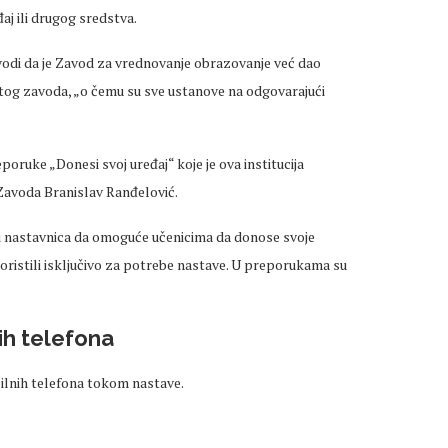
j ili drugog sredstva.
di da je Zavod za vrednovanje obrazovanje već dao
 tog zavoda, „o čemu su sve ustanove na odgovarajući
oruke „Donesi svoj uređaj“ koje je ova institucija
Zavoda Branislav Ranđelović.
i nastavnica da omoguće učenicima da donose svoje
koristili isključivo za potrebe nastave. U preporukama su
ih telefona
bilnih telefona tokom nastave.