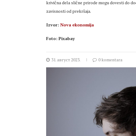
krivična dela slične prirode mogu dovesti do do
zavisnosti od prekršaja.
Izvor:
Nova ekonomija
Foto: Pixabay
31. август 2023.
0 komentara