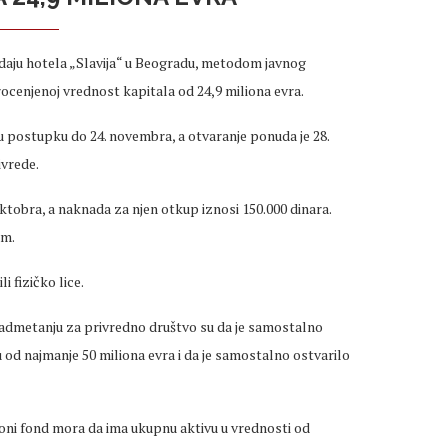
odaju hotela „Slavija“ u Beogradu, metodom javnog
rocenjenoj vrednost kapitala od 24,9 miliona evra.
u postupku do 24. novembra, a otvaranje ponuda je 28.
ivrede.
ktobra, a naknada za njen otkup iznosi 150.000 dinara.
om.
i fizičko lice.
 nadmetanju za privredno društvo su da je samostalno
u od najmanje 50 miliona evra i da je samostalno ostvarilo
ioni fond mora da ima ukupnu aktivu u vrednosti od