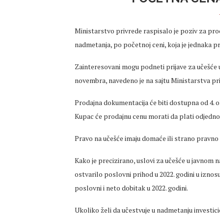
Ministarstvo privrede raspisalo je poziv za pr
nadmetanja, po početnoj ceni, koja je jednaka p
Zainteresovani mogu podneti prijave za učešće 
novembra, navedeno je na sajtu Ministarstva pr
Prodajna dokumentacija će biti dostupna od 4. o
Kupac će prodajnu cenu morati da plati odjedn
Pravo na učešće imaju domaće ili strano pravno il
Kako je precizirano, uslovi za učešće u javnom
ostvarilo poslovni prihod u 2022. godini u iznos
poslovni i neto dobitak u 2022. godini.
Ukoliko želi da učestvuje u nadmetanju investic