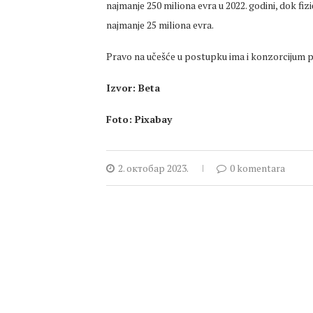
najmanje 250 miliona evra u 2022. godini, dok fi
najmanje 25 miliona evra.
Pravo na učešće u postupku ima i konzorcijum prav
Izvor: Beta
Foto: Pixabay
2. октобар 2023.
0 komentara