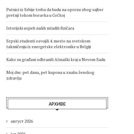
Putnici iz Srbije treba da budu na oprezu zbog sajber
pretnji tokom boravka u Grčkoj
Istorijski uspeh naših mladih fizičara
Srpski studenti osvojili 4. mesto na svetskom
takmičenju iz energetske elektronike u Belgiji
Kako su građani odbranili Almaški kraj u Novom Sadu
Moj dm: pet dana, pet kupona u znaku ženskog
zdravlja
АРХИВЕ
август 2026
јул 2026