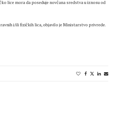
zičko lice mora da poseduje novčana sredstva u iznosu od
nih i/ili fizičkih lica, objavilo je Ministarstvo privrede.