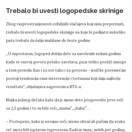
Trebalo bi uvesti logopedske skrinige
Zbog rasprostranjenosti ozbiljnih slučajeva koji nisu prepoznati,
trebalo bi uvesti logopedske skrinige na koje bi pedijatri nekoliko
puta trebalo da šalju mališane do šeste godine.
„U suprotnom, logoped dobija dete sa navršenih sedam godina
kada se razvoj govora polako završava, pa je teško postići mnogo
u tom periodu. Kao i za sve tako i za govorno – jezičke poremećaje
postoji tendencija rane intervencije i tretmana koji daju najbolje
rezultate“, objašnjava sagovornica RTS-a.
Majka jednog dečaka kaže da je njeno dete progovorilo prve reči
sa 2,5 godine i to su bile reči „mama“, „baba“…
– Postepeno, kako je usvajao reči, nismo obraćali pažnju da svaka
reč mora biti ispravno izgovorena. Kada je imao, nekih pet godina,