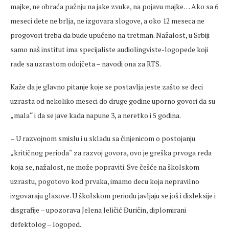
majke, ne obraća pažnju na jake zvuke, na pojavu majke… Ako sa 6
meseci dete ne brlja, ne izgovara slogove, a oko 12 meseca ne
progovori treba da bude upućeno na tretman. Nažalost, u Srbiji
samo naš institut ima specijaliste audiolingviste-logopede koji
rade sa uzrastom odojčeta – navodi ona za RTS.
Kaže da je glavno pitanje koje se postavlja jeste zašto se deci
uzrasta od nekoliko meseci do druge godine uporno govori da su
„mala“ i da se jave kada napune 3, a neretko i 5 godina.
– U razvojnom smislu i u skladu sa činjenicom o postojanju
„kritičnog perioda“ za razvoj govora, ovo je greška prvoga reda
koja se, nažalost, ne može popraviti. Sve češće na školskom
uzrastu, pogotovo kod prvaka, imamo decu koja nepravilno
izgovaraju glasove. U školskom periodu javljaju se još i disleksije i
disgrafije – upozorava Jelena Jeličić Đuričin, diplomirani
defektolog – logoped.