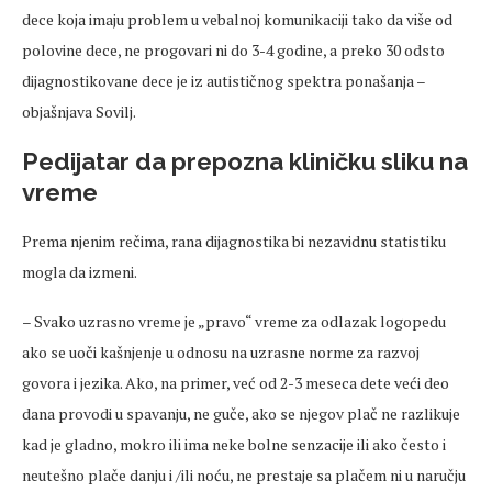
dece koja imaju problem u vebalnoj komunikaciji tako da više od
polovine dece, ne progovari ni do 3-4 godine, a preko 30 odsto
dijagnostikovane dece je iz autističnog spektra ponašanja –
objašnjava Sovilj.
Pedijatar da prepozna kliničku sliku na
vreme
Prema njenim rečima, rana dijagnostika bi nezavidnu statistiku
mogla da izmeni.
– Svako uzrasno vreme je „pravo“ vreme za odlazak logopedu
ako se uoči kašnjenje u odnosu na uzrasne norme za razvoj
govora i jezika. Ako, na primer, već od 2-3 meseca dete veći deo
dana provodi u spavanju, ne guče, ako se njegov plač ne razlikuje
kad je gladno, mokro ili ima neke bolne senzacije ili ako često i
neutešno plače danju i /ili noću, ne prestaje sa plačem ni u naručju