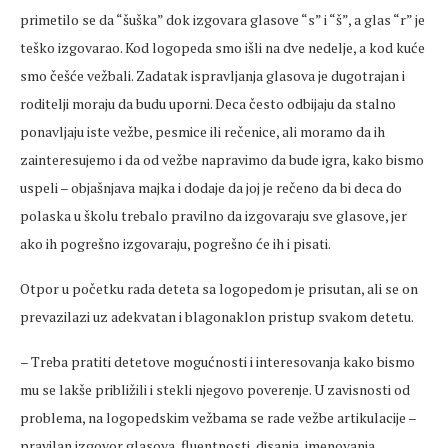
primetilo se da “šuška” dok izgovara glasove “s” i “š”, a glas “r” je
teško izgovarao. Kod logopeda smo išli na dve nedelje, a kod kuće
smo češće vežbali. Zadatak ispravljanja glasova je dugotrajan i
roditelji moraju da budu uporni. Deca često odbijaju da stalno
ponavljaju iste vežbe, pesmice ili rečenice, ali moramo da ih
zainteresujemo i da od vežbe napravimo da bude igra, kako bismo
uspeli – objašnjava majka i dodaje da joj je rečeno da bi deca do
polaska u školu trebalo pravilno da izgovaraju sve glasove, jer
ako ih pogrešno izgovaraju, pogrešno će ih i pisati.
Otpor u početku rada deteta sa logopedom je prisutan, ali se on
prevazilazi uz adekvatan i blagonaklon pristup svakom detetu.
– Treba pratiti detetove mogućnosti i interesovanja kako bismo
mu se lakše približili i stekli njegovo poverenje. U zavisnosti od
problema, na logopedskim vežbama se rade vežbe artikulacije –
pravilan izgovor glasova, fluentnosti, disanja, imenovanja,