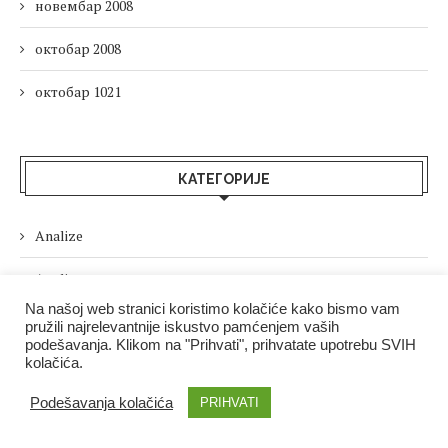
новембар 2008
октобар 2008
октобар 1021
КАТЕГОРИЈЕ
Analize
Analize
Na našoj web stranici koristimo kolačiće kako bismo vam
Analize stručnjaka
pružili najrelevantnije iskustvo pamćenjem vaših
podešavanja. Klikom na "Prihvati", prihvatate upotrebu SVIH
kolačića.
B&F Plus
Podešavanja kolačića
PRIHVATI
Bizlife.rs