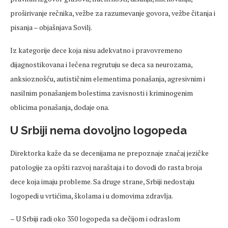
proširivanje rečnika, vežbe za razumevanje govora, vežbe čitanja i
pisanja – objašnjava Sovilj.
Iz kategorije dece koja nisu adekvatno i pravovremeno
dijagnostikovana i lečena regrutuju se deca sa neurozama,
anksioznošću, autističnim elementima ponašanja, agresivnim i
nasilnim ponašanjem bolestima zavisnosti i kriminogenim
oblicima ponašanja, dodaje ona.
U Srbiji nema dovoljno logopeda
Direktorka kaže da se decenijama ne prepoznaje značaj jezičke
patologije za opšti razvoj naraštaja i to dovodi do rasta broja
dece koja imaju probleme. Sa druge strane, Srbiji nedostaju
logopedi u vrtićima, školama i u domovima zdravlja.
– U Srbiji radi oko 350 logopeda sa dečijom i odraslom