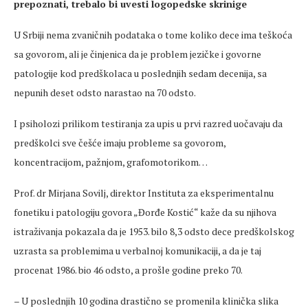
prepoznati, trebalo bi uvesti logopedske skrinige
U Srbiji nema zvaničnih podataka o tome koliko dece ima teškoća
sa govorom, ali je činjenica da je problem jezičke i govorne
patologije kod predškolaca u poslednjih sedam decenija, sa
nepunih deset odsto narastao na 70 odsto.
I psiholozi prilikom testiranja za upis u prvi razred uočavaju da
predškolci sve češće imaju probleme sa govorom,
koncentracijom, pažnjom, grafomotorikom…
Prof. dr Mirjana Sovilj, direktor Instituta za eksperimentalnu
fonetiku i patologiju govora „Đorđe Kostić“ kaže da su njihova
istraživanja pokazala da je 1953. bilo 8,3 odsto dece predškolskog
uzrasta sa problemima u verbalnoj komunikaciji, a da je taj
procenat 1986. bio 46 odsto, a prošle godine preko 70.
– U poslednjih 10 godina drastično se promenila klinička slika