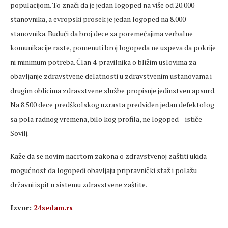
populacijom. To znači da je jedan logoped na više od 20.000
stanovnika, a evropski prosek je jedan logoped na 8.000
stanovnika. Budući da broj dece sa poremećajima verbalne
komunikacije raste, pomenuti broj logopeda ne uspeva da pokrije
ni minimum potreba. Član 4. pravilnika o bližim uslovima za
obavljanje zdravstvene delatnosti u zdravstvenim ustanovama i
drugim oblicima zdravstvene službe propisuje jedinstven apsurd.
Na 8.500 dece predškolskog uzrasta predviđen jedan defektolog
sa pola radnog vremena, bilo kog profila, ne logoped – ističe
Sovilj.
Kaže da se novim nacrtom zakona o zdravstvenoj zaštiti ukida
mogućnost da logopedi obavljaju pripravnički staž i polažu
državni ispit u sistemu zdravstvene zaštite.
Izvor:
24sedam.rs