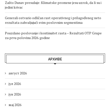
Zašto Dunav presušuje: Klimatske promene jesu uzrok, da li su i
jedini krivac
Generali ostvario odličan rast operativnog i prilagođenog neto
rezultata zahvaljujući svim poslovnim segmentima
Pouzdano poslovanje i kontinuitet rasta – Rezultati OTP Grupe
za prvu polovinu 2026. godine
АРХИВЕ
август 2026
јул 2026
јун 2026
мај 2026