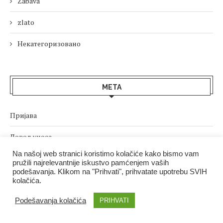
Zabava
zlato
Некатегоризовано
МЕТА
Пријава
Довод уноса
Na našoj web stranici koristimo kolačiće kako bismo vam
Довод коментара
pružili najrelevantnije iskustvo pamćenjem vaših
podešavanja. Klikom na "Prihvati", prihvatate upotrebu SVIH
sr.WordPress.org
kolačića.
Podešavanja kolačića
PRIHVATI