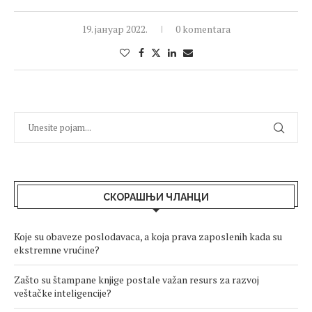
19. јануар 2022.
0 komentara
СКОРАШЊИ ЧЛАНЦИ
Koje su obaveze poslodavaca, a koja prava zaposlenih kada su
ekstremne vrućine?
Zašto su štampane knjige postale važan resurs za razvoj
veštačke inteligencije?