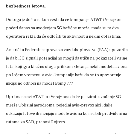
bezbednost letova.
Do toga je došlo nakon vesti da će kompanije AT&T i Verajzon
početi danas sa uvođenjem 5G bežične mreže, mada su ta dva
operatera rekla da će odložiti tu aktivnost u nekim oblastima.
Američka Federalna uprava za vazduhoplovstvo (FAA) upozorila
je da bi 5G signali potencijalno mogli da utiču na pokazatelj visine
leta, koji igra ključnu ulogu prilikom sletanja nekih modela aviona
po lošem vremenu, a avio-kompanije kažu da se to upozorenje
inicijalno odnosi na model Boing 777.
Uprkos najavi AT&T-a i Verajzona da će pauzirati uvođenje 5G
mreže u blizini aerodroma, pojedini avio-prevoznici i dalje
otkazuju letove ili menjaju modele aviona koji su bili predviđeni na
rutama za SAD, prenosi Rojters.