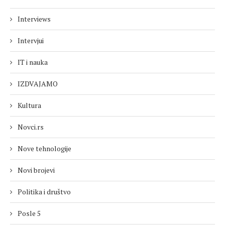
Interviews
Intervjui
IT i nauka
IZDVAJAMO
Kultura
Novci.rs
Nove tehnologije
Novi brojevi
Politika i društvo
Posle 5