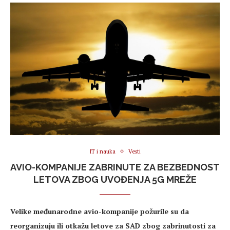
IT i nauka
Vesti
AVIO-KOMPANIJE ZABRINUTE ZA BEZBEDNOST
LETOVA ZBOG UVOĐENJA 5G MREŽE
Velike međunarodne avio-kompanije požurile su da
reorganizuju ili otkažu letove za SAD zbog zabrinutosti za