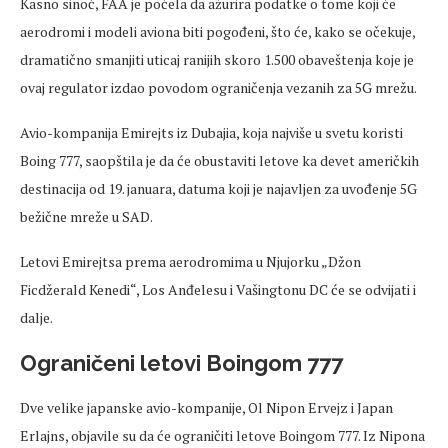
Kasno sinoć, FAA je počela da ažurira podatke o tome koji će
aerodromi i modeli aviona biti pogođeni, što će, kako se očekuje,
dramatično smanjiti uticaj ranijih skoro 1.500 obaveštenja koje je
ovaj regulator izdao povodom ograničenja vezanih za 5G mrežu.
Avio-kompanija Emirejts iz Dubajia, koja najviše u svetu koristi
Boing 777, saopštila je da će obustaviti letove ka devet američkih
destinacija od 19. januara, datuma koji je najavljen za uvođenje 5G
bežične mreže u SAD.
Letovi Emirejtsa prema aerodromima u Njujorku „Džon
Ficdžerald Kenedi“, Los Anđelesu i Vašingtonu DC će se odvijati i
dalje.
Ograničeni letovi Boingom 777
Dve velike japanske avio-kompanije, Ol Nipon Ervejz i Japan
Erlajns, objavile su da će ograničiti letove Boingom 777. Iz Nipona