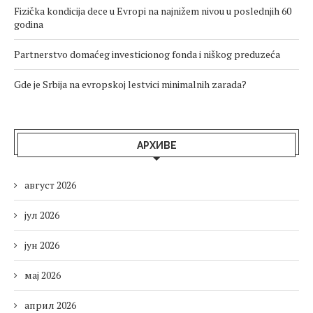
Fizička kondicija dece u Evropi na najnižem nivou u poslednjih 60
godina
Partnerstvo domaćeg investicionog fonda i niškog preduzeća
Gde je Srbija na evropskoj lestvici minimalnih zarada?
АРХИВЕ
август 2026
јул 2026
јун 2026
мај 2026
април 2026