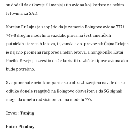
su dodali da otkazuju ili menjaju tip aviona koji koriste na nekim
letovima za SAD.
Korejan Er Lajns je saopštio da je zamenio Boingove avione 777 i
747-8 drugim modelima vazduhoplova na šest američkih
putničkih i teretnih letova, tajvanski avio-prevoznik Čajna Erlajns
je najavio promenu rasporeda nekih letova, a hongkonški Kataj
Pacifik Ervejz je izvestio da će koristiti različite tipove aviona ako
bude potrebno.
Sve pomenute avio-kompanije su u obrazloženjima navele da su
odluke donele reagujući na Boingovo obaveštenje da 5G signali
mogu da ometu rad visinomera na modelu 777.
Izvor: Tanjug
Foto: Pixabay