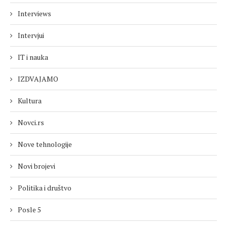
Interviews
Intervjui
IT i nauka
IZDVAJAMO
Kultura
Novci.rs
Nove tehnologije
Novi brojevi
Politika i društvo
Posle 5