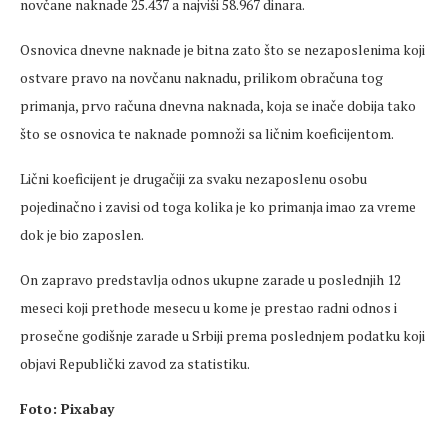
novčane naknade 25.437 a najviši 58.967 dinara.
Osnovica dnevne naknade je bitna zato što se nezaposlenima koji
ostvare pravo na novčanu naknadu, prilikom obračuna tog
primanja, prvo računa dnevna naknada, koja se inače dobija tako
što se osnovica te naknade pomnoži sa ličnim koeficijentom.
Lični koeficijent je drugačiji za svaku nezaposlenu osobu
pojedinačno i zavisi od toga kolika je ko primanja imao za vreme
dok je bio zaposlen.
On zapravo predstavlja odnos ukupne zarade u poslednjih 12
meseci koji prethode mesecu u kome je prestao radni odnos i
prosečne godišnje zarade u Srbiji prema poslednjem podatku koji
objavi Republički zavod za statistiku.
Foto: Pixabay