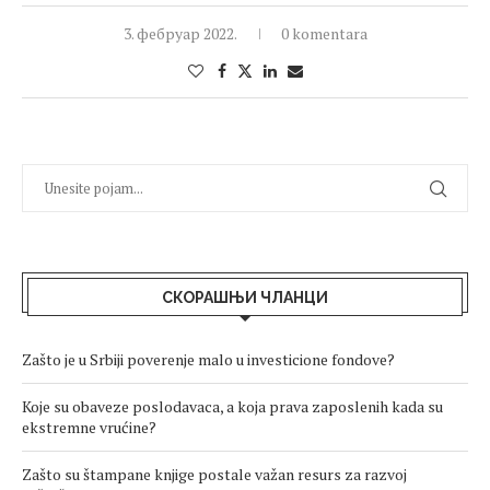
3. фебруар 2022.
0 komentara
СКОРАШЊИ ЧЛАНЦИ
Zašto je u Srbiji poverenje malo u investicione fondove?
Koje su obaveze poslodavaca, a koja prava zaposlenih kada su
ekstremne vrućine?
Zašto su štampane knjige postale važan resurs za razvoj