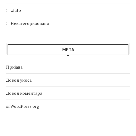
zlato
Некатегоризовано
МЕТА
Пријава
Довод уноса
Довод коментара
sr.WordPress.org