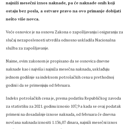
najniži mesečni iznos naknade, pa će naknade onih koji
ostaju bez posla, a ostvare pravo na ovo primanje dobijati
nešto više novca.
Veće osnovice je na osnovu Zakona o zapošljavanju i osiguranju za
slučaj nezaposlenosti utvrdila odnosno uskladila Nacionalna
služba za zapošljavanje.
Naime, ovim zakonom je propisano da se osnovica dnevne
naknade kao i najviša i najniža mesečna naknada, usklađuju
jednom godišnje sa indeksom potrošačkih cena u prethodnoj
godini i da se primenjuju od februara.
Indeks potrošačkih cena je, prema podatku Republičkog zavoda
za statistiku za 2021. godinu iznosio 107,9 a kada se ovaj podatak
primeni na dosadašnje iznose naknada, od februara će dnevna
novčana naknada iznositi 1.136,07 dinara, najniži mesečni iznos