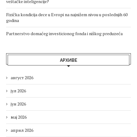
veštačke inteligencije?
Fizička kondicija dece u Evropi na najnižem nivou u poslednjih 60
godina
Partnerstvo domaćeg investicionog fonda i niškog preduzeća
АРХИВЕ
август 2026
јул 2026
јун 2026
мај 2026
април 2026