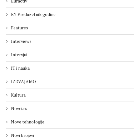
Euractiv
EY Preduzetnik godine
Features
Interviews
Intervjui
IT i nauka
IZDVAJAMO
Kultura
Novci.rs
Nove tehnologije
Novi brojevi