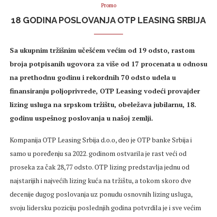
Promo
18 GODINA POSLOVANJA OTP LEASING SRBIJA
Sa ukupnim tržišnim učešćem većim od 19 odsto, rastom
broja potpisanih ugovora za više od 17 procenata u odnosu
na prethodnu godinu i rekordnih 70 odsto udela u
finansiranju poljoprivrede, OTP Leasing vodeći provajder
lizing usluga na srpskom tržištu, obeležava jubilarnu, 18.
godinu uspešnog poslovanja u našoj zemlji.
Kompanija OTP Leasing Srbija d.o.o, deo je OTP banke Srbija i
samo u poređenju sa 2022. godinom ostvarila je rast veći od
proseka za čak 28,77 odsto. OTP lizing predstavlja jednu od
najstarijih i najvećih lizing kuća na tržištu, a tokom skoro dve
decenije dugog poslovanja uz ponudu osnovnih lizing usluga,
svoju lidersku poziciju poslednjih godina potvrdila je i sve većim