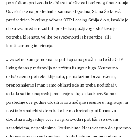
portfoliom proizvoda iz oblasti održivosti i zelenog finansiranja.
Osvrćući se na poslednjih osamnaest godina, Stana Živković,
predsednica Izvršnog odbora OTP Leasing Srbija d.o.o, istakla je
da su izvanredni rezultati posledica pažljivog osluškivanje
potreba klijenata, velike posvećenosti i ekspertize, ali i
kontinuiranog inoviranja.
„Izuzetno sam ponosna na put koji smo prošli i na to šta OTP
lizing danas predstavlja na tržištu lizing usluga. Neumorno
osluškujemo potrebe klijenata, pronalazimo brza rešenja,
prepoznajemo i mapiramo oblasti gde im treba podrška i u
skladu sa tim unapređujemo svoje usluge i kadrove. Samo u
poslednje dve godine uložili smo značajne resurse u migraciju na
novi informatički sistem kako bismo kreirali platformu za
dodatnu nadgradnju servisa i proizvoda i približili se svojim
saradnicima, zaposlenima i korisnicima. Nastavićemo da spremno
odgovaramo na sve trendove, ali i da budemo pioniri zelenog