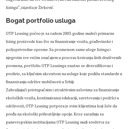
lizinga“, izjavila je Živković.
Bogat portfolio usluga
OTP Leasing počeo je sa radom 2003. godine nudeći primarne
lizing proizvode kao što su finansiranje vozila, građevinske i
poljoprivredne opreme. Sa promenom same uloge lizinga i
njegovim sve većim značajem u procesu kreiranja širih društvenih
promena, portfolio OTP Leasinga znatno se diverzifikovao i
proširio, sa ključnim akcentom na usluge koje podižu standarde u
finansiranju održive mobilnosti u Srbiji.
Zahvaljujući pristupačnim i atraktivnim uslovima za finansiranje
ekoloških vozila, kontinuiranoj edukaciji, savetovanju i podršci u
održivosti, OTP Leasing potpora je svim klijentima koji žele da
pređu na ekološki prihvatljivije opcije. Kroz saradnju sa
panevropskim institucijama OTP Leasing nudi sredstva za