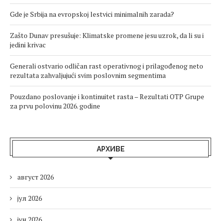
Gde je Srbija na evropskoj lestvici minimalnih zarada?
Zašto Dunav presušuje: Klimatske promene jesu uzrok, da li su i
jedini krivac
Generali ostvario odličan rast operativnog i prilagođenog neto
rezultata zahvaljujući svim poslovnim segmentima
Pouzdano poslovanje i kontinuitet rasta – Rezultati OTP Grupe
za prvu polovinu 2026. godine
АРХИВЕ
август 2026
јул 2026
јун 2026