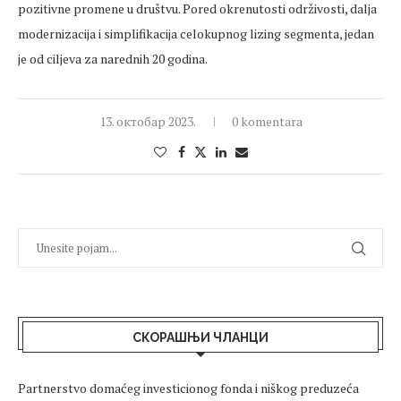
pozitivne promene u društvu. Pored okrenutosti održivosti, dalja
modernizacija i simplifikacija celokupnog lizing segmenta, jedan
je od ciljeva za narednih 20 godina.
13. октобар 2023.
0 komentara
СКОРАШЊИ ЧЛАНЦИ
Partnerstvo domaćeg investicionog fonda i niškog preduzeća