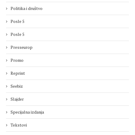
Politika i društvo
Posle 5
Posle 5
Presseurop
Promo
Reprint
Seebiz
Slajder
Specijalna izdanja
Tekstovi