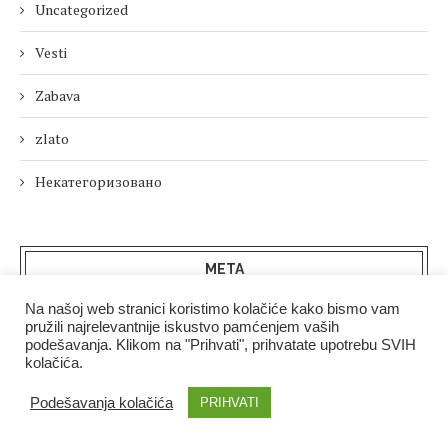
Uncategorized
Vesti
Zabava
zlato
Некатегоризовано
МЕТА
Na našoj web stranici koristimo kolačiće kako bismo vam
Пријава
pružili najrelevantnije iskustvo pamćenjem vaših
podešavanja. Klikom na "Prihvati", prihvatate upotrebu SVIH
kolačića.
Довод уноса
Podešavanja kolačića
PRIHVATI
Довод коментара