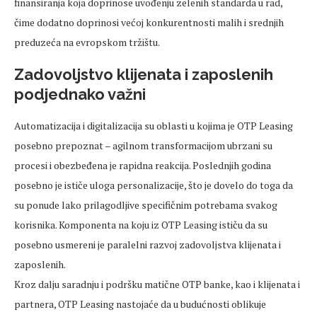
finansiranja koja doprinose uvođenju zelenih standarda u rad,
čime dodatno doprinosi većoj konkurentnosti malih i srednjih
preduzeća na evropskom tržištu.
Zadovoljstvo klijenata i zaposlenih
podjednako važni
Automatizacija i digitalizacija su oblasti u kojima je OTP Leasing
posebno prepoznat – agilnom transformacijom ubrzani su
procesi i obezbeđena je rapidna reakcija. Poslednjih godina
posebno je ističe uloga personalizacije, što je dovelo do toga da
su ponude lako prilagodljive specifičnim potrebama svakog
korisnika. Komponenta na koju iz OTP Leasing ističu da su
posebno usmereni je paralelni razvoj zadovoljstva klijenata i
zaposlenih.
Kroz dalju saradnju i podršku matične OTP banke, kao i klijenata i
partnera, OTP Leasing nastojaće da u budućnosti oblikuje