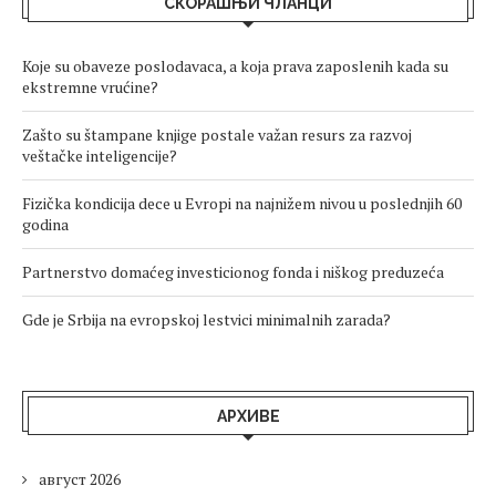
СКОРАШЊИ ЧЛАНЦИ
Koje su obaveze poslodavaca, a koja prava zaposlenih kada su
ekstremne vrućine?
Zašto su štampane knjige postale važan resurs za razvoj
veštačke inteligencije?
Fizička kondicija dece u Evropi na najnižem nivou u poslednjih 60
godina
Partnerstvo domaćeg investicionog fonda i niškog preduzeća
Gde je Srbija na evropskoj lestvici minimalnih zarada?
АРХИВЕ
август 2026