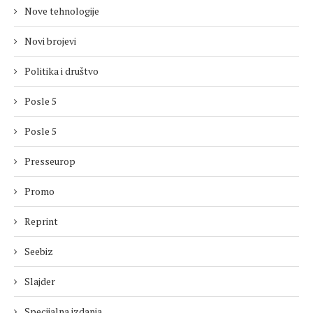
Nove tehnologije
Novi brojevi
Politika i društvo
Posle 5
Posle 5
Presseurop
Promo
Reprint
Seebiz
Slajder
Specijalna izdanja