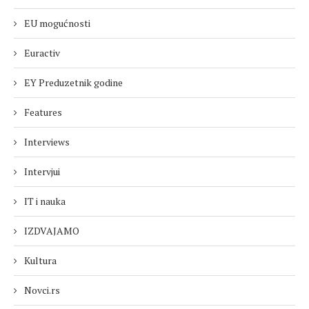
EU mogućnosti
Euractiv
EY Preduzetnik godine
Features
Interviews
Intervjui
IT i nauka
IZDVAJAMO
Kultura
Novci.rs