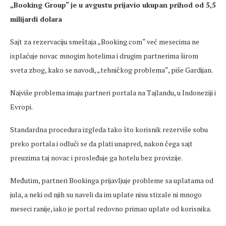
„Booking Group“ je u avgustu prijavio ukupan prihod od 5,5
milijardi dolara
Sajt za rezervaciju smeštaja „Booking.com“ već mesecima ne
isplaćuje novac mnogim hotelima i drugim partnerima širom
sveta zbog, kako se navodi, „tehničkog problema“, piše Gardijan.
Najviše problema imaju partneri portala na Tajlandu, u Indoneziji i
Evropi.
Standardna procedura izgleda tako što korisnik rezerviše sobu
preko portala i odluči se da plati unapred, nakon čega sajt
preuzima taj novac i prosleđuje ga hotelu bez provizije.
Međutim, partneri Bookinga prijavljuje probleme sa uplatama od
jula, a neki od njih su naveli da im uplate nisu stizale ni mnogo
meseci ranije, iako je portal redovno primao uplate od korisnika.