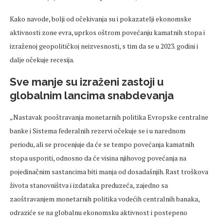
Kako navode, bolji od očekivanja su i pokazatelji ekonomske
aktivnosti zone evra, uprkos oštrom povećanju kamatnih stopa i
izraženoj geopolitičkoj neizvesnosti, s tim da se u 2023. godini i
dalje očekuje recesija.
Sve manje su izraženi zastoji u
globalnim lancima snabdevanja
„Nastavak pooštravanja monetarnih politika Evropske centralne
banke i Sistema federalnih rezervi očekuje se i u narednom
periodu, ali se procenjuje da će se tempo povećanja kamatnih
stopa usporiti, odnosno da će visina njihovog povećanja na
pojedinačnim sastancima biti manja od dosadašnjih. Rast troškova
života stanovništva i izdataka preduzeća, zajedno sa
zaoštravanjem monetarnih politika vodećih centralnih banaka,
odraziće se na globalnu ekonomsku aktivnost i postepeno