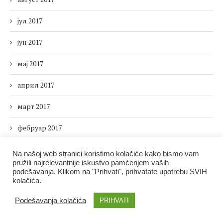
јул 2017
јун 2017
мај 2017
април 2017
март 2017
фебруар 2017
јануар 2017
Na našoj web stranici koristimo kolačiće kako bismo vam
pružili najrelevantnije iskustvo pamćenjem vaših
децембар 2016
podešavanja. Klikom na "Prihvati", prihvatate upotrebu SVIH
kolačića.
новембар 2016
Podešavanja kolačića
PRIHVATI
октобар 2016