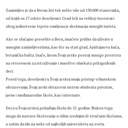
Zanimljivo je da u Bernu živi tek nešto više od 130.000 stanovnika,
od kojih su 17 odsto doseljenici. Grad leži na velikoj visoravni i
zbog jedinstvene lepote omiljena je destinacija mnogih turista.
Ako se slučajno preselite u Bern, imaćete prilike da uživate u
mnogim zanimljivostima, kao što su stari grad, Ajnštajnova kuća,
botanička bašta. Inače, širom Švajcarske postoji mnogo prostora
na otvorenom za istraživanje i mnoštvo objekata prilagođenih
deci.
Pored toga, doseljenici u Švajcarskoj imaju pristup vrhunskom
obrazovanju. Švajcarski obrazovni sistem obuhvata privatne,
javne i međunarodne škole, kao i internate.
Deca u Švajcarskoj pohađaju školu do 15. godine. Nakon toga
mogu da nastave školovanje u višim srednjim ili stručnim školama,
a zatim da idu na neke od najboljih univerziteta na svetu.