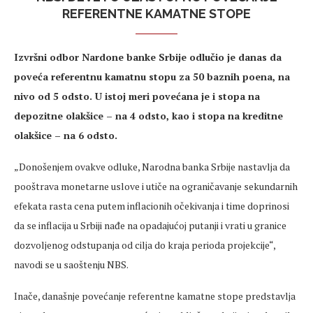
REFERENTNE KAMATNE STOPE
Izvršni odbor Nardone banke Srbije odlučio je danas da
poveća referentnu kamatnu stopu za 50 baznih poena, na
nivo od 5 odsto. U istoj meri povećana je i stopa na
depozitne olakšice – na 4 odsto, kao i stopa na kreditne
olakšice – na 6 odsto.
„Donošenjem ovakve odluke, Narodna banka Srbije nastavlja da
pooštrava monetarne uslove i utiče na ograničavanje sekundarnih
efekata rasta cena putem inflacionih očekivanja i time doprinosi
da se inflacija u Srbiji nađe na opadajućoj putanji i vrati u granice
dozvoljenog odstupanja od cilja do kraja perioda projekcije“,
navodi se u saoštenju NBS.
Inače, današnje povećanje referentne kamatne stope predstavlja