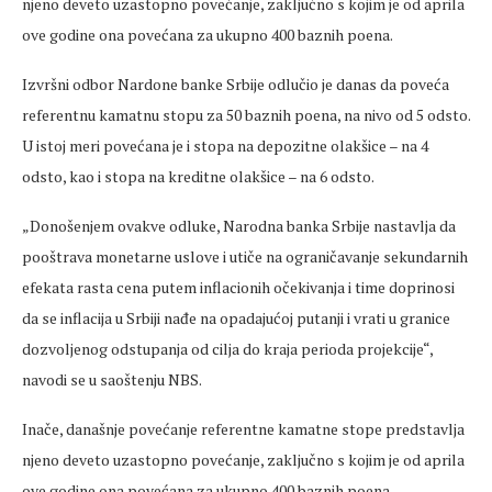
njeno deveto uzastopno povećanje, zaključno s kojim je od aprila
ove godine ona povećana za ukupno 400 baznih poena.
Izvršni odbor Nardone banke Srbije odlučio je danas da poveća
referentnu kamatnu stopu za 50 baznih poena, na nivo od 5 odsto.
U istoj meri povećana je i stopa na depozitne olakšice – na 4
odsto, kao i stopa na kreditne olakšice – na 6 odsto.
„Donošenjem ovakve odluke, Narodna banka Srbije nastavlja da
pooštrava monetarne uslove i utiče na ograničavanje sekundarnih
efekata rasta cena putem inflacionih očekivanja i time doprinosi
da se inflacija u Srbiji nađe na opadajućoj putanji i vrati u granice
dozvoljenog odstupanja od cilja do kraja perioda projekcije“,
navodi se u saoštenju NBS.
Inače, današnje povećanje referentne kamatne stope predstavlja
njeno deveto uzastopno povećanje, zaključno s kojim je od aprila
ove godine ona povećana za ukupno 400 baznih poena.