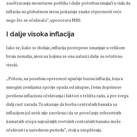
zaoštravanja monetarne politike i dalje potreban imajući u vidu da
inflacija na globalnom nivou pokazuje znake otpornosti veće
nego što se očekivalo“, upozorava NBS.
I dalje visoka inflacija
Iako se, kako se dodaje, inflacija postepeno smanjuje u velikom
broju zemalja, nivoi na kojima se ona nalazi i dalje su relativno
visoki.
„Pritom, na posebnu opreznost upućuje bazna inflacija, koja u
mnogim zemljama sporije opada od ukupne, čemu doprinose
povišena inflaciona očekivanja i faktori s tržišta rada, a pre svega
dalji rast zarada. To ukazuje da borba centralnih banaka sa
inflacijom još uvek nije završena i da se povećanje referentnih
kamatnih stopa najvažnijih svetskih centralnih banaka može
očekivati i u narednom periodu“, stoji u saopštenju.