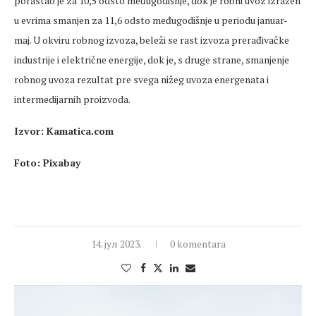
porastao je za 10,5 odsto međugodišnje, dok je robni uvoz izražen
u evrima smanjen za 11,6 odsto međugodišnje u periodu januar-
maj. U okviru robnog izvoza, beleži se rast izvoza prerađivačke
industrije i električne energije, dok je, s druge strane, smanjenje
robnog uvoza rezultat pre svega nižeg uvoza energenata i
intermedijarnih proizvoda.
Izvor: Kamatica.com
Foto: Pixabay
14. јул 2023.
0 komentara