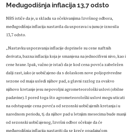
Međugodišnja inflacija 13,7 odsto
NBS ističe da je, u skladu sa očekivanjima Izvršnog odbora,
međugodišnja inflacija nastavila da usporava i u junu je iznosila
13,7 odsto.
„Nastavku usporavanja inflacije doprinele su cene naftnih
derivata, bazna inflacija koja je smanjena na jednocifreni nivo, kao i
cene hrane. Ipak, važno je istaći da je kod cena povrća zabeležen
dalji rast, iako je uobičajeno da s dolaskom nove poljoprivredne
sezone od maja usledi njihov pad, a glavni razlog za ovakvo
njihovo kretanje jesu nepovoljni agrometeorološki uslovi (obilne
padavine). I pored toga što agrometeorološki uslovi mogu uticati
na odstupanje cena povrća od sezonski uobičajenih kretanja i u
narednom periodu, tj. da njihov pad u letnjim mesecima bude manji
od sezonski uobičajenog, Izvršni odbor očekuje da će
međugodišnja inflacija nastaviti da se kreće opadajućom