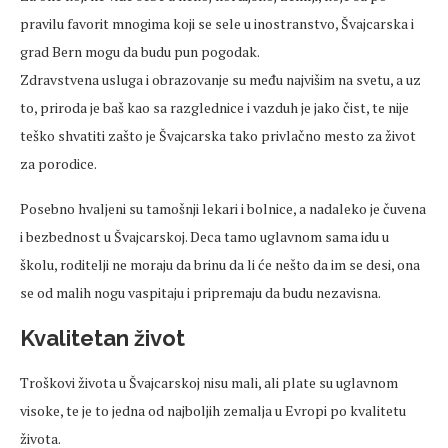
pravilu favorit mnogima koji se sele u inostranstvo, Švajcarska i
grad Bern mogu da budu pun pogodak.
Zdravstvena usluga i obrazovanje su među najvišim na svetu, a uz
to, priroda je baš kao sa razglednice i vazduh je jako čist, te nije
teško shvatiti zašto je Švajcarska tako privlačno mesto za život
za porodice.
Posebno hvaljeni su tamošnji lekari i bolnice, a nadaleko je čuvena
i bezbednost u Švajcarskoj. Deca tamo uglavnom sama idu u
školu, roditelji ne moraju da brinu da li će nešto da im se desi, ona
se od malih nogu vaspitaju i pripremaju da budu nezavisna.
Kvalitetan život
Troškovi života u Švajcarskoj nisu mali, ali plate su uglavnom
visoke, te je to jedna od najboljih zemalja u Evropi po kvalitetu
života.