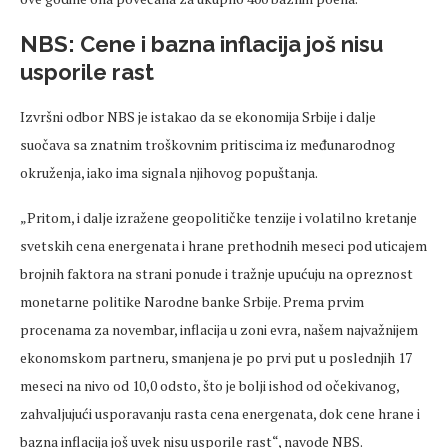
NBS: Cene i bazna inflacija još nisu
usporile rast
Izvršni odbor NBS je istakao da se ekonomija Srbije i dalje
suočava sa znatnim troškovnim pritiscima iz međunarodnog
okruženja, iako ima signala njihovog popuštanja.
„Pritom, i dalje izražene geopolitičke tenzije i volatilno kretanje
svetskih cena energenata i hrane prethodnih meseci pod uticajem
brojnih faktora na strani ponude i tražnje upućuju na opreznost
monetarne politike Narodne banke Srbije. Prema prvim
procenama za novembar, inflacija u zoni evra, našem najvažnijem
ekonomskom partneru, smanjena je po prvi put u poslednjih 17
meseci na nivo od 10,0 odsto, što je bolji ishod od očekivanog,
zahvaljujući usporavanju rasta cena energenata, dok cene hrane i
bazna inflacija još uvek nisu usporile rast“, navode NBS.