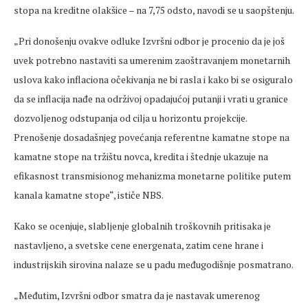
stopa na kreditne olakšice – na 7,75 odsto, navodi se u saopštenju.
„Pri donošenju ovakve odluke Izvršni odbor je procenio da je još
uvek potrebno nastaviti sa umerenim zaoštravanjem monetarnih
uslova kako inflaciona očekivanja ne bi rasla i kako bi se osiguralo
da se inflacija nađe na održivoj opadajućoj putanji i vrati u granice
dozvoljenog odstupanja od cilja u horizontu projekcije.
Prenošenje dosadašnjeg povećanja referentne kamatne stope na
kamatne stope na tržištu novca, kredita i štednje ukazuje na
efikasnost transmisionog mehanizma monetarne politike putem
kanala kamatne stope“, ističe NBS.
Kako se ocenjuje, slabljenje globalnih troškovnih pritisaka je
nastavljeno, a svetske cene energenata, zatim cene hrane i
industrijskih sirovina nalaze se u padu međugodišnje posmatrano.
„Međutim, Izvršni odbor smatra da je nastavak umerenog