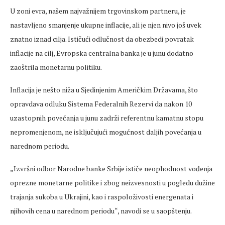
U zoni evra, našem najvažnijem trgovinskom partneru, je
nastavljeno smanjenje ukupne inflacije, ali je njen nivo još uvek
znatno iznad cilja. Ističući odlučnost da obezbedi povratak
inflacije na cilj, Evropska centralna banka je u junu dodatno
zaoštrila monetarnu politiku.
Inflacija je nešto niža u Sjedinjenim Američkim Državama, što
opravdava odluku Sistema Federalnih Rezervi da nakon 10
uzastopnih povećanja u junu zadrži referentnu kamatnu stopu
nepromenjenom, ne isključujući mogućnost daljih povećanja u
narednom periodu.
„Izvršni odbor Narodne banke Srbije ističe neophodnost vođenja
oprezne monetarne politike i zbog neizvesnosti u pogledu dužine
trajanja sukoba u Ukrajini, kao i raspoloživosti energenata i
njihovih cena u narednom periodu“, navodi se u saopštenju.