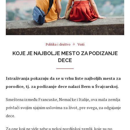
Politika i društvo
Vesti
KOJE JE NAJBOLJE MESTO ZA PODIZANJE
DECE
Istraživanja pokazuju da se u vrhu liste najboljih mesta za
porodice, tj. za podizanje dece nalazi Bern u Švajcarskoj.
Smeštena između Francuske, Nemačke i Italije, ova mala zemlja
privlači svojim sjajnim uslovima za život, pre svega, za odgajanje
dece.
Za one koji ne vide sebe u nekoj nordijskoj zemlji, koje su po