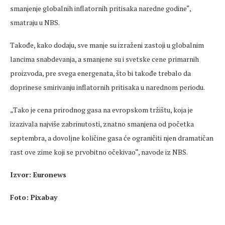
smanjenje globalnih inflatornih pritisaka naredne godine“,
smatraju u NBS.
Takođe, kako dodaju, sve manje su izraženi zastoji u globalnim
lancima snabdevanja, a smanjene su i svetske cene primarnih
proizvoda, pre svega energenata, što bi takođe trebalo da
doprinese smirivanju inflatornih pritisaka u narednom periodu.
„Tako je cena prirodnog gasa na evropskom tržištu, koja je
izazivala najviše zabrinutosti, znatno smanjena od početka
septembra, a dovoljne količine gasa će ograničiti njen dramatičan
rast ove zime koji se prvobitno očekivao“, navode iz NBS.
Izvor: Euronews
Foto: Pixabay