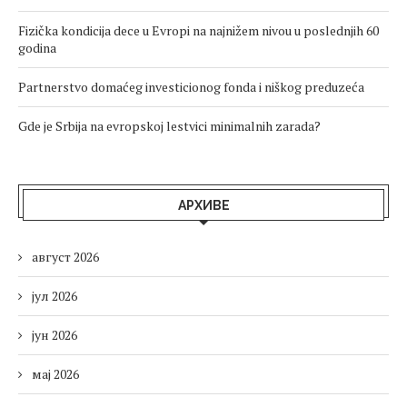
Fizička kondicija dece u Evropi na najnižem nivou u poslednjih 60
godina
Partnerstvo domaćeg investicionog fonda i niškog preduzeća
Gde je Srbija na evropskoj lestvici minimalnih zarada?
АРХИВЕ
август 2026
јул 2026
јун 2026
мај 2026