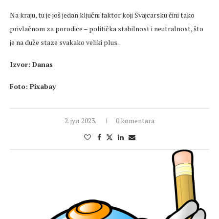
Na kraju, tu je još jedan ključni faktor koji Švajcarsku čini tako
privlačnom za porodice – politička stabilnost i neutralnost, što
je na duže staze svakako veliki plus.
Izvor: Danas
Foto: Pixabay
2. јул 2023.
0 komentara