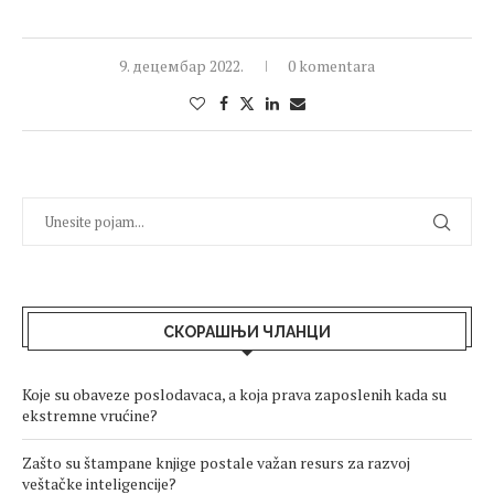
9. децембар 2022.
0 komentara
СКОРАШЊИ ЧЛАНЦИ
Koje su obaveze poslodavaca, a koja prava zaposlenih kada su
ekstremne vrućine?
Zašto su štampane knjige postale važan resurs za razvoj
veštačke inteligencije?