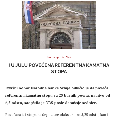
Ekonomija
Vesti
I U JULU POVEĆENA REFERENTNA KAMATNA
STOPA
Izvršni odbor Narodne banke Srbije odlučio je da poveća
referentnu kamatnu stopu za 25 baznih poena, na nivo od
6,5 odsto, saopštila je NBS posle današnje sednice.
Povećana je i stopa na depozitne olakšice – na 5,25 odsto, kao i