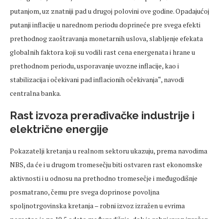
putanjom, uz znatniji pad u drugoj polovini ove godine. Opadajućoj
putanji inflacije u narednom periodu doprineće pre svega efekti
prethodnog zaoštravanja monetarnih uslova, slabljenje efekata
globalnih faktora koji su vodili rast cena energenata i hrane u
prethodnom periodu, usporavanje uvozne inflacije, kao i
stabilizacija i očekivani pad inflacionih očekivanja“, navodi
centralna banka.
Rast izvoza prerađivačke industrije i
električne energije
Pokazatelji kretanja u realnom sektoru ukazuju, prema navodima
NBS, da će i u drugom tromesečju biti ostvaren rast ekonomske
aktivnosti i u odnosu na prethodno tromesečje i međugodišnje
posmatrano, čemu pre svega doprinose povoljna
spoljnotrgovinska kretanja – robni izvoz izražen u evrima