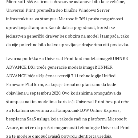
Microsoft 365 za firme i obrazovne ustanove bilo koje veličine,
Universal Print premešta deo ključne Windows Server
infrastrukture za štampu u Microsoft 365 i pruža mogućnosti
upravljanja štampom. Kao dodatna pogodnost, koristi se
jedinstven generički drajver bez obzira na model štampača, tako
da nije potrebno bilo kakvo upravljanje drajverima niti postavka.
Izvorna podrška za Universal Print kod modela imageRUNNER
ADVANCE DX i treće generacije modela imageRUNNER
ADVANCE biće uključena u verziji 3.11 tehnologije Unified
Firmware Platform, za koju je trenutno planirano da bude
objavljena u septembru 2020. Ovo korisnicima omogućava da
štampaju na tim modelima koristeći Universal Print bez potrebe
za lokalnim serverima za štampu. uniFLOW Online Express,
besplatna SaaS usluga koja takođe radi na platformi Microsoft
Azure, moći će da proširi mogućnosti tehnologije Universal Print
za te modele omogućavajući potvrdu identiteta uređaja,