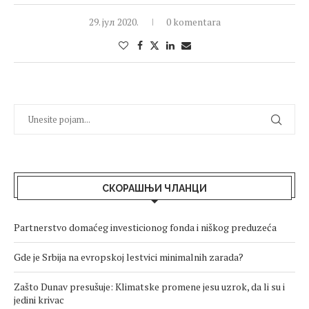
29. јул 2020.
0 komentara
СКОРАШЊИ ЧЛАНЦИ
Partnerstvo domaćeg investicionog fonda i niškog preduzeća
Gde je Srbija na evropskoj lestvici minimalnih zarada?
Zašto Dunav presušuje: Klimatske promene jesu uzrok, da li su i
jedini krivac