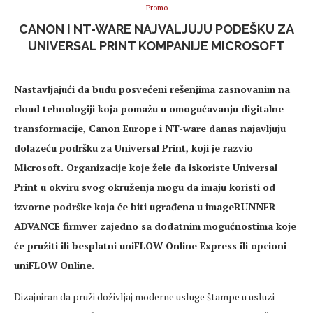
Promo
CANON I NT-WARE NAJVALJUJU PODEŠKU ZA
UNIVERSAL PRINT KOMPANIJE MICROSOFT
Nastavljajući da budu posvećeni rešenjima zasnovanim na
cloud tehnologiji koja pomažu u omogućavanju digitalne
transformacije, Canon Europe i NT-ware danas najavljuju
dolazeću podršku za Universal Print, koji je razvio
Microsoft. Organizacije koje žele da iskoriste Universal
Print u okviru svog okruženja mogu da imaju koristi od
izvorne podrške koja će biti ugrađena u imageRUNNER
ADVANCE firmver zajedno sa dodatnim mogućnostima koje
će pružiti ili besplatni uniFLOW Online Express ili opcioni
uniFLOW Online.
Dizajniran da pruži doživljaj moderne usluge štampe u usluzi