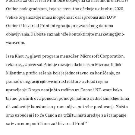
Podrška za Universal Print biće objavljena sa narednom uniFLOW
Online nadogradnjom, koja se trenutno očekuje u oktobru 2020.
Velike organizacije imaju mogućnost da isprobaju uniFLOW
Online i Universal Print integraciju pre zvaničnog datuma
objavljivanja. Da biste saznali više kontaktirajte marketing@nt-
ware.com.
Issa Khoury, glavni program menadžer, Microsoft Corporation,
rekao je, „Universal Print je razvijen da bi našim Microsoft 365
klijentima pružio rešenje koje je jednostavno za korišćenje, za
pomoć u migraciji njihove infrastrukture u cloud i njeno
upravljanje. Drago nam je što radimo uz Canon i NT-ware kako
bismo proširili ovu ponudu i pomogli našim zajedničkim klijentima
da zadovolje konstantno promenljive potrebe poslovanja. Zaista
smo uzbuđeni što će Canon na tržištu imati uređaje za štampanje
sa izvornom podrškom za Universal Print.“