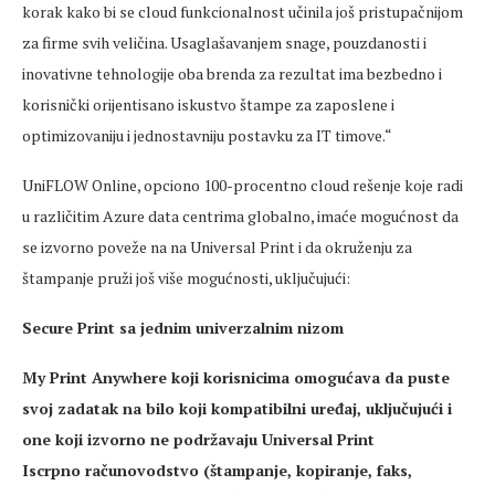
korak kako bi se cloud funkcionalnost učinila još pristupačnijom
za firme svih veličina. Usaglašavanjem snage, pouzdanosti i
inovativne tehnologije oba brenda za rezultat ima bezbedno i
korisnički orijentisano iskustvo štampe za zaposlene i
optimizovaniju i jednostavniju postavku za IT timove.“
UniFLOW Online, opciono 100-procentno cloud rešenje koje radi
u različitim Azure data centrima globalno, imaće mogućnost da
se izvorno poveže na na Universal Print i da okruženju za
štampanje pruži još više mogućnosti, uključujući:
Secure Print sa jednim univerzalnim nizom
My Print Anywhere koji korisnicima omogućava da puste
svoj zadatak na bilo koji kompatibilni uređaj, uključujući i
one koji izvorno ne podržavaju Universal Print
Iscrpno računovodstvo (štampanje, kopiranje, faks,