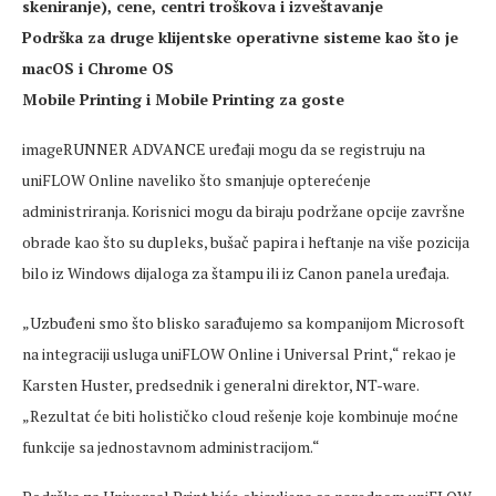
skeniranje), cene, centri troškova i izveštavanje
Podrška za druge klijentske operativne sisteme kao što je
macOS i Chrome OS
Mobile Printing i Mobile Printing za goste
imageRUNNER ADVANCE uređaji mogu da se registruju na
uniFLOW Online naveliko što smanjuje opterećenje
administriranja. Korisnici mogu da biraju podržane opcije završne
obrade kao što su dupleks, bušač papira i heftanje na više pozicija
bilo iz Windows dijaloga za štampu ili iz Canon panela uređaja.
„Uzbuđeni smo što blisko sarađujemo sa kompanijom Microsoft
na integraciji usluga uniFLOW Online i Universal Print,“ rekao je
Karsten Huster, predsednik i generalni direktor, NT-ware.
„Rezultat će biti holističko cloud rešenje koje kombinuje moćne
funkcije sa jednostavnom administracijom.“