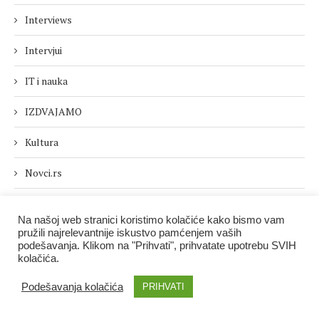
Interviews
Intervjui
IT i nauka
IZDVAJAMO
Kultura
Novci.rs
Nove tehnologije
Na našoj web stranici koristimo kolačiće kako bismo vam
pružili najrelevantnije iskustvo pamćenjem vaših
Novi brojevi
podešavanja. Klikom na "Prihvati", prihvatate upotrebu SVIH
kolačića.
Politika i društvo
Podešavanja kolačića
PRIHVATI
Posle 5