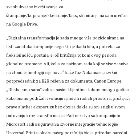
sveobuhvatno izveštavanje za
štampanje/kopiranje/skeniranje/faks, skeniranje na sam uređaj i
na Google Drive.
„Digitalna transformacija je sada mnogo više pozicionirana na
listi zadataka kompanije nego što je ikada bila, a potreba za
fleksibilnošću postala je još kritičnija tokom ovog perioda
globalne promene. Ali, želja za načinom rada koji se više zasniva
na cloud tehnologiji nije nova.“ kažeTaz Nakamasu, izvršni
potpredsednik za B2B rešenja za dokumenta, Canon Europe.
„Blisko smo sarađivali sa našim klijentima tokom mnogo godina
kako bismo podržali evoluciju njihovih radnih prostora, pružajući
prave alatke i ekspertizu bez obzira dokle su oni stigli u svom
putovanju kroz transformaciju. Partnerstvo sa kompanijom
Microsoft radi osiguravanja izvorne integracije tehnologije
Universal Print u okviru našeg portfolija bio je prirodan naredni