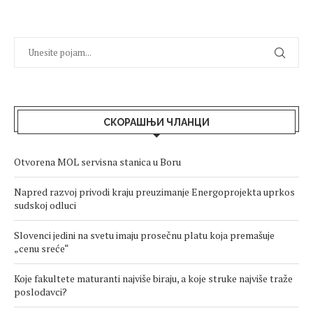
СКОРАШЊИ ЧЛАНЦИ
Otvorena MOL servisna stanica u Boru
Napred razvoj privodi kraju preuzimanje Energoprojekta uprkos
sudskoj odluci
Slovenci jedini na svetu imaju prosečnu platu koja premašuje
„cenu sreće“
Koje fakultete maturanti najviše biraju, a koje struke najviše traže
poslodavci?