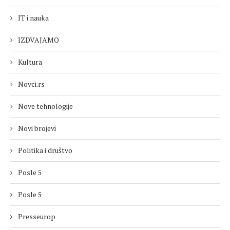
IT i nauka
IZDVAJAMO
Kultura
Novci.rs
Nove tehnologije
Novi brojevi
Politika i društvo
Posle 5
Posle 5
Presseurop