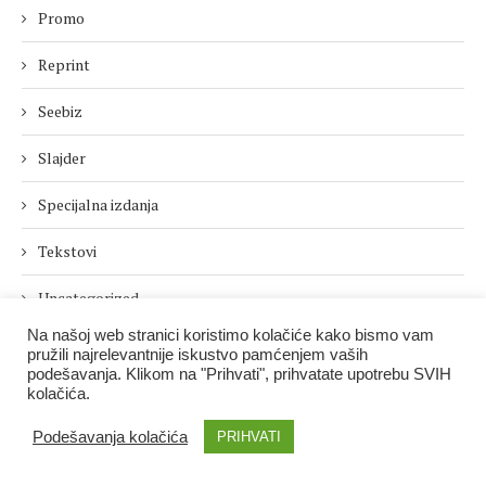
Promo
Reprint
Seebiz
Slajder
Specijalna izdanja
Tekstovi
Uncategorized
Na našoj web stranici koristimo kolačiće kako bismo vam
Vesti
pružili najrelevantnije iskustvo pamćenjem vaših
podešavanja. Klikom na "Prihvati", prihvatate upotrebu SVIH
Zabava
kolačića.
zlato
Podešavanja kolačića
PRIHVATI
Некатегоризовано