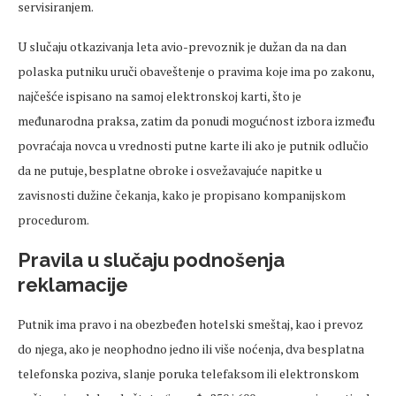
servisiranjem.
U slučaju otkazivanja leta avio-prevoznik je dužan da na dan
polaska putniku uruči obaveštenje o pravima koje ima po zakonu,
najčešće ispisano na samoj elektronskoj karti, što je
međunarodna praksa, zatim da ponudi mogućnost izbora između
povraćaja novca u vrednosti putne karte ili ako je putnik odlučio
da ne putuje, besplatne obroke i osvežavajuće napitke u
zavisnosti dužine čekanja, kako je propisano kompanijskom
procedurom.
Pravila u slučaju podnošenja
reklamacije
Putnik ima pravo i na obezbeđen hotelski smeštaj, kao i prevoz
do njega, ako je neophodno jedno ili više noćenja, dva besplatna
telefonska poziva, slanje poruka telefaksom ili elektronskom