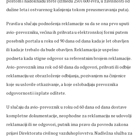
poštom i nadoknadu štete (između 250 i 600 evra, u zavisnosti od
dužine leta i ostvarenog kašnjenja tokom preusmeravanja puta).
Pravila u slučaju podnošenja reklamacije su da se ona prvo uputi
avio-prevozniku, većina ih prihvata u elektronskoj formi putem
posebnih portala u roku od 90 dana od dana kada je let obavljen
ili kada je trebalo da bude obavljen. Reklamacija je uspešno
podneta kada stigne odgovor sa referentnim brojem reklamacije.
Avio-prevoznik ima rok od 60 dana da odgovori, prihvati ili odbije
reklamaciju uz obrazloženje odbijanja, pozivanjem na činjenice
koje su uslovile otkazivanje, a koje oslobadjaju prevoznika
odgovornosti i isplate odštete.
U slučaju da avio-prevoznik u roku od 60 dana od dana dostave
kompletne dokumentacije, neophodne za reklamaciju ne udovolji
reklamaciji ili ne odgovori, putnik ima pravo da povredu zakona
prijavi Direktoratu civilnog vazduhoplovstva. Nadležna služba za