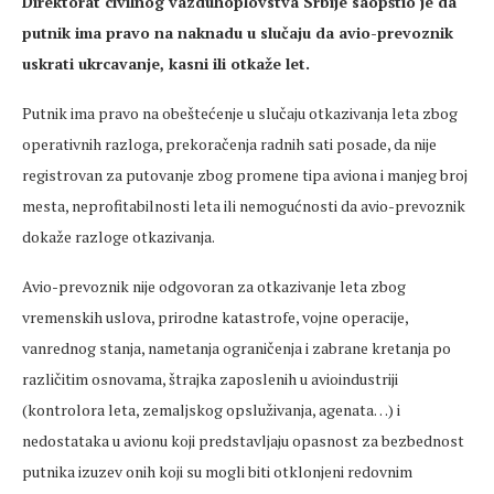
Direktorat civilnog vazduhoplovstva Srbije saopštio je da
putnik ima pravo na naknadu u slučaju da avio-prevoznik
uskrati ukrcavanje, kasni ili otkaže let.
Putnik ima pravo na obeštećenje u slučaju otkazivanja leta zbog
operativnih razloga, prekoračenja radnih sati posade, da nije
registrovan za putovanje zbog promene tipa aviona i manjeg broj
mesta, neprofitabilnosti leta ili nemogućnosti da avio-prevoznik
dokaže razloge otkazivanja.
Avio-prevoznik nije odgovoran za otkazivanje leta zbog
vremenskih uslova, prirodne katastrofe, vojne operacije,
vanrednog stanja, nametanja ograničenja i zabrane kretanja po
različitim osnovama, štrajka zaposlenih u avioindustriji
(kontrolora leta, zemaljskog opsluživanja, agenata…) i
nedostataka u avionu koji predstavljaju opasnost za bezbednost
putnika izuzev onih koji su mogli biti otklonjeni redovnim