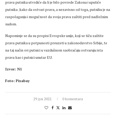
prava putnika utvrdiće da li je bilo povrede Zakona i uputiće
putnika ;kako da ostvari prava, a nezavisno od toga, putniku je na
raspolaganju i mogućnost da svoja prava zaštiti pred nadležnim
sudom.
Napominje se da su propisi Evropske unije, koji se tiču zaštite
prava putnika u potpunosti preuzeti u zakonodavstvo Srbije, te
na taj način svi putnici u vazdušnom saobraćaju ostvaruju ista
prava kao i putnici unutar EU.
Izvor: N1
Foto: Pixabay
29. јун 2022.
0 komentara