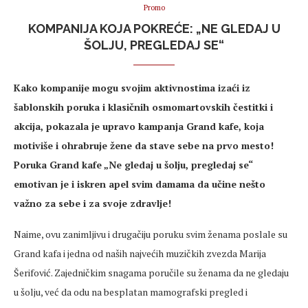
Promo
KOMPANIJA KOJA POKREĆE: „NE GLEDAJ U
ŠOLJU, PREGLEDAJ SE“
Kako kompanije mogu svojim aktivnostima izaći iz
šablonskih poruka i klasičnih osmomartovskih čestitki i
akcija, pokazala je upravo kampanja Grand kafe, koja
motiviše i ohrabruje žene da stave sebe na prvo mesto!
Poruka Grand kafe „Ne gledaj u šolju, pregledaj se“
emotivan je i iskren apel svim damama da učine nešto
važno za sebe i za svoje zdravlje!
Naime, ovu zanimljivu i drugačiju poruku svim ženama poslale su
Grand kafa i jedna od naših najvećih muzičkih zvezda Marija
Šerifović. Zajedničkim snagama poručile su ženama da ne gledaju
u šolju, već da odu na besplatan mamografski pregled i