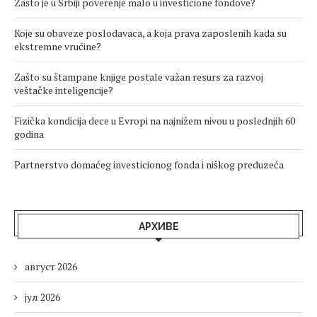
Zašto je u Srbiji poverenje malo u investicione fondove?
Koje su obaveze poslodavaca, a koja prava zaposlenih kada su
ekstremne vrućine?
Zašto su štampane knjige postale važan resurs za razvoj
veštačke inteligencije?
Fizička kondicija dece u Evropi na najnižem nivou u poslednjih 60
godina
Partnerstvo domaćeg investicionog fonda i niškog preduzeća
АРХИВЕ
август 2026
јул 2026