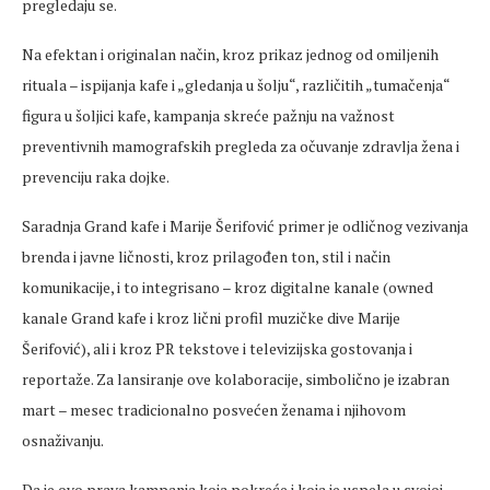
pregledaju se.
Na efektan i originalan način, kroz prikaz jednog od omiljenih
rituala – ispijanja kafe i „gledanja u šolju“, različitih „tumačenja“
figura u šoljici kafe, kampanja skreće pažnju na važnost
preventivnih mamografskih pregleda za očuvanje zdravlja žena i
prevenciju raka dojke.
Saradnja Grand kafe i Marije Šerifović primer je odličnog vezivanja
brenda i javne ličnosti, kroz prilagođen ton, stil i način
komunikacije, i to integrisano – kroz digitalne kanale (owned
kanale Grand kafe i kroz lični profil muzičke dive Marije
Šerifović), ali i kroz PR tekstove i televizijska gostovanja i
reportaže. Za lansiranje ove kolaboracije, simbolično je izabran
mart – mesec tradicionalno posvećen ženama i njihovom
osnaživanju.
Da je ovo prava kampanja koja pokreće i koja je uspela u svojoj