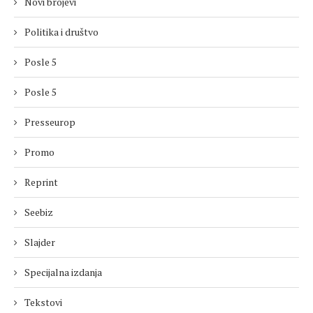
Novi brojevi
Politika i društvo
Posle 5
Posle 5
Presseurop
Promo
Reprint
Seebiz
Slajder
Specijalna izdanja
Tekstovi