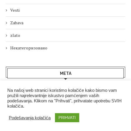
Vesti
Zabava
zlato
Некатегоризовано
МЕТА
Пријава
Na našoj web stranici koristimo kolačiće kako bismo vam
pružili najrelevantnije iskustvo pamćenjem vaših
podešavanja. Klikom na "Prihvati", prihvatate upotrebu SVIH
Довод уноса
kolačića.
Довод коментара
Podešavanja kolačića
PRIHVATI
sr.WordPress.org