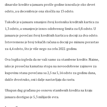
dinarske kredite u januaru prošle godine iznosila je oko devet
odsto, a u decembru je ona skočila na 13 odsto.
Takođe je u januaru smanjen i broj korisnika kreditnih kartica za
1,3 odsto, a smanjen je iznos odobrenog limita za 0,8 odsto. U
januaru je povećan i broj kreditnih kartica u docnji za dva odsto.
Istovremeno je broj tekućih računa u docnji po minusu porastao
za 4,4 odsto, što je više nego za celu 2022. godinu.
Ova logika izgleda da ne važi samo za stambene kredite. Naime,
iako je prosečna kamatna stopa na novoodobrene zajmove za
kupovinu stana povećana sa 2,5 na 5,14 odsto za godinu dana,
dakle dvostruko, oni i dalje nastavljaju da rastu.
Ukupan dug građana po osnovu stambenih kredita na kraju
januara dostigao je 5,3 milijarde evra.