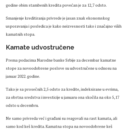
godine obim stambenih kredita povećan je za 12,7 odsto.
Smanjenje kreditiranja privrede je jasan znak ekonomskog
usporavanja i posledica je kako neizvesnosti tako i značajno viših
kamatnih stopa.
Kamate udvostručene
Prema podacima Narodne banke Srbije za decembar kamatne
stope za novoodobrene poslove su udvostručene u odnosu na
januar 2022. godine.
Tako je sa prosečnih 2,5 odsto za kredite, indeksirane u evrima,
za obrtna sredstva i investicije u januaru ona skočila na oko 5,17
odsto u decembru.
Ne samo privreda već i građani su reagovali na rast kamata, ali
samo kod keš kredita. Kamatna stopa na novoodobrene keš