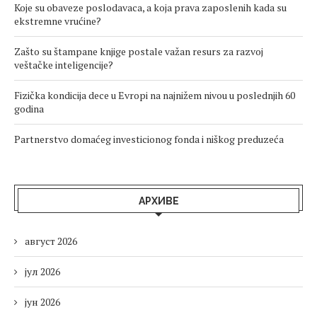
Koje su obaveze poslodavaca, a koja prava zaposlenih kada su
ekstremne vrućine?
Zašto su štampane knjige postale važan resurs za razvoj
veštačke inteligencije?
Fizička kondicija dece u Evropi na najnižem nivou u poslednjih 60
godina
Partnerstvo domaćeg investicionog fonda i niškog preduzeća
АРХИВЕ
август 2026
јул 2026
јун 2026