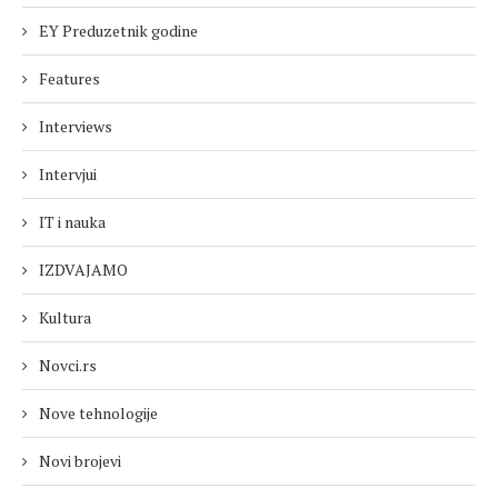
EY Preduzetnik godine
Features
Interviews
Intervjui
IT i nauka
IZDVAJAMO
Kultura
Novci.rs
Nove tehnologije
Novi brojevi