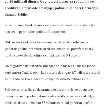
za 26 milijardi dinara. Ovo je peti mesec za redom da se
kreditiranje privrede smanjuje, pokazuju podaci Udruženja
banaka Srbije.
Istovremeno, krediti banaka stanovništvu nastavili su da rastu
kao i cele prethodne godine, ali usporeno.
Dok su keš krediti čak i smanjeni za 0,4 odsto u odnosu na
početak godine, stambeni krediti u januaru su povećani za 0,7
odsto što je bilo dovoljno za blagi rast od 0,1 odsto.
Obim gotovinskih kredita smanjuje se iz meseca u mesec još od
septembra. Tada je obim keš kredita dostigao 5,7 milijardi evra, ali
se od tada do kraja januara smanjio za oko 45 miliona evra.
S druge strane, čini se da stambeno kreditiranje ne posustaje.
Samo u januaru je obim stambenih kredita povećan za oko 4,3
milijarde dinara ili za oko 37 miliona evra. Od početka prošle