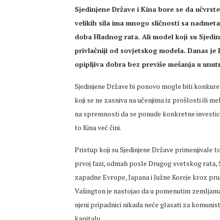
Sjedinjene Države i Kina bore se da učvrste 
velikih sila ima mnogo sličnosti sa nadmet
doba Hladnog rata. Ali model koji su Sjedi
privlačniji od sovjetskog modela. Danas je K
opipljiva dobra bez previše mešanja u unutr
Sjedinjene Države bi ponovo mogle biti konkure
koji se ne zasniva na učenjima iz prošlosti ili 
na spremnosti da se ponude konkretne investici
to Kina već čini.
Pristup koji su Sjedinjene Države primenjivale 
prvoj fazi, odmah posle Drugog svetskog rata, 
zapadne Evrope, Japana i Južne Koreje kroz pru
Vašington je nastojao da u pomenutim zemljama 
njeni pripadnici nikada neće glasati za komunist
kapitalu.