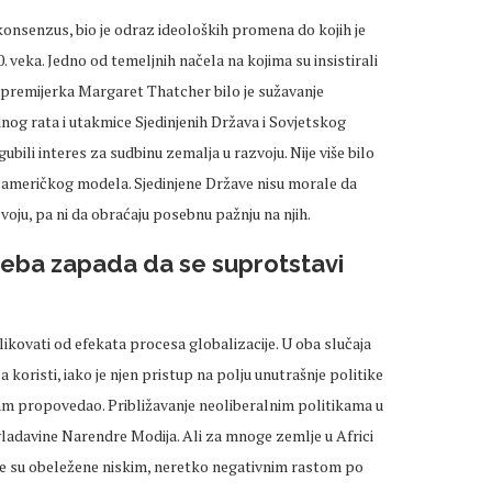
onsenzus, bio je odraz ideoloških promena do kojih je
 veka. Jedno od temeljnih načela na kojima su insistirali
premijerka Margaret Thatcher bilo je sužavanje
nog rata i utakmice Sjedinjenih Država i Sovjetskog
ubili interes za sudbinu zemalja u razvoju. Nije više bilo
 američkog modela. Sjedinjene Države nisu morale da
voju, pa ni da obraćaju posebnu pažnju na njih.
reba zapada da se suprotstavi
ikovati od efekata procesa globalizacije. U oba slučaja
a koristi, iako je njen pristup na polju unutrašnje politike
am propovedao. Približavanje neoliberalnim politikama u
a vladavine Narendre Modija. Ali za mnoge zemlje u Africi
bile su obeležene niskim, neretko negativnim rastom po