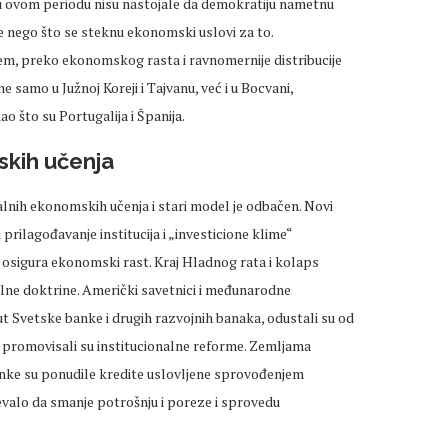
 u ovom periodu nisu nastojale da demokratiju nametnu
e nego što se steknu ekonomski uslovi za to.
em, preko ekonomskog rasta i ravnomernije distribucije
 samo u Južnoj Koreji i Tajvanu, već i u Bocvani,
o što su Portugalija i Španija.
skih učenja
lnih ekonomskih učenja i stari model je odbačen. Novi
prilagođavanje institucija i „investicione klime“
 osigura ekonomski rast. Kraj Hladnog rata i kolaps
alne doktrine. Američki savetnici i međunarodne
ut Svetske banke i drugih razvojnih banaka, odustali su od
oga promovisali su institucionalne reforme. Zemljama
nke su ponudile kredite uslovljene sprovođenjem
evalo da smanje potrošnju i poreze i sprovedu