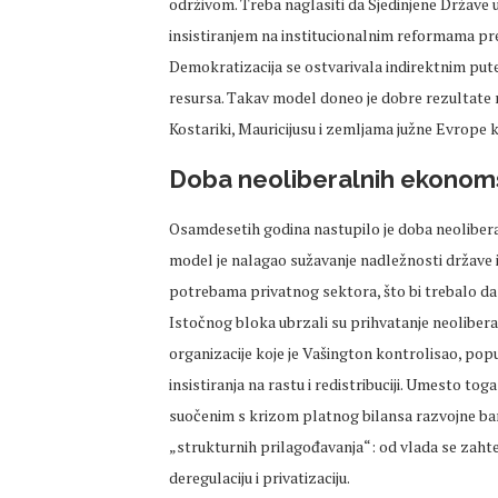
održivom. Treba naglasiti da Sjedinjene Države
insistiranjem na institucionalnim reformama pr
Demokratizacija se ostvarivala indirektnim put
resursa. Takav model doneo je dobre rezultate ne
Kostariki, Mauricijusu i zemljama južne Evrope ka
Doba neoliberalnih ekonom
Osamdesetih godina nastupilo je doba neolibera
model je nalagao sužavanje nadležnosti države i 
potrebama privatnog sektora, što bi trebalo da
Istočnog bloka ubrzali su prihvatanje neoliber
organizacije koje je Vašington kontrolisao, pop
insistiranja na rastu i redistribuciji. Umesto t
suočenim s krizom platnog bilansa razvojne ba
„strukturnih prilagođavanja“: od vlada se zaht
deregulaciju i privatizaciju.