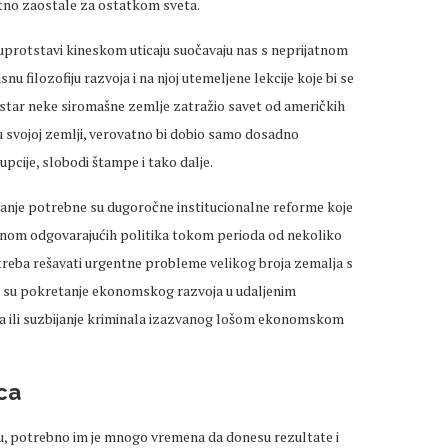
atno zaostale za ostatkom sveta.
uprotstavi kineskom uticaju suočavaju nas s neprijatnom
u filozofiju razvoja i na njoj utemeljene lekcije koje bi se
star neke siromašne zemlje zatražio savet od američkih
u svojoj zemlji, verovatno bi dobio samo dosadno
pcije, slobodi štampe i tako dalje.
rivanje potrebne su dugoročne institucionalne reforme koje
nom odgovarajućih politika tokom perioda od nekoliko
 treba rešavati urgentne probleme velikog broja zemalja s
 su pokretanje ekonomskog razvoja u udaljenim
ta ili suzbijanje kriminala izazvanog lošom ekonomskom
ca
u, potrebno im je mnogo vremena da donesu rezultate i