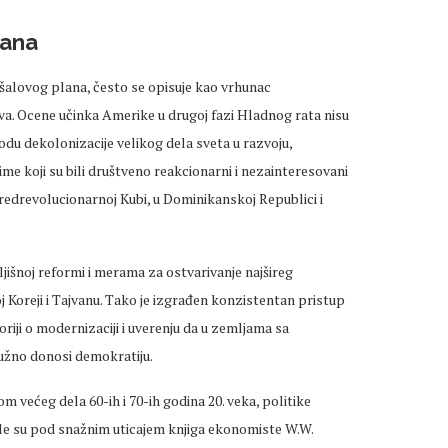
lana
alovog plana, često se opisuje kao vrhunac
a. Ocene učinka Amerike u drugoj fazi Hladnog rata nisu
du dekolonizacije velikog dela sveta u razvoju,
me koji su bili društveno reakcionarni i nezainteresovani
edrevolucionarnoj Kubi, u Dominikanskoj Republici i
jišnoj reformi i merama za ostvarivanje najšireg
 Koreji i Tajvanu. Tako je izgrađen konzistentan pristup
ji o modernizaciji i uverenju da u zemljama sa
žno donosi demokratiju.
m većeg dela 60-ih i 70-ih godina 20. veka, politike
le su pod snažnim uticajem knjiga ekonomiste W.W.