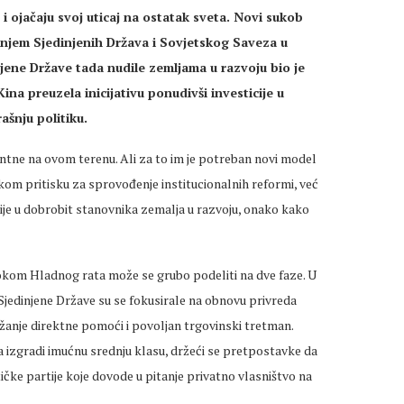
i ojačaju svoj uticaj na ostatak sveta. Novi sukob
anjem Sjedinjenih Država i Sovjetskog Saveza u
njene Države tada nudile zemljama u razvoju bio je
ina preuzela inicijativu ponudivši investicije u
ašnju politiku.
ntne na ovom terenu. Ali za to im je potreban novi model
mekom pritisku za sprovođenje institucionalnih reformi, već
je u dobrobit stanovnika zemalja u razvoju, onako kako
tokom Hladnog rata može se grubo podeliti na dve faze. U
Sjedinjene Države su se fokusirale na obnovu privreda
žanje direktne pomoći i povoljan trgovinski tretman.
izgradi imućnu srednju klasu, držeći se pretpostavke da
ičke partije koje dovode u pitanje privatno vlasništvo na