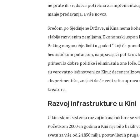
ne prate ih sredstva potrebna za implementaciju
manje predavanja, a više novca.
Srećom po Sjedinjene Države, ni Kina nema koh
slabije razvijenim zemljama. Ekonomski uspon Ki
Peking mogao objediniti u „paket“ koji će ponud
heurističkom putanjom, napipavajući put kroz bro
primenila dobre politike i eliminisala one loše
su verovatno jedinstveni za Kinu: decentralizo
eksperimentišu, znajući da će centralna uprava n
kreatore.
Razvoj infrastrukture u Kini
U kineskom sistemu razvoj infrastrukture se vrl
Početkom 2000-ih godina u Kini nije bilo brzih 
svetu sa više od 24.850 milja postavljenih pruga