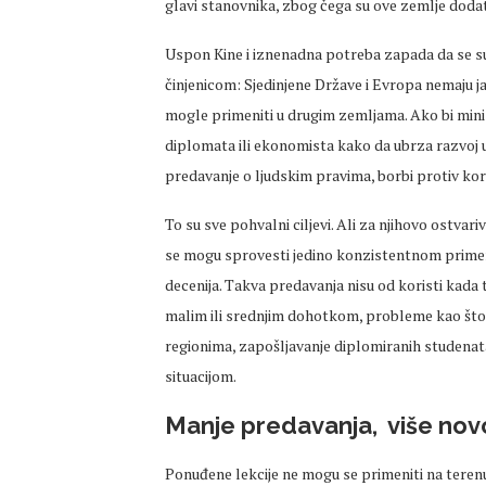
glavi stanovnika, zbog čega su ove zemlje dod
Uspon Kine i iznenadna potreba zapada da se s
činjenicom: Sjedinjene Države i Evropa nemaju jasn
mogle primeniti u drugim zemljama. Ako bi mini
diplomata ili ekonomista kako da ubrza razvoj 
predavanje o ljudskim pravima, borbi protiv koru
To su sve pohvalni ciljevi. Ali za njihovo ostva
se mogu sprovesti jedino konzistentnom prime
decenija. Takva predavanja nisu od koristi kada
malim ili srednjim dohotkom, probleme kao što
regionima, zapošljavanje diplomiranih studena
situacijom.
Manje predavanja, više nov
Ponuđene lekcije ne mogu se primeniti na teren