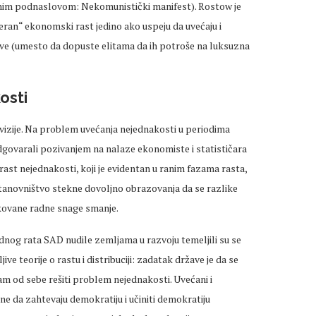
nim podnaslovom: Nekomunistički manifest). Rostow je
eran“ ekonomski rast jedino ako uspeju da uvećaju i
ve (umesto da dopuste elitama da ih potroše na luksuzna
osti
vizije. Na problem uvećanja nejednakosti u periodima
govarali pozivanjem na nalaze ekonomiste i statističara
ast nejednakosti, koji je evidentan u ranim fazama rasta,
stanovništvo stekne dovoljno obrazovanja da se razlike
ikovane radne snage smanje.
dnog rata SAD nudile zemljama u razvoju temeljili su se
ive teorije o rastu i distribuciji: zadatak države je da se
m od sebe rešiti problem nejednakosti. Uvećani i
ne da zahtevaju demokratiju i učiniti demokratiju