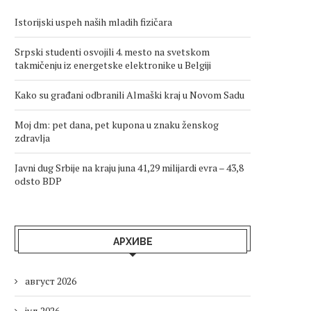
Istorijski uspeh naših mladih fizičara
Srpski studenti osvojili 4. mesto na svetskom
takmičenju iz energetske elektronike u Belgiji
Kako su građani odbranili Almaški kraj u Novom Sadu
Moj dm: pet dana, pet kupona u znaku ženskog
zdravlja
Javni dug Srbije na kraju juna 41,29 milijardi evra – 43,8
odsto BDP
АРХИВЕ
август 2026
јул 2026