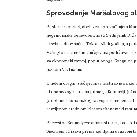
Sprovođenje Maršalovog p
Posleratni period, obeležen sprovođenjem Marš
hegemonijske benevolentnosti Sjedinjenih Držav
sasvim jednoznačne. Tokom 60-ih godina, u perio
Vašington je u nekim slučajevima podržavao reži
za ekonomski razvoj, poput onog u Kongu, na pr
Južnom Vijetnamu.
U nekim drugim slučajevima insistirao je na zeml
ekonomskog rasta, na primer, u Kolumbiji, Južnoj
problemu ekonomskog razvoja utemeljen na teori
razvijenom srednjom klasom ekonomski rast nu
Počevši od Kennedyeve administracije, kao i toko
Sjedinjenih Država prema zemljama u razvoju bi