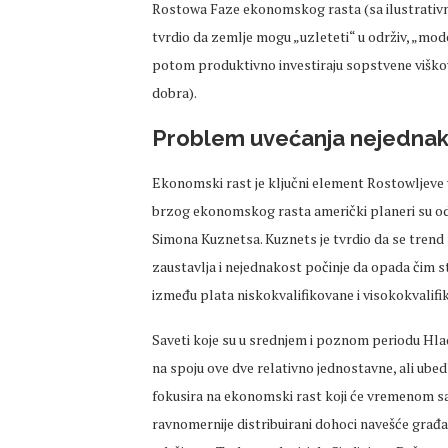
Rostowa Faze ekonomskog rasta (sa ilustrativ
tvrdio da zemlje mogu „uzleteti“ u održiv, „mod
potom produktivno investiraju sopstvene viško
dobra).
Problem uvećanja nejednak
Ekonomski rast je ključni element Rostowljeve 
brzog ekonomskog rasta američki planeri su od
Simona Kuznetsa. Kuznets je tvrdio da se trend r
zaustavlja i nejednakost počinje da opada čim 
između plata niskokvalifikovane i visokokvalif
Saveti koje su u srednjem i poznom periodu Hla
na spoju ove dve relativno jednostavne, ali ubedlj
fokusira na ekonomski rast koji će vremenom sa
ravnomernije distribuirani dohoci navešće građa