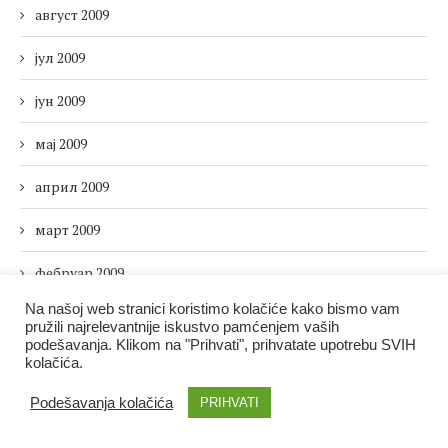
август 2009
јул 2009
јун 2009
мај 2009
април 2009
март 2009
фебруар 2009
Na našoj web stranici koristimo kolačiće kako bismo vam
јануар 2009
pružili najrelevantnije iskustvo pamćenjem vaših
podešavanja. Klikom na "Prihvati", prihvatate upotrebu SVIH
децембар 2008
kolačića.
новембар 2008
Podešavanja kolačića
PRIHVATI
октобар 2008