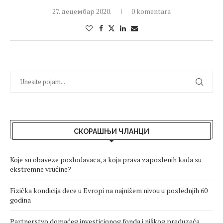
27. децембар 2020.
0 komentara
СКОРАШЊИ ЧЛАНЦИ
Koje su obaveze poslodavaca, a koja prava zaposlenih kada su
ekstremne vrućine?
Fizička kondicija dece u Evropi na najnižem nivou u poslednjih 60
godina
Partnerstvo domaćeg investicionog fonda i niškog preduzeća