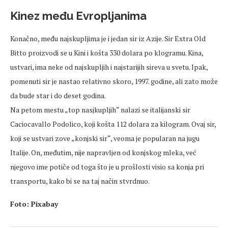
Kinez među Evropljanima
Konačno, među najskupljima je i jedan sir iz Azije. Sir Extra Old
Bitto proizvodi se u Kini i košta 330 dolara po klogramu. Kina,
ustvari, ima neke od najskupljih i najstarijih sireva u svetu. Ipak,
pomenuti sir je nastao relativno skoro, 1997. godine, ali zato može
da bude star i do deset godina.
Na petom mestu „top nasjkupljih“ nalazi se italijanski sir
Caciocavallo Podolico, koji košta 112 dolara za kilogram. Ovaj sir,
koji se ustvari zove „konjski sir“, veoma je popularan na jugu
Italije. On, međutim, nije napravljen od konjskog mleka, već
njegovo ime potiče od toga što je u prošlosti visio sa konja pri
transportu, kako bi se na taj način stvrdnuo.
Foto: Pixabay