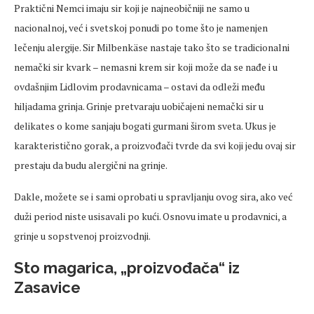
Praktični Nemci imaju sir koji je najneobičniji ne samo u
nacionalnoj, već i svetskoj ponudi po tome što je namenjen
lečenju alergije. Sir Milbenkäse nastaje tako što se tradicionalni
nemački sir kvark – nemasni krem sir koji može da se nađe i u
ovdašnjim Lidlovim prodavnicama – ostavi da odleži među
hiljadama grinja. Grinje pretvaraju uobičajeni nemački sir u
delikates o kome sanjaju bogati gurmani širom sveta. Ukus je
karakteristično gorak, a proizvođači tvrde da svi koji jedu ovaj sir
prestaju da budu alergični na grinje.
Dakle, možete se i sami oprobati u spravljanju ovog sira, ako već
duži period niste usisavali po kući. Osnovu imate u prodavnici, a
grinje u sopstvenoj proizvodnji.
Sto magarica, „proizvođača“ iz
Zasavice