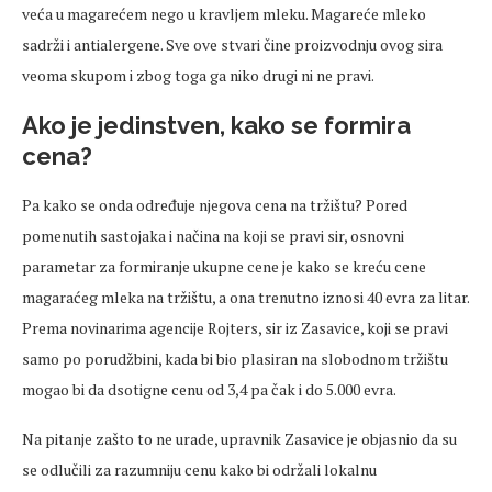
veća u magarećem nego u kravljem mleku. Magareće mleko
sadrži i antialergene. Sve ove stvari čine proizvodnju ovog sira
veoma skupom i zbog toga ga niko drugi ni ne pravi.
Ako je jedinstven, kako se formira
cena?
Pa kako se onda određuje njegova cena na tržištu? Pored
pomenutih sastojaka i načina na koji se pravi sir, osnovni
parametar za formiranje ukupne cene je kako se kreću cene
magaraćeg mleka na tržištu, a ona trenutno iznosi 40 evra za litar.
Prema novinarima agencije Rojters, sir iz Zasavice, koji se pravi
samo po porudžbini, kada bi bio plasiran na slobodnom tržištu
mogao bi da dsotigne cenu od 3,4 pa čak i do 5.000 evra.
Na pitanje zašto to ne urade, upravnik Zasavice je objasnio da su
se odlučili za razumniju cenu kako bi održali lokalnu