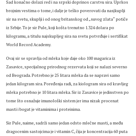
Sad konačno dolazi red i na srpski doprinos carstvu sira. Uprkos
brojnim vestima o tome, i dalje je teško poverovati da nasjkuplji
sir na svetu, skuplji i od onog britanskog od „suvog zlata“ potiče
iz Srbije. To je sir Pule, koji košta trenutno 1.324 dolara po
kilogramu, a titulu najskupljeg sira na svetu potvrđuje i sertifikat
World Record Academy.
Ovaj sir se spravlja od mleka koje daje oko 100 magarica iz
Zasavice, specijalnog prirodnog rezervata koji se nalazi severno
od Beograda. Potrebno je 25 litara mleka da se napravi samo
jedan kilogram sira. Poređenja radi, za kiologram sira od kravljeg
mleka potrebno je 10 litara mleka. Sir iz Zasavice je jedinstven po
tome što osnažuje imunološki sistem jer ima nizak procenat
masti i bogat je vitaminima i proteinima.
Sir Pule, naime, sadrži samo jedan odsto mlečne masti, a među
dragocenim sastojcima je i vitamin C, čija je koncentracija 60 puta