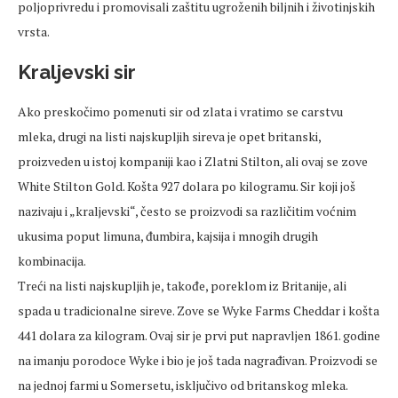
poljoprivredu i promovisali zaštitu ugroženih biljnih i životinjskih
vrsta.
Kraljevski sir
Ako preskočimo pomenuti sir od zlata i vratimo se carstvu
mleka, drugi na listi najskupljih sireva je opet britanski,
proizveden u istoj kompaniji kao i Zlatni Stilton, ali ovaj se zove
White Stilton Gold. Košta 927 dolara po kilogramu. Sir koji još
nazivaju i „kraljevski“, često se proizvodi sa različitim voćnim
ukusima poput limuna, đumbira, kajsija i mnogih drugih
kombinacija.
Treći na listi najskupljih je, takođe, poreklom iz Britanije, ali
spada u tradicionalne sireve. Zove se Wyke Farms Cheddar i košta
441 dolara za kilogram. Ovaj sir je prvi put napravljen 1861. godine
na imanju porodoce Wyke i bio je još tada nagrađivan. Proizvodi se
na jednoj farmi u Somersetu, isključivo od britanskog mleka.