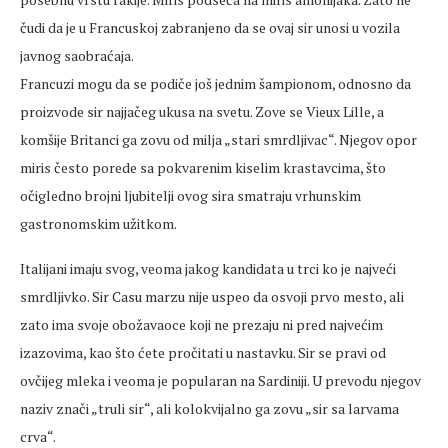
čudi da je u Francuskoj zabranjeno da se ovaj sir unosi u vozila
javnog saobraćaja.
Francuzi mogu da se podiče još jednim šampionom, odnosno da
proizvode sir najjačeg ukusa na svetu. Zove se Vieux Lille, a
komšije Britanci ga zovu od milja „stari smrdljivac“. Njegov opor
miris često porede sa pokvarenim kiselim krastavcima, što
očigledno brojni ljubitelji ovog sira smatraju vrhunskim
gastronomskim užitkom.
Italijani imaju svog, veoma jakog kandidata u trci ko je najveći
smrdljivko. Sir Casu marzu nije uspeo da osvoji prvo mesto, ali
zato ima svoje obožavaoce koji ne prezaju ni pred najvećim
izazovima, kao što ćete pročitati u nastavku. Sir se pravi od
ovčijeg mleka i veoma je popularan na Sardiniji. U prevodu njegov
naziv znači „truli sir“, ali kolokvijalno ga zovu „sir sa larvama
crva“.