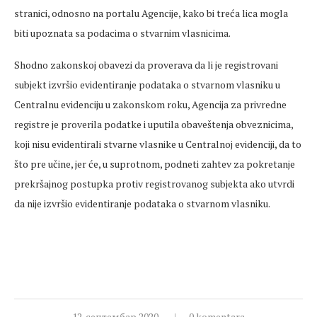
stranici, odnosno na portalu Agencije, kako bi treća lica mogla
biti upoznata sa podacima o stvarnim vlasnicima.
Shodno zakonskoj obavezi da proverava da li je registrovani
subjekt izvršio evidentiranje podataka o stvarnom vlasniku u
Centralnu evidenciju u zakonskom roku, Agencija za privredne
registre je proverila podatke i uputila obaveštenja obveznicima,
koji nisu evidentirali stvarne vlasnike u Centralnoj evidenciji, da to
što pre učine, jer će, u suprotnom, podneti zahtev za pokretanje
prekršajnog postupka protiv registrovanog subjekta ako utvrdi
da nije izvršio evidentiranje podataka o stvarnom vlasniku.
12. септембар 2020.
0 komentara