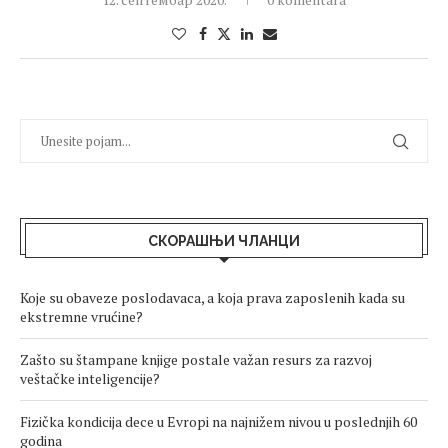
СКОРАШЊИ ЧЛАНЦИ
Koje su obaveze poslodavaca, a koja prava zaposlenih kada su
ekstremne vrućine?
Zašto su štampane knjige postale važan resurs za razvoj
veštačke inteligencije?
Fizička kondicija dece u Evropi na najnižem nivou u poslednjih 60
godina