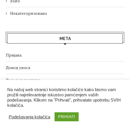
zlato
Некатегоризовано
МЕТА
Пријава
Довод уноса
Довод коментара
Na našoj web stranici koristimo kolačiće kako bismo vam
sr.WordPress.org
pružili najrelevantnije iskustvo pamćenjem vaših
podešavanja. Klikom na "Prihvati", prihvatate upotrebu SVIH
kolačića.
Podešavanja kolačića
PRIHVATI