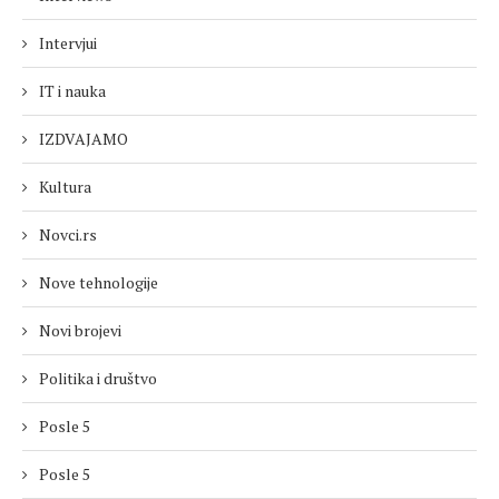
Intervjui
IT i nauka
IZDVAJAMO
Kultura
Novci.rs
Nove tehnologije
Novi brojevi
Politika i društvo
Posle 5
Posle 5