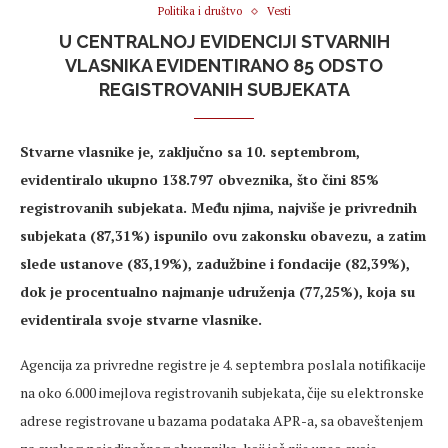
Politika i društvo
Vesti
U CENTRALNOJ EVIDENCIJI STVARNIH
VLASNIKA EVIDENTIRANO 85 ODSTO
REGISTROVANIH SUBJEKATA
Stvarne vlasnike je, zaključno sa 10. septembrom,
evidentiralo ukupno 138.797 obveznika, što čini 85%
registrovanih subjekata. Među njima, najviše je privrednih
subjekata (87,31%) ispunilo ovu zakonsku obavezu, a zatim
slede ustanove (83,19%), zadužbine i fondacije (82,39%),
dok je procentualno najmanje udruženja (77,25%), koja su
evidentirala svoje stvarne vlasnike.
Agencija za privredne registre je 4. septembra poslala notifikacije
na oko 6.000 imejlova registrovanih subjekata, čije su elektronske
adrese registrovane u bazama podataka APR-a, sa obaveštenjem