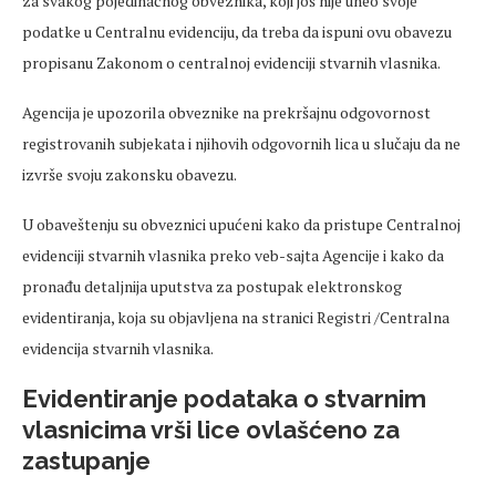
za svakog pojedinačnog obveznika, koji još nije uneo svoje
podatke u Centralnu evidenciju, da treba da ispuni ovu obavezu
propisanu Zakonom o centralnoj evidenciji stvarnih vlasnika.
Agencija je upozorila obveznike na prekršajnu odgovornost
registrovanih subjekata i njihovih odgovornih lica u slučaju da ne
izvrše svoju zakonsku obavezu.
U obaveštenju su obveznici upućeni kako da pristupe Centralnoj
evidenciji stvarnih vlasnika preko veb-sajta Agencije i kako da
pronađu detaljnija uputstva za postupak elektronskog
evidentiranja, koja su objavljena na stranici Registri /Centralna
evidencija stvarnih vlasnika.
Evidentiranje podataka o stvarnim
vlasnicima vrši lice ovlašćeno za
zastupanje