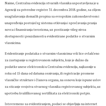
Naime, Centralna evidencija stvarnih vlasnika uspostavljena je u
Agenciji za privredne registre 31. decembra 2018. godine, sa ciljem
usaglašavanja domaćih propisa sa evropskim zakonodavstvom i
unapređenja postojećeg sistema otkivanja i sprečavanja pranja
novca i finansiranja terorizma, uz postizanje višeg nivoa
dostupnosti i pouzdanosti u evidentirane podatke o stvarnim
vlasnicima.
Evidentiranje podataka o stvarnim vlasnicima vrši lice ovlašćeno
za zastupanje u registrovanom subjektu, koje je dužno da
podatke unese elektronski u Centralnu evidenciju, najkasnije u
roku od 15 dana od datuma osnivanja, ili registracije promene
vlasničke strukture i članova organa, na osnovu koje ispune uslov
za sticanje svojstva stvarnog vlasnika registrovanog subjekta, uz
upotrebu kvalifikovanog sertifikata za elektronski potpis.
Istovremeno sa evidentiranjem, podaci se objavljuju na internet