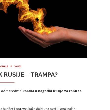
omija
Vesti
K RUSIJE – TRAMPA?
 od narednih koraka u nagodbi Rusije za robu sa
udžet i poreze, kaže da bi „na ovaj ili onaj način,