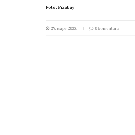
Foto: Pixabay
29. март 2022.
0 komentara