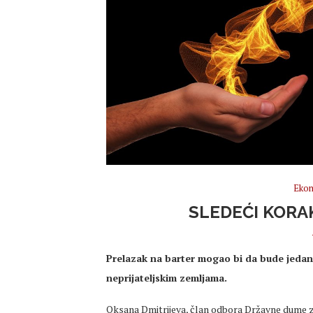
Ekon
SLEDEĆI KORA
Prelazak na barter mogao bi da bude jedan
neprijateljskim zemljama.
Oksana Dmitrijeva, član odbora Državne dume za b