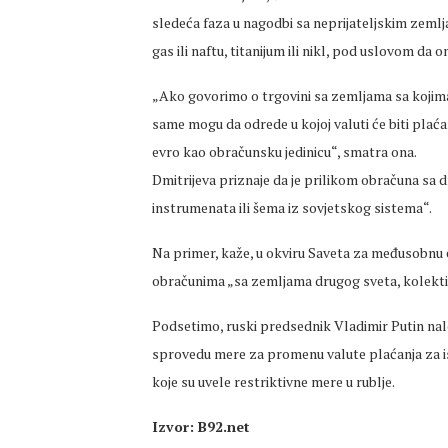
sledeća faza u nagodbi sa neprijateljskim zem
gas ili naftu, titanijum ili nikl, pod uslovom da
„Ako govorimo o trgovini sa zemljama sa kojim
same mogu da odrede u kojoj valuti će biti plaćanj
evro kao obračunsku jedinicu“, smatra ona.
Dmitrijeva priznaje da je prilikom obračuna s
instrumenata ili šema iz sovjetskog sistema“.
Na primer, kaže, u okviru Saveta za međusobnu 
obračunima „sa zemljama drugog sveta, kolektiv
Podsetimo, ruski predsednik Vladimir Putin nalo
sprovedu mere za promenu valute plaćanja za 
koje su uvele restriktivne mere u rublje.
Izvor: B92.net