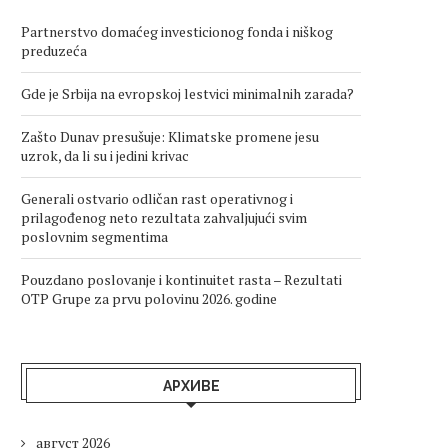
Partnerstvo domaćeg investicionog fonda i niškog
preduzeća
Gde je Srbija na evropskoj lestvici minimalnih zarada?
Zašto Dunav presušuje: Klimatske promene jesu
uzrok, da li su i jedini krivac
Generali ostvario odličan rast operativnog i
prilagođenog neto rezultata zahvaljujući svim
poslovnim segmentima
Pouzdano poslovanje i kontinuitet rasta – Rezultati
OTP Grupe za prvu polovinu 2026. godine
АРХИВЕ
август 2026