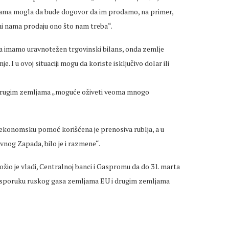
ljama mogla da bude dogovor da im prodamo, na primer,
 oni nama prodaju ono što nam treba“.
a imamo uravnotežen trgovinski bilans, onda zemlje
e. I u ovoj situaciji mogu da koriste isključivo dolar ili
a drugim zemljama „moguće oživeti veoma mnogo
ekonomsku pomoć korišćena je prenosiva rublja, a u
nog Zapada, bilo je i razmene“.
žio je vladi, Centralnoj banci i Gaspromu da do 31. marta
isporuku ruskog gasa zemljama EU i drugim zemljama