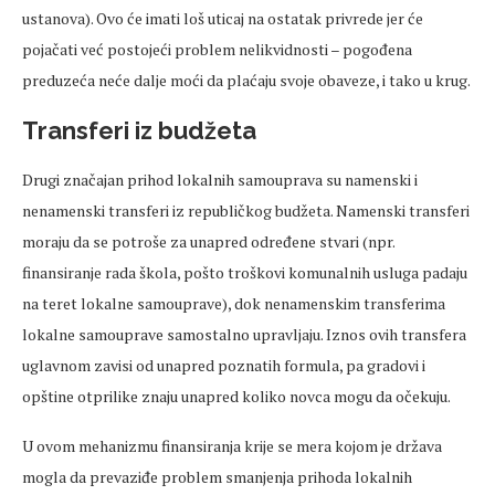
ustanova). Ovo će imati loš uticaj na ostatak privrede jer će
pojačati već postojeći problem nelikvidnosti – pogođena
preduzeća neće dalje moći da plaćaju svoje obaveze, i tako u krug.
Transferi iz budžeta
Drugi značajan prihod lokalnih samouprava su namenski i
nenamenski transferi iz republičkog budžeta. Namenski transferi
moraju da se potroše za unapred određene stvari (npr.
finansiranje rada škola, pošto troškovi komunalnih usluga padaju
na teret lokalne samouprave), dok nenamenskim transferima
lokalne samouprave samostalno upravljaju. Iznos ovih transfera
uglavnom zavisi od unapred poznatih formula, pa gradovi i
opštine otprilike znaju unapred koliko novca mogu da očekuju.
U ovom mehanizmu finansiranja krije se mera kojom je država
mogla da prevaziđe problem smanjenja prihoda lokalnih