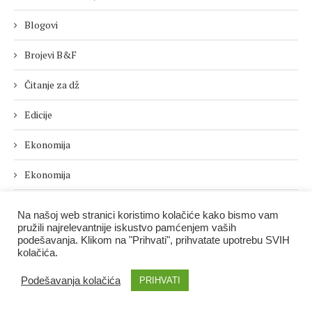
Blogovi
Brojevi B&F
Čitanje za dž
Edicije
Ekonomija
Ekonomija
EU mogućnosti
Na našoj web stranici koristimo kolačiće kako bismo vam
pružili najrelevantnije iskustvo pamćenjem vaših
Euractiv
podešavanja. Klikom na "Prihvati", prihvatate upotrebu SVIH
kolačića.
EY Preduzetnik godine
Podešavanja kolačića
PRIHVATI
Features