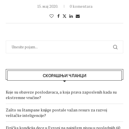
15. мај 2020.
0 komentara
СКОРАШЊИ ЧЛАНЦИ
Koje su obaveze poslodavaca, a koja prava zaposlenih kada su
ekstremne vrućine?
Zašto su štampane knjige postale važan resurs za razvoj
veštačke inteligencije?
Fizička kondicija dece u Evropi na najnižem nivou u poslednjih 60