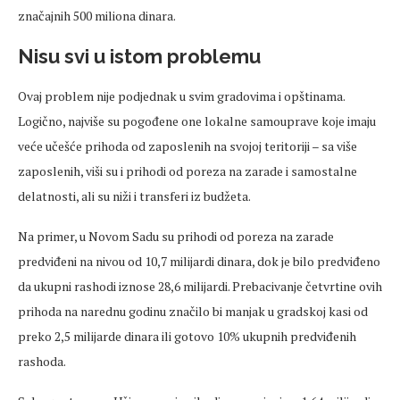
značajnih 500 miliona dinara.
Nisu svi u istom problemu
Ovaj problem nije podjednak u svim gradovima i opštinama.
Logično, najviše su pogođene one lokalne samouprave koje imaju
veće učešće prihoda od zaposlenih na svojoj teritoriji – sa više
zaposlenih, viši su i prihodi od poreza na zarade i samostalne
delatnosti, ali su niži i transferi iz budžeta.
Na primer, u Novom Sadu su prihodi od poreza na zarade
predviđeni na nivou od 10,7 milijardi dinara, dok je bilo predviđeno
da ukupni rashodi iznose 28,6 milijardi. Prebacivanje četvrtine ovih
prihoda na narednu godinu značilo bi manjak u gradskoj kasi od
preko 2,5 milijarde dinara ili gotovo 10% ukupnih predviđenih
rashoda.