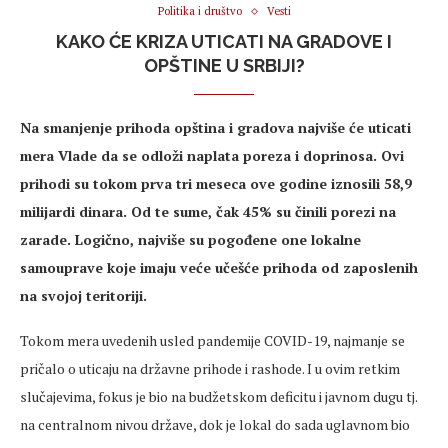
Politika i društvo
Vesti
KAKO ĆE KRIZA UTICATI NA GRADOVE I
OPŠTINE U SRBIJI?
Na smanjenje prihoda opština i gradova najviše će uticati
mera Vlade da se odloži naplata poreza i doprinosa. Ovi
prihodi su tokom prva tri meseca ove godine iznosili 58,9
milijardi dinara. Od te sume, čak 45% su činili porezi na
zarade. Logično, najviše su pogođene one lokalne
samouprave koje imaju veće učešće prihoda od zaposlenih
na svojoj teritoriji.
Tokom mera uvedenih usled pandemije COVID-19, najmanje se
pričalo o uticaju na državne prihode i rashode. I u ovim retkim
slučajevima, fokus je bio na budžetskom deficitu i javnom dugu tj.
na centralnom nivou države, dok je lokal do sada uglavnom bio