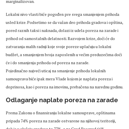
marginalizovan.
Lokalni nivo vlasti biće pogođen pre svega smanjenjem prihoda
usled krize. Podsetimo se da važan deo prihoda gradova i opština,
pored raznih taksi i naknada, dolazi iz udela poreza na zarade i
prihod od samostalnih delatnosti. Razvojem krize, doći će do
zatvaranja malih radnji koje svoje poreze uplaćuju u lokalni
budžet, a smanjenjem broja zaposlenih u većim preduzećima doći
će i do smanjenja prihoda od poreza na zarade.
Pojedinačno najveći uticaj na smanjenje prihoda lokalnih
samouprava biće ipak mera Vlade kojom je naplata poreza i
doprinosa, kao i poreza na imovinu, prebačena na narednu godinu.
Odlaganje naplate poreza na zarade
Prema Zakonu o finansiranju lokalne samouprave, opštinama
pripada 74% poreza na zarade ostvarene na njihovoj teritoriji,
dok je u slučaju gradova to 77%, a za Grad Beograd 66%.