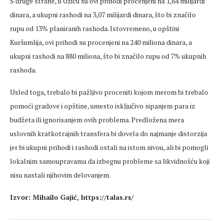
S druge strane, u Užicu su ovi prihodi procenjeni na 1,64 milijardi
dinara, a ukupni rashodi na 3,07 milijardi dinara, što bi značilo
rupu od 13% planiranih rashoda. Istovremeno, u opštini
Kuršumlija, ovi prihodi su procenjeni na 240 miliona dinara, a
ukupni rashodi na 880 miliona, što bi značilo rupu od 7% ukupnih
rashoda.
Usled toga, trebalo bi pažljivo proceniti kojom merom bi trebalo
pomoći gradove i opštine, umesto isključivo sipanjem para iz
budžeta ili ignorisanjem ovih problema. Predložena mera
uslovnih kratkotrajnih transfera bi dovela do najmanje distorzija
jer bi ukupni prihodi i rashodi ostali na istom nivou, ali bi pomogli
lokalnim samoupravama da izbegnu probleme sa likvidnošću koji
nisu nastali njihovim delovanjem.
Izvor: Mihailo Gajić, https://talas.rs/