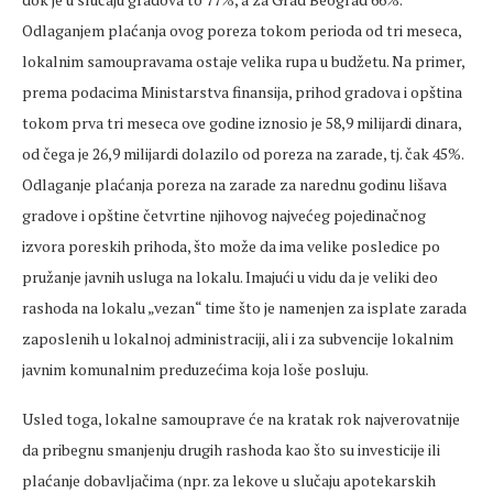
Odlaganjem plaćanja ovog poreza tokom perioda od tri meseca,
lokalnim samoupravama ostaje velika rupa u budžetu. Na primer,
prema podacima Ministarstva finansija, prihod gradova i opština
tokom prva tri meseca ove godine iznosio je 58,9 milijardi dinara,
od čega je 26,9 milijardi dolazilo od poreza na zarade, tj. čak 45%.
Odlaganje plaćanja poreza na zarade za narednu godinu lišava
gradove i opštine četvrtine njihovog najvećeg pojedinačnog
izvora poreskih prihoda, što može da ima velike posledice po
pružanje javnih usluga na lokalu. Imajući u vidu da je veliki deo
rashoda na lokalu „vezan“ time što je namenjen za isplate zarada
zaposlenih u lokalnoj administraciji, ali i za subvencije lokalnim
javnim komunalnim preduzećima koja loše posluju.
Usled toga, lokalne samouprave će na kratak rok najverovatnije
da pribegnu smanjenju drugih rashoda kao što su investicije ili
plaćanje dobavljačima (npr. za lekove u slučaju apotekarskih