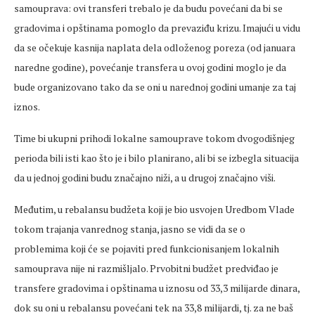
samouprava: ovi transferi trebalo je da budu povećani da bi se
gradovima i opštinama pomoglo da prevaziđu krizu. Imajući u vidu
da se očekuje kasnija naplata dela odloženog poreza (od januara
naredne godine), povećanje transfera u ovoj godini moglo je da
bude organizovano tako da se oni u narednoj godini umanje za taj
iznos.
Time bi ukupni prihodi lokalne samouprave tokom dvogodišnjeg
perioda bili isti kao što je i bilo planirano, ali bi se izbegla situacija
da u jednoj godini budu značajno niži, a u drugoj značajno viši.
Međutim, u rebalansu budžeta koji je bio usvojen Uredbom Vlade
tokom trajanja vanrednog stanja, jasno se vidi da se o
problemima koji će se pojaviti pred funkcionisanjem lokalnih
samouprava nije ni razmišljalo. Prvobitni budžet predviđao je
transfere gradovima i opštinama u iznosu od 33,3 milijarde dinara,
dok su oni u rebalansu povećani tek na 33,8 milijardi, tj. za ne baš