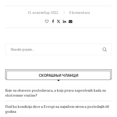
15. новембар 2022.
0 komentara
СКОРАШЊИ ЧЛАНЦИ
Koje su obaveze poslodavaca, a koja prava zaposlenih kada su
ekstremne vrućine?
Fizička kondicija dece u Evropi na najnižem nivou u poslednjih 60
godina