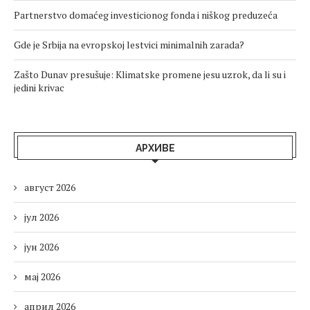
Partnerstvo domaćeg investicionog fonda i niškog preduzeća
Gde je Srbija na evropskoj lestvici minimalnih zarada?
Zašto Dunav presušuje: Klimatske promene jesu uzrok, da li su i
jedini krivac
АРХИВЕ
август 2026
јул 2026
јун 2026
мај 2026
април 2026