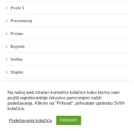
Posle 5
Presseurop
Promo
Reprint
Seebiz
Slajder
Specijalna izdanja
Na našoj web stranici koristimo kolačiće kako bismo vam
Tekstovi
pružili najrelevantnije iskustvo pamćenjem vaših
podešavanja. Klikom na "Prihvati", prihvatate upotrebu SVIH
kolačića.
Uncategorized
Podešavanja kolačića
PRIHVATI
Vesti