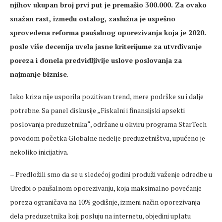
njihov ukupan broj prvi put je premašio 300.000. Za ovako
snažan rast, između ostalog, zaslužna je uspešno
sprovedena reforma paušalnog oporezivanja koja je 2020.
posle više decenija uvela jasne kriterijume za utvrđivanje
poreza i donela predvidljivije uslove poslovanja za
najmanje biznise
.
Iako kriza nije usporila pozitivan trend, mere podrške su i dalje
potrebne. Sa panel diskusije „Fiskalni i finansijski apsekti
poslovanja preduzetnika“, održane u okviru programa StarTech
povodom početka Globalne nedelje preduzetništva, upućeno je
nekoliko inicijativa.
– Predložili smo da se u sledećoj godini produži važenje odredbe u
Uredbi o paušalnom oporezivanju, koja maksimalno povećanje
poreza ograničava na 10% godišnje, izmeni način oporezivanja
dela preduzetnika koji posluju na internetu, objedini uplatu