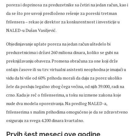
poreza i doprinosa za preduzetnike sa četiri na jedan račun, kao i
da se što pre usvoji predloženo rešenje za poreski tretman
frilensera – rekao je direktor za konkurentnost i investicije u
NALED-u Dušan Vasiljević.
Objedinjavanje uplate poreza na jedan račun uštedelo bi
preduzetnicima i državi 260 miliona dinara, koliko se gubi na
preknjižavanju obaveza. Promena obračuna za one koji drže
onlajn časove ili su tzv. virtualni asistenti neophodna je imajući u
vidu da bi više od 60% prihoda morali da daju za porez ukoliko
žele da posluju legalno zbog čega većina, od njih 39.000, radi na
crno. Kada je reč o frilenserima, u toku su izmene zakona koje
nude dva modela oporezivanja. Na predlog NALED-a,
frilenserima s malim prihodima omogućeno je da se zdravstveno
osiguraju za svega 4.200 dinara kvartalno.
Prvih šest meseci ove godine