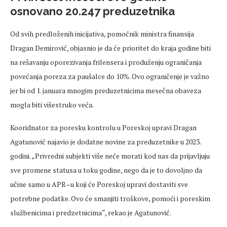
osnovano 20.247 preduzetnika
Od svih predloženih inicijativa, pomoćnik ministra finansija
Dragan Demirović, objasnio je da će prioritet do kraja godine biti
na rešavanju oporezivanja frilensera i produženju ograničanja
povećanja poreza za paušalce do 10%. Ovo ograničenje je važno
jer bi od 1. januara mnogim preduzetnicima mesečna obaveza
mogla biti višestruko veća.
Kooridnator za poresku kontrolu u Poreskoj upravi Dragan
Agatunović najavio je dodatne novine za preduzetnike u 2023.
godini. „Privredni subjekti više neće morati kod nas da prijavljuju
sve promene statusa u toku godine, nego da je to dovoljno da
učine samo u APR–u koji će Poreskoj upravi dostaviti sve
potrebne podatke. Ovo će smanjiti troškove, pomoći i poreskim
službenicima i predzetnicima“, rekao je Agatunović.