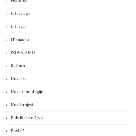
Features
Interviews
Intervjui
IT i nauka
IZDVAJAMO
Kultura
Novci.rs
Nove tehnologije
Novi brojevi
Politika i društvo
Posle 5