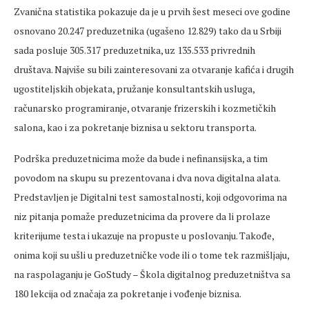
Zvanična statistika pokazuje da je u prvih šest meseci ove godine
osnovano 20.247 preduzetnika (ugašeno 12.829) tako da u Srbiji
sada posluje 305.317 preduzetnika, uz 135.533 privrednih
društava. Najviše su bili zainteresovani za otvaranje kafića i drugih
ugostiteljskih objekata, pružanje konsultantskih usluga,
računarsko programiranje, otvaranje frizerskih i kozmetičkih
salona, kao i za pokretanje biznisa u sektoru transporta.
Podrška preduzetnicima može da bude i nefinansijska, a tim
povodom na skupu su prezentovana i dva nova digitalna alata.
Predstavljen je Digitalni test samostalnosti, koji odgovorima na
niz pitanja pomaže preduzetnicima da provere da li prolaze
kriterijume testa i ukazuje na propuste u poslovanju. Takođe,
onima koji su ušli u preduzetničke vode ili o tome tek razmišljaju,
na raspolaganju je GoStudy – Škola digitalnog preduzetništva sa
180 lekcija od značaja za pokretanje i vođenje biznisa.