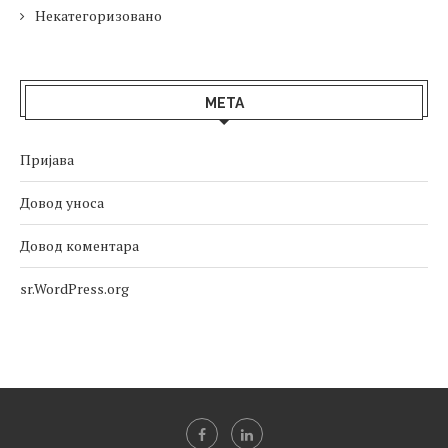
Некатегоризовано
МЕТА
Пријава
Довод уноса
Довод коментара
sr.WordPress.org