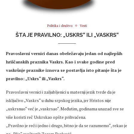
Politika i društvo
Vesti
ŠTA JE PRAVILNO: „USKRS“ ILI „VASKRS“
Pravoslavni vernici danas obeležavaju jedan od najlepših
hriščanskih praznika Vaskrs. Kao i svake godine pred
vaskršnje praznike iznova se postavlja isto pitanje šta je
pravilno: „Uskrs“ ili „Vaskrs“.
Pravoslavni vernici i zaljubljenici u maternji jezik tvrde da je
isključivo „Vaskrs“ u duhu srpskog jezika, jer Hristos nije
„uskrsnuo“ već je „vaskrsao“. Međutim, godinama unazad sve se
više koristi reč Uskrskao opšte prihvaćena.
„Pravilno je reći i jedno i drugo, bitno je da se razumemo“, rekao je
za „Blic“ sveštenik Zoram Perković.