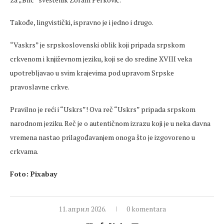
Takođe, lingvistički, ispravno je i jedno i drugo.
“Vaskrs” je srpskoslovenski oblik koji pripada srpskom
crkvenom i književnom jeziku, koji se do sredine XVIII veka
upotrebljavao u svim krajevima pod upravom Srpske
pravoslavne crkve.
Pravilno je reći i “Uskrs”! Ova reč “Uskrs” pripada srpskom
narodnom jeziku. Reč je o autentičnom izrazu koji je u neka davna
vremena nastao prilagođavanjem onoga što je izgovoreno u
crkvama.
Foto: Pixabay
11. април 2026.
0 komentara