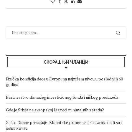
СКОРАШЊИ ЧЛАНЦИ
Fizička kondicija dece u Evropi na najnižem nivou u poslednjih 60
godina
Partnerstvo domaćeg investicionog fonda i niškog preduzeća
Gde je Srbija na evropskoj lestvici minimalnih zarada?
Zašto Dunav presušuje: Klimatske promene jesu uzrok, da li su i
jedini krivac