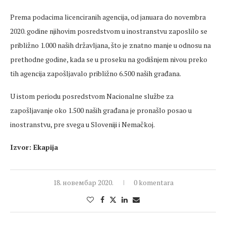
Prema podacima licenciranih agencija, od januara do novembra
2020. godine njihovim posredstvom u inostranstvu zaposlilo se
približno 1.000 naših državljana, što je znatno manje u odnosu na
prethodne godine, kada se u proseku na godišnjem nivou preko
tih agencija zapošljavalo približno 6.500 naših građana.
U istom periodu posredstvom Nacionalne službe za
zapošljavanje oko 1.500 naših građana je pronašlo posao u
inostranstvu, pre svega u Sloveniji i Nemačkoj.
Izvor: Ekapija
18. новембар 2020.
0 komentara