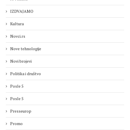
IZDVAJAMO
Kultura
Novci.rs
Nove tehnologije
Novi brojevi
Politika i društvo
Posle 5
Posle 5
Presseurop
Promo