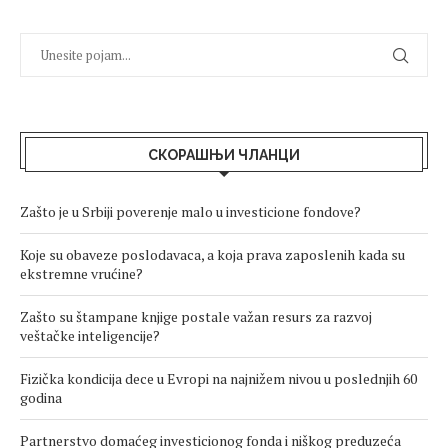
СКОРАШЊИ ЧЛАНЦИ
Zašto je u Srbiji poverenje malo u investicione fondove?
Koje su obaveze poslodavaca, a koja prava zaposlenih kada su
ekstremne vrućine?
Zašto su štampane knjige postale važan resurs za razvoj
veštačke inteligencije?
Fizička kondicija dece u Evropi na najnižem nivou u poslednjih 60
godina
Partnerstvo domaćeg investicionog fonda i niškog preduzeća