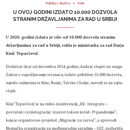
Politika i društvo
Vesti
U OVOJ GODINI IZDATO 10.000 DOZVOLA
STRANIM DRŽAVLJANIMA ZA RAD U SRBIJI
U 2020. godini izdato je više od 10.000 dozvola stranim
državljanima za rad u Srbiji, rekla je ministarka za rad Darja
Kisić Tepavčević
.
Dodala je da je od decembra 2014. godine, kada je stupio na snagu
Zakon o zapošljavanju stranaca, izdato približno 55.000 dozvola,
najviše radnicima iz Kine, Rusije, Turske i Italije, navodi se na sajtu
vlade.
Kisić Tepavčević je na video-konferenciji „RE: Integrate –
povratak i (re)integracije: izazovi tokom kovid-19 pandemije“,
koju je organizovao projekat „Migracije za razvoj“, a sprovodi
Nemačka organizacija za međunarodnu saradnju – GIZ, podsetila