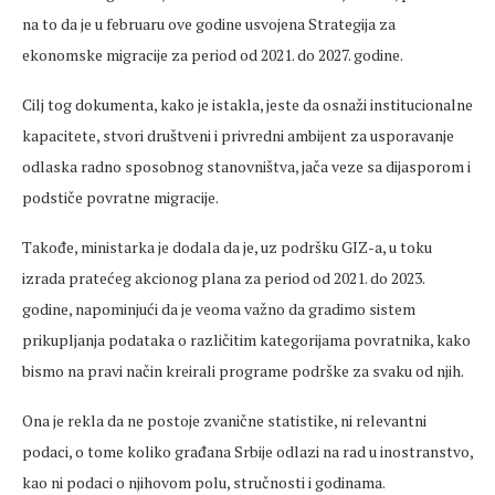
na to da je u februaru ove godine usvojena Strategija za
ekonomske migracije za period od 2021. do 2027. godine.
Cilj tog dokumenta, kako je istakla, jeste da osnaži institucionalne
kapacitete, stvori društveni i privredni ambijent za usporavanje
odlaska radno sposobnog stanovništva, jača veze sa dijasporom i
podstiče povratne migracije.
Takođe, ministarka je dodala da je, uz podršku GIZ-a, u toku
izrada pratećeg akcionog plana za period od 2021. do 2023.
godine, napominjući da je veoma važno da gradimo sistem
prikupljanja podataka o različitim kategorijama povratnika, kako
bismo na pravi način kreirali programe podrške za svaku od njih.
Ona je rekla da ne postoje zvanične statistike, ni relevantni
podaci, o tome koliko građana Srbije odlazi na rad u inostranstvo,
kao ni podaci o njihovom polu, stručnosti i godinama.