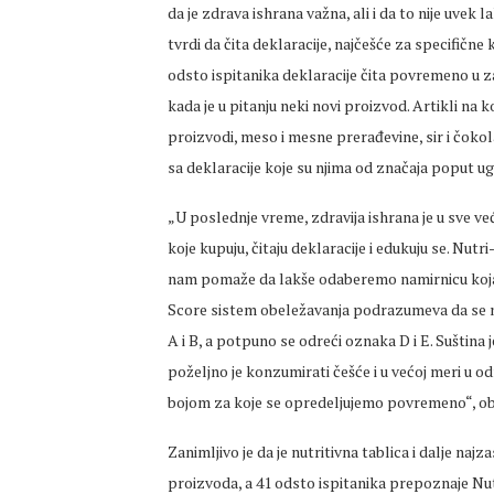
da je zdrava ishrana važna, ali i da to nije uvek 
tvrdi da čita deklaracije, najčešće za specifične
odsto ispitanika deklaracije čita povremeno u z
kada je u pitanju neki novi proizvod. Artikli na k
proizvodi, meso i mesne prerađevine, sir i čoko
sa deklaracije koje su njima od značaja poput ugl
„U poslednje vreme, zdravija ishrana je u sve ve
koje kupuju, čitaju deklaracije i edukuju se. Nu
nam pomaže da lakše odaberemo namirnicu koja 
Score sistem obeležavanja podrazumeva da se n
A i B, a potpuno se odreći oznaka D i E. Suština 
poželjno je konzumirati češće i u većoj meri u
bojom za koje se opredeljujemo povremeno“, obja
Zanimljivo je da je nutritivna tablica i dalje naj
proizvoda, a 41 odsto ispitanika prepoznaje Nu