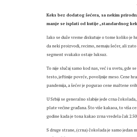
Keks bez dodatog šećera, sa nekim prirodni
manje se isplati od kutije „standardnog kek
Iako se duže vreme diskutuje o tome koliko je h
da neki proizvodi, recimo, nemaju šećer, ali zato
segment svakako ostaje luksuz.
To nije slučaj samo kod nas, već i u svetu, gde
testo, jeftinije povrće, povoljnije meso. Cene 
pandemija, a šećer je pogurao cene maltene svih
U Srbiji se generalno slabije jede crna čokolada
plate većine građana. Što više kakaoa, to viša ce
godine kada je tona kakao zrna vredela čak 2.50
S druge strane, (crna) čokolada je samo jedan ma