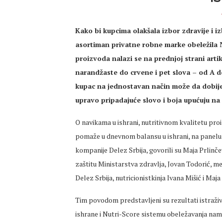
Kako bi kupcima olakšala izbor zdravije i i
asortiman privatne robne marke obeležila 
proizvoda nalazi se na prednjoj strani arti
narandžaste do crvene i pet slova – od A do
kupac na jednostavan način može da dobije 
upravo pripadajuće slovo i boja upućuju n
O navikama u ishrani, nutritivnom kvalitetu pro
pomaže u dnevnom balansu u ishrani, na panelu „
kompanije Delez Srbija, govorili su Maja Prlinč
zaštitu Ministarstva zdravlja, Jovan Todorić, m
Delez Srbija, nutricionistkinja Ivana Mišić i Ma
Tim povodom predstavljeni su rezultati istraživ
ishrane i Nutri-Score sistemu obeležavanja namir