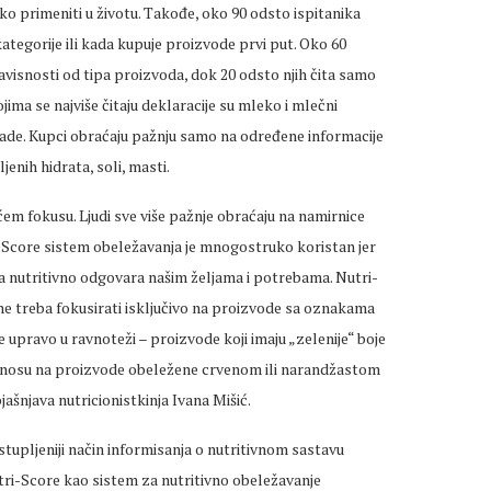
lako primeniti u životu. Takođe, oko 90 odsto ispitanika
 kategorije ili kada kupuje proizvode prvi put. Oko 60
avisnosti od tipa proizvoda, dok 20 odsto njih čita samo
ojima se najviše čitaju deklaracije su mleko i mlečni
lade. Kupci obraćaju pažnju samo na određene informacije
jenih hidrata, soli, masti.
ćem fokusu. Ljudi sve više pažnje obraćaju na namirnice
tri-Score sistem obeležavanja je mnogostruko koristan jer
nutritivno odgovara našim željama i potrebama. Nutri-
e treba fokusirati isključivo na proizvode sa oznakama
je upravo u ravnoteži – proizvode koji imaju „zelenije“ boje
 odnosu na proizvode obeležene crvenom ili narandžastom
šnjava nutricionistkinja Ivana Mišić.
zastupljeniji način informisanja o nutritivnom sastavu
tri-Score kao sistem za nutritivno obeležavanje