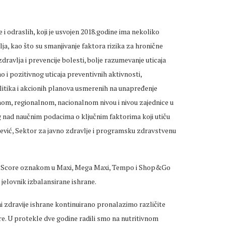
i odraslih, koji je usvojen 2018.godine ima nekoliko
lja, kao što su smanjivanje faktora rizika za hronične
ravlja i prevencije bolesti, bolje razumevanje uticaja
ao i pozitivnog uticaja preventivnih aktivnosti,
olitika i akcionih planova usmerenih na unapređenje
lnom, regionalnom, nacionalnom nivou i nivou zajednice u
ng nad naučnim podacima o ključnim faktorima koji utiču
inčević, Sektor za javno zdravlje i programsku zdravstvenu
ri-Score oznakom u Maxi, Mega Maxi, Tempo i Shop&Go
elovnik izbalansirane ishrane.
i zdravije ishrane kontinuirano pronalazimo različite
. U protekle dve godine radili smo na nutritivnom