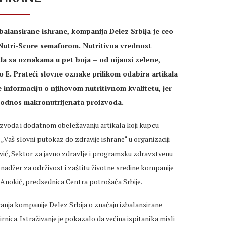
zbalansirane ishrane, kompanija Delez Srbija je ceo
Nutri-Score semaforom. Nutritivna vrednost
kla sa oznakama u pet boja – od nijansi zelene,
 E. Prateći slovne oznake prilikom odabira artikala
informaciju o njihovom nutritivnom kvalitetu, jer
a odnos makronutrijenata proizvoda.
izvoda i dodatnom obeležavanju artikala koji kupcu
Vaš slovni putokaz do zdravije ishrane“ u organizaciji
ević, Sektor za javno zdravlje i programsku zdravstvenu
enadžer za održivost i zaštitu životne sredine kompanije
ja Anokić, predsednica Centra potrošača Srbije.
anja kompanije Delez Srbija o značaju izbalansirane
nica. Istraživanje je pokazalo da većina ispitanika misli