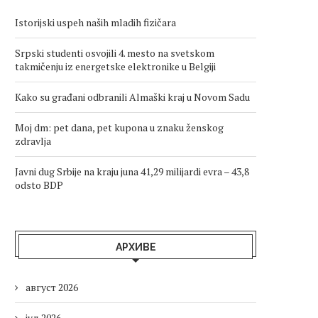
Istorijski uspeh naših mladih fizičara
Srpski studenti osvojili 4. mesto na svetskom
takmičenju iz energetske elektronike u Belgiji
Kako su građani odbranili Almaški kraj u Novom Sadu
Moj dm: pet dana, pet kupona u znaku ženskog
zdravlja
Javni dug Srbije na kraju juna 41,29 milijardi evra – 43,8
odsto BDP
АРХИВЕ
август 2026
јул 2026