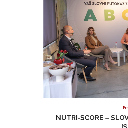
Pr
NUTRI-SCORE – SLO
I