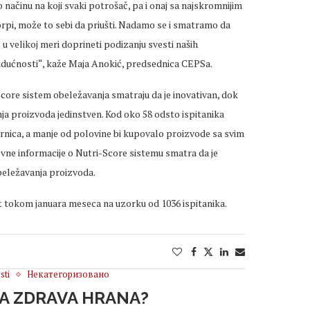
o načinu na koji svaki potrošač, pa i onaj sa najskromnijim
i, može to sebi da priušti. Nadamo se i smatramo da
velikoj meri doprineti podizanju svesti naših
budućnosti“, kaže Maja Anokić, predsednica CEPSa.
core sistem obeležavanja smatraju da je inovativan, dok
nja proizvoda jedinstven. Kod oko 58 odsto ispitanika
rnica, a manje od polovine bi kupovalo proizvode sa svim
ovne informacije o Nutri-Score sistemu smatra da je
beležavanja proizvoda.
ot tokom januara meseca na uzorku od 1036 ispitanika.
sti
Некатегоризовано
TA ZDRAVA HRANA?