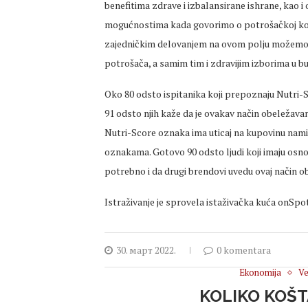
benefitima zdrave i izbalansirane ishrane, kao i 
mogućnostima kada govorimo o potrošačkoj korp
zajedničkim delovanjem na ovom polju možemo u 
potrošača, a samim tim i zdravijim izborima u 
Oko 80 odsto ispitanika koji prepoznaju Nutri-S
91 odsto njih kaže da je ovakav način obeležava
Nutri-Score oznaka ima uticaj na kupovinu nami
oznakama. Gotovo 90 odsto ljudi koji imaju osn
potrebno i da drugi brendovi uvedu ovaj način o
Istraživanje je sprovela istaživačka kuća onSp
30. март 2022.
0 komentara
Ekonomija
Ve
KOLIKO KOŠ