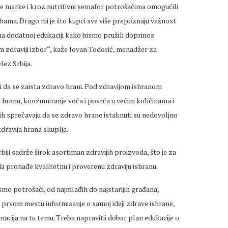
e marke i kroz nutritivni semafor potrošačima omogućili
ama. Drago mi je što kupci sve više prepoznaju važnost
 na dodatnoj edukaciji kako bismo pružili doprinos
i im zdraviji izbor“, kaže Jovan Todorić, menadžer za
lez Srbija.
di da se zaista zdravo hrani. Pod zdravijom ishranom
u hranu, konzumiranje voća i povrća u većim količinama i
 ih sprečavaju da se zdravo hrane istaknuti su nedovoljno
dravija hrana skuplja.
iji sadrže širok asortiman zdravijih proizvoda, što je za
 pronađe kvalitetnu i proverenu zdraviju ishranu.
smo potrošači, od najmlađih do najstarijih građana,
prvom mestu informisanje o samoj ideji zdrave ishrane,
macija na tu temu. Treba napravitii dobar plan edukacije o