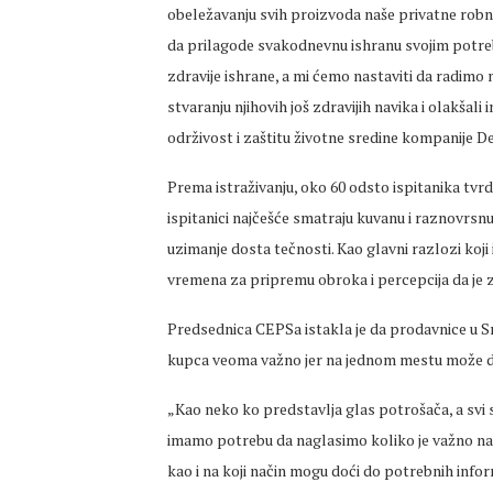
obeležavanju svih proizvoda naše privatne robn
da prilagode svakodnevnu ishranu svojim potreb
zdravije ishrane, a mi ćemo nastaviti da radimo
stvaranju njihovih još zdravijih navika i olakšal
održivost i zaštitu životne sredine kompanije De
Prema istraživanju, oko 60 odsto ispitanika tvr
ispitanici najčešće smatraju kuvanu i raznovrsn
uzimanje dosta tečnosti. Kao glavni razlozi koji
vremena za pripremu obroka i percepcija da je z
Predsednica CEPSa istakla je da prodavnice u Srb
kupca veoma važno jer na jednom mestu može da
„Kao neko ko predstavlja glas potrošača, a svi 
imamo potrebu da naglasimo koliko je važno na 
kao i na koji način mogu doći do potrebnih infor