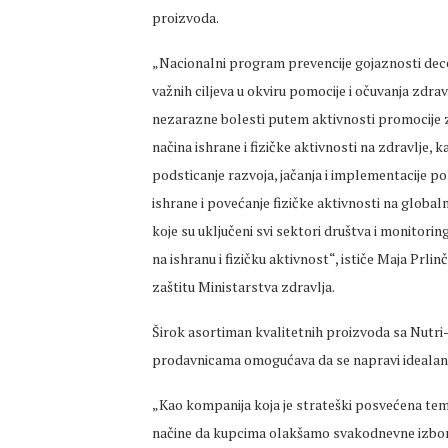
proizvoda.
„Nacionalni program prevencije gojaznosti dece 
važnih ciljeva u okviru pomocije i očuvanja zdrav
nezarazne bolesti putem aktivnosti promocije zd
načina ishrane i fizičke aktivnosti na zdravlje, k
podsticanje razvoja, jačanja i implementacije p
ishrane i povećanje fizičke aktivnosti na globa
koje su uključeni svi sektori društva i monitori
na ishranu i fizičku aktivnost“, ističe Maja Prl
zaštitu Ministarstva zdravlja.
Širok asortiman kvalitetnih proizvoda sa Nut
prodavnicama omogućava da se napravi idealan j
„Kao kompanija koja je strateški posvećena tem
načine da kupcima olakšamo svakodnevne izbore