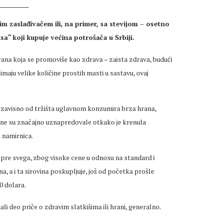
m zaslađivačem ili, na primer, sa stevijom – osetno
sa“ koji kupuje većina potrošača u Srbiji.
rana koja se promoviše kao zdrava – zaista zdrava, budući
 imaju velike količine prostih masti u sastavu, ovaj
 se zavisno od tržišta uglavnom konzumira brza hrana,
hrane su značajno uznapredovale otkako je krenula
 namirnica.
, pre svega, zbog visoke cene u odnosu na standard i
na, a i ta sirovina poskupljuje, još od početka prošle
0 dolara.
li deo priče o zdravim slatkišima ili hrani, generalno.