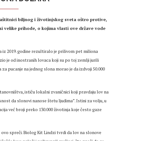
štitnici biljnog i životinjskog sveta oštro protive,
 velike prihode, o kojima vlasti ove države vode
iz 2019. godine rezultiralo je prilivom pet miliona
o je od inostranih lovaca koji su po toj zemlji jurili
a za pucanje na jednog slona morao je da izdvoji 50.000
anovništva, ističu lokalni zvaničnici koji pravdaju lov na
ost da slonovi nanose štetu ljudima”. Istini za volju, u
cija već broji preko 130.000 životinja koje često gaze
e ovo spreči. Biolog Kit Lindzi tvrdi da lov na slonove