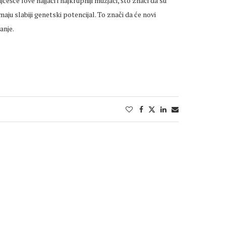
šće love najjači i najkrupniji mužjaci, što znači da su
aju slabiji genetski potencijal. To znači da će novi
anje.