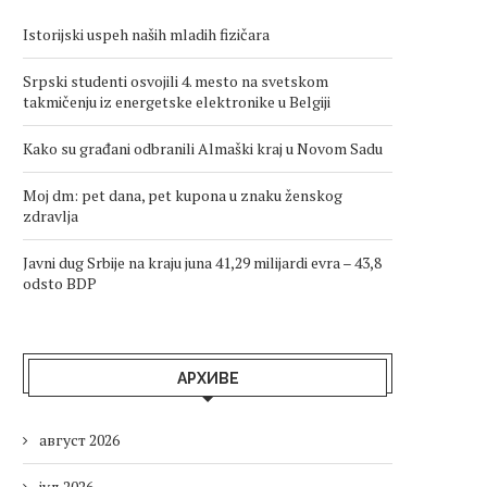
Istorijski uspeh naših mladih fizičara
Srpski studenti osvojili 4. mesto na svetskom
takmičenju iz energetske elektronike u Belgiji
Kako su građani odbranili Almaški kraj u Novom Sadu
Moj dm: pet dana, pet kupona u znaku ženskog
zdravlja
Javni dug Srbije na kraju juna 41,29 milijardi evra – 43,8
odsto BDP
АРХИВЕ
август 2026
јул 2026