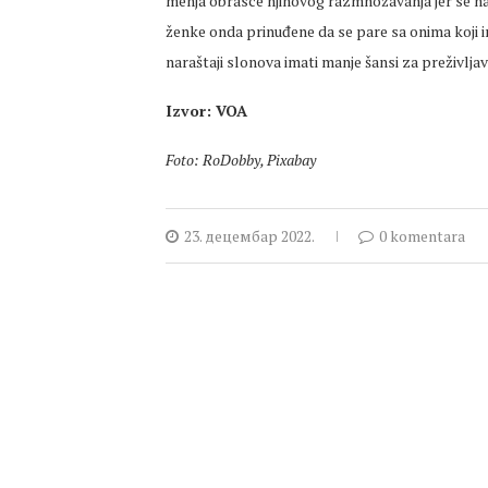
menja obrasce njihovog razmnožavanja jer se najče
ženke onda prinuđene da se pare sa onima koji im
naraštaji slonova imati manje šansi za preživljav
Izvor: VOA
Foto: RoDobby, Pixabay
23. децембар 2022.
0 komentara