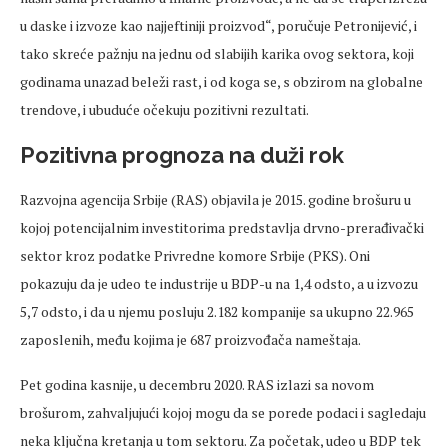
u daske i izvoze kao najjeftiniji proizvod“, poručuje Petronijević, i
tako skreće pažnju na jednu od slabijih karika ovog sektora, koji
godinama unazad beleži rast, i od koga se, s obzirom na globalne
trendove, i ubuduće očekuju pozitivni rezultati.
Pozitivna prognoza na duži rok
Razvojna agencija Srbije (RAS) objavila je 2015. godine brošuru u
kojoj potencijalnim investitorima predstavlja drvno-prerađivački
sektor kroz podatke Privredne komore Srbije (PKS). Oni
pokazuju da je udeo te industrije u BDP-u na 1,4 odsto, a u izvozu
5,7 odsto, i da u njemu posluju 2.182 kompanije sa ukupno 22.965
zaposlenih, među kojima je 687 proizvođača nameštaja.
Pet godina kasnije, u decembru 2020. RAS izlazi sa novom
brošurom, zahvaljujući kojoj mogu da se porede podaci i sagledaju
neka ključna kretanja u tom sektoru. Za početak, udeo u BDP tek