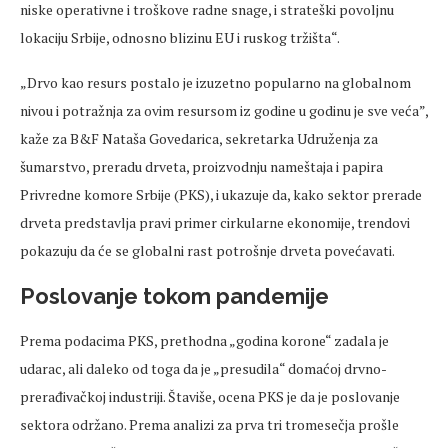
niske operativne i troškove radne snage, i strateški povoljnu
lokaciju Srbije, odnosno blizinu EU i ruskog tržišta“.
„Drvo kao resurs postalo je izuzetno popularno na globalnom
nivou i potražnja za ovim resursom iz godine u godinu je sve veća”,
kaže za B&F Nataša Govedarica, sekretarka Udruženja za
šumarstvo, preradu drveta, proizvodnju nameštaja i papira
Privredne komore Srbije (PKS), i ukazuje da, kako sektor prerade
drveta predstavlja pravi primer cirkularne ekonomije, trendovi
pokazuju da će se globalni rast potrošnje drveta povećavati.
Poslovanje tokom pandemije
Prema podacima PKS, prethodna „godina korone“ zadala je
udarac, ali daleko od toga da je „presudila“ domaćoj drvno-
prerađivačkoj industriji. Štaviše, ocena PKS je da je poslovanje
sektora održano. Prema analizi za prva tri tromesečja prošle