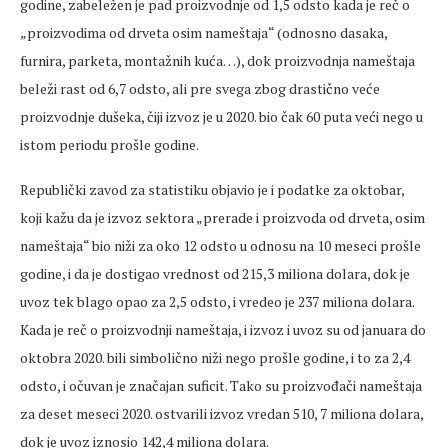
godine, zabeležen je pad proizvodnje od 1,5 odsto kada je reč o
„proizvodima od drveta osim nameštaja“ (odnosno dasaka,
furnira, parketa, montažnih kuća…), dok proizvodnja nameštaja
beleži rast od 6,7 odsto, ali pre svega zbog drastično veće
proizvodnje dušeka, čiji izvoz je u 2020. bio čak 60 puta veći nego u
istom periodu prošle godine.
Republički zavod za statistiku objavio je i podatke za oktobar,
koji kažu da je izvoz sektora „prerade i proizvoda od drveta, osim
nameštaja“ bio niži za oko 12 odsto u odnosu na 10 meseci prošle
godine, i da je dostigao vrednost od 215,3 miliona dolara, dok je
uvoz tek blago opao za 2,5 odsto, i vredeo je 237 miliona dolara.
Kada je reč o proizvodnji nameštaja, i izvoz i uvoz su od januara do
oktobra 2020. bili simbolično niži nego prošle godine, i to za 2,4
odsto, i očuvan je značajan suficit. Tako su proizvođači nameštaja
za deset meseci 2020. ostvarili izvoz vredan 510, 7 miliona dolara,
dok je uvoz iznosio 142,4 miliona dolara.