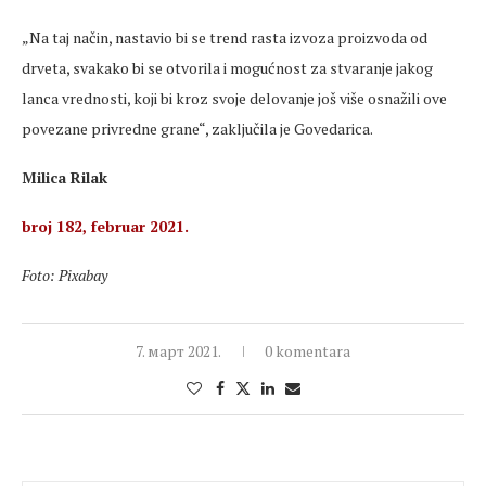
„Na taj način, nastavio bi se trend rasta izvoza proizvoda od
drveta, svakako bi se otvorila i mogućnost za stvaranje jakog
lanca vrednosti, koji bi kroz svoje delovanje još više osnažili ove
povezane privredne grane“, zaključila je Govedarica.
Milica Rilak
broj 182, februar 2021.
Foto: Pixabay
7. март 2021.
0 komentara