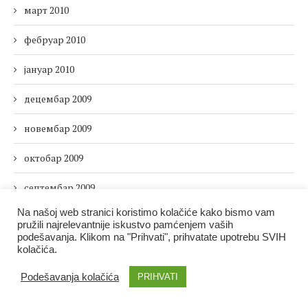
март 2010
фебруар 2010
јануар 2010
децембар 2009
новембар 2009
октобар 2009
септембар 2009
Na našoj web stranici koristimo kolačiće kako bismo vam
август 2009
pružili najrelevantnije iskustvo pamćenjem vaših
podešavanja. Klikom na "Prihvati", prihvatate upotrebu SVIH
јул 2009
kolačića.
јун 2009
Podešavanja kolačića
PRIHVATI
мај 2009