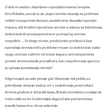
U delu te analize, objavljene u specijalizovanom časopisu
DrvoTehnika, navodi se da „kupci sirovine ukazuju na probleme
velikih transportnih distanci, neadekvatne dinamike isporuke
trupaca, niži kvalitet isporučene sirovine u odnosu na fakturisanu,
nedostatak ili netransparentnost postojećeg sistema
raspodele…. Sa druge strane, predstavnici preduzeća koja
isporučuju sirovinu ističu probleme vezane za nedostatak radne
snage, uvećane zahteve od strane kupaca, netransparentan
promet drveta između prerađivača, kao i nepoštovanje ugovora
po pitanju preuzimanja sirovine”.
Odgovarajući na naše pitanje gde Udruženje vidi priliku za
poboljšanje situacije kada je reč o snabdevanju proizvođača
drvnom građom iz državnih šuma, Nataša Govedarica ocenjuje da
treba raditi na što kvalitetnijim dugoročnim partnerstvima
između šumarstva i drvne industrije.