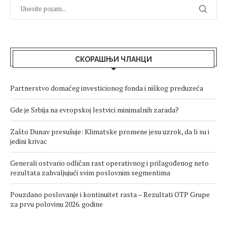
СКОРАШЊИ ЧЛАНЦИ
Partnerstvo domaćeg investicionog fonda i niškog preduzeća
Gde je Srbija na evropskoj lestvici minimalnih zarada?
Zašto Dunav presušuje: Klimatske promene jesu uzrok, da li su i
jedini krivac
Generali ostvario odličan rast operativnog i prilagođenog neto
rezultata zahvaljujući svim poslovnim segmentima
Pouzdano poslovanje i kontinuitet rasta – Rezultati OTP Grupe
za prvu polovinu 2026. godine