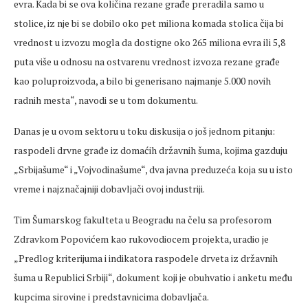
evra. Kada bi se ova količina rezane građe preradila samo u
stolice, iz nje bi se dobilo oko pet miliona komada stolica čija bi
vrednost u izvozu mogla da dostigne oko 265 miliona evra ili 5,8
puta više u odnosu na ostvarenu vrednost izvoza rezane građe
kao poluproizvoda, a bilo bi generisano najmanje 5.000 novih
radnih mesta“, navodi se u tom dokumentu.
Danas je u ovom sektoru u toku diskusija o još jednom pitanju:
raspodeli drvne građe iz domaćih državnih šuma, kojima gazduju
„Srbijašume“ i „Vojvodinašume“, dva javna preduzeća koja su u isto
vreme i najznačajniji dobavljači ovoj industriji.
Tim Šumarskog fakulteta u Beogradu na čelu sa profesorom
Zdravkom Popovićem kao rukovodiocem projekta, uradio je
„Predlog kriterijuma i indikatora raspodele drveta iz državnih
šuma u Republici Srbiji“, dokument koji je obuhvatio i anketu među
kupcima sirovine i predstavnicima dobavljača.