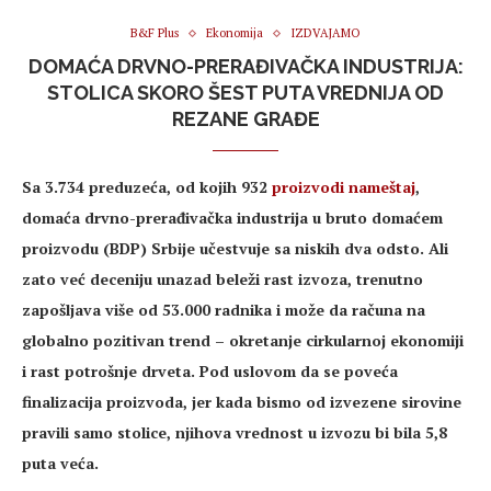
B&F Plus
Ekonomija
IZDVAJAMO
DOMAĆA DRVNO-PRERAĐIVAČKA INDUSTRIJA:
STOLICA SKORO ŠEST PUTA VREDNIJA OD
REZANE GRAĐE
Sa 3.734 preduzeća, od kojih 932
proizvodi nameštaj
,
domaća drvno-prerađivačka industrija u bruto domaćem
proizvodu (BDP) Srbije učestvuje sa niskih dva odsto. Ali
zato već deceniju unazad beleži rast izvoza, trenutno
zapošljava više od 53.000 radnika i može da računa na
globalno pozitivan trend – okretanje cirkularnoj ekonomiji
i rast potrošnje drveta. Pod uslovom da se poveća
finalizacija proizvoda, jer kada bismo od izvezene sirovine
pravili samo stolice, njihova vrednost u izvozu bi bila 5,8
puta veća.