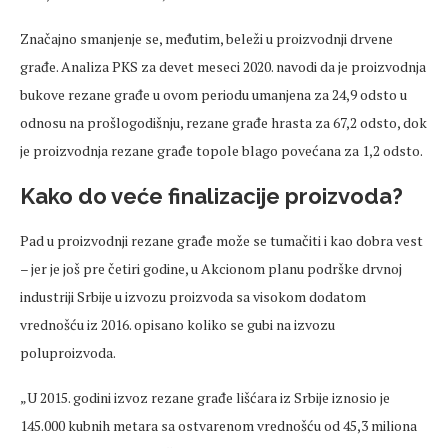
Značajno smanjenje se, međutim, beleži u proizvodnji drvene
građe. Analiza PKS za devet meseci 2020. navodi da je proizvodnja
bukove rezane građe u ovom periodu umanjena za 24,9 odsto u
odnosu na prošlogodišnju, rezane građe hrasta za 67,2 odsto, dok
je proizvodnja rezane građe topole blago povećana za 1,2 odsto.
Kako do veće finalizacije proizvoda?
Pad u proizvodnji rezane građe može se tumačiti i kao dobra vest
– jer je još pre četiri godine, u Akcionom planu podrške drvnoj
industriji Srbije u izvozu proizvoda sa visokom dodatom
vrednošću iz 2016. opisano koliko se gubi na izvozu
poluproizvoda.
„U 2015. godini izvoz rezane građe lišćara iz Srbije iznosio je
145.000 kubnih metara sa ostvarenom vrednošću od 45,3 miliona