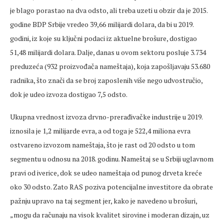
je blago porastao na dva odsto, ali treba uzeti u obzir da je 2015.
godine BDP Srbije vredeo 39,66 milijardi dolara, da bi u 2019.
godini, iz koje su ključni podaci iz aktuelne brošure, dostigao
51,48 milijardi dolara. Dalje, danas u ovom sektoru posluje 3.734
preduzeća (932 proizvođača nameštaja), koja zapošljavaju 53.680
radnika, što znači da se broj zaposlenih više nego udvostručio,
dok je udeo izvoza dostigao 7,5 odsto.
Ukupna vrednost izvoza drvno-prerađivačke industrije u 2019.
iznosila je 1,2 milijarde evra, a od toga je 522,4 miliona evra
ostvareno izvozom nameštaja, što je rast od 20 odsto u tom
segmentu u odnosu na 2018. godinu. Nameštaj se u Srbiji uglavnom
pravi od iverice, dok se udeo nameštaja od punog drveta kreće
oko 30 odsto. Zato RAS poziva potencijalne investitore da obrate
pažnju upravo na taj segment jer, kako je navedeno u brošuri,
„mogu da računaju na visok kvalitet sirovine i moderan dizajn, uz