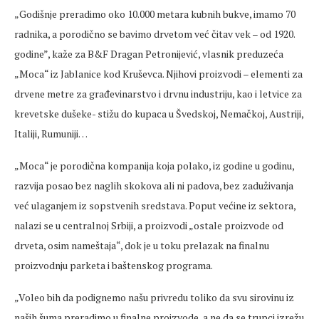
„Godišnje preradimo oko 10.000 metara kubnih bukve, imamo 70
radnika, a porodično se bavimo drvetom već čitav vek – od 1920.
godine”, kaže za B&F Dragan Petronijević, vlasnik preduzeća
„Moca“ iz Jablanice kod Kruševca. Njihovi proizvodi – elementi za
drvene metre za građevinarstvo i drvnu industriju, kao i letvice za
krevetske dušeke- stižu do kupaca u Švedskoj, Nemačkoj, Austriji,
Italiji, Rumuniji…
„Moca“ je porodična kompanija koja polako, iz godine u godinu,
razvija posao bez naglih skokova ali ni padova, bez zaduživanja
već ulaganjem iz sopstvenih sredstava. Poput većine iz sektora,
nalazi se u centralnoj Srbiji, a proizvodi „ostale proizvode od
drveta, osim nameštaja“, dok je u toku prelazak na finalnu
proizvodnju parketa i baštenskog programa.
„Voleo bih da podignemo našu privredu toliko da svu sirovinu iz
naših šuma preradimo u finalne proizvode, a ne da se trupci izrežu