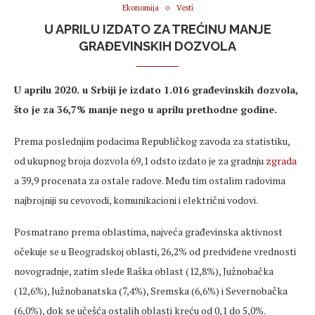
Ekonomija
Vesti
U APRILU IZDATO ZA TREĆINU MANJE
GRAĐEVINSKIH DOZVOLA
U aprilu 2020. u Srbiji je izdato 1.016 građevinskih dozvola,
što je za 36,7% manje nego u aprilu prethodne godine.
Prema poslednjim podacima Republičkog zavoda za statistiku,
od ukupnog broja dozvola 69,1 odsto izdato je za gradnju
zgrada
a 39,9 procenata za ostale radove. Među tim ostalim radovima
najbrojniji su cevovodi, komunikacioni i električni vodovi.
Posmatrano prema oblastima, najveća građevinska aktivnost
očekuje se u Beogradskoj oblasti, 26,2% od predviđene vrednosti
novogradnje, zatim slede Raška oblast (12,8%), Južnobačka
(12,6%), Južnobanatska (7,4%), Sremska (6,6%) i Severnobačka
(6,0%), dok se učešća ostalih oblasti kreću od 0,1 do 5,0%.