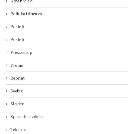
Novi brojevi
Politika i društvo
Posle 5
Posle 5
Presseurop
Promo
Reprint
Seebiz
Slajder
Specijalna izdanja
Tekstovi