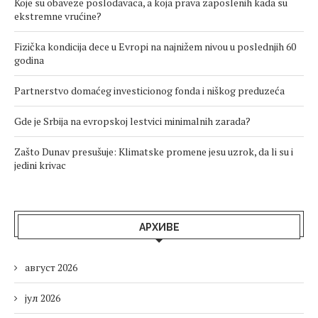
Koje su obaveze poslodavaca, a koja prava zaposlenih kada su
ekstremne vrućine?
Fizička kondicija dece u Evropi na najnižem nivou u poslednjih 60
godina
Partnerstvo domaćeg investicionog fonda i niškog preduzeća
Gde je Srbija na evropskoj lestvici minimalnih zarada?
Zašto Dunav presušuje: Klimatske promene jesu uzrok, da li su i
jedini krivac
АРХИВЕ
август 2026
јул 2026