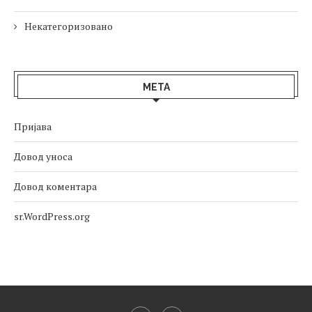
Некатегоризовано
МЕТА
Пријава
Довод уноса
Довод коментара
sr.WordPress.org