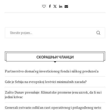
СКОРАШЊИ ЧЛАНЦИ
Partnerstvo domaćeg investicionog fonda i niškog preduzeća
Gde je Srbija na evropskoj lestvici minimalnih zarada?
Zašto Dunav presušuje: Klimatske promene jesu uzrok, da li su i
jedini krivac
Generali ostvario odličan rast operativnog i prilagođenog neto