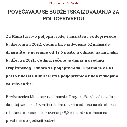
Ekonomija
Vesti
POVEĆAVAJU SE BUDŽETSKA IZDVAJANJA ZA
POLJOPRIVREDU
Za Ministarstvo poljoprivrede, šumarstva i vodoprivrede
budžetom za 2022. godinu biće izdvojeno 62 milijarde
dinara što je uvećanje od 17,5 posto u odnosu na inicijalni
budžet za 2021. godinu, rečeno je danas na sednici
skupštinskog Odbora za poljoprivredu. U planu je da 81
posto budžeta Ministarstva poljoprivrede bude izdvojeno
za subvencije.
Predstavnica Ministarstva finansija Dragana Đorđević navela je
da je taj iznos za 1,8 milijardi dinara veći u odnosu na oktobarski
rebalans, odnosno da je uvećanje 9,3 milijarde u odnosu na
prvobitni ovogodišnji budžet.