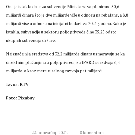
Ona je istakla da je za subvencije Ministarstva planirano 50,6
milijardi dinara što je dve milijarde više u odnosu na rebalans, a 8,8
milijardi više u odnosu na inicijalni budžet za 2021. godinu. Kako je
istakla, subvencije u sektoru poljoprivrede čine 35,25 odsto
ukupnih subvencija države.
Najznačajnija sredstva od 32,2 milijarde dinara usmeravaju se ka
direktnim plaćanjima u poljoprivredi, za IPARD se izdvaja 6,4
milijarde, a kroz mere ruralnog razvoja pet milijardi.
Izvor: RTV
Foto: Pixabay
22. новембар 2021.
0 komentara