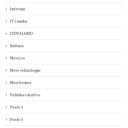
Intervjui
IT i nauka
IZDVAJAMO
Kultura
Novci.rs
Nove tehnologije
Novi brojevi
Politika i društvo
Posle 5
Posle 5