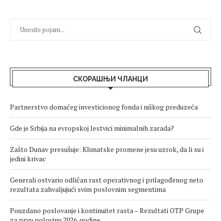
СКОРАШЊИ ЧЛАНЦИ
Partnerstvo domaćeg investicionog fonda i niškog preduzeća
Gde je Srbija na evropskoj lestvici minimalnih zarada?
Zašto Dunav presušuje: Klimatske promene jesu uzrok, da li su i
jedini krivac
Generali ostvario odličan rast operativnog i prilagođenog neto
rezultata zahvaljujući svim poslovnim segmentima
Pouzdano poslovanje i kontinuitet rasta – Rezultati OTP Grupe
za prvu polovinu 2026. godine