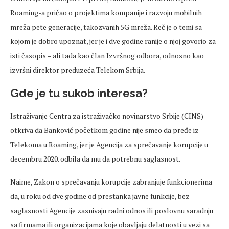
Roaming-a pričao o projektima kompanije i razvoju mobilnih
mreža pete generacije, takozvanih 5G mreža. Reč je o temi sa
kojom je dobro upoznat, jer je i dve godine ranije o njoj govorio za
isti časopis – ali tada kao član Izvršnog odbora, odnosno kao
izvršni direktor preduzeća Telekom Srbija.
Gde je tu sukob interesa?
Istraživanje Centra za istraživačko novinarstvo Srbije (CINS)
otkriva da Banković početkom godine nije smeo da pređe iz
Telekoma u Roaming, jer je Agencija za sprečavanje korupcije u
decembru 2020. odbila da mu da potrebnu saglasnost.
Naime, Zakon o sprečavanju korupcije zabranjuje funkcionerima
da, u roku od dve godine od prestanka javne funkcije, bez
saglasnosti Agencije zasnivaju radni odnos ili poslovnu saradnju
sa firmama ili organizacijama koje obavljaju delatnosti u vezi sa