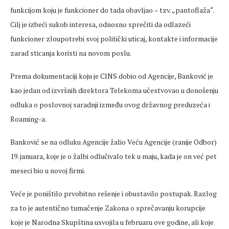
funkcijom koju je funkcioner do tada obavljao – tzv. „pantoflaža“.
Cilj je izbeći sukob interesa, odnosno sprečiti da odlazeći
funkcioner zloupotrebi svoj politički uticaj, kontakte i informacije
zarad sticanja koristi na novom poslu.
Prema dokumentaciji koju je CINS dobio od Agencije, Banković je
kao jedan od izvršnih direktora Telekoma učestvovao u donošenju
odluka o poslovnoj saradnji između ovog državnog preduzeća i
Roaming-a.
Banković se na odluku Agencije žalio Veću Agencije (ranije Odbor)
19. januara, koje je o žalbi odlučivalo tek u maju, kada je on već pet
meseci bio u novoj firmi.
Veće je poništilo prvobitno rešenje i obustavilo postupak. Razlog
za to je autentično tumačenje Zakona o sprečavanju korupcije
koje je Narodna Skupština usvojila u februaru ove godine, ali koje