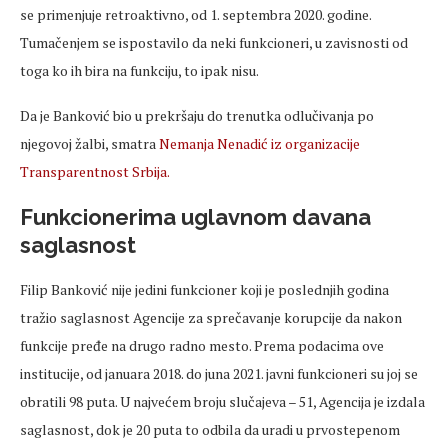
se primenjuje retroaktivno, od 1. septembra 2020. godine.
Tumačenjem se ispostavilo da neki funkcioneri, u zavisnosti od
toga ko ih bira na funkciju, to ipak nisu.
Da je Banković bio u prekršaju do trenutka odlučivanja po
njegovoj žalbi, smatra
Nemanja Nenadić iz organizacije
Transparentnost Srbija.
Funkcionerima uglavnom davana
saglasnost
Filip Banković nije jedini funkcioner koji je poslednjih godina
tražio saglasnost Agencije za sprečavanje korupcije da nakon
funkcije pređe na drugo radno mesto. Prema podacima ove
institucije, od januara 2018. do juna 2021. javni funkcioneri su joj se
obratili 98 puta. U najvećem broju slučajeva – 51, Agencija je izdala
saglasnost, dok je 20 puta to odbila da uradi u prvostepenom