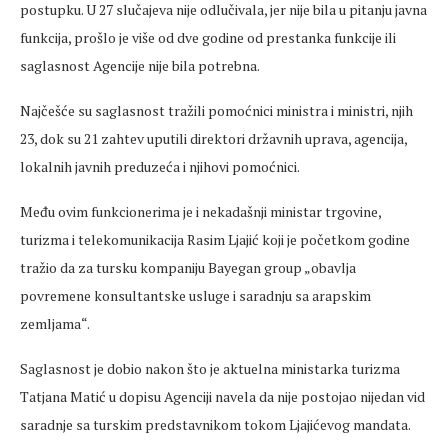
postupku. U 27 slučajeva nije odlučivala, jer nije bila u pitanju javna
funkcija, prošlo je više od dve godine od prestanka funkcije ili
saglasnost Agencije nije bila potrebna.
Najčešće su saglasnost tražili pomoćnici ministra i ministri, njih
23, dok su 21 zahtev uputili direktori državnih uprava, agencija,
lokalnih javnih preduzeća i njihovi pomoćnici.
Među ovim funkcionerima je i nekadašnji ministar trgovine,
turizma i telekomunikacija Rasim Ljajić koji je početkom godine
tražio da za tursku kompaniju Bayegan group „obavlja
povremene konsultantske usluge i saradnju sa arapskim
zemljama“.
Saglasnost je dobio nakon što je aktuelna ministarka turizma
Tatjana Matić u dopisu Agenciji navela da nije postojao nijedan vid
saradnje sa turskim predstavnikom tokom Ljajićevog mandata.