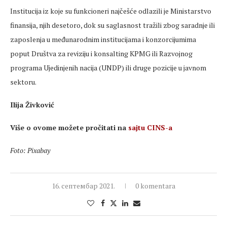
Institucija iz koje su funkcioneri najčešće odlazili je Ministarstvo
finansija, njih desetoro, dok su saglasnost tražili zbog saradnje ili
zaposlenja u međunarodnim institucijama i konzorcijumima
poput Društva za reviziju i konsalting KPMG ili Razvojnog
programa Ujedinjenih nacija (UNDP) ili druge pozicije u javnom
sektoru.
Ilija Živković
Više o ovome možete pročitati na
sajtu CINS-a
Foto: Pixabay
16. септембар 2021.
0 komentara