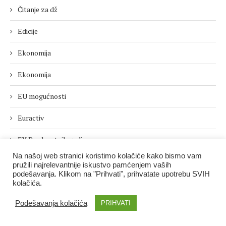
Čitanje za dž
Edicije
Ekonomija
Ekonomija
EU mogućnosti
Euractiv
EY Preduzetnik godine
Na našoj web stranici koristimo kolačiće kako bismo vam
Features
pružili najrelevantnije iskustvo pamćenjem vaših
podešavanja. Klikom na "Prihvati", prihvatate upotrebu SVIH
Interviews
kolačića.
Podešavanja kolačića
PRIHVATI
Intervjui