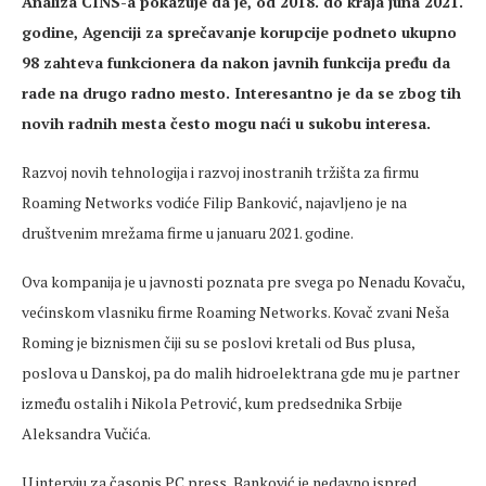
Analiza CINS-a pokazuje da je, od 2018. do kraja juna 2021.
godine, Agenciji za sprečavanje korupcije podneto ukupno
98 zahteva funkcionera da nakon javnih funkcija pređu da
rade na drugo radno mesto. Interesantno je da se zbog tih
novih radnih mesta često mogu naći u sukobu interesa.
Razvoj novih tehnologija i razvoj inostranih tržišta za firmu
Roaming Networks vodiće Filip Banković, najavljeno je na
društvenim mrežama firme u januaru 2021. godine.
Ova kompanija je u javnosti poznata pre svega po Nenadu Kovaču,
većinskom vlasniku firme Roaming Networks. Kovač zvani Neša
Roming je biznismen čiji su se poslovi kretali od Bus plusa,
poslova u Danskoj, pa do malih hidroelektrana gde mu je partner
između ostalih i Nikola Petrović, kum predsednika Srbije
Aleksandra Vučića.
U intervju za časopis PC press, Banković je nedavno ispred