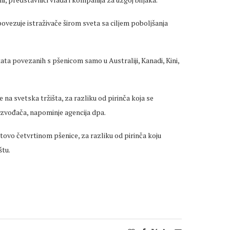
 povezuje istraživače širom sveta sa ciljem poboljšanja
kata povezanih s pšenicom samo u Australiji, Kanadi, Kini,
na svetska tržišta, za razliku od pirinča koja se
vođača, napominje agencija dpa.
ovo četvrtinom pšenice, za razliku od pirinča koju
štu.