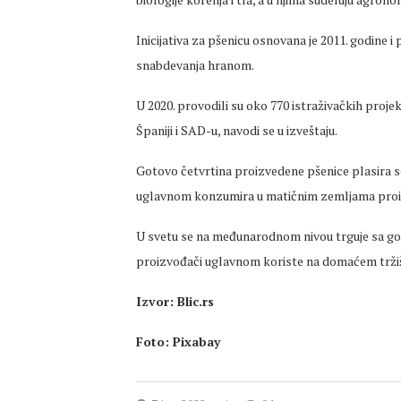
Inicijativa za pšenicu osnovana je 2011. godine i
snabdevanja hranom.
U 2020. provodili su oko 770 istraživačkih proje
Španiji i SAD-u, navodi se u izveštaju.
Gotovo četvrtina proizvedene pšenice plasira se 
uglavnom konzumira u matičnim zemljama proiz
U svetu se na međunarodnom nivou trguje sa got
proizvođači uglavnom koriste na domaćem trži
Izvor: Blic.rs
Foto: Pixabay