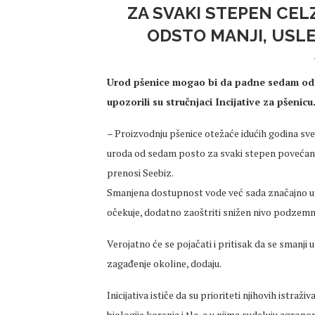
ZA SVAKI STEPEN CELZ
ODSTO MANJI, USL
Urod pšenice mogao bi da padne sedam odst
upozorili su stručnjaci Incijative za pšenicu
– Proizvodnju pšenice otežaće idućih godina sve 
uroda od sedam posto za svaki stepen povećanja
prenosi Seebiz.
Smanjena dostupnost vode već sada značajno uti
očekuje, dodatno zaoštriti snižen nivo podzemn
Verojatno će se pojačati i pritisak da se smanji 
zagađenje okoline, dodaju.
Inicijativa ističe da su prioriteti njihovih istra
biologije korenja i tla, a u njima sudeluju agrono