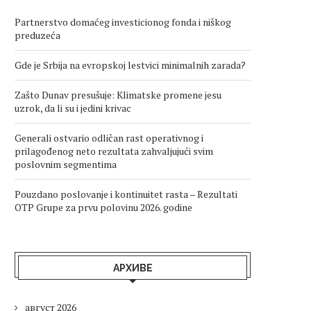
Partnerstvo domaćeg investicionog fonda i niškog
preduzeća
Gde je Srbija na evropskoj lestvici minimalnih zarada?
Zašto Dunav presušuje: Klimatske promene jesu
uzrok, da li su i jedini krivac
Generali ostvario odličan rast operativnog i
prilagođenog neto rezultata zahvaljujući svim
poslovnim segmentima
Pouzdano poslovanje i kontinuitet rasta – Rezultati
OTP Grupe za prvu polovinu 2026. godine
АРХИВЕ
август 2026