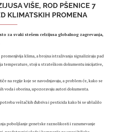
IJUSA VIŠE, ROD PŠENICE 7
ED KLIMATSKIH PROMENA
o za svaki stešem celzijusa globalnog zagrevanja,
.
promenjivija klima, a brojna istraživanja signaliziraju pad
 temperature, stoji u strateškom dokumentu inicijative,
če na regije koje se navodnjavaju, a problem će, kako se
ih voda i oborina, upozoravaju autori dokumenta.
upotreba veštačkih đubriva i pesticida kako bi se ublažilo
živanja poboljšanje genetske raznolikosti i razumevanje
mi, predstavnici vlada i kompanija za uzgoj biljaka.